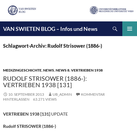
Suchen
VAN SWIETEN BLOG – Infos und News
ZUM
INHALT
PRIMÄ
SPRINGEN
MENÜ
Schlagwort-Archiv: Rudolf Strisower (1886-)
MEDIZINGESCHICHTE
,
NEWS
,
NEWS 8
,
VERTRIEBEN 1938
RUDOLF STRISOWER (1886-):
VERTRIEBEN 1938 [131]
10. SEPTEMBER 2013
UB_ADMIN
KOMMENTAR
HINTERLASSEN
63.271 VIEWS
VERTRIEBEN 1938 [131]
UPDATE
Rudolf STRISOWER (1886-)