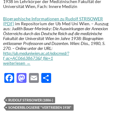
1938 im Lehrkörper der Medizinischen Fakultät der
Universität Wien, Fach: Innere Medizin
Biographische Informationen zu Rudolf STRISOWER
(PDF)
im Repositorium der Ub Med Uni Wien. – Auszug
aus:
Judith Bauer-Merinsky: Die Auswirkungen der Annexion
Österreichs durch das Deutsche Reich auf die medizinische
Fakultät der Universität Wien im Jahre 1938: Biographien
entlassener Professoren und Dozenten. Wien: Diss., 1980, S.
270. – Online unter der URL:
http://ub.meduniwien.ac.at/edocmed/?
f_ac=AC06638673&f_file=1
Rudolf STRISOWER (1886-): Vertrieben 1938 [131]
weiterlesen
→
F
M
E
T
ac
as
m
ei
e
to
ail
le
RUDOLF STRISOWER (1886-)
b
d
n
SONDERBLOGSERIE "VERTRIEBEN 1938"
o
o
o
n
k