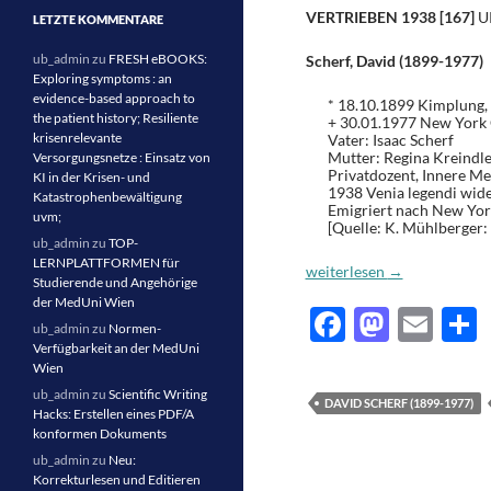
VERTRIEBEN 1938 [167]
U
LETZTE KOMMENTARE
ub_admin
zu
FRESH eBOOKS:
Scherf, David (1899-1977)
Exploring symptoms : an
evidence-based approach to
* 18.10.1899 Kimplung
the patient history; Resiliente
+ 30.01.1977 New York 
krisenrelevante
Vater: Isaac Scherf
Mutter: Regina Kreindle
Versorgungsnetze : Einsatz von
Privatdozent, Innere Me
KI in der Krisen- und
1938 Venia legendi wider
Katastrophenbewältigung
Emigriert nach New Yo
uvm;
[Quelle: K. Mühlberger:
ub_admin
zu
TOP-
LERNPLATTFORMEN für
David SCHERF (1899-1977):
weiterlesen
→
Studierende und Angehörige
der MedUni Wien
F
M
E
ub_admin
zu
Normen-
ac
as
m
e
Verfügbarkeit an der MedUni
Wien
e
to
ail
l
ub_admin
zu
Scientific Writing
DAVID SCHERF (1899-1977)
Hacks: Erstellen eines PDF/A
b
d
konformen Dokuments
o
o
ub_admin
zu
Neu:
Korrekturlesen und Editieren