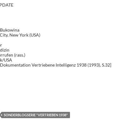
PDATE
, Bukowina
City, New York (USA)
r
dizin
rufen (rass.)
rk/USA
 Dokumentation Vertriebene Intelligenz 1938 (1993), S.32]
 Vertrieben 1938 [167]
T
i
e
SONDERBLOGSERIE "VERTRIEBEN 1938"
n