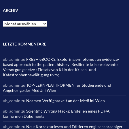
ARCHIV
Archiv
LETZTE KOMMENTARE
ub_admin
zu
FRESH eBOOKS: Exploring symptoms : an evidence-
based approach to the patient history; Resiliente krisenrelevante
Versorgungsnetze : Einsatz von KI in der Krisen- und
Katastrophenbewältigung uvm;
ub_admin
zu
TOP-LERNPLATTFORMEN für Studierende und
Angehörige der MedUni Wien
ub_admin
zu
Normen-Verfügbarkeit an der MedUni Wien
ub_admin
zu
Scientific Writing Hacks: Erstellen eines PDF/A
konformen Dokuments
ub_admin
zu
Neu: Korrekturlesen und Editieren englischsprachiger