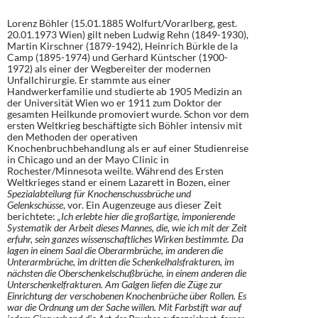
Lorenz Böhler (15.01.1885 Wolfurt/Vorarlberg, gest.
20.01.1973 Wien) gilt neben Ludwig Rehn (1849-1930),
Martin Kirschner (1879-1942), Heinrich Bürkle de la
Camp (1895-1974) und Gerhard Küntscher (1900-
1972) als einer der Wegbereiter der modernen
Unfallchirurgie. Er stammte aus einer
Handwerkerfamilie und studierte ab 1905 Medizin an
der Universität Wien wo er 1911 zum Doktor der
gesamten Heilkunde promoviert wurde. Schon vor dem
ersten Weltkrieg beschäftigte sich Böhler intensiv mit
den Methoden der operativen
Knochenbruchbehandlung als er auf einer Studienreise
in Chicago und an der Mayo Clinic in
Rochester/Minnesota weilte. Während des Ersten
Weltkrieges stand er einem Lazarett in Bozen, einer
Spezialabteilung für Knochenschussbrüche und
Gelenkschüsse
, vor. Ein Augenzeuge aus dieser Zeit
berichtete:
„Ich erlebte hier die großartige, imponierende
Systematik der Arbeit dieses Mannes, die, wie ich mit der Zeit
erfuhr, sein ganzes wissenschaftliches Wirken bestimmte. Da
lagen in einem Saal die Oberarmbrüche, im anderen die
Unterarmbrüche, im dritten die Schenkelhalsfrakturen, im
nächsten die Oberschenkelschußbrüche, in einem anderen die
Unterschenkelfrakturen. Am Galgen liefen die Züge zur
Einrichtung der verschobenen Knochenbrüche über Rollen. Es
war die Ordnung um der Sache willen. Mit Farbstift war auf