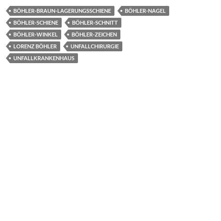
e
to
ail
le
BÖHLER-BRAUN-LAGERUNGSSCHIENE
BÖHLER-NAGEL
b
d
n
BÖHLER-SCHIENE
BÖHLER-SCHNITT
o
o
BÖHLER-WINKEL
BÖHLER-ZEICHEN
LORENZ BÖHLER
UNFALLCHIRURGIE
o
n
UNFALLKRANKENHAUS
k