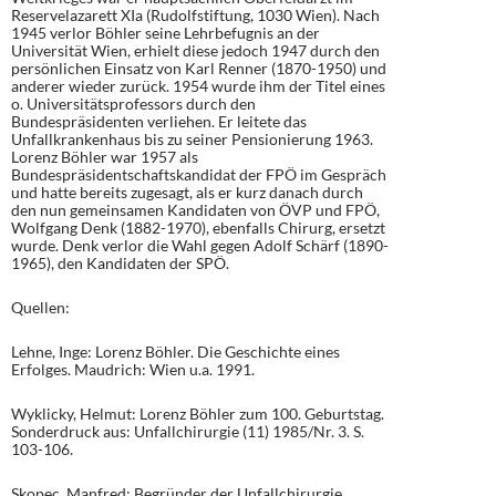
Reservelazarett XIa (Rudolfstiftung, 1030 Wien). Nach
1945 verlor Böhler seine Lehrbefugnis an der
Universität Wien, erhielt diese jedoch 1947 durch den
persönlichen Einsatz von Karl Renner (1870-1950) und
anderer wieder zurück. 1954 wurde ihm der Titel eines
o. Universitätsprofessors durch den
Bundespräsidenten verliehen. Er leitete das
Unfallkrankenhaus bis zu seiner Pensionierung 1963.
Lorenz Böhler war 1957 als
Bundespräsidentschaftskandidat der FPÖ im Gespräch
und hatte bereits zugesagt, als er kurz danach durch
den nun gemeinsamen Kandidaten von ÖVP und FPÖ,
Wolfgang Denk (1882-1970), ebenfalls Chirurg, ersetzt
wurde. Denk verlor die Wahl gegen Adolf Schärf (1890-
1965), den Kandidaten der SPÖ.
Quellen:
Lehne, Inge: Lorenz Böhler. Die Geschichte eines
Erfolges. Maudrich: Wien u.a. 1991.
Wyklicky, Helmut: Lorenz Böhler zum 100. Geburtstag.
Sonderdruck aus: Unfallchirurgie (11) 1985/Nr. 3. S.
103-106.
Skopec, Manfred: Begründer der Unfallchirurgie.