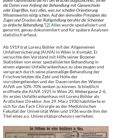
jedem Gipsverband die Art des Bruches aufgezeichnet, ferner
die Daten vom Anfang der Behandlung mit Gipswechseln
oder Eingriffen, kurz alles, was zur schellen Orientierung
Wissenswertes nötig schien. Auf den sinnvollen Prinzipien des
Zuges und Druckes der Ruhigstellung beruhte die Scheinbar
so einfache Behandlung.“
[2]
Alles wurde spezialisiert und
genormt, genau dokumentiert und für spätere Analysen
statistisch erfasst.
Ab 1919 trat Lorenz Böhler mit der Allgemeinen
Unfallversicherung (AUVA) in Wien in Kontakt. Er
versuchte den Vorstand mit Hilfe seiner Bozener
Statistiken von einer spezialisierten Behandlung in
einem eigenen Unfallkrankenhaus zu überzeugen und
versprach durch seine planmäßige Behandlung der
Frischverletzten die Zahl und Höhe der
vorrübergehenden und der Dauerrenten der Wiener
AUVA um 50%-70% senken zu können. Schließlich
eröffnete die AUVA 1925 in Wien 20, Webergasse 2-6,
ihr erstes Unfallkrankenhaus mit Lorenz Böhler als
Ärztlichem Direktor. Am 29. März 1930 habilitierte er
sich für das Fach Chirurgie an der Medizinischen
Fakultät der Universität Wien und 1936 wurde ihm der
Titel eines a.o. Universitätsprofessors verliehen.