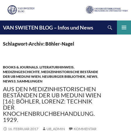
Suchen
VAN SWIETEN BLOG – Infos und News
ZUM
INHALT
PRIMÄ
SPRINGEN
MENÜ
Schlagwort-Archiv: Böhler-Nagel
BOOKS & JOURNALS
,
LITERATURHINWEIS
,
MEDIZINGESCHICHTE
,
MEDIZINHISTORISCHE BESTÄNDE
DER UB MEDUNI WIEN
,
NEUBURGER BIBLIOTHEK
,
NEWS
,
NEWS3
,
SAMMLUNGEN
AUS DEN MEDIZINHISTORISCHEN
BESTÄNDEN DER UB MEDUNI WIEN
[16]: BÖHLER, LORENZ: TECHNIK
DER
KNOCHENBRUCHBEHANDLUNG.
1929.
16. FEBRUAR 2017
UB_ADMIN
KOMMENTAR