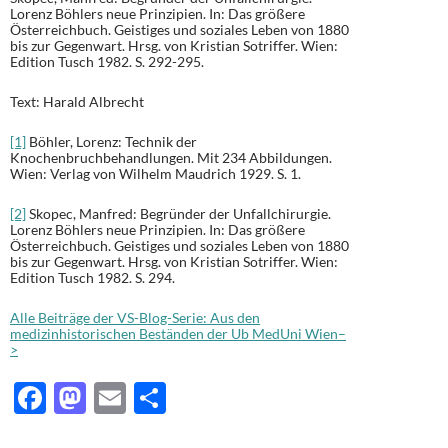
Lorenz Böhlers neue Prinzipien. In: Das größere
Österreichbuch. Geistiges und soziales Leben von 1880
bis zur Gegenwart. Hrsg. von Kristian Sotriffer. Wien:
Edition Tusch 1982. S. 292-295.
Text: Harald Albrecht
[1]
Böhler, Lorenz: Technik der
Knochenbruchbehandlungen. Mit 234 Abbildungen.
Wien: Verlag von Wilhelm Maudrich 1929. S. 1.
[2]
Skopec, Manfred: Begründer der Unfallchirurgie.
Lorenz Böhlers neue Prinzipien. In: Das größere
Österreichbuch. Geistiges und soziales Leben von 1880
bis zur Gegenwart. Hrsg. von Kristian Sotriffer. Wien:
Edition Tusch 1982. S. 294.
Alle Beiträge der VS-Blog-Serie: Aus den
medizinhistorischen Beständen der Ub MedUni Wien–
>
F
M
E
T
ac
as
m
ei