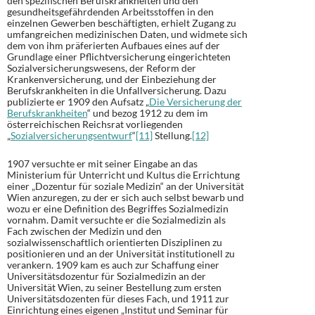
den spezifischen Berufskrankheiten und den
gesundheitsgefährdenden Arbeitsstoffen in den
einzelnen Gewerben beschäftigten, erhielt Zugang zu
umfangreichen medizinischen Daten, und widmete sich
dem von ihm präferierten Aufbaues eines auf der
Grundlage einer Pflichtversicherung eingerichteten
Sozialversicherungswesens, der Reform der
Krankenversicherung, und der Einbeziehung der
Berufskrankheiten in die Unfallversicherung. Dazu
publizierte er 1909 den Aufsatz „
Die Versicherung der
Berufskrankheiten
“ und bezog 1912 zu dem im
österreichischen Reichsrat vorliegenden
„
Sozialversicherungsentwurf
“
[11]
Stellung.
[12]
1907 versuchte er mit seiner Eingabe an das
Ministerium für Unterricht und Kultus die Errichtung
einer „Dozentur für soziale Medizin“ an der Universität
Wien anzuregen, zu der er sich auch selbst bewarb und
wozu er eine Definition des Begriffes Sozialmedizin
vornahm. Damit versuchte er die Sozialmedizin als
Fach zwischen der Medizin und den
sozialwissenschaftlich orientierten Disziplinen zu
positionieren und an der Universität institutionell zu
verankern. 1909 kam es auch zur Schaffung einer
Universitätsdozentur für Sozialmedizin an der
Universität Wien, zu seiner Bestellung zum ersten
Universitätsdozenten für dieses Fach, und 1911 zur
Einrichtung eines eigenen „Institut und Seminar für