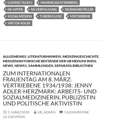
o
n
LUDWIG TELEKY
MAXIMILIAN STERNBERG
k
NS-OPFER
NS-VERFOLGUNG
SIGISMUND PELLER
SOZIALMEDIZIN
TUBERKULOSE
VERTRIEBENE
VIKTOR ADLER
ALLGEMEINES
,
LITERATURHINWEIS
,
MEDIZINGESCHICHTE
,
MEDIZINHISTORISCHE BESTÄNDE DER UB MEDUNI WIEN
,
NEWS
,
NEWS1
,
SAMMLUNGEN
,
SEPARATA BIBLIOTHEK
ZUM INTERNATIONALEN
FRAUENTAG AM 8. MÄRZ:
VERTRIEBENE 1934/1938: JENNY
ADLER-HERZMARK: ARBEITS- UND
SOZIALMEDIZINERIN, PUBLIZISTIN
UND POLITISCHE AKTIVISTIN
5. MÄRZ 2020
UB_ADMIN
1 KOMMENTAR
14.258 VIEWS