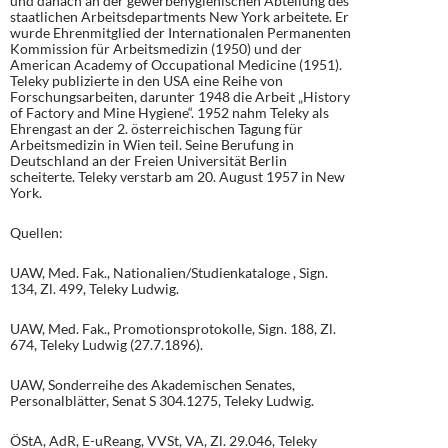
und danach an der gewerbehygienischen Abteilung des
staatlichen Arbeitsdepartments New York arbeitete. Er
wurde Ehrenmitglied der Internationalen Permanenten
Kommission für Arbeitsmedizin (1950) und der
American Academy of Occupational Medicine (1951).
Teleky publizierte in den USA eine Reihe von
Forschungsarbeiten, darunter 1948 die Arbeit „History
of Factory and Mine Hygiene“. 1952 nahm Teleky als
Ehrengast an der 2. österreichischen Tagung für
Arbeitsmedizin in Wien teil. Seine Berufung in
Deutschland an der Freien Universität Berlin
scheiterte. Teleky verstarb am 20. August 1957 in New
York.
Quellen:
UAW, Med. Fak., Nationalien/Studienkataloge , Sign.
134, Zl. 499, Teleky Ludwig.
UAW, Med. Fak., Promotionsprotokolle, Sign. 188, Zl.
674, Teleky Ludwig (27.7.1896).
UAW, Sonderreihe des Akademischen Senates,
Personalblätter, Senat S 304.1275, Teleky Ludwig.
ÖStA, AdR, E-uReang, VVSt, VA, Zl. 29.046, Teleky