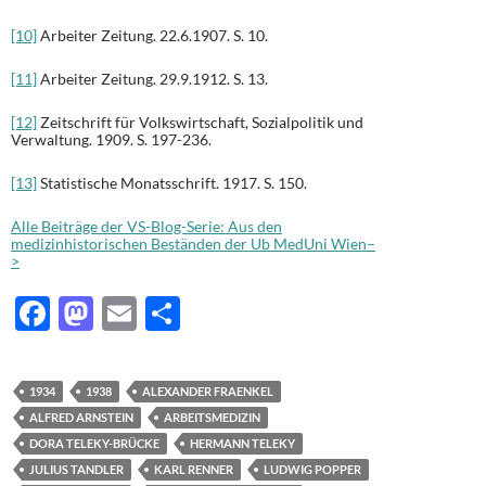
[10]
Arbeiter Zeitung. 22.6.1907. S. 10.
[11]
Arbeiter Zeitung. 29.9.1912. S. 13.
[12]
Zeitschrift für Volkswirtschaft, Sozialpolitik und
Verwaltung. 1909. S. 197-236.
[13]
Statistische Monatsschrift. 1917. S. 150.
Alle Beiträge der VS-Blog-Serie: Aus den
medizinhistorischen Beständen der Ub MedUni Wien–
>
F
M
E
T
ac
as
m
ei
e
to
ail
le
1934
1938
ALEXANDER FRAENKEL
b
d
n
ALFRED ARNSTEIN
ARBEITSMEDIZIN
o
o
DORA TELEKY-BRÜCKE
HERMANN TELEKY
JULIUS TANDLER
KARL RENNER
LUDWIG POPPER