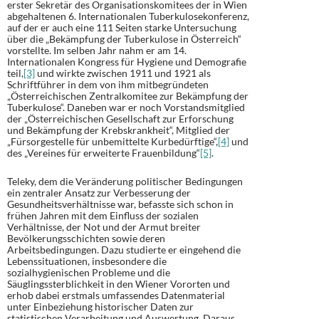
erster Sekretär des Organisationskomitees der in Wien
abgehaltenen 6. Internationalen Tuberkulosekonferenz,
auf der er auch eine 111 Seiten starke Untersuchung
über die „Bekämpfung der Tuberkulose in Österreich“
vorstellte. Im selben Jahr nahm er am 14.
Internationalen Kongress für Hygiene und Demografie
teil,
[3]
und wirkte zwischen 1911 und 1921 als
Schriftführer in dem von ihm mitbegründeten
„Österreichischen Zentralkomitee zur Bekämpfung der
Tuberkulose“. Daneben war er noch Vorstandsmitglied
der „Österreichischen Gesellschaft zur Erforschung
und Bekämpfung der Krebskrankheit“, Mitglied der
„Fürsorgestelle für unbemittelte Kurbedürftige“,
[4]
und
des „Vereines für erweiterte Frauenbildung“
[5]
.
Teleky, dem die Veränderung politischer Bedingungen
ein zentraler Ansatz zur Verbesserung der
Gesundheitsverhältnisse war, befasste sich schon in
frühen Jahren mit dem Einfluss der sozialen
Verhältnisse, der Not und der Armut breiter
Bevölkerungsschichten sowie deren
Arbeitsbedingungen. Dazu studierte er eingehend die
Lebenssituationen, insbesondere die
sozialhygienischen Probleme und die
Säuglingssterblichkeit in den Wiener Vororten und
erhob dabei erstmals umfassendes Datenmaterial
unter Einbeziehung historischer Daten zur
statistischen Verarbeitung und Auswertung. Daraus