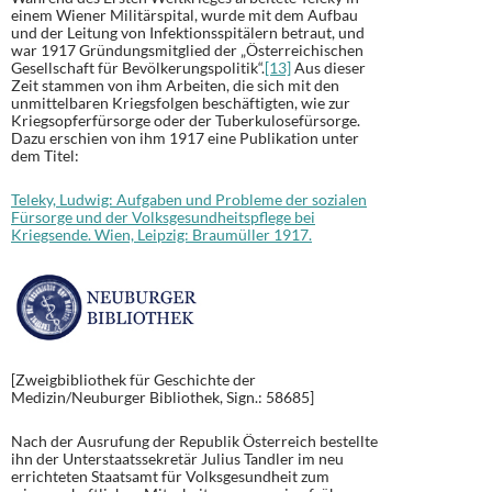
einem Wiener Militärspital, wurde mit dem Aufbau
und der Leitung von Infektionsspitälern betraut, und
war 1917 Gründungsmitglied der „Österreichischen
Gesellschaft für Bevölkerungspolitik“.
[13]
Aus dieser
Zeit stammen von ihm Arbeiten, die sich mit den
unmittelbaren Kriegsfolgen beschäftigten, wie zur
Kriegsopferfürsorge oder der Tuberkulosefürsorge.
Dazu erschien von ihm 1917 eine Publikation unter
dem Titel:
Teleky, Ludwig: Aufgaben und Probleme der sozialen
Fürsorge und der Volksgesundheitspflege bei
Kriegsende. Wien, Leipzig: Braumüller 1917.
[Zweigbibliothek für Geschichte der
Medizin/Neuburger Bibliothek, Sign.: 58685]
Nach der Ausrufung der Republik Österreich bestellte
ihn der Unterstaatssekretär Julius Tandler im neu
errichteten Staatsamt für Volksgesundheit zum