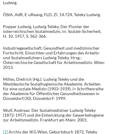
Ludwig.
ÖStA, AdR, E-uReang, FLD, Zl. 14.724, Teleky Ludwig.
Popper Ludwig, Ludwig Teleky, Der Pionier der
österreichischen Sozialmedizin, in: Soziale Sicherheit,
H. 10, 1957, S. 362-366.
Industriegesellschaft, Gesundheit und medizinischer
Fortschritt. Einsichten und Erfahrungen des Arbeits-
und Sozialmediziners Ludwig Teleky. Hrsg.:
Österreichische Gesellschaft für Arbeitsmedizin. Wien:
2013.
Milles, Dietrich (Hg.): Ludwig Teleky und die
Westdeutsche Sozialhygienische Akademie. Arbeiten
für eine soziale Medizin (1903-1939). (= Schriftenreihe
der Akademie für Öffentliches Gesundheitswesen in
Düsseldorf/20). Düsseldorf: 1999.
Wulf, Andreas: Der Sozialmediziner Ludwig Teleky
(1872-1957) und die Entwicklung der Gewerbehygiene
zur Arbeitsmedizin. Frankfurt am Main: 2001.
[1]
Archiv der IKG Wien, Geburtsbuch 1872, Teleky