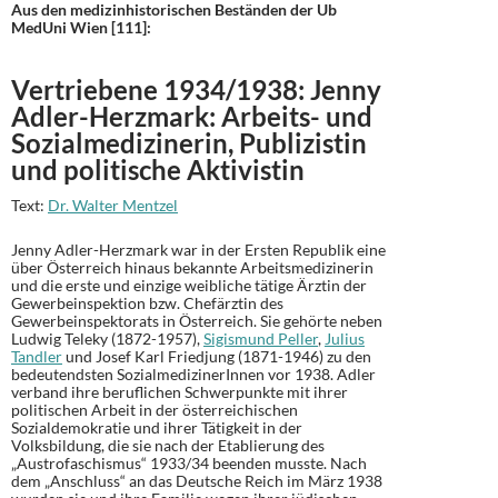
Aus den medizinhistorischen Beständen der Ub
MedUni Wien [111]:
Vertriebene 1934/1938: Jenny
Adler-Herzmark: Arbeits- und
Sozialmedizinerin, Publizistin
und politische Aktivistin
Text:
Dr. Walter Mentzel
Jenny Adler-Herzmark war in der Ersten Republik eine
über Österreich hinaus bekannte Arbeitsmedizinerin
und die erste und einzige weibliche tätige Ärztin der
Gewerbeinspektion bzw. Chefärztin des
Gewerbeinspektorats in Österreich. Sie gehörte neben
Ludwig Teleky (1872-1957),
Sigismund Peller
,
Julius
Tandler
und Josef Karl Friedjung (1871-1946) zu den
bedeutendsten SozialmedizinerInnen vor 1938. Adler
verband ihre beruflichen Schwerpunkte mit ihrer
politischen Arbeit in der österreichischen
Sozialdemokratie und ihrer Tätigkeit in der
Volksbildung, die sie nach der Etablierung des
„Austrofaschismus“ 1933/34 beenden musste. Nach
dem „Anschluss“ an das Deutsche Reich im März 1938