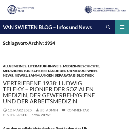
Suchen
VAN SWIETEN BLOG – Infos und News
ZUM
INHALT
PRIMÄ
SPRINGEN
MENÜ
Schlagwort-Archiv: 1934
ALLGEMEINES
,
LITERATURHINWEIS
,
MEDIZINGESCHICHTE
,
MEDIZINHISTORISCHE BESTÄNDE DER UB MEDUNI WIEN
,
NEWS
,
NEWS1
,
SAMMLUNGEN
,
SEPARATA BIBLIOTHEK
VERTRIEBENE 1938: LUDWIG
TELEKY – PIONIER DER SOZIALEN
MEDIZIN, DER GEWERBEHYGIENE
UND DER ARBEITSMEDIZIN
12. MÄRZ 2020
UB_ADMIN
KOMMENTAR
HINTERLASSEN
7.956 VIEWS
Aus den medizinhistorischen Beständen der Ub