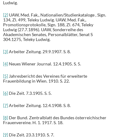
Ludwig.
[2]
UAW, Med. Fak., Nationalien/Studienkataloge , Sign.
134, Zl. 499, Teleky Ludwig. UAW, Med. Fak.,
Promotionsprotokolle, Sign. 188, Zl. 674, Teleky
Ludwig (27.7.1896). UAW, Sonderreihe des
Akademischen Senates, Personalblätter, Senat S
304.1275, Teleky Ludwig.
[3]
Arbeiter Zeitung. 29.9.1907. S. 8.
[4]
Neues Wiener Journal. 12.4.1905. S. 5.
[5]
Jahresbericht des Vereines für erweiterte
Frauenbildung in Wien. 1910. S. 22.
[6]
Die Zeit. 7.3.1905. S. 5.
[7]
Arbeiter Zeitung. 12.4.1908. S. 8.
[8]
Der Bund. Zentralblatt des Bundes österreichischer
Frauenvereine. H. 1. 1917. S. 18.
[9]
Die Zeit. 23.3.1910. S. 7.