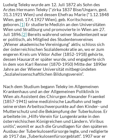
Ludwig Teleky wurde am 12. Juli 1872 als Sohn des
Arztes Hermann Teleky (*zirka 1837 Bise/Ungarn, gest.
31.3.1921 Wien) und dessen Ehefrau Marie (*1.12.1848
Wien, gest. 17.4.1927 Wien), geb. Koritschoner,
geboren.
[1]
Er studierte Medizin an den Universitäten
Wien und Straßburg und promovierte in Wien am 27.
Juli 1896.
[2]
Bereits während seiner Studentenzeit war
er politisch, als Mitglied des Studentenvereines
„Wiener akademische Vereinigung“ aktiv, schloss sich
der österreichischen Sozialdemokratie an, wo er zum
engeren Kreis um Viktor Adler (1852-1918) gehörte,
dessen Hausarzt er später wurde, und engagierte sich
in dem von Karl Renner (1870-1950) Mitte der 1890er
Jahre an der Wiener Universität mitbegründeten
„Sozialwissenschaftlichen Bildungsverein“.
Nach dem Studium begann Teleky im Allgemeinen
Krankenhaus und an der Allgemeinen Poliklinik in
Wien als Assistent des Chirurgen Alexander Fraenkel
(1857-1941) seine medizinische Laufbahn und legte
seine ersten Arbeitsschwerpunkte auf den Kinder- und
Mutterschutz und die Bekämpfung der Tuberkulose. Er
arbeitete im „Hilfs-Verein für Lungenkranke in den
österreichischen Königreichen und Ländern. Viribus
unitis“, womit er auch die Grundlagen für den späteren
Ausbau der Tuberkulosenfürsorge legte, und redigierte
ab 1917 das „Tuberkulosenfürsorgeblatt“. 1907 war er