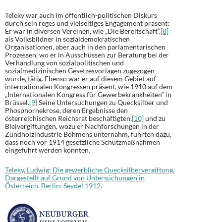
Teleky war auch im öffentlich-politischen Diskurs
durch sein reges und vielseitiges Engagement präsent:
Er war in diversen Vereinen, wie „Die Bereitschaft“,
[8]
als Volksbildner in sozialdemokratischen
Organisationen, aber auch in den parlamentarischen
Prozessen, wo er in Ausschüssen zur Beratung bei der
Verhandlung von sozialpolitischen und
sozialmedizinischen Gesetzesvorlagen zugezogen
wurde, tätig. Ebenso war er auf diesem Gebiet auf
internationalen Kongressen präsent, wie 1910 auf dem
„Internationalen Kongress für Gewerbekrankheiten“ in
Brüssel.
[9]
Seine Untersuchungen zu Quecksilber und
Phosphornekrose, deren Ergebnisse den
österreichischen Reichsrat beschäftigten,
[10]
und zu
Bleivergiftungen, wozu er Nachforschungen in der
Zündholzindustrie Böhmens unternahm, führten dazu,
dass noch vor 1914 gesetzliche Schutzmaßnahmen
eingeführt werden konnten.
Teleky, Ludwig: Die gewerbliche Quecksilbervergiftung.
Dargestellt auf Grund von Untersuchungen in
Österreich. Berlin: Seydel 1912.