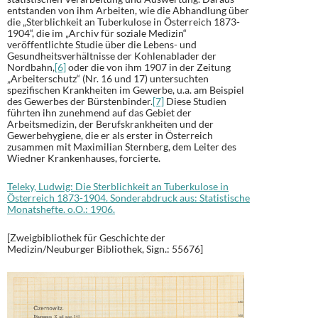
entstanden von ihm Arbeiten, wie die Abhandlung über
die „Sterblichkeit an Tuberkulose in Österreich 1873-
1904“, die im „Archiv für soziale Medizin“
veröffentlichte Studie über die Lebens- und
Gesundheitsverhältnisse der Kohlenablader der
Nordbahn,
[6]
oder die von ihm 1907 in der Zeitung
„Arbeiterschutz“ (Nr. 16 und 17) untersuchten
spezifischen Krankheiten im Gewerbe, u.a. am Beispiel
des Gewerbes der Bürstenbinder.
[7]
Diese Studien
führten ihn zunehmend auf das Gebiet der
Arbeitsmedizin, der Berufskrankheiten und der
Gewerbehygiene, die er als erster in Österreich
zusammen mit Maximilian Sternberg, dem Leiter des
Wiedner Krankenhauses, forcierte.
Teleky, Ludwig: Die Sterblichkeit an Tuberkulose in
Österreich 1873-1904. Sonderabdruck aus: Statistische
Monatshefte. o.O.: 1906.
[Zweigbibliothek für Geschichte der
Medizin/Neuburger Bibliothek, Sign.: 55676]