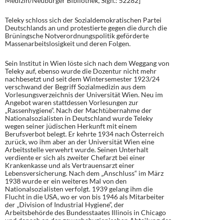
Medizin/Neuburger Bibliothek, Sign.: 52282]
Teleky schloss sich der Sozialdemokratischen Partei
Deutschlands an und protestierte gegen die durch die
Brüningsche Notverordnungspolitik geförderte
Massenarbeitslosigkeit und deren Folgen.
Sein Institut in Wien löste sich nach dem Weggang von
Teleky auf, ebenso wurde die Dozentur nicht mehr
nachbesetzt und seit dem Wintersemester 1923/24
verschwand der Begriff Sozialmedizin aus dem
Vorlesungsverzeichnis der Universität Wien. Neu im
Angebot waren stattdessen Vorlesungen zur
„Rassenhygiene“. Nach der Machtübernahme der
Nationalsozialisten in Deutschland wurde Teleky
wegen seiner jüdischen Herkunft mit einem
Berufsverbot belegt. Er kehrte 1934 nach Österreich
zurück, wo ihm aber an der Universität Wien eine
Arbeitsstelle verwehrt wurde. Seinen Unterhalt
verdiente er sich als zweiter Chefarzt bei einer
Krankenkasse und als Vertrauensarzt einer
Lebensversicherung. Nach dem „Anschluss“ im März
1938 wurde er ein weiteres Mal von den
Nationalsozialisten verfolgt. 1939 gelang ihm die
Flucht in die USA, wo er von bis 1946 als Mitarbeiter
der „Division of Industrial Hygiene“, der
Arbeitsbehörde des Bundesstaates Illinois in Chicago