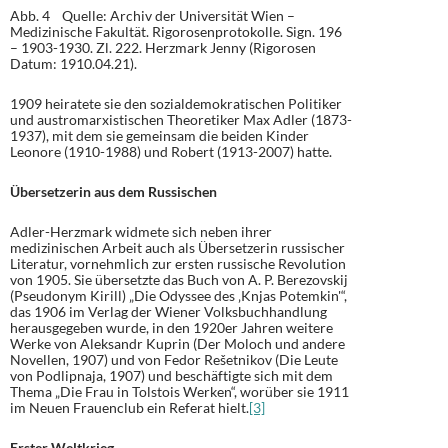
Abb. 4 Quelle: Archiv der Universität Wien –
Medizinische Fakultät. Rigorosenprotokolle. Sign. 196
– 1903-1930. Zl. 222. Herzmark Jenny (Rigorosen
Datum: 1910.04.21).
1909 heiratete sie den sozialdemokratischen Politiker
und austromarxistischen Theoretiker Max Adler (1873-
1937), mit dem sie gemeinsam die beiden Kinder
Leonore (1910-1988) und Robert (1913-2007) hatte.
Übersetzerin aus dem Russischen
Adler-Herzmark widmete sich neben ihrer
medizinischen Arbeit auch als Übersetzerin russischer
Literatur, vornehmlich zur ersten russische Revolution
von 1905. Sie übersetzte das Buch von A. P. Berezovskij
(Pseudonym Kirill) „Die Odyssee des ‚Knjas Potemkin'“,
das 1906 im Verlag der Wiener Volksbuchhandlung
herausgegeben wurde, in den 1920er Jahren weitere
Werke von Aleksandr Kuprin (Der Moloch und andere
Novellen, 1907) und von Fedor Rešetnikov (Die Leute
von Podlipnaja, 1907) und beschäftigte sich mit dem
Thema „Die Frau in Tolstois Werken“, worüber sie 1911
im Neuen Frauenclub ein Referat hielt.
[3]
Erster Weltkrieg