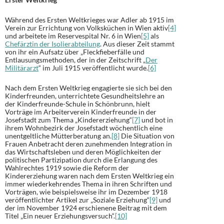
Während des Ersten Weltkrieges war Adler ab 1915 im
Verein zur Errichtung von Volksküchen in Wien aktiv
[4]
und arbeitete im Reservespital Nr. 6 in Wien
[5]
als
Chefärztin der Isolierabteilung
. Aus dieser Zeit stammt
von ihr ein Aufsatz über „Fleckfieberfälle und
Entlausungsmethoden, der in der Zeitschrift „
Der
Militärarzt
“ im Juli 1915 veröffentlicht wurde.
[6]
Nach dem Ersten Weltkrieg engagierte sie sich bei den
Kinderfreunden, unterrichtete Gesundheitslehre an
der Kinderfreunde-Schule in Schönbrunn, hielt
Vorträge im Arbeiterverein Kinderfreunde in der
Josefstadt zum Thema „Kindererziehung“
[7]
und bot in
ihrem Wohnbezirk der Josefstadt wöchentlich eine
unentgeltliche Mütterberatung an.
[8]
Die Situation von
Frauen Anbetracht deren zunehmenden Integration in
das Wirtschaftsleben und deren Möglichkeiten der
politischen Partizipation durch die Erlangung des
Wahlrechtes 1919 sowie die Reform der
Kindererziehung waren nach dem Ersten Weltkrieg ein
immer wiederkehrendes Thema in ihren Schriften und
Vorträgen, wie beispielsweise ihr im Dezember 1918
veröffentlichter Artikel zur „Soziale Erziehung“
[9]
und
der im November 1924 erschienene Beitrag mit dem
Titel „Ein neuer Erziehungsversuch“.
[10]