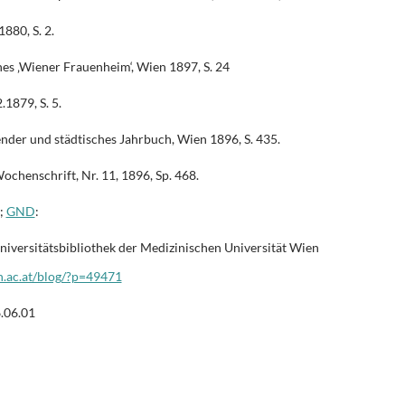
880, S. 2.
es ‚Wiener Frauenheim‘, Wien 1897, S. 24
1879, S. 5.
er und städtisches Jahrbuch, Wien 1896, S. 435.
chenschrift, Nr. 11, 1896, Sp. 468.
;
GND
:
ersitätsbibliothek der Medizinischen Universität Wien
n.ac.at/blog/?p=49471
6.06.01