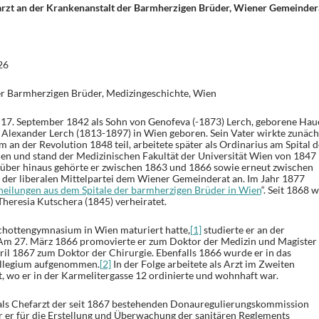
arzt an der Krankenanstalt der Barmherzigen Brüder, Wiener Gemeinder
26
r Barmherzigen Brüder, Medizingeschichte, Wien
17. September 1842 als Sohn von Genofeva (-1873) Lerch, geborene Haue
Alexander Lerch (1813-1897) in Wien geboren. Sein Vater wirkte zunäch
 an der Revolution 1848 teil, arbeitete später als Ordinarius am Spital d
en und stand der Medizinischen Fakultät der Universität Wien von 1847
rüber hinaus gehörte er zwischen 1863 und 1866 sowie erneut zwischen
 der liberalen Mittelpartei dem Wiener Gemeinderat an. Im Jahr 1877
heilungen aus dem Spitale der barmherzigen Brüder in Wien
“. Seit 1868 
Theresia Kutschera (1845) verheiratet.
hottengymnasium in Wien maturiert hatte,
[1]
studierte er an der
 Am 27. März 1866 promovierte er zum Doktor der Medizin und Magister
ril 1867 zum Doktor der Chirurgie. Ebenfalls 1866 wurde er in das
llegium aufgenommen.
[2]
In der Folge arbeitete als Arzt im Zweiten
, wo er in der Karmelitergasse 12 ordinierte und wohnhaft war.
als Chefarzt der seit 1867 bestehenden Donauregulierungskommission
ar er für die Erstellung und Überwachung der sanitären Reglements