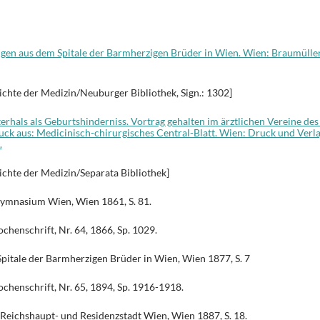
ngen aus dem Spitale der Barmherzigen Brüder in Wien. Wien: Braumülle
ichte der Medizin/Neuburger Bibliothek, Sign.: 1302]
rhals als Geburtshinderniss. Vortrag gehalten im ärztlichen Vereine des I
uck aus: Medicinisch-chirurgisches Central-Blatt. Wien: Druck und Verl
.
ichte der Medizin/Separata Bibliothek]
ymnasium Wien, Wien 1861, S. 81.
henschrift, Nr. 64, 1866, Sp. 1029.
pitale der Barmherzigen Brüder in Wien, Wien 1877, S. 7
henschrift, Nr. 65, 1894, Sp. 1916-1918.
Reichshaupt- und Residenzstadt Wien, Wien 1887, S. 18.