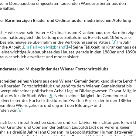
e beim Donauausbau eingesetzten tausenden Wanderarbeiter aus den
 galten.
der Barmherzigen Brüder und Ordinarius der medizinischen Abteilung
ch – wie zuvor sein Vater – Ordinarius am Krankenhaus der Barmherzige
nd hatte zugleich die Leitung des Spitals inne. Bereits seit 1866 war er
, beziehungsweise übernahm er die Vertretung seines Vaters.
[3]
Im Jahr
 die Arbeit „
Ein Fall von Milzbrand
“.
[4]
Seine Tätigkeit im Krankenhaus d
n eine wichtige Ausbauphase des Hauses, gerade in den 1880er und 1890
aus erheblich erweitert und modernisiert.
nderates und Mitbegründer des Wiener Fortschrittsklubs
scheiden seines Vaters aus dem Wiener Gemeinderat, kandidierte Lerch 
n liberalen Fortschrittsklub und gehörte dem Wiener Gemeinderat bis
werpunkt seiner politischen Arbeit lag im Bildungswesen. Er war Mitgli
lrates für die Stadt Wien.
[5]
Neben seiner Tätigkeit im Gemeinderat
llvertreter des Fortschrittsklubs im Zweiten Bezirk, der in den 1880er
nsmilieu Wiens gehörte und eng mit den Bildungs- und
den war.
[6]
ich Lerch in zahlreichen sozialen und karitativen Einrichtungen. Er wirk
ar Gründer und Obmann der Sektion Leopoldstadt des Vereins gegen
ehr als dreißig Jahre lang Obmann im Leopoldstädter Humanitätsverein