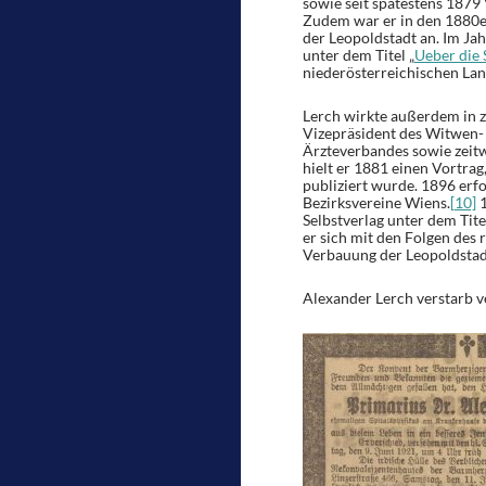
sowie seit spätestens 1879
Zudem war er in den 1880e
der Leopoldstadt an. Im Jah
unter dem Titel „
Ueber die 
niederösterreichischen Lan
Lerch wirkte außerdem in z
Vizepräsident des Witwen- 
Ärzteverbandes sowie zeitw
hielt er 1881 einen Vortrag,
publiziert wurde. 1896 erf
Bezirksvereine Wiens.
[10]
1
Selbstverlag unter dem Titel
er sich mit den Folgen de
Verbauung der Leopoldstad
Alexander Lerch verstarb v