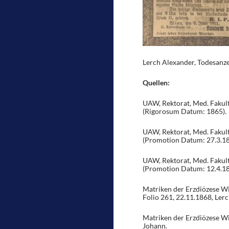
Lerch Alexander, Todesanzei
Quellen:
UAW, Rektorat, Med. Fakult
(Rigorosum Datum: 1865).
UAW, Rektorat, Med. Fakult
(Promotion Datum: 27.3.18
UAW, Rektorat, Med. Fakult
(Promotion Datum: 12.4.18
Matriken der Erzdiözese Wi
Folio 261, 22.11.1868, Ler
Matriken der Erzdiözese Wie
Johann.