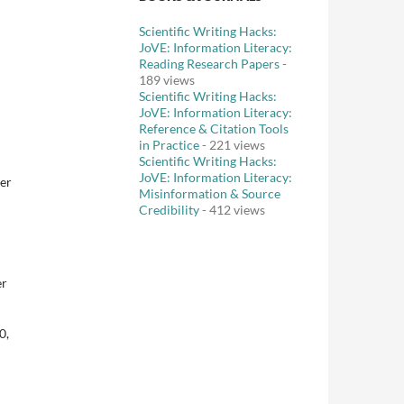
Scientific Writing Hacks:
JoVE: Information Literacy:
Reading Research Papers
-
189 views
Scientific Writing Hacks:
JoVE: Information Literacy:
Reference & Citation Tools
in Practice
- 221 views
Scientific Writing Hacks:
JoVE: Information Literacy:
er
Misinformation & Source
Credibility
- 412 views
er
0,