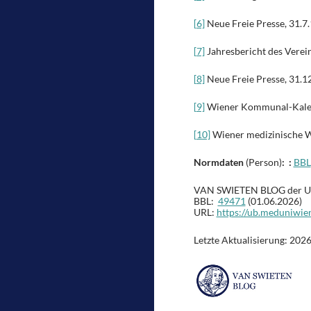
[6]
Neue Freie Presse, 31.7.1
[7]
Jahresbericht des Verein
[8]
Neue Freie Presse, 31.12.
[9]
Wiener Kommunal-Kalend
[10]
Wiener medizinische Wo
Normdaten
(Person)
: :
BBL
VAN SWIETEN BLOG der Univ
BBL:
49471
(01.06.2026)
URL:
https://ub.meduniwie
Letzte Aktualisierung: 202