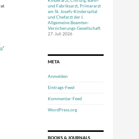
Kinderarzt, Chirurg, Bahn-
rat
und Fabriksarzt, Primararzt
am St. Josefs-Kinderspital
und Chefarzt der I.
Allgemeine Beamten-
Versicherungs-Gesellschaft
27. Juli 2026
t
ss
“
META
Anmelden
Eintrags-Feed
Kommentar-Feed
WordPress.org
BOOKS & JOURNALS