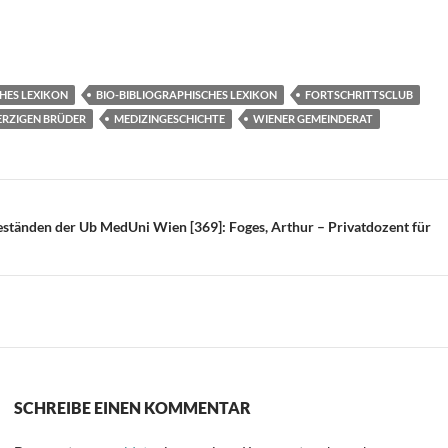
T
i
e
HES LEXIKON
BIO-BIBLIOGRAPHISCHES LEXIKON
FORTSCHRITTSCLUB
n
RZIGEN BRÜDER
MEDIZINGESCHICHTE
WIENER GEMEINDERAT
on
ständen der Ub MedUni Wien [369]: Foges, Arthur – Privatdozent für
SCHREIBE EINEN KOMMENTAR