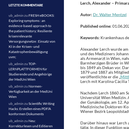
Lerch, Alexander – Primar
LETZTE KOMMENTARE
Autor:
Dr. Walter Mentzel
ub_admin
zu
FRESH eBOOKS:
Exploring symptoms : an
evidence-based approach to
Published online:
01.06.20
the patient history; Resiliente
krisenrelevante
Keywords:
Krankenhaus de
Versorgungsnetze : Einsatz von
KI in der Krisen- und
Alexander Lerch wurde am 
Katastrophenbewältigung
und des Mediziners Johann 
uvm;
als Armenarzt in Wien, nahm
Barmherzigen Brüder in Wi
ub_admin
zu
TOP-
bis 1849 als Dekan vor. Da
LERNPLATTFORMEN für
1879 und 1887 als Mitglied
Studierende und Angehörige
veröffentlichte er die „
Mitt
der MedUni Wien
Lerch mit Karolina Cäcilia 
ub_admin
zu
Normen-
Verfügbarkeit an der MedUni
Nachdem Lerch 1860 am Sc
Wien
Universität Wien Medizin.
der Gynäkologie, am 12. Ap
ub_admin
zu
Scientific Writing
Medizinische Doktoren-Ko
Hacks: Erstellen eines PDF/A
Wiener Bezirk Leopoldstadt
konformen Dokuments
ub_admin
zu
Neu:
Darüber hinaus war Lerch 
Korrekturlesen und Editieren
tätig. In dieser Funktion w