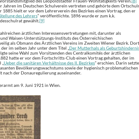
 Vorstandsmitglied des Leopoldstädter Frauen-Wohltätigkeits-Verein.
[8]
r Jahren im Deutschen Schulverein vertreten und gehörte dem Ortschul
r 1885 hielt er vor dem Lehrerverein des Bezirkes einen Vortrag, den er
Stellung des Lehrers
“ veröffentlichte. 1896 wurde er zum k.k.
desschulrat gewählt.
[9]
ahlreichen ärztlichen Interessensvertretungen mit, darunter als
und Waisen-Unterstützungs-Instituts des Österreichischen
eilig als Obmann des Ärztlichen Vereins im Zweiten Wiener Bezirk. Dor
 der im selben Jahr unter dem Titel „
Der Mutterhals als Geburtshinderni
olgte seine Wahl zum Vorsitzenden des Centralkomités der ärztlichen
882 hatte er vor dem Fortschritts-Club einen Vortrag gehalten, der im
 „
Ueber die sanitären Verhältnisse des II. Bezirkes
“ erschien. Darin setzte
s rasanten Bevölkerungswachstums sowie der hygienisch problematischen
t nach der Donauregulierung auseinander.
erarmt am 9. Juni 1921 in Wien.