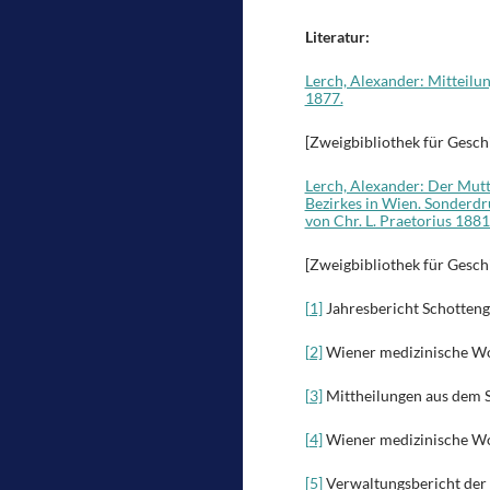
Literatur:
Lerch, Alexander: Mitteilu
1877.
[Zweigbibliothek für Gesch
Lerch, Alexander: Der Mutte
Bezirkes in Wien. Sonderdr
von Chr. L. Praetorius 1881
[Zweigbibliothek für Gesch
[1]
Jahresbericht Schotteng
[2]
Wiener medizinische Woc
[3]
Mittheilungen aus dem S
[4]
Wiener medizinische Woc
[5]
Verwaltungsbericht der 