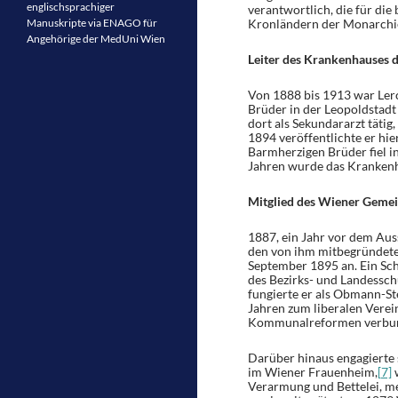
englischsprachiger
verantwortlich, die für di
Manuskripte via ENAGO für
Kronländern der Monarchie
Angehörige der MedUni Wien
Leiter des Krankenhauses 
Von 1888 bis 1913 war Ler
Brüder in der Leopoldstadt u
dort als Sekundararzt tätig
1894 veröffentlichte er hier
Barmherzigen Brüder fiel i
Jahren wurde das Krankenh
Mitglied des Wiener Gemei
1887, ein Jahr vor dem Aus
den von ihm mitbegründete
September 1895 an. Ein Sch
des Bezirks- und Landesschu
fungierte er als Obmann-Ste
Jahren zum liberalen Verei
Kommunalreformen verbun
Darüber hinaus engagierte s
im Wiener Frauenheim,
[7]
w
Verarmung und Bettelei, m