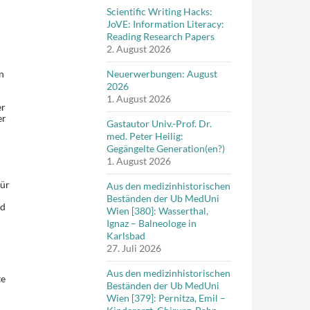
Scientific Writing Hacks:
JoVE: Information Literacy:
Reading Research Papers
2. August 2026
n
Neuerwerbungen: August
2026
1. August 2026
er
er
Gastautor Univ.-Prof. Dr.
med. Peter Heilig:
Gegängelte Generation(en?)
1. August 2026
für
Aus den medizinhistorischen
Beständen der Ub MedUni
ed
Wien [380]: Wasserthal,
Ignaz – Balneologe in
Karlsbad
27. Juli 2026
Aus den medizinhistorischen
te
Beständen der Ub MedUni
Wien [379]: Pernitza, Emil –