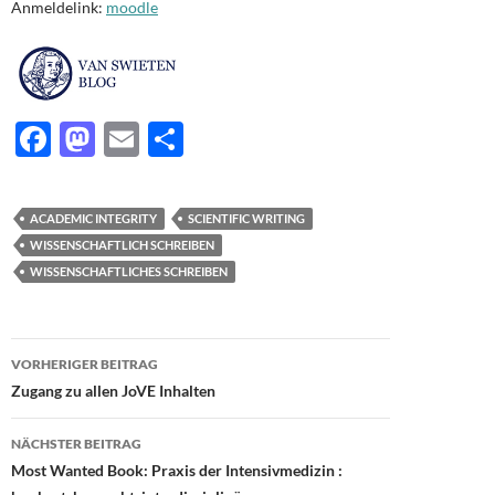
Anmeldelink:
moodle
F
M
E
T
ac
as
m
ei
e
to
ail
le
ACADEMIC INTEGRITY
SCIENTIFIC WRITING
b
d
n
WISSENSCHAFTLICH SCHREIBEN
o
o
WISSENSCHAFTLICHES SCHREIBEN
o
n
k
Beitragsnavigation
VORHERIGER BEITRAG
Zugang zu allen JoVE Inhalten
NÄCHSTER BEITRAG
Most Wanted Book: Praxis der Intensivmedizin :