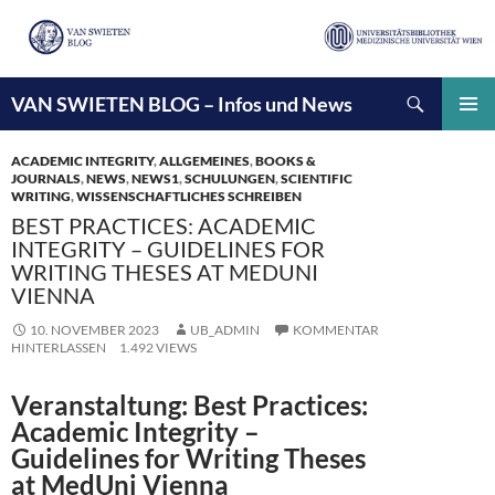
Suchen
VAN SWIETEN BLOG – Infos und News
ZUM
INHALT
PRIMÄ
SPRINGEN
MENÜ
ACADEMIC INTEGRITY
,
ALLGEMEINES
,
BOOKS &
JOURNALS
,
NEWS
,
NEWS1
,
SCHULUNGEN
,
SCIENTIFIC
WRITING
,
WISSENSCHAFTLICHES SCHREIBEN
BEST PRACTICES: ACADEMIC
INTEGRITY – GUIDELINES FOR
WRITING THESES AT MEDUNI
VIENNA
10. NOVEMBER 2023
UB_ADMIN
KOMMENTAR
HINTERLASSEN
1.492 VIEWS
Veranstaltung: Best Practices:
Academic Integrity –
Guidelines for Writing Theses
at MedUni Vienna