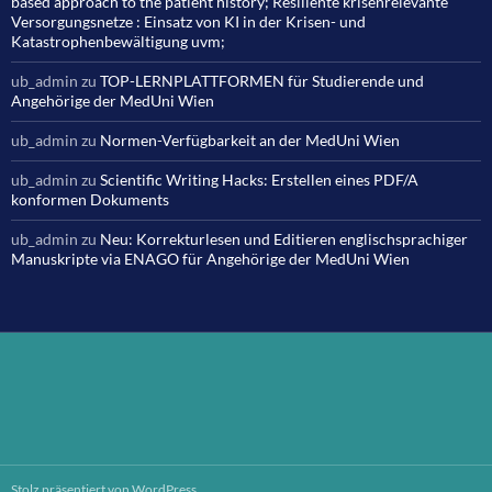
based approach to the patient history; Resiliente krisenrelevante
Versorgungsnetze : Einsatz von KI in der Krisen- und
Katastrophenbewältigung uvm;
ub_admin
zu
TOP-LERNPLATTFORMEN für Studierende und
Angehörige der MedUni Wien
ub_admin
zu
Normen-Verfügbarkeit an der MedUni Wien
ub_admin
zu
Scientific Writing Hacks: Erstellen eines PDF/A
konformen Dokuments
ub_admin
zu
Neu: Korrekturlesen und Editieren englischsprachiger
Manuskripte via ENAGO für Angehörige der MedUni Wien
Stolz präsentiert von WordPress