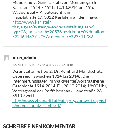
Mundschütz, Generalstab von Montenegro in
Karlstein 1914 – 1918, 10.10.2014 um 19h,
Wappensaal – Kräuterzentrum
Hauptstraße 17, 3822 Karlstein an der Thaya,
http://www.karlstein-
thaya.gv.at/system/web/veranstaltung.aspx?
typ=0&gnr_search=2057&bezirkonr=0&detailonr
=224644837-2057&menuonr=223511732
ub_admin
26. SEPTEMBER 2014 UM 08:07 UHR
Veranstaltungstipp 2: Dr. Reinhard Mundschütz,
Österreich zwischen 1914 bis 2014, „Die
Internierungslager im Waldviertel“,Vortragsreihe
Geschichte 1914-2014, Di, 28.10.2014; 19:00 Uhr,
Vortragssaal der Raiffeisenbank, Landstraße 23,
3910 Zwettl
http://www.vhszwettl.at/category/kursvortragend
e/mundschuetz-reinhard/
SCHREIBE EINEN KOMMENTAR