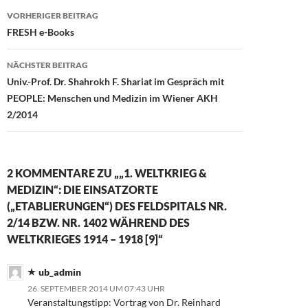
Beitragsnavigation
VORHERIGER BEITRAG
FRESH e-Books
NÄCHSTER BEITRAG
Univ.-Prof. Dr. Shahrokh F. Shariat im Gespräch mit
PEOPLE: Menschen und Medizin im Wiener AKH
2/2014
2 KOMMENTARE ZU „„1. WELTKRIEG &
MEDIZIN“: DIE EINSATZORTE
(„ETABLIERUNGEN“) DES FELDSPITALS NR.
2/14 BZW. NR. 1402 WÄHREND DES
WELTKRIEGES 1914 – 1918 [9]“
ub_admin
26. SEPTEMBER 2014 UM 07:43 UHR
Veranstaltungstipp: Vortrag von Dr. Reinhard