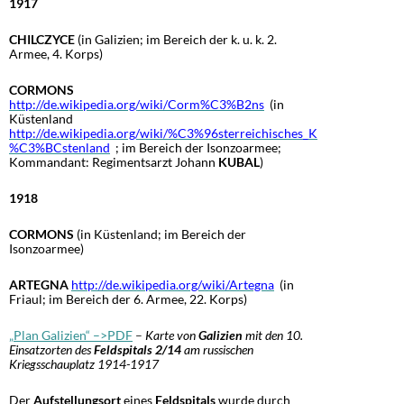
1917
CHILCZYCE
(in Galizien; im Bereich der k. u. k. 2.
Armee, 4. Korps)
CORMONS
http://de.wikipedia.org/wiki/Corm%C3%B2ns
(in
Küstenland
http://de.wikipedia.org/wiki/%C3%96sterreichisches_K
%C3%BCstenland
; im Bereich der Isonzoarmee;
Kommandant: Regimentsarzt Johann
KUBAL
)
1918
CORMONS
(in Küstenland; im Bereich der
Isonzoarmee)
ARTEGNA
http://de.wikipedia.org/wiki/Artegna
(in
Friaul; im Bereich der 6. Armee, 22. Korps)
„Plan Galizien“ –>PDF
–
Karte von
Galizien
mit den 10.
Einsatzorten des
Feldspitals 2/14
am russischen
Kriegsschauplatz 1914-1917
Der
Aufstellungsort
eines
Feldspitals
wurde durch