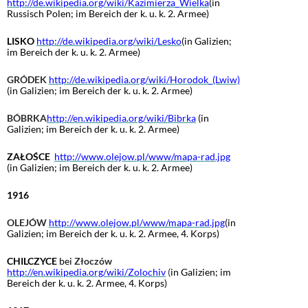
http://de.wikipedia.org/wiki/Kazimierza_Wielka
(in
Russisch Polen; im Bereich der k. u. k. 2. Armee)
LISKO
http://de.wikipedia.org/wiki/Lesko
(in Galizien;
im Bereich der k. u. k. 2. Armee)
GRÓDEK
http://de.wikipedia.org/wiki/Horodok_(Lwiw)
(in Galizien; im Bereich der k. u. k. 2. Armee)
BÓBRKA
http://en.wikipedia.org/wiki/Bibrka
(in
Galizien; im Bereich der k. u. k. 2. Armee)
ZAŁOŚCE
http://www.olejow.pl/www/mapa-rad.jpg
(in Galizien; im Bereich der k. u. k. 2. Armee)
1916
OLEJÓW
http://www.olejow.pl/www/mapa-rad.jpg
(in
Galizien; im Bereich der k. u. k. 2. Armee, 4. Korps)
CHILCZYCE
bei
Złoczów
http://en.wikipedia.org/wiki/Zolochiv
(
in Galizien; im
Bereich der k. u. k. 2. Armee, 4. Korps)