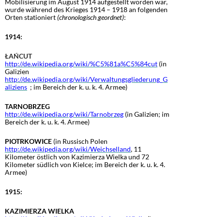
Mobilisierung im August 1914 aufgestellt worden war,
wurde während des Krieges 1914 – 1918 an folgenden
Orten stationiert
(chronologisch geordnet)
:
1914:
ŁAŃCUT
http://de.wikipedia.org/wiki/%C5%81a%C5%84cut
(
in
Galizien
http://de.wikipedia.org/wiki/Verwaltungsgliederung_G
aliziens
; im Bereich der k. u. k. 4. Armee)
TARNOBRZEG
http://de.wikipedia.org/wiki/Tarnobrzeg
(in Galizien; im
Bereich der k. u. k. 4. Armee)
PIOTRKOWICE
(in Russisch Polen
http://de.wikipedia.org/wiki/Weichselland
, 11
Kilometer östlich von Kazimierza Wielka und 72
Kilometer südlich von Kielce; im Bereich der k. u. k. 4.
Armee)
1915:
KAZIMIERZA WIELKA