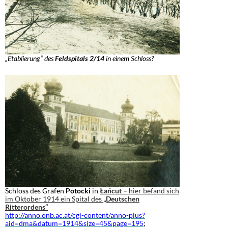
„Etablierung“ des
Feldspitals 2/14
in einem Schloss?
Schloss des Grafen
Potocki
in
Łańcut –
hier befand sich
im Oktober 1914 ein Spital des
„Deutschen
Ritterordens“
http://anno.onb.ac.at/cgi-content/anno-plus?
aid=dma&datum=1914&size=45&page=195
;