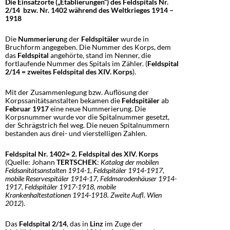
Die Einsatzorte („Etablierungen“) des Feldspitals Nr.
2/14
bzw. Nr. 1402 während des Weltkrieges 1914 –
1918
Die
Nummerierun
g der
Feldspitäler
wurde in
Bruchform angegeben. Die Nummer des Korps, dem
das
Feldspital
angehörte, stand im Nenner, die
fortlaufende Nummer des Spitals im Zähler. (
Feldspital
2/14 = zweites Feldspital des XIV. Korps
).
Mit der Zusammenlegung bzw. Auflösung der
Korpssanitätsanstalten bekamen die
Feldspitäler
ab
Februar 1917
eine neue Nummerierung. Die
Korpsnummer wurde vor die Spitalnummer gesetzt,
der Schrägstrich fiel weg. Die neuen Spitalnummern
bestanden aus drei- und vierstelligen Zahlen.
Feldspital Nr. 1402
= 2. Feldspital des XIV. Korps
(Quelle: Johann
TERTSCHEK
:
Katalog der mobilen
Feldsanitätsanstalten 1914-1, Feldspitäler 1914-1917,
mobile Reservespitäler 1914-17, Feldmarodenhäuser 1914-
1917, Feldspitäler 1917-1918, mobile
Krankenhaltestationen 1914-1918. Zweite Aufl. Wien
2012
).
Das
Feldspital 2/14
, das in
Linz
im Zuge der