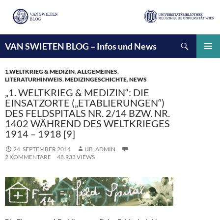
Suchen
VAN SWIETEN BLOG – Infos und News
ZUM
INHALT
PRIMÄ
SPRINGEN
MENÜ
1.WELTKRIEG & MEDIZIN
,
ALLGEMEINES
,
LITERATURHINWEIS
,
MEDIZINGESCHICHTE
,
NEWS
„1. WELTKRIEG & MEDIZIN“: DIE
EINSATZORTE („ETABLIERUNGEN“)
DES FELDSPITALS NR. 2/14 BZW. NR.
1402 WÄHREND DES WELTKRIEGES
1914 – 1918 [9]
24. SEPTEMBER 2014
UB_ADMIN
2 KOMMENTARE
48.933 VIEWS