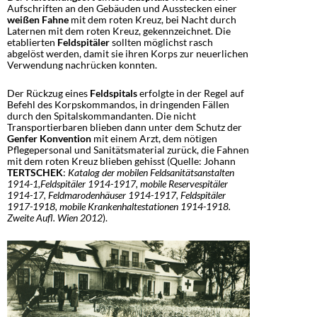
Aufschriften an den Gebäuden und Ausstecken einer
weißen Fahne
mit dem roten Kreuz, bei Nacht durch
Laternen mit dem roten Kreuz, gekennzeichnet. Die
etablierten
Feldspitäler
sollten möglichst rasch
abgelöst werden, damit sie ihren Korps zur neuerlichen
Verwendung nachrücken konnten.
Der Rückzug eines
Feldspitals
erfolgte in der Regel auf
Befehl des Korpskommandos, in dringenden Fällen
durch den Spitalskommandanten. Die nicht
Transportierbaren blieben dann unter dem Schutz der
Genfer Konvention
mit einem Arzt, dem nötigen
Pflegepersonal und Sanitätsmaterial zurück, die Fahnen
mit dem roten Kreuz blieben gehisst (Quelle: Johann
TERTSCHEK
:
Katalog der mobilen Feldsanitätsanstalten
1914-1,Feldspitäler 1914-1917, mobile Reservespitäler
1914-17, Feldmarodenhäuser 1914-1917, Feldspitäler
1917-1918, mobile Krankenhaltestationen 1914-1918.
Zweite Aufl. Wien 2012
).