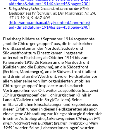
aid=dma&datum=1914&size=45&page=230
]
Kriegschirurgische Demonstrationen an der Klinik
Eiselsberg Teil IV (Schluss) , in: Der Militärarzt, Nr. 24,
17.10.1914, S. 467-409.
[
http://anno.onb.ac.at/cgi-content/anno-plus?
aid=dma&datum=1914&size=45&page=240
]
Eiselsberg bildete seit September 1914 sogenannte
„mobile Chirurgengruppen“ aus, die in zahlreichen
Frontlazaretten an der Nordost, Südost- und
Südwestfront zum Einsatz kamen. Insgesamt
unternahm Eiselsberg ab Oktober 1914 bis zum
Kriegsende 1918 26 Reisen an die Nordostfront
(Galizien und die Bukowina), an die Südostfront
(Serbien, Montenegro), an die Südwestfront (Italien)
und dreimal an die Westfront, wo er Feldspitäler vor
allem aber seine von ihm organisierten „mobilen
Chirurgengruppen“ inspizierte und sie durch
Vortragsreihen vor Ort weiter ausgebildete (u.a. zwei
„Chirurgengruppen“ der I. chirurgischen Klinik in
Lancut/Galizien und in Stryj/Galizien). Seine
militärärztlichen Einschätzungen und Ergebnisse aus
diesen Erfahrungen in diesen Feldlazaretten als auch
eine eigene Abhandlung zur Kriegschirurgie finden sich
in seiner Autobiografie
„Lebenswege eines Chirurgen. Mit
einem Nachwort von Burghart Breitner. Innsbruck u. Wien,
1949.“
wieder. Seine „Lebenserinnerungen“ wurden