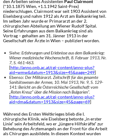
den Arbeiten seines Assistenten
Paul Clairmont
(*10.1.1875 Wien, +1.1.1942 Saint-Prex)
niederschlugen. Clairmont war seit 1903 Assistent von
Eiselsberg und nahm 1912 als Arzt am Balkankrieg teil.
Im selben Jahr wurde er Primararzt an der 2.
chirurgischen Abteilung am Wiener Rudolf Spital.
Seine Erfahrungen aus dem Balkankrieg sind als
Vortrag – gehalten am 31. Jänner 1913 in der
Gesellschaft der Ärzte in Wien – publiziert worden.
Siehe:
Erfahrungen und Erlebnisse aus dem Balkankrieg:
Wiener medizinische Wochenschrift, 8. Februar 1913, Nr.
7, S. 461-463.
[
http://anno.onb.ac.at/cgi-content/anno-plus?
aid=wmw&datum=1913&size=45&page=249
]
Ebenso:
Der Militärarzt. Zeitschrift für das gesamte
Sanitätswesen der Armee, 10. Mai 1913, Nr. 9, S. 129-
141: Bericht an die Österreichische Gesellschaft vom
„Roten Kreuz“ über die Mission nach Bulgarien“.
[
http://anno.onb.ac.at/cgi-content/anno-plus?
aid=dma&datum=1913&size=45&page=69
]
Während des Ersten Weltkrieges blieb die I.
chirurgische Klinik, wie Eiselsberg betonte „in erster
Linie“ sein Arbeitsfeld, wo er „jüngere Hilfskräfte“ zur
Behebung des Ärztemangels an der Front für die Arbeit
als Chirurgen ausbildete. In diesem Kontext wurden