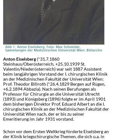
Anton Eiselsberg
(*31.7.1860
Steinhaus/Oberösterreich, +25.10.1939 St.
Valentin/Niederösterreich) war seit 1887 Assistent
beim langjährigen Vorstand der I. chirurgischen Klinik
an der Medizinischen Fakultät der Universität Wien:
Prof. Theodor Billroth (*26.4.1829 Bergen auf Rügen,
+6.2.1894 Abbazia). Nach seinen Berufungen als
Professor für Chirurgie an die Universität Utrecht
(1893) und Königsberg (1896) folgte er im April 1901
dem bisherigen Direktor Prof. Eduard Albert an die I.
chirurgischen Klinik an der Medizinischen Fakultät der
Universität Wien nach, der er bis zu seiner
Emeritierung im Jahr 1931 vorstand.
Schon vor dem Ersten Weltkrieg förderte Eiselsberg an
der Klinik kriegschirurgische Themen, die sich u.a. in