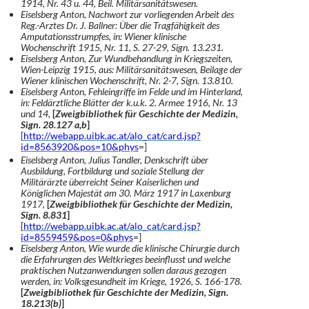
1914, Nr. 43 u. 44, Beil. Militärsanitätswesen.
Eiselsberg Anton, Nachwort zur vorliegenden Arbeit des
Reg.-Arztes Dr. J. Ballner: Über die Tragfähigkeit des
Amputationsstrumpfes, in: Wiener klinische
Wochenschrift 1915, Nr. 11, S. 27-29, Sign. 13.231.
Eiselsberg Anton, Zur Wundbehandlung in Kriegszeiten,
Wien-Leipzig 1915, aus: Militärsanitätswesen, Beilage der
Wiener klinischen Wochenschrift, Nr. 2-7, Sign. 13.810.
Eiselsberg Anton, Fehleingriffe
im Felde und im Hinterland,
in: Feldärztliche Blätter der k.u.k. 2. Armee 1916, Nr. 13
und 14,
[
Zweigbibliothek für Geschichte der Medizin,
Sign. 28.127 a,b
]
[
http://webapp.uibk.ac.at/alo_cat/card.jsp?
id=8563920&pos=10&phys
=]
Eiselsberg Anton, Julius Tandler, Denkschrift über
Ausbildung, Fortbildung und soziale Stellung der
Militärärzte überreicht Seiner Kaiserlichen und
Königlichen Majestät am 30. März 1917 in Laxenburg
1917,
[
Zweigbibliothek für Geschichte der Medizin,
Sign. 8.831
]
[
http://webapp.uibk.ac.at/alo_cat/card.jsp?
id=8559459&pos=0&phys
=]
Eiselsberg Anton, Wie wurde die klinische Chirurgie durch
die Erfahrungen des Weltkrieges beeinflusst und welche
praktischen Nutzanwendungen sollen daraus gezogen
werden, in: Volksgesundheit im Kriege, 1926, S. 166-178.
[
Zweigbibliothek für Geschichte der Medizin
, Sign.
18.213(b)
]