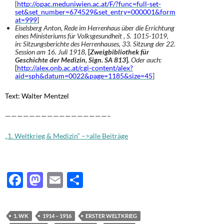
[
http://opac.meduniwien.ac.at/F/?func=full-set-
set&set_number=674529&set_entry=000001&form
at=999
]
Eiselsberg Anton, Rede im Herrenhaus über die Errichtung
eines Ministeriums für Volksgesundheit , S. 1015-1019,
in: Sitzungsberichte des Herrenhauses, 33. Sitzung der 22.
Session am 16. Juli 1918,
[
Zweigbibliothek für
Geschichte der Medizin
, Sign. SA 813
].
Oder auch:
[
http://alex.onb.ac.at/cgi-content/alex?
aid=sph&datum=0022&page=1185&size=45
]
Text: Walter Mentzel
—————————————————–
„1. Weltkrieg & Medizin“ –>alle Beiträge
F
M
E
T
ac
as
m
ei
e
to
ail
le
1. WK
1914 – 1916
ERSTER WELTKRIEG