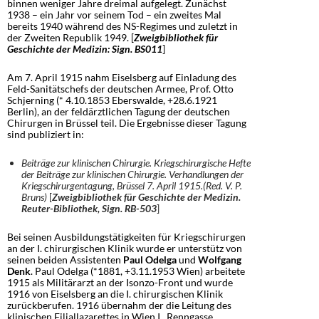
binnen weniger Jahre dreimal aufgelegt. Zunächst
1938 – ein Jahr vor seinem Tod – ein zweites Mal
bereits 1940 während des NS-Regimes und zuletzt in
der Zweiten Republik 1949. [
Zweigbibliothek für
Geschichte der Medizin: Sign. BS011
]
Am 7. April 1915 nahm Eiselsberg auf Einladung des
Feld-Sanitätschefs der deutschen Armee, Prof. Otto
Schjerning (* 4.10.1853 Eberswalde, +28.6.1921
Berlin), an der feldärztlichen Tagung der deutschen
Chirurgen in Brüssel teil. Die Ergebnisse dieser Tagung
sind publiziert in:
Beiträge zur klinischen Chirurgie. Kriegschirurgische Hefte
der Beiträge zur klinischen Chirurgie. Verhandlungen der
Kriegschirurgentagung, Brüssel 7. April 1915.(Red. V. P.
Bruns)
[
Zweigbibliothek für Geschichte der Medizin.
Reuter-Bibliothek, Sign. RB-503
]
Bei seinen Ausbildungstätigkeiten für Kriegschirurgen
an der I. chirurgischen Klinik wurde er unterstütz von
seinen beiden Assistenten
Paul Odelga
und
Wolfgang
Denk
. Paul Odelga (*1881, +3.11.1953 Wien) arbeitete
1915 als Militärarzt an der Isonzo-Front und wurde
1916 von Eiselsberg an die I. chirurgischen Klinik
zurückberufen. 1916 übernahm der die Leitung des
klinischen Filiallazarettes in Wien I., Renngasse.