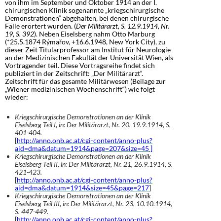
von ihm im September und Oktober 1914 an der I.
chirurgischen Klinik sogenannte „kriegschirurgische
Demonstrationen“ abgehalten, bei denen chirurgische
Fälle erörtert wurden. (
Der Militärarzt, S. 12.9.1914, Nr.
19, S. 392
). Neben Eiselsberg nahm Otto Marburg
(*25.5.1874
Rýmařov
, +16.6.1948, New York City), zu
dieser Zeit Titularprofessor am Institut für Neurologie
an der Medizinischen Fakultät der Universität Wien, als
Vortragender teil. Diese Vortragsreihe findet sich
publiziert in der Zeitschrift: „Der Militärarzt“.
Zeitschrift für das gesamte Militärwesen (Beilage zur
„Wiener medizinischen Wochenschrift“) wie folgt
wieder:
Kriegschirurgische Demonstrationen an der Klinik
Eiselsberg Teil I, in: Der Militärarzt, Nr. 20, 19.9.1914, S.
401-404.
[
http://anno.onb.ac.at/cgi-content/anno-plus?
aid=dma&datum=1914&page=207&size=45
]
Kriegschirurgische Demonstrationen an der Klinik
Eiselsberg Teil II, in: Der Militärarzt, Nr. 21, 26.9.1914, S.
421-423.
[
http://anno.onb.ac.at/cgi-content/anno-plus?
aid=dma&datum=1914&size=45&page=217
]
Kriegschirurgische Demonstrationen an der Klinik
Eiselsberg Teil III, in: Der Militärarzt, Nr. 23, 10.10.1914,
S. 447-449.
[
http://anno.onb.ac.at/cgi-content/anno-plus?