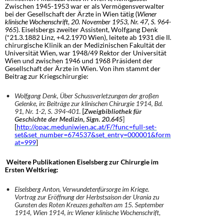
Zwischen 1945-1953 war er als Vermögensverwalter
bei der Gesellschaft der Ärzte in Wien tätig (
Wiener
klinische Wochenschrift, 20. November 1953, Nr. 47, S. 964-
965
). Eiselsbergs zweiter Assistent, Wolfgang Denk
(*21.3.1882 Linz, +4.2.1970 Wien), leitete ab 1931 die II.
chirurgische Klinik an der Medizinischen Fakultät der
Universität Wien, war 1948/49 Rektor der Universität
Wien und zwischen 1946 und 1968 Präsident der
Gesellschaft der Ärzte in Wien. Von ihm stammt der
Beitrag zur Kriegschirurgie:
Wolfgang Denk, Über Schussverletzungen der großen
Gelenke, in: Beiträge zur klinischen Chirurgie 1914, Bd.
91, Nr. 1-2, S. 394-401.
[
Zweigbibliothek für
Geschichte der Medizin, Sign. 20.645
]
[
http://opac.meduniwien.ac.at/F/?func=full-set-
set&set_number=674537&set_entry=000001&form
at=999
]
Weitere Publikationen Eiselsberg zur Chirurgie im
Ersten Weltkrieg:
Eiselsberg Anton, Verwundetenfürsorge im Kriege.
Vortrag zur Eröffnung der Herbstsaison der Urania zu
Gunsten des Roten Kreuzes gehalten am 15. September
1914, Wien 1914, in: Wiener klinische Wochenschrift,