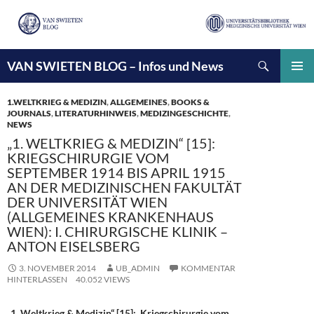
Suchen
VAN SWIETEN BLOG – Infos und News
ZUM
INHALT
PRIMÄ
SPRINGEN
MENÜ
1.WELTKRIEG & MEDIZIN
,
ALLGEMEINES
,
BOOKS &
JOURNALS
,
LITERATURHINWEIS
,
MEDIZINGESCHICHTE
,
NEWS
„1. WELTKRIEG & MEDIZIN“ [15]:
KRIEGSCHIRURGIE VOM
SEPTEMBER 1914 BIS APRIL 1915
AN DER MEDIZINISCHEN FAKULTÄT
DER UNIVERSITÄT WIEN
(ALLGEMEINES KRANKENHAUS
WIEN): I. CHIRURGISCHE KLINIK –
ANTON EISELSBERG
3. NOVEMBER 2014
UB_ADMIN
KOMMENTAR
HINTERLASSEN
40.052 VIEWS
„1. Weltkrieg & Medizin“
[15]
: Kriegschirurgie vom