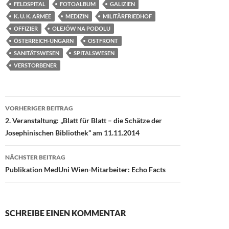
b
d
n
FELDSPITAL
FOTOALBUM
GALIZIEN
o
o
K. U. K. ARMEE
MEDIZIN
MILITÄRFRIEDHOF
OFFIZIER
OLEJÓW NA PODOLU
o
n
ÖSTERREICH-UNGARN
OSTFRONT
k
SANITÄTSWESEN
SPITALSWESEN
VERSTORBENER
Beitragsnavigation
VORHERIGER BEITRAG
2. Veranstaltung: „Blatt für Blatt – die Schätze der
Josephinischen Bibliothek“ am 11.11.2014
NÄCHSTER BEITRAG
Publikation MedUni Wien-Mitarbeiter: Echo Facts
SCHREIBE EINEN KOMMENTAR