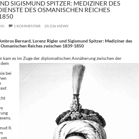
ND SIGISMUND SPITZER: MEDIZINER DES
DIENSTE DES OSMANISCHEN REICHES
1850
IN
1 KOMMENTAR
20.236 VIEWS
Ambros Bernard, Lorenz Rigler und Sigismund Spitzer: Mediziner des
s Osmanischen Reiches zwischen 1839-1850
en kam es im Zuge der diplomatischen
Annäherung zwischen der
 dem
ie bei
chen
n
text
cht
um
rung
esens.
ud II.
um
, um