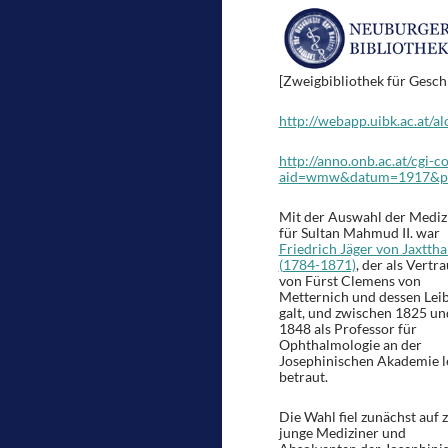
[Zweigbibliothek für Gesch
http://webapp.uibk.ac.at/
http://anno.onb.ac.at/cgi-c
aid=wmw&datum=1917&
Mit der Auswahl der Mediz
für Sultan Mahmud II. war
Friedrich Jäger von Jaxttha
(1784-1871)
, der als Vertr
von Fürst Clemens von
Metternich und dessen Leib
galt, und zwischen 1825 un
1848 als Professor für
Ophthalmologie an der
Josephinischen Akademie l
betraut.
Die Wahl fiel zunächst auf 
junge Mediziner und