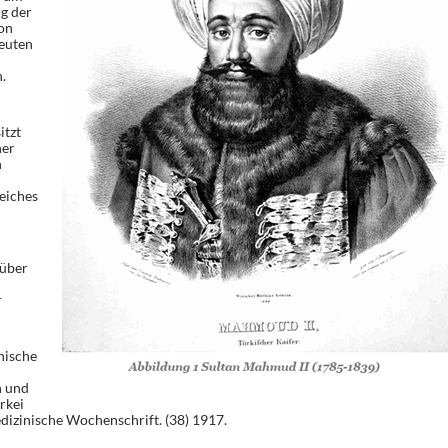
g der
on
euten
.
itzt
ner
n
m
eiches
rüber
r
hische
n und
rkei
dizinische Wochenschrift. (38) 1917.