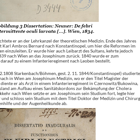
chtete er an der Lehrkanzel der theoretischen Medizin. Ende des Jahres
t Karl Ambros Bernard nach Konstantinopel, um hier die Reformen im
 einzuleiten. Er wurde hier auch Leibarzt des Sultans, kehrte jedoch
1839 nach Wien an das Josephinum zurück. 1840 wurde er zum
 darauf zu einem Infanterieregiment nach Leoben bestellt.
.1808 Starkenbach/Böhmen, gest. 2. 11. 1844/Konstantinopel) studierte
nach in Wien am Josephinum Medizin, wo er den Titel Magister der
 diente er als Arzt in einem Infanterieregiment in Czernowitz/Bukowina,
ssland am Aufbau eines Sanitätskordons zur Bekämpfung der Cholera
kkehr nach Wien setzte er am Josephinum sein Studium fort, legte hier
r und schloss sein Studium mit dem Titel Doktor der Medizin und Chirurg
nhilfe und der Augenheilkunde ab.