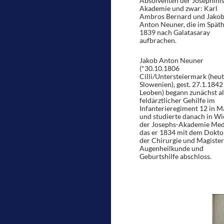
Absolventen der Josephini
Akademie und zwar: Karl
Ambros Bernard und Jako
Anton Neuner, die im Späth
1839 nach Galatasaray
aufbrachen.
Jakob Anton Neuner
(*30.10.1806
Cilli/Untersteiermark (heu
Slowenien), gest. 27.1.1842
Leoben) begann zunächst al
feldärztlicher Gehilfe im
Infanterieregiment 12 in M
und studierte danach in Wi
der Josephs-Akademie Medi
das er 1834 mit dem Dokto
der Chirurgie und Magister
Augenheilkunde und
Geburtshilfe abschloss.