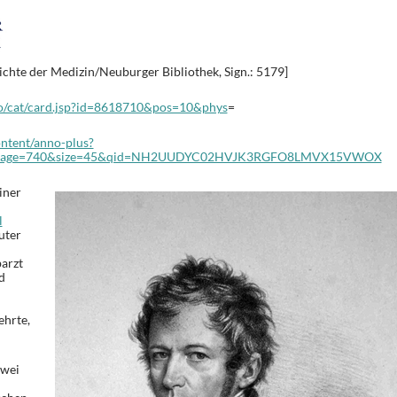
ichte der Medizin/Neuburger Bibliothek, Sign.: 5179]
alo/cat/card.jsp?id=8618710&pos=10&phys
=
ontent/anno-plus?
page=740&size=45&qid=NH2UUDYC02HVJK3RGFO8LMVX15VWOX
iner
l
auter
arzt
d
ehrte,
zwei