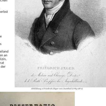
schen
b
erbst
te
s
ailand
en an
zin,
rat
 der