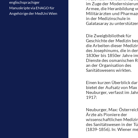
englischsprachiger
im Zuge der Modernisierun
Manuskripte via ENAGO für
Armee, die Heranbildung v
Militärärzten und Pharmaz
Angehörige der MedUni Wien
in der Medizinschule in
Galatasaray zu unterstützen
Die Zweigbibliothek für
Geschichte der Medizin bes
die Arbeiten dieser Medizi
des Josephinums, die in de
1830er bis 1850er Jahre i
Dienste des osmanischen R
an der Organisation des
Sanitätswesens wirkten.
Einen kurzen Überblick da
bietet der Aufsatz von Max
Neuburger, verfasst im Jah
1917:
Neuburger, Max: Österreic
Ärzte als Pioniere der
wissenschaftlichen Medizi
des Sanitätswesen in der Tü
(1839-1856). In: Wiener me