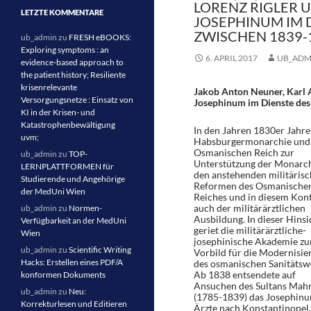
LORENZ RIGLER U
LETZTE KOMMENTARE
JOSEPHINUM IM 
ZWISCHEN 1839-
ub_admin
zu
FRESH eBOOKS:
Exploring symptoms : an
6. APRIL 2017
UB_ADM
evidence-based approach to
the patient history; Resiliente
krisenrelevante
Jakob Anton Neuner, Karl 
Versorgungsnetze : Einsatz von
Josephinum im Dienste de
KI in der Krisen- und
Katastrophenbewältigung
In den Jahren 1830er Jahr
uvm;
Habsburgermonarchie und
Osmanischen Reich zur
ub_admin
zu
TOP-
Unterstützung der Monarch
LERNPLATTFORMEN für
den anstehenden militäris
Studierende und Angehörige
Reformen des Osmanische
der MedUni Wien
Reiches und in diesem Kon
auch der militärärztlichen
ub_admin
zu
Normen-
Ausbildung. In dieser Hinsi
Verfügbarkeit an der MedUni
geriet die militärärztliche-
Wien
josephinische Akademie z
ub_admin
zu
Scientific Writing
Vorbild für die Modernisie
Hacks: Erstellen eines PDF/A
des osmanischen Sanitätsw
Ab 1838 entsendete auf
konformen Dokuments
Ansuchen des Sultans Mahm
ub_admin
zu
Neu:
(1785-1839) das Josephin
Korrekturlesen und Editieren
Ärzte nach Konstantinopel