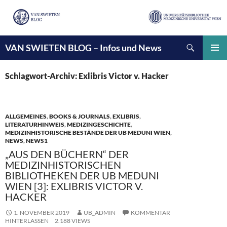
Suchen
VAN SWIETEN BLOG – Infos und News
ZUM
INHALT
PRIMÄ
SPRINGEN
MENÜ
Schlagwort-Archiv: Exlibris Victor v. Hacker
ALLGEMEINES
,
BOOKS & JOURNALS
,
EXLIBRIS
,
LITERATURHINWEIS
,
MEDIZINGESCHICHTE
,
MEDIZINHISTORISCHE BESTÄNDE DER UB MEDUNI WIEN
,
NEWS
,
NEWS1
„AUS DEN BÜCHERN“ DER
MEDIZINHISTORISCHEN
BIBLIOTHEKEN DER UB MEDUNI
WIEN [3]: EXLIBRIS VICTOR V.
HACKER
1. NOVEMBER 2019
UB_ADMIN
KOMMENTAR
HINTERLASSEN
2.188 VIEWS