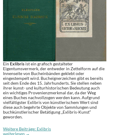
Ein
Exlibris
ist ein grafisch gestalteter
Eigentumsvermerk, der entweder in Zettelform auf die
Innenseite von Bucheinbänden geklebt oder
eingestempelt wird. Bucheignerzeichen gibt es bereits
seit dem Ende des 15. Jahrhunderts. Sie stellen neben
ihrer kunst- und kulturhistorischen Bedeutung auch
ein wichtiges Provenienzmerkmal dar, da der Weg
eines Buches nachvollzogen werden kann. Aufgrund
vielfältigster Exlibris von künstlerischem Wert sind
diese auch begehrte Objekte von Sammlungen und
buchkünstlerischer Betätigung „Exlibris-Kunst“
geworden.
Weitere Beiträge: Exlibris
„Aus den Büchern“ der medizinhistorischen Bibliotheken der Ub MedUni 
weiterlesen
→