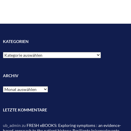
KATEGORIEN
Kategorien
ARCHIV
Archiv
LETZTE KOMMENTARE
ub_admin
zu
FRESH eBOOKS: Exploring symptoms : an evidence-
based approach to the patient history; Resiliente krisenrelevante