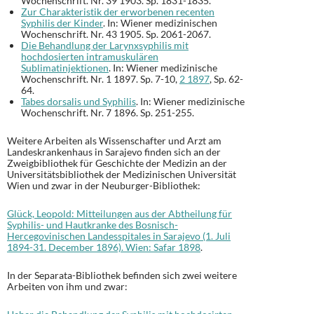
Wochenschrift. Nr. 39 1903. Sp. 1831-1835.
Zur Charakteristik der erworbenen recenten
Syphilis der Kinder
. In: Wiener medizinischen
Wochenschrift. Nr. 43 1905. Sp. 2061-2067.
Die Behandlung der Larynxsyphilis mit
hochdosierten intramuskulären
Sublimatinjektionen
. In: Wiener medizinische
Wochenschrift. Nr. 1 1897. Sp. 7-10,
2 1897
, Sp. 62-
64.
Tabes dorsalis und Syphilis
. In: Wiener medizinische
Wochenschrift. Nr. 7 1896. Sp. 251-255.
Weitere Arbeiten als Wissenschafter und Arzt am
Landeskrankenhaus in Sarajevo finden sich an der
Zweigbibliothek für Geschichte der Medizin an der
Universitätsbibliothek der Medizinischen Universität
Wien und zwar in der Neuburger-Bibliothek:
Glück, Leopold: Mitteilungen aus der Abtheilung für
Syphilis- und Hautkranke des Bosnisch-
Hercegovinischen Landesspitales in Sarajevo (1. Juli
1894-31. December 1896). Wien: Safar 1898
.
In der Separata-Bibliothek befinden sich zwei weitere
Arbeiten von ihm und zwar: