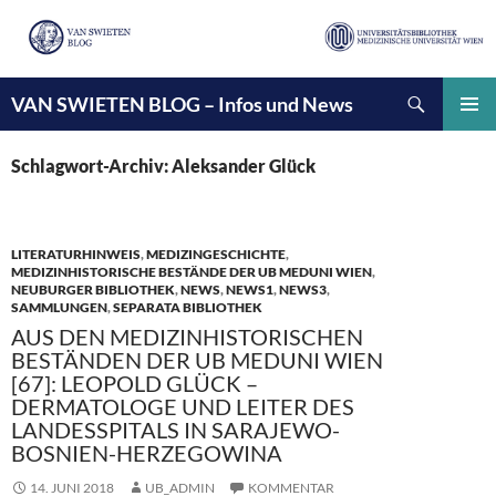
Suchen
VAN SWIETEN BLOG – Infos und News
ZUM
INHALT
PRIMÄ
SPRINGEN
MENÜ
Schlagwort-Archiv: Aleksander Glück
LITERATURHINWEIS
,
MEDIZINGESCHICHTE
,
MEDIZINHISTORISCHE BESTÄNDE DER UB MEDUNI WIEN
,
NEUBURGER BIBLIOTHEK
,
NEWS
,
NEWS1
,
NEWS3
,
SAMMLUNGEN
,
SEPARATA BIBLIOTHEK
AUS DEN MEDIZINHISTORISCHEN
BESTÄNDEN DER UB MEDUNI WIEN
[67]: LEOPOLD GLÜCK –
DERMATOLOGE UND LEITER DES
LANDESSPITALS IN SARAJEWO-
BOSNIEN-HERZEGOWINA
14. JUNI 2018
UB_ADMIN
KOMMENTAR