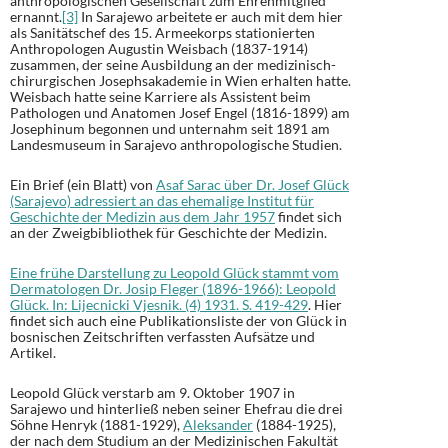
anthropologischen Gesellschaft zum Ehrenmitglied
ernannt.
[3]
In Sarajewo arbeitete er auch mit dem hier
als Sanitätschef des 15. Armeekorps stationierten
Anthropologen Augustin Weisbach (1837-1914)
zusammen, der seine Ausbildung an der medizinisch-
chirurgischen Josephsakademie in Wien erhalten hatte.
Weisbach hatte seine Karriere als Assistent beim
Pathologen und Anatomen Josef Engel (1816-1899) am
Josephinum begonnen und unternahm seit 1891 am
Landesmuseum in Sarajevo anthropologische Studien.
Ein Brief (ein Blatt) von
Asaf Sarac über Dr. Josef Glück
(Sarajevo) adressiert an das ehemalige Institut für
Geschichte der Medizin aus dem Jahr 1957
findet sich
an der Zweigbibliothek für Geschichte der Medizin.
Eine frühe Darstellung zu Leopold Glück stammt vom
Dermatologen Dr. Josip Fleger (1896-1966): Leopold
Glück. In: Lijecnicki Vjesnik. (4) 1931. S. 419-429
. Hier
findet sich auch eine Publikationsliste der von Glück in
bosnischen Zeitschriften verfassten Aufsätze und
Artikel.
Leopold Glück verstarb am 9. Oktober 1907 in
Sarajewo und hinterließ neben seiner Ehefrau die drei
Söhne Henryk (1881-1929),
Aleksander
(1884-1925),
der nach dem Studium an der Medizinischen Fakultät