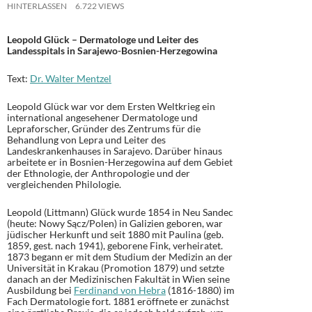
HINTERLASSEN
6.722 VIEWS
Leopold Glück – Dermatologe und Leiter des
Landesspitals in Sarajewo-Bosnien-Herzegowina
Text:
Dr. Walter Mentzel
Leopold Glück war vor dem Ersten Weltkrieg ein
international angesehener Dermatologe und
Lepraforscher, Gründer des Zentrums für die
Behandlung von Lepra und Leiter des
Landeskrankenhauses in Sarajevo. Darüber hinaus
arbeitete er in Bosnien-Herzegowina auf dem Gebiet
der Ethnologie, der Anthropologie und der
vergleichenden Philologie.
Leopold (Littmann) Glück wurde 1854 in Neu Sandec
(heute: Nowy Sącz/Polen) in Galizien geboren, war
jüdischer Herkunft und seit 1880 mit Paulina (geb.
1859, gest. nach 1941), geborene Fink, verheiratet.
1873 begann er mit dem Studium der Medizin an der
Universität in Krakau (Promotion 1879) und setzte
danach an der Medizinischen Fakultät in Wien seine
Ausbildung bei
Ferdinand von Hebra
(1816-1880) im
Fach Dermatologie fort. 1881 eröffnete er zunächst