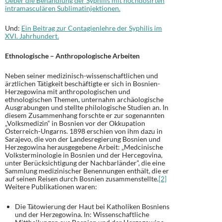
Ueber die Behandlung der Syphilis mit hochdosirten
intramasculären Sublimatinjektionen.
Und:
Ein Beitrag zur Contagienlehre der Syphilis im
XVI. Jahrhundert.
Ethnologische – Anthropologische Arbeiten
Neben seiner medizinisch-wissenschaftlichen und
ärztlichen Tätigkeit beschäftigte er sich in Bosnien-
Herzegowina mit anthropologischen und
ethnologischen Themen, unternahm archäologische
Ausgrabungen und stellte philologische Studien an. In
diesem Zusammenhang forschte er zur sogenannten
„Volksmedizin“ in Bosnien vor der Okkupation
Österreich-Ungarns. 1898 erschien von ihm dazu in
Sarajevo, die von der Landesregierung Bosnien und
Herzegowina herausgegebene Arbeit: „Medcinische
Volksterminologie in Bosnien und der Hercegovina,
unter Berücksichtigung der Nachbarländer“, die eine
Sammlung medizinischer Benennungen enthält, die er
auf seinen Reisen durch Bosnien zusammenstellte.
[2]
Weitere Publikationen waren:
Die Tätowierung der Haut bei Katholiken Bosniens
und der Herzegowina. In: Wissenschaftliche