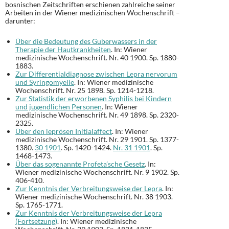
bosnischen Zeitschriften erschienen zahlreiche seiner
Arbeiten in der Wiener medizinischen Wochenschrift –
darunter:
Über die Bedeutung des Guberwassers in der
Therapie der Hautkrankheiten
. In: Wiener
medizinische Wochenschrift. Nr. 40 1900. Sp. 1880-
1883.
Zur Differentialdiagnose zwischen Lepra nervorum
und Syringomyelie
. In: Wiener medizinische
Wochenschrift. Nr. 25 1898. Sp. 1214-1218.
Zur Statistik der erworbenen Syphilis bei Kindern
und jugendlichen Personen
. In: Wiener
medizinische Wochenschrift. Nr. 49 1898. Sp. 2320-
2325.
Über den leprösen Initialaffect
. In: Wiener
medizinische Wochenschrift. Nr. 29 1901. Sp. 1377-
1380.
30 1901
. Sp. 1420-1424.
Nr. 31 1901
. Sp.
1468-1473.
Über das sogenannte Profeta’sche Gesetz
. In:
Wiener medizinische Wochenschrift. Nr. 9 1902. Sp.
406-410.
Zur Kenntnis der Verbreitungsweise der Lepra
. In:
Wiener medizinische Wochenschrift. Nr. 38 1903.
Sp. 1765-1771.
Zur Kenntnis der Verbreitungsweise der Lepra
(Fortsetzung)
. In: Wiener medizinische