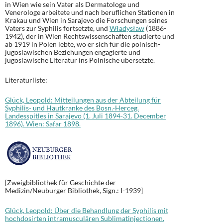
in Wien wie sein Vater als Dermatologe und
Venerologe arbeitete und nach beruflichen Stationen in
Krakau und Wien in Sarajevo die Forschungen seines
Vaters zur Syphilis fortsetzte, und
Władysław
(1886-
1942), der in Wien Rechtswissenschaften studierte und
ab 1919 in Polen lebte, wo er sich für die polnisch-
jugoslawischen Beziehungen engagierte und
jugoslawische Literatur ins Polnische übersetzte.
Literaturliste:
Glück, Leopold: Mitteilungen aus der Abteilung für
Syphilis- und Hautkranke des Bosn.-Herceg.
Landesspitles in Sarajevo (1. Juli 1894-31. December
1896). Wien: Safar 1898.
[Zweigbibliothek für Geschichte der
Medizin/Neuburger Bibliothek, Sign.: I-1939]
Glück, Leopold: Über die Behandlung der Syphilis mit
hochdosirten intramusculären Sublimatinjectionen.