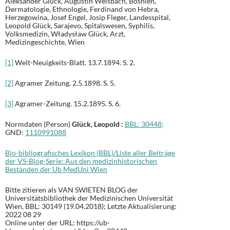
Aleksander Glück, Augustin Weisbach, Bosnien,
Dermatologie, Ethnologie, Ferdinand von Hebra,
Herzegowina, Josef Engel, Josip Fleger, Landesspital,
Leopold Glück, Sarajevo, Spitalswesen, Syphilis,
Volksmedizin, Władysław Glück, Arzt,
Medizingeschichte, Wien
[1]
Welt-Neuigkeits-Blatt. 13.7.1894. S. 2.
[2]
Agramer Zeitung. 2.5.1898. S. 5.
[3]
Agramer-Zeitung. 15.2.1895. S. 6.
Normdaten (Person)
Glück, Leopold
:
BBL: 30448;
GND:
1110991088
Bio-bibliografisches Lexikon (BBL)/Liste aller Beiträge
der VS-Blog-Serie: Aus den medizinhistorischen
Beständen der Ub MedUni Wien
Bitte zitieren als VAN SWIETEN BLOG der
Universitätsbibliothek der Medizinischen Universität
Wien, BBL: 30149 (19.04.2018); Letzte Aktualisierung:
2022 08 29
Online unter der URL: https://ub-