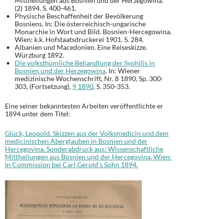
Mittheilungen aus Bosnien und der Herzegowina.
(2) 1894. S. 400-461.
Physische Beschaffenheit der Bevölkerung
Bosniens. In: Die österreichisch-ungarische
Monarchie in Wort und Bild. Bosnien-Hercegowina.
Wien: k.k. Hofstaatsdruckerei 1901. S. 284.
Albanien und Macedonien. Eine Reiseskizze.
Würzburg 1892.
Die volksthümliche Behandlung der Syphilis in
Bosnien und der Herzegowina
. In: Wiener
medizinische Wochenschrift, Nr. 8 1890, Sp. 300-
303, (Fortsetzung),
9 1890
, S. 350-353.
Eine seiner bekanntesten Arbeiten veröffentlichte er
1894 unter dem Titel:
Glück, Leopold. Skizzen aus der Volksmedicin und dem
medicinischen Aberglauben in Bosnien und der
Hercegovina. Sonderabdruck aus: Wissenschaftliche
Mittheilungen aus Bosnien und der Hercegovina. Wien:
In Commission bei Carl Gerold’s Sohn 1894.