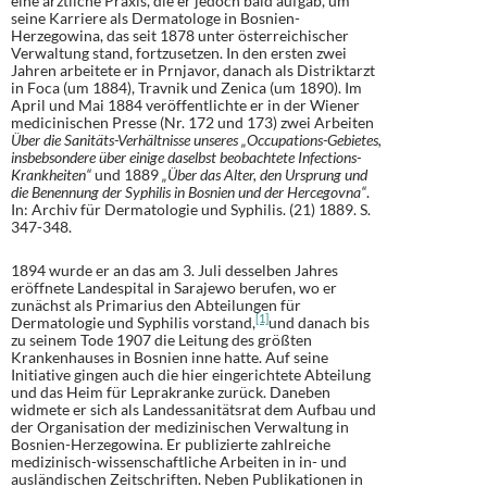
eine ärztliche Praxis, die er jedoch bald aufgab, um
seine Karriere als Dermatologe in Bosnien-
Herzegowina, das seit 1878 unter österreichischer
Verwaltung stand, fortzusetzen. In den ersten zwei
Jahren arbeitete er in Prnjavor, danach als Distriktarzt
in Foca (um 1884), Travnik und Zenica (um 1890). Im
April und Mai 1884 veröffentlichte er in der Wiener
medicinischen Presse (Nr. 172 und 173) zwei Arbeiten
Über die Sanitäts-Verhältnisse unseres „Occupations-Gebietes,
insbebsondere über einige daselbst beobachtete Infections-
Krankheiten“
und 1889
„Über das Alter, den Ursprung und
die Benennung der Syphilis in Bosnien und der Hercegovna“
.
In: Archiv für Dermatologie und Syphilis. (21) 1889. S.
347-348.
1894 wurde er an das am 3. Juli desselben Jahres
eröffnete Landespital in Sarajewo berufen, wo er
zunächst als Primarius den Abteilungen für
[1]
Dermatologie und Syphilis vorstand,
und danach bis
zu seinem Tode 1907 die Leitung des größten
Krankenhauses in Bosnien inne hatte. Auf seine
Initiative gingen auch die hier eingerichtete Abteilung
und das Heim für Leprakranke zurück. Daneben
widmete er sich als Landessanitätsrat dem Aufbau und
der Organisation der medizinischen Verwaltung in
Bosnien-Herzegowina. Er publizierte zahlreiche
medizinisch-wissenschaftliche Arbeiten in in- und
ausländischen Zeitschriften. Neben Publikationen in