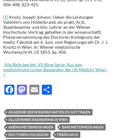
406-408, 423-425.
[1]
Knolz, Joseph Johann: Ueber die Leistungen
Valentin’s von Hildenbrand, als prakt. Arzt,
Staatsbeamter und klin. Lehrer an der Wiener
Hochschule. Vortrag, gehalten in der wissenschaftl.
Plenarversammlung des Doctoren-Kollegiums der
mediz. Fakultät am 6. Juni, vom Regierungsrath Dr. J. J.
Knoltz in Wien. In: Wiener medizinische
Wochenschrift. (3) 1853. Sp. 406.
Alle Beiträge der VS-Blog-Serie: Aus den
medizinhistorischen Beständen der Ub MedUni Wien–
>
F
M
E
T
ac
as
m
ei
e
to
ail
le
AKADEMIE DER WISSENSCHAFTEN ZU GÖTTINGEN
b
d
n
ALLGEMEINES KRANKENHAUS WIEN
o
o
ANEMOMETERMESSUNGEN
BAROMETERMESSUNGEN
DOCTOREN-COLLEGIUM
FINDELHAUS
o
n