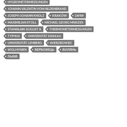
HYGROMETERMESSUNGEN
k
JOHANN VALENTIN VON HILDENBRAND
JOSEPH JOHANN KNOLZ
KRAKÓW
LWIW
MAXIMILIAN STOLL
MICHAEL GEORG MNISZEK
STANISŁAW AUGUST II.
THERMOMETERMESSUNGEN
TYPHUS
UNIVERSITÄT KRAKAU
UNIVERSITÄT LEMBERG
WIERZBOWIEC
WOLHYNIEN
ВЕРБОВЕЦЬ
ВОЛИ́НЬ
ЛЬВІВ