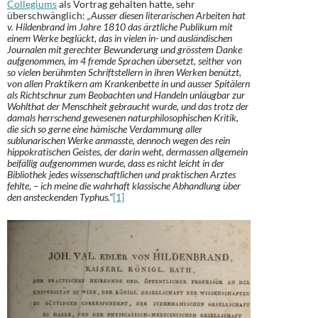
Collegiums
als Vortrag gehalten hatte, sehr
überschwänglich:
„Ausser diesen literarischen Arbeiten hat
v. Hildenbrand im Jahre 1810 das ärztliche Publikum mit
einem Werke beglückt, das in vielen in- und ausländischen
Journalen mit gerechter Bewunderung und grösstem Danke
aufgenommen, im 4 fremde Sprachen übersetzt, seither von
so vielen berühmten Schriftstellern in ihren Werken benützt,
von allen Praktikern am Krankenbette in und ausser Spitälern
als Richtschnur zum Beobachten und Handeln unläugbar zur
Wohlthat der Menschheit gebraucht wurde, und das trotz der
damals herrschend gewesenen naturphilosophischen Kritik,
die sich so gerne eine hämische Verdammung aller
sublunarischen Werke anmasste, dennoch wegen des rein
hippokratischen Geistes, der darin weht, dermassen allgemein
beifällig aufgenommen wurde, dass es nicht leicht in der
Bibliothek jedes wissenschaftlichen und praktischen Arztes
fehlte, – ich meine die wahrhaft klassische Abhandlung über
den ansteckenden Typhus.“
[1]