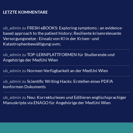
LETZTE KOMMENTARE
ub_admin
zu
FRESH eBOOKS: Exploring symptoms : an evidence-
based approach to the patient history; Resiliente krisenrelevante
Versorgungsnetze : Einsatz von KI in der Krisen- und
Katastrophenbewältigung uvm;
ub_admin
zu
TOP-LERNPLATTFORMEN für Studierende und
Angehörige der MedUni Wien
ub_admin
zu
Normen-Verfügbarkeit an der MedUni Wien
ub_admin
zu
Scientific Writing Hacks: Erstellen eines PDF/A
konformen Dokuments
ub_admin
zu
Neu: Korrekturlesen und Editieren englischsprachiger
Manuskripte via ENAGO für Angehörige der MedUni Wien