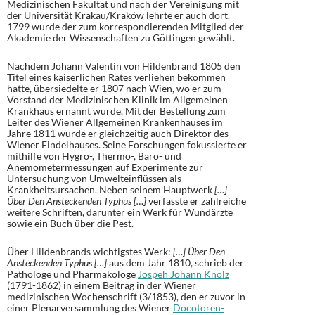
Medizinischen Fakultät und nach der Vereinigung mit
der Universität Krakau/Kraków lehrte er auch dort.
1799 wurde der zum korrespondierenden Mitglied der
Akademie der Wissenschaften zu Göttingen gewählt.
Nachdem Johann Valentin von Hildenbrand 1805 den
Titel eines kaiserlichen Rates verliehen bekommen
hatte, übersiedelte er 1807 nach Wien, wo er zum
Vorstand der Medizinischen Klinik im Allgemeinen
Krankhaus ernannt wurde. Mit der Bestellung zum
Leiter des Wiener Allgemeinen Krankenhauses im
Jahre 1811 wurde er gleichzeitig auch Direktor des
Wiener Findelhauses. Seine Forschungen fokussierte er
mithilfe von Hygro-, Thermo-, Baro- und
Anemometermessungen auf Experimente zur
Untersuchung von Umwelteinflüssen als
Krankheitsursachen. Neben seinem Hauptwerk
[…]
Über Den Ansteckenden Typhus […]
verfasste er zahlreiche
weitere Schriften, darunter ein Werk für Wundärzte
sowie ein Buch über die Pest.
Über Hildenbrands wichtigstes Werk:
[…] Über Den
Ansteckenden Typhus […]
aus dem Jahr 1810, schrieb der
Pathologe und Pharmakologe
Jospeh Johann Knolz
(1791-1862) in einem Beitrag in der Wiener
medizinischen Wochenschrift (3/1853), den er zuvor in
einer Plenarversammlung des Wiener
Docotoren-