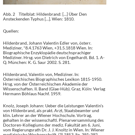
Abb. 2 Titelblat: Hildenbrand: […] Über Den
Ansteckenden Typhus […]. Wien: 1810.
Quellen:
Hildenbrand, Johann Valentin Edler von, österr.
Mediziner, *8.4.1763 Wien, +31.5.1818 Wien. In:
Biographische Enzyklopädie deutschsprachiger
Mediziner. Hrsg. von Dietrich von Engelhardt. Bd. 1. A-
Q. München: K. G. Saur 2002. S. 281.
Hildenbrand, Valentin von, Mediziner. In:
Österreichisches Biographisches Lexikon 1815-1950.
Hrsg. von der Österreichischen Akademie der
Wissenschaften. II. Band (Glae-Hüb). Graz, Köln: Verlag
Hermann Böhlaus Nachf. 1959.
Knolz, Joseph Johann: Ueber die Leistungen Valentin’s
von Hildenbrand, als prakt. Arzt, Staatsbeamter und
klin. Lehrer an der Wiener Hochschule. Vortrag,
gehalten in der wissenschaftl. Plenarversammlung des
Doctoren-Kollegiums der mediz. Fakultät am 6. Juni,
vom Regierungsrath Dr. J. J. Knoltz in Wien. In: Wiener
medizinische Wochenschrift. (3) 1853. Sp. 391-392,