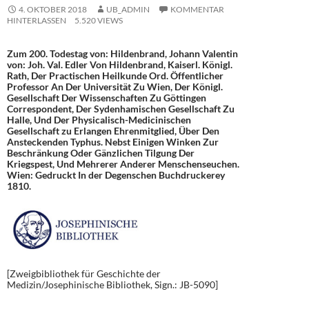
4. OKTOBER 2018
UB_ADMIN
KOMMENTAR
HINTERLASSEN
5.520 VIEWS
Zum 200. Todestag von: Hildenbrand, Johann Valentin
von: Joh. Val. Edler Von Hildenbrand, Kaiserl. Königl.
Rath, Der Practischen Heilkunde Ord. Öffentlicher
Professor An Der Universität Zu Wien, Der Königl.
Gesellschaft Der Wissenschaften Zu Göttingen
Correspondent, Der Sydenhamischen Gesellschaft Zu
Halle, Und Der Physicalisch-Medicinischen
Gesellschaft zu Erlangen Ehrenmitglied, Über Den
Ansteckenden Typhus. Nebst Einigen Winken Zur
Beschränkung Oder Gänzlichen Tilgung Der
Kriegspest, Und Mehrerer Anderer Menschenseuchen.
Wien: Gedruckt In der Degenschen Buchdruckerey
1810.
[Zweigbibliothek für Geschichte der
Medizin/Josephinische Bibliothek, Sign.: JB-5090]