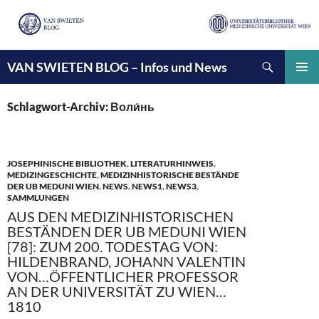
Suchen
VAN SWIETEN BLOG – Infos und News
ZUM
INHALT
PRIMÄ
SPRINGEN
MENÜ
Schlagwort-Archiv: Воли́нь
JOSEPHINISCHE BIBLIOTHEK
,
LITERATURHINWEIS
,
MEDIZINGESCHICHTE
,
MEDIZINHISTORISCHE BESTÄNDE
DER UB MEDUNI WIEN
,
NEWS
,
NEWS1
,
NEWS3
,
SAMMLUNGEN
AUS DEN MEDIZINHISTORISCHEN
BESTÄNDEN DER UB MEDUNI WIEN
[78]: ZUM 200. TODESTAG VON:
HILDENBRAND, JOHANN VALENTIN
VON…ÖFFENTLICHER PROFESSOR
AN DER UNIVERSITÄT ZU WIEN…
1810