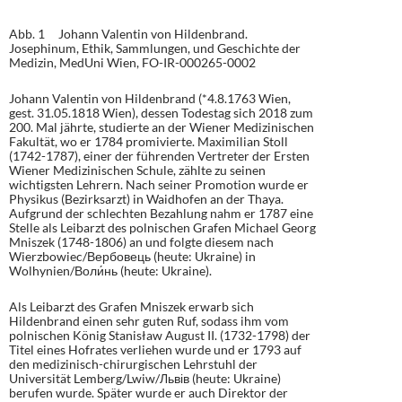
Abb. 1 Johann Valentin von Hildenbrand.
Josephinum, Ethik, Sammlungen, und Geschichte der
Medizin, MedUni Wien, FO-IR-000265-0002
Johann Valentin von Hildenbrand (*4.8.1763 Wien,
gest. 31.05.1818 Wien), dessen Todestag sich 2018 zum
200. Mal jährte, studierte an der Wiener Medizinischen
Fakultät, wo er 1784 promivierte. Maximilian Stoll
(1742-1787), einer der führenden Vertreter der Ersten
Wiener Medizinischen Schule, zählte zu seinen
wichtigsten Lehrern. Nach seiner Promotion wurde er
Physikus (Bezirksarzt) in Waidhofen an der Thaya.
Aufgrund der schlechten Bezahlung nahm er 1787 eine
Stelle als Leibarzt des polnischen Grafen Michael Georg
Mniszek (1748-1806) an und folgte diesem nach
Wierzbowiec/Вербовець (heute: Ukraine) in
Wolhynien/Воли́нь (heute: Ukraine).
Als Leibarzt des Grafen Mniszek erwarb sich
Hildenbrand einen sehr guten Ruf, sodass ihm vom
polnischen König Stanisław August II. (1732-1798) der
Titel eines Hofrates verliehen wurde und er 1793 auf
den medizinisch-chirurgischen Lehrstuhl der
Universität Lemberg/Lwiw/Львів (heute: Ukraine)
berufen wurde. Später wurde er auch Direktor der