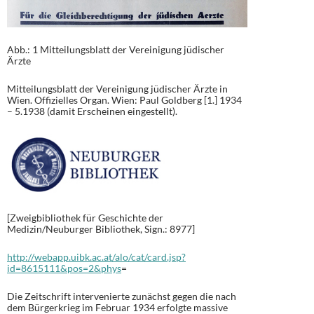
Abb.: 1 Mitteilungsblatt der Vereinigung jüdischer
Ärzte
Mitteilungsblatt der Vereinigung jüdischer Ärzte in
Wien. Offizielles Organ. Wien: Paul Goldberg [1.] 1934
– 5.1938 (damit Erscheinen eingestellt).
[Zweigbibliothek für Geschichte der
Medizin/Neuburger Bibliothek, Sign.: 8977]
http://webapp.uibk.ac.at/alo/cat/card.jsp?
id=8615111&pos=2&phys
=
Die Zeitschrift intervenierte zunächst gegen die nach
dem Bürgerkrieg im Februar 1934 erfolgte massive