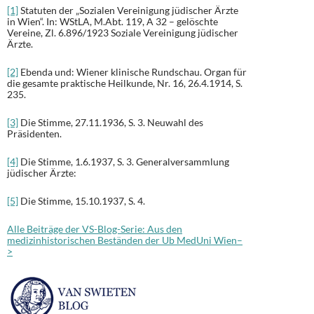
[1]
Statuten der „Sozialen Vereinigung jüdischer Ärzte
in Wien“. In: WStLA, M.Abt. 119, A 32 – gelöschte
Vereine, Zl. 6.896/1923 Soziale Vereinigung jüdischer
Ärzte.
[2]
Ebenda und: Wiener klinische Rundschau. Organ für
die gesamte praktische Heilkunde, Nr. 16, 26.4.1914, S.
235.
[3]
Die Stimme, 27.11.1936, S. 3. Neuwahl des
Präsidenten.
[4]
Die Stimme, 1.6.1937, S. 3. Generalversammlung
jüdischer Ärzte:
[5]
Die Stimme, 15.10.1937, S. 4.
Alle Beiträge der VS-Blog-Serie: Aus den
medizinhistorischen Beständen der Ub MedUni Wien–
>