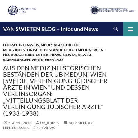
Suchen
VAN SWIETEN BLOG – Infos und News
ZUM
INHALT
PRIMÄ
SPRINGEN
MENÜ
LITERATURHINWEIS
,
MEDIZINGESCHICHTE
,
MEDIZINHISTORISCHE BESTÄNDE DER UB MEDUNI WIEN
,
NEUBURGER BIBLIOTHEK
,
NEWS
,
NEWS1
,
NEWS3
,
SAMMLUNGEN
,
VERTRIEBEN 1938
AUS DEN MEDIZINHISTORISCHEN
BESTÄNDEN DER UB MEDUNI WIEN
[59]: DIE „VEREINIGUNG JÜDISCHER
ÄRZTE IN WIEN“ UND DESSEN
VEREINSORGAN:
„MITTEILUNGSBLATT DER
VEREINIGUNG JÜDISCHER ÄRZTE“
(1933-1938).
5. APRIL 2018
UB_ADMIN
KOMMENTAR
HINTERLASSEN
6.484 VIEWS