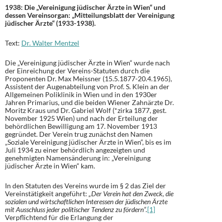
1938: Die „Vereinigung jüdischer Ärzte in Wien“ und
dessen Vereinsorgan: „Mitteilungsblatt der Vereinigung
jüdischer Ärzte“ (1933-1938).
Text:
Dr. Walter Mentzel
Die „Vereinigung jüdischer Ärzte in Wien“ wurde nach
der Einreichung der Vereins-Statuten durch die
Proponenten Dr. Max Meissner (15.5.1877-20.4.1965),
Assistent der Augenabteilung von Prof. S. Klein an der
Allgemeinen Poliklinik in Wien und in den 1930er
Jahren Primarius, und die beiden Wiener Zahnärzte Dr.
Moritz Kraus und Dr. Gabriel Wolf (*zirka 1877, gest.
November 1925 Wien) und nach der Erteilung der
behördlichen Bewilligung am 17. November 1913
gegründet. Der Verein trug zunächst den Namen
„Soziale Vereinigung jüdischer Ärzte in Wien“, bis es im
Juli 1934 zu einer behördlich angezeigten und
genehmigten Namensänderung in: „Vereinigung
jüdischer Ärzte in Wien“ kam.
In den Statuten des Vereins wurde im § 2 das Ziel der
Vereinstätigkeit angeführt:
„Der Verein hat den Zweck, die
sozialen und wirtschaftlichen Interessen der jüdischen Ärzte
mit Ausschluss jeder politischer Tendenz zu fördern“.
[1]
Verpflichtend für die Erlangung der