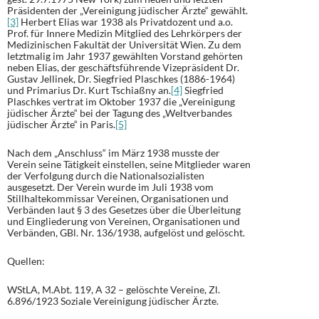
Präsidenten der „Vereinigung jüdischer Ärzte“ gewählt.
[3]
Herbert Elias war 1938 als Privatdozent und a.o.
Prof. für Innere Medizin Mitglied des Lehrkörpers der
Medizinischen Fakultät der Universität Wien. Zu dem
letztmalig im Jahr 1937 gewählten Vorstand gehörten
neben Elias, der geschäftsführende Vizepräsident Dr.
Gustav Jellinek, Dr. Siegfried Plaschkes (1886-1964)
und Primarius Dr. Kurt Tschiaßny an.
[4]
Siegfried
Plaschkes vertrat im Oktober 1937 die „Vereinigung
jüdischer Ärzte“ bei der Tagung des „Weltverbandes
jüdischer Ärzte“ in Paris.
[5]
Nach dem „Anschluss“ im März 1938 musste der
Verein seine Tätigkeit einstellen, seine Mitglieder waren
der Verfolgung durch die Nationalsozialisten
ausgesetzt. Der Verein wurde im Juli 1938 vom
Stillhaltekommissar Vereinen, Organisationen und
Verbänden laut § 3 des Gesetzes über die Überleitung
und Eingliederung von Vereinen, Organisationen und
Verbänden, GBl. Nr. 136/1938, aufgelöst und gelöscht.
Quellen:
WStLA, M.Abt. 119, A 32 – gelöschte Vereine, Zl.
6.896/1923 Soziale Vereinigung jüdischer Ärzte.