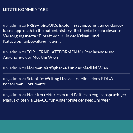
LETZTE KOMMENTARE
ub_admin
zu
FRESH eBOOKS: Exploring symptoms : an evidence-
based approach to the patient history; Resiliente krisenrelevante
Versorgungsnetze : Einsatz von KI in der Krisen- und
Katastrophenbewältigung uvm;
ub_admin
zu
TOP-LERNPLATTFORMEN für Studierende und
Angehörige der MedUni Wien
ub_admin
zu
Normen-Verfügbarkeit an der MedUni Wien
ub_admin
zu
Scientific Writing Hacks: Erstellen eines PDF/A
konformen Dokuments
ub_admin
zu
Neu: Korrekturlesen und Editieren englischsprachiger
Manuskripte via ENAGO für Angehörige der MedUni Wien