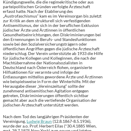
Kündigungswelle, die die regimekritische oder aus
parteipolitischen Gründen verfolgte Ärzteschaft
erfasst hatte. Nach der Etablierung des
„Austrofaschismus“ kam es im Vereinsorgan bis zuletzt
zur Kritik an dem strukturell sich verfestigenden
Antisemitismus, der sich in der beruflichen Exklusion
jüdischer Ärzte und Ärztinnen in öffentlichen
Gesundheitseinrichtungen, den Diskriminierungen bei
den Ernennungen in Berufs- und Standesfunktionen
sowie bei den Sozialversicherungsträgern oder
öffentlichen Angriffen gegen die jüdische Ärzteschaft
niederschlug. Der Verein unterstützte ab 1933 die Hilfe
für jüdische Kollegen und Kolleginnen, die nach der
Machtübernahme der Nationalsozialisten in
Deutschland nach Österreich flohen, organisierte
Hilfsaktionen für verarmte und infolge der
Entlassungen mittellos gewordene Ärzte und Ärztinnen
wie beispielsweise in Form der Winterhilfe. Mit der
Herausgabe dieser „Vereinszeitung“ sollte der
zunehmend antisemitischen Agitation entgegen
getreten, Diskriminierungen öffentlich sichtbar
gemacht aber auch die vertiefende Organisation der
jüdischen Ärzteschaft unterstützt werden.
Nach dem Tod des langjährigen Präsidenten der
Vereinigung,
Ludwig Braun
(12.8.1867-8.5.1936),
wurde der a.o. Prof. Herbert Eilas (*30.4.1885 Wien,
gest. 29.7.1975 New York) zum neuen und letzten