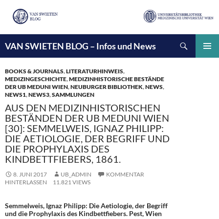
Suchen
VAN SWIETEN BLOG – Infos und News
ZUM
INHALT
PRIMÄ
SPRINGEN
MENÜ
BOOKS & JOURNALS
,
LITERATURHINWEIS
,
MEDIZINGESCHICHTE
,
MEDIZINHISTORISCHE BESTÄNDE
DER UB MEDUNI WIEN
,
NEUBURGER BIBLIOTHEK
,
NEWS
,
NEWS1
,
NEWS3
,
SAMMLUNGEN
AUS DEN MEDIZINHISTORISCHEN
BESTÄNDEN DER UB MEDUNI WIEN
[30]: SEMMELWEIS, IGNAZ PHILIPP:
DIE AETIOLOGIE, DER BEGRIFF UND
DIE PROPHYLAXIS DES
KINDBETTFIEBERS, 1861.
8. JUNI 2017
UB_ADMIN
KOMMENTAR
HINTERLASSEN
11.821 VIEWS
Semmelweis, Ignaz Philipp: Die Aetiologie, der Begriff
und die Prophylaxis des Kindbettfiebers. Pest, Wien