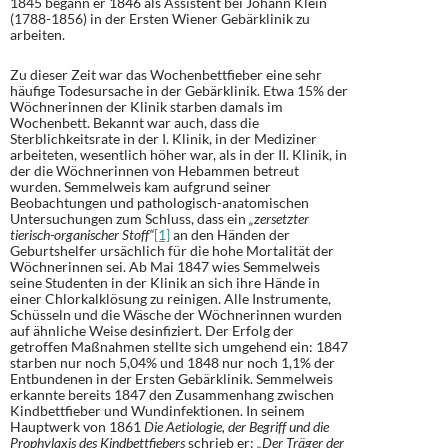
1845 begann er 1846 als Assistent bei Johann Klein
(1788-1856) in der Ersten Wiener Gebärklinik zu
arbeiten.
Zu dieser Zeit war das Wochenbettfieber eine sehr
häufige Todesursache in der Gebärklinik. Etwa 15% der
Wöchnerinnen der Klinik starben damals im
Wochenbett. Bekannt war auch, dass die
Sterblichkeitsrate in der I. Klinik, in der Mediziner
arbeiteten, wesentlich höher war, als in der II. Klinik, in
der die Wöchnerinnen von Hebammen betreut
wurden. Semmelweis kam aufgrund seiner
Beobachtungen und pathologisch-anatomischen
Untersuchungen zum Schluss, dass ein
„zersetzter
tierisch-organischer Stoff“
[1]
an den Händen der
Geburtshelfer ursächlich für die hohe Mortalität der
Wöchnerinnen sei. Ab Mai 1847 wies Semmelweis
seine Studenten in der Klinik an sich ihre Hände in
einer Chlorkalklösung zu reinigen. Alle Instrumente,
Schüsseln und die Wäsche der Wöchnerinnen wurden
auf ähnliche Weise desinfiziert. Der Erfolg der
getroffen Maßnahmen stellte sich umgehend ein: 1847
starben nur noch 5,04% und 1848 nur noch 1,1% der
Entbundenen in der Ersten Gebärklinik. Semmelweis
erkannte bereits 1847 den Zusammenhang zwischen
Kindbettfieber und Wundinfektionen. In seinem
Hauptwerk von 1861
Die Aetiologie, der Begriff und die
Prophylaxis des Kindbettfiebers
schrieb er:
„Der Träger der