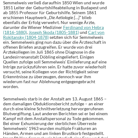
Semmelweis verließ daraufhin 1850 Wien und wurde
1851 Leiter der Geburtshilfeabteilung in Budapest und
ab 1855 Professor für Geburtshilfe. Seinem 1861
erschienen Hauptwerk
„Die Aetiologie […]“
blieb
ebenfalls der Erfolg verwehrt. Nur wenige Ärzte,
darunter die Wiener Mediziner
Ferdinand von Hebra
(1816-1880)
,
Joseph Skoda (1805-1881)
und
Carl von
Rokitansky (1804-1878)
setzten sich für Semmelweis
ein. Semmelweis ging nun dazu über die Ärzteschaft in
offenen Briefen anzugreifen. Er wurde von drei
Ärztekollegen im Juli 1865 ohne Diagnose in die
Landesirrenanstalt Döbling eingeliefert. Einigen
Quellen zufolge soll Semmelweis‘ Einlieferung auf eine
Intrige zurückzuführen sein. Er hatte zuvor wiederholt
versucht, seine Kollegen von der Richtigkeit seiner
Erkenntnisse zu überzeugen, dennoch war ihm
wiederum fast nur Ablehnung entgegengebracht
worden.
Semmelweis starb in der Anstalt am 13. August 1865 –
dem damaligen Obduktionsbericht zufolge – an einer
durch eine kleine Schnittverletzung hervorgerufenen
Blutvergiftung. Laut anderen Berichten sei er bei einem
Kampf mit dem Anstaltspersonal zu Tode gekommen.
Bei einer Exhumierung der sterblichen Überreste
Semmelweis‘ 1963 wurden multiple Frakturen an
Händen, Armen und am linken Brustkorb festgestellt.