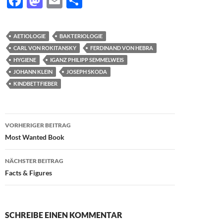
F
M
E
T
ac
as
m
ei
e
to
ail
le
AETIOLOGIE
BAKTERIOLOGIE
b
d
n
CARL VON ROKITANSKY
FERDINAND VON HEBRA
o
o
HYGIENE
IGANZ PHILIPP SEMMELWEIS
JOHANN KLEIN
JOSEPH SKODA
o
n
KINDBETTFIEBER
k
Beitragsnavigation
VORHERIGER BEITRAG
Most Wanted Book
NÄCHSTER BEITRAG
Facts & Figures
SCHREIBE EINEN KOMMENTAR