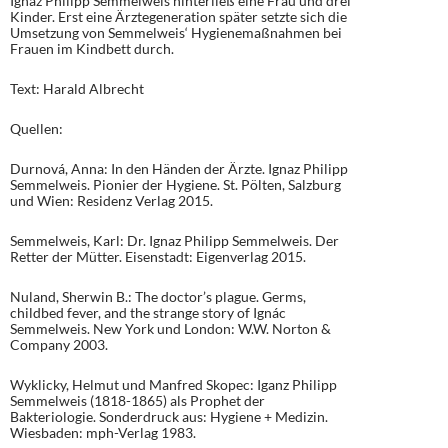
Ignaz Philipp Semmelweis hinterließ eine Frau und drei
Kinder. Erst eine Ärztegeneration später setzte sich die
Umsetzung von Semmelweis‘ Hygienemaßnahmen bei
Frauen im Kindbett durch.
Text: Harald Albrecht
Quellen:
Durnová, Anna: In den Händen der Ärzte. Ignaz Philipp
Semmelweis. Pionier der Hygiene. St. Pölten, Salzburg
und Wien: Residenz Verlag 2015.
Semmelweis, Karl: Dr. Ignaz Philipp Semmelweis. Der
Retter der Mütter. Eisenstadt: Eigenverlag 2015.
Nuland, Sherwin B.: The doctor’s plague. Germs,
childbed fever, and the strange story of Ignác
Semmelweis. New York und London: W.W. Norton &
Company 2003.
Wyklicky, Helmut und Manfred Skopec: Iganz Philipp
Semmelweis (1818-1865) als Prophet der
Bakteriologie. Sonderdruck aus: Hygiene + Medizin.
Wiesbaden: mph-Verlag 1983.