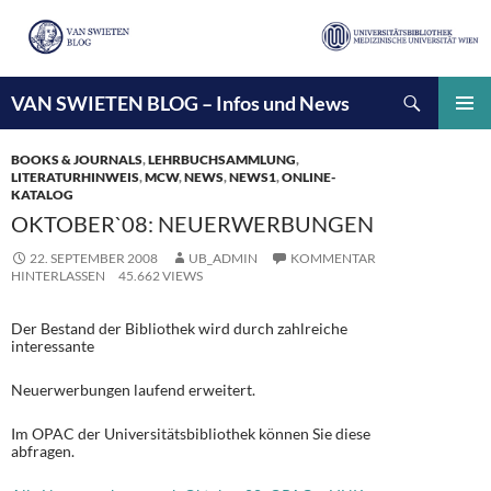
Suchen
VAN SWIETEN BLOG – Infos und News
ZUM
INHALT
PRIMÄ
SPRINGEN
MENÜ
BOOKS & JOURNALS
,
LEHRBUCHSAMMLUNG
,
LITERATURHINWEIS
,
MCW
,
NEWS
,
NEWS1
,
ONLINE-
KATALOG
OKTOBER`08: NEUERWERBUNGEN
22. SEPTEMBER 2008
UB_ADMIN
KOMMENTAR
HINTERLASSEN
45.662 VIEWS
Der Bestand der Bibliothek wird durch zahlreiche
interessante
Neuerwerbungen laufend erweitert.
Im OPAC der Universitätsbibliothek können Sie diese
abfragen.