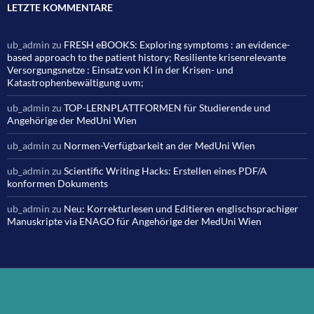
LETZTE KOMMENTARE
ub_admin
zu
FRESH eBOOKS: Exploring symptoms : an evidence-
based approach to the patient history; Resiliente krisenrelevante
Versorgungsnetze : Einsatz von KI in der Krisen- und
Katastrophenbewältigung uvm;
ub_admin
zu
TOP-LERNPLATTFORMEN für Studierende und
Angehörige der MedUni Wien
ub_admin
zu
Normen-Verfügbarkeit an der MedUni Wien
ub_admin
zu
Scientific Writing Hacks: Erstellen eines PDF/A
konformen Dokuments
ub_admin
zu
Neu: Korrekturlesen und Editieren englischsprachiger
Manuskripte via ENAGO für Angehörige der MedUni Wien