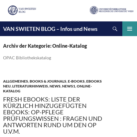
Suchen
VAN SWIETEN BLOG – Infos und News
ZUM
INHALT
PRIMÄ
SPRINGEN
MENÜ
Archiv der Kategorie: Online-Katalog
OPAC Bibliothekskatalog
ALLGEMEINES
,
BOOKS & JOURNALS
,
E-BOOKS
,
EBOOKS
NEU
,
LITERATURHINWEIS
,
NEWS
,
NEWS1
,
ONLINE-
KATALOG
FRESH EBOOKS: LISTE DER
KÜRZLICH HINZUGEFÜGTEN
EBOOKS: OP-PFLEGE
PRÜFUNGSWISSEN : FRAGEN UND
ANTWORTEN RUND UM DEN OP
U.V.M.