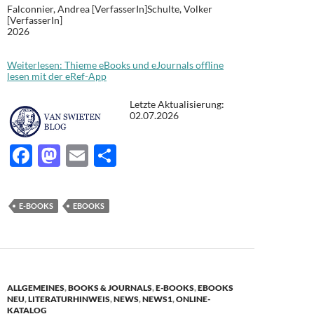
Falconnier, Andrea [VerfasserIn]Schulte, Volker
[VerfasserIn]
2026
Weiterlesen: Thieme eBooks und eJournals offline
lesen mit der eRef-App
Letzte Aktualisierung:
02.07.2026
F
M
E
T
ac
as
m
ei
e
to
ail
le
E-BOOKS
EBOOKS
b
d
n
o
o
o
n
k
ALLGEMEINES
,
BOOKS & JOURNALS
,
E-BOOKS
,
EBOOKS
NEU
,
LITERATURHINWEIS
,
NEWS
,
NEWS1
,
ONLINE-
KATALOG