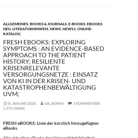
o
o
o
n
k
ALLGEMEINES
,
BOOKS & JOURNALS
,
E-BOOKS
,
EBOOKS
NEU
,
LITERATURHINWEIS
,
NEWS
,
NEWS1
,
ONLINE-
KATALOG
FRESH EBOOKS: EXPLORING
SYMPTOMS : AN EVIDENCE-BASED
APPROACH TO THE PATIENT
HISTORY; RESILIENTE
KRISENRELEVANTE
VERSORGUNGSNETZE : EINSATZ
VON KI IN DER KRISEN- UND
KATASTROPHENBEWÄLTIGUNG
UVM;
8. JANUAR 2026
UB_ADMIN
1 KOMMENTAR
1.372 VIEWS
FRESH eBOOKS: Liste der kürzlich hinzugefügten
eBooks
Alle aktuellen eBooks der Universitätsbibliothek