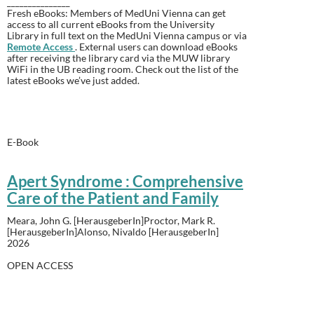
_______________
Fresh eBooks: Members of MedUni Vienna can get
access to all current eBooks from the University
Library in full text on the MedUni Vienna campus or via
Remote Access
. External users can download eBooks
after receiving the library card via the MUW library
WiFi in the UB reading room.
Check out the list of the
latest eBooks we’ve just added
.
E-Book
Apert Syndrome : Comprehensive
Care of the Patient and Family
Meara, John G. [HerausgeberIn]Proctor, Mark R.
[HerausgeberIn]Alonso, Nivaldo [HerausgeberIn]
2026
OPEN ACCESS