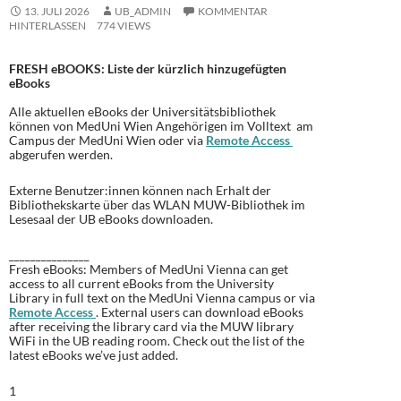
13. JULI 2026
UB_ADMIN
KOMMENTAR
HINTERLASSEN
774 VIEWS
FRESH eBOOKS: Liste der kürzlich hinzugefügten
eBooks
Alle aktuellen eBooks der Universitätsbibliothek
können von MedUni Wien Angehörigen im Volltext am
Campus der MedUni Wien oder via
Remote Access
abgerufen werden.
Externe Benutzer:innen können nach Erhalt der
Bibliothekskarte über das WLAN MUW-Bibliothek im
Lesesaal der UB eBooks downloaden.
_______________
Fresh eBooks: Members of MedUni Vienna can get
access to all current eBooks from the University
Library in full text on the MedUni Vienna campus or via
Remote Access
. External users can download eBooks
after receiving the library card via the MUW library
WiFi in the UB reading room.
Check out the list of the
latest eBooks we’ve just added
.
1