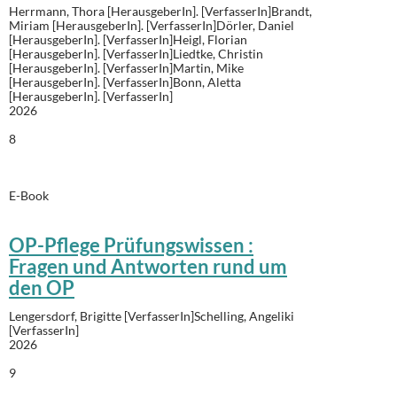
Herrmann, Thora [HerausgeberIn]. [VerfasserIn]Brandt,
Miriam [HerausgeberIn]. [VerfasserIn]Dörler, Daniel
[HerausgeberIn]. [VerfasserIn]Heigl, Florian
[HerausgeberIn]. [VerfasserIn]Liedtke, Christin
[HerausgeberIn]. [VerfasserIn]Martin, Mike
[HerausgeberIn]. [VerfasserIn]Bonn, Aletta
[HerausgeberIn]. [VerfasserIn]
2026
8
E-Book
OP-Pflege Prüfungswissen :
Fragen und Antworten rund um
den OP
Lengersdorf, Brigitte [VerfasserIn]Schelling, Angeliki
[VerfasserIn]
2026
9