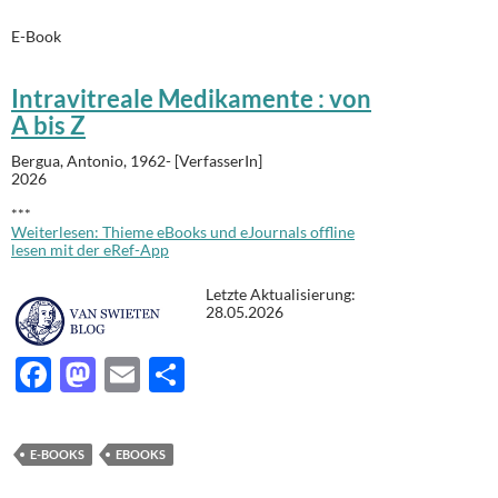
E-Book
Intravitreale Medikamente : von
A bis Z
Bergua, Antonio, 1962- [VerfasserIn]
2026
***
Weiterlesen: Thieme eBooks und eJournals offline
lesen mit der eRef-App
Letzte Aktualisierung:
28.05.2026
F
M
E
T
ac
as
m
ei
e
to
ail
le
E-BOOKS
EBOOKS
b
d
n