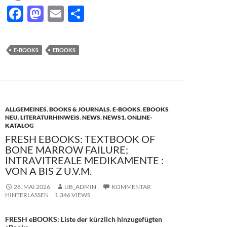
F
M
E
T
ac
as
m
ei
e
to
ail
le
E-BOOKS
EBOOKS
b
d
n
o
o
o
n
k
ALLGEMEINES
,
BOOKS & JOURNALS
,
E-BOOKS
,
EBOOKS
NEU
,
LITERATURHINWEIS
,
NEWS
,
NEWS1
,
ONLINE-
KATALOG
FRESH EBOOKS: TEXTBOOK OF
BONE MARROW FAILURE;
INTRAVITREALE MEDIKAMENTE :
VON A BIS Z U.V.M.
28. MAI 2026
UB_ADMIN
KOMMENTAR
HINTERLASSEN
1.346 VIEWS
FRESH eBOOKS: Liste der kürzlich hinzugefügten