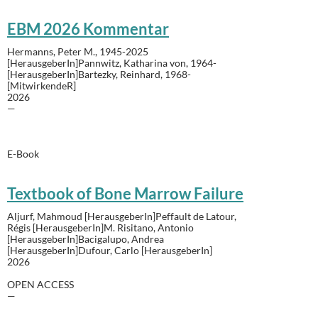
EBM 2026 Kommentar
Hermanns, Peter M., 1945-2025
[HerausgeberIn]Pannwitz, Katharina von, 1964-
[HerausgeberIn]Bartezky, Reinhard, 1968-
[MitwirkendeR]
2026
—
E-Book
Textbook of Bone Marrow Failure
Aljurf, Mahmoud [HerausgeberIn]Peffault de Latour,
Régis [HerausgeberIn]M. Risitano, Antonio
[HerausgeberIn]Bacigalupo, Andrea
[HerausgeberIn]Dufour, Carlo [HerausgeberIn]
2026
OPEN ACCESS
—