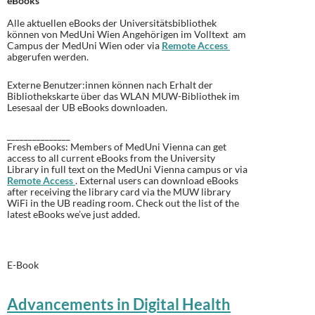
eBooks
Alle aktuellen eBooks der Universitätsbibliothek
können von MedUni Wien Angehörigen im Volltext am
Campus der MedUni Wien oder via
Remote Access
abgerufen werden.
Externe Benutzer:innen können nach Erhalt der
Bibliothekskarte über das WLAN MUW-Bibliothek im
Lesesaal der UB eBooks downloaden.
_______________
Fresh eBooks: Members of MedUni Vienna can get
access to all current eBooks from the University
Library in full text on the MedUni Vienna campus or via
Remote Access
. External users can download eBooks
after receiving the library card via the MUW library
WiFi in the UB reading room.
Check out the list of the
latest eBooks we’ve just added
.
E-Book
Advancements in Digital Health