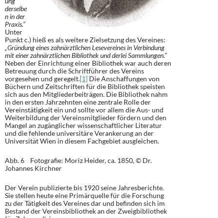
ung
derselbe
n in der
Praxis.“
Unter
Punkt c.) hieß es als weitere Zielsetzung des Vereines:
„Gründung eines zahnärztlichen Lesevereines in Verbindung
mit einer zahnärztlichen Bibliothek und derlei Sammlungen.“
Neben der Einrichtung einer Bibliothek war auch deren
Betreuung durch die Schriftführer des Vereins
vorgesehen und geregelt.
[1]
Die Anschaffungen von
Büchern und Zeitschriften für die Bibliothek speisten
sich aus den Mitgliederbeiträgen. Die Bibliothek nahm
in den ersten Jahrzehnten eine zentrale Rolle der
Vereinstätigkeit ein und sollte vor allem die Aus- und
Weiterbildung der Vereinsmitglieder fördern und den
Mangel an zugänglicher wissenschaftlicher Literatur
und die fehlende universitäre Verankerung an der
Universität Wien in diesem Fachgebiet ausgleichen.
Abb. 6 Fotografie: Moriz Heider, ca. 1850, © Dr.
Johannes Kirchner
Der Verein publizierte bis 1920 seine Jahresberichte.
Sie stellen heute eine Primärquelle für die Forschung
zu der Tätigkeit des Vereines dar und befinden sich im
Bestand der Vereinsbibliothek an der Zweigbibliothek