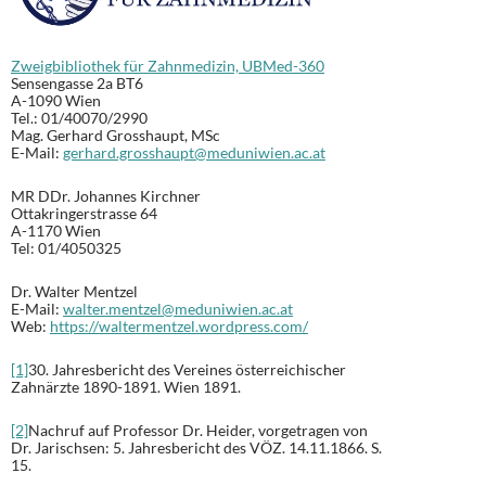
Zweigbibliothek für Zahnmedizin, UBMed-360
Sensengasse 2a BT6
A-1090 Wien
Tel.: 01/40070/2990
Mag. Gerhard Grosshaupt, MSc
E-Mail:
gerhard.grosshaupt@meduniwien.ac.at
MR DDr. Johannes Kirchner
Ottakringerstrasse 64
A-1170 Wien
Tel: 01/4050325
Dr. Walter Mentzel
E-Mail:
walter.mentzel@meduniwien.ac.at
Web:
https://waltermentzel.wordpress.com/
[1]
30. Jahresbericht des Vereines österreichischer
Zahnärzte 1890-1891. Wien 1891.
[2]
Nachruf auf Professor Dr. Heider, vorgetragen von
Dr. Jarischsen: 5. Jahresbericht des VÖZ. 14.11.1866. S.
15.