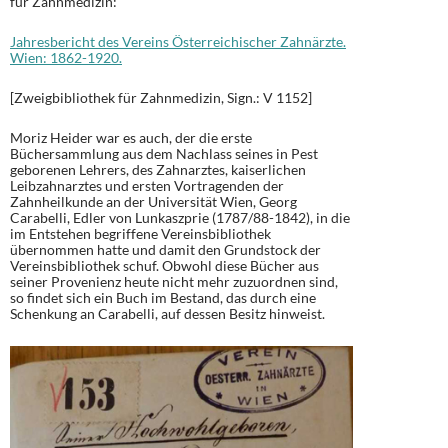
für Zahnmedizin:
Jahresbericht des Vereins Österreichischer Zahnärzte.
Wien: 1862-1920.
[Zweigbibliothek für Zahnmedizin, Sign.: V 1152]
Moriz Heider war es auch, der die erste
Büchersammlung aus dem Nachlass seines in Pest
geborenen Lehrers, des Zahnarztes, kaiserlichen
Leibzahnarztes und ersten Vortragenden der
Zahnheilkunde an der Universität Wien, Georg
Carabelli, Edler von Lunkaszprie (1787/88-1842), in die
im Entstehen begriffene Vereinsbibliothek
übernommen hatte und damit den Grundstock der
Vereinsbibliothek schuf. Obwohl diese Bücher aus
seiner Provenienz heute nicht mehr zuzuordnen sind,
so findet sich ein Buch im Bestand, das durch eine
Schenkung an Carabelli, auf dessen Besitz hinweist.