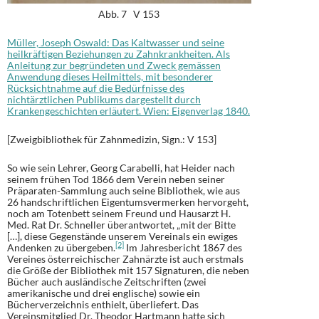
Abb. 7 V 153
Müller, Joseph Oswald: Das Kaltwasser und seine
heilkräftigen Beziehungen zu Zahnkrankheiten. Als
Anleitung zur begründeten und Zweck gemässen
Anwendung dieses Heilmittels, mit besonderer
Rücksichtnahme auf die Bedürfnisse des
nichtärztlichen Publikums dargestellt durch
Krankengeschichten erläutert. Wien: Eigenverlag 1840.
[Zweigbibliothek für Zahnmedizin, Sign.: V 153]
So wie sein Lehrer, Georg Carabelli, hat Heider nach
seinem frühen Tod 1866 dem Verein neben seiner
Präparaten-Sammlung auch seine Bibliothek, wie aus
26 handschriftlichen Eigentumsvermerken hervorgeht,
noch am Totenbett seinem Freund und Hausarzt H.
Med. Rat Dr. Schneller überantwortet, „mit der Bitte
[…], diese Gegenstände unserem Vereinals ein ewiges
[2]
Andenken zu übergeben.
Im Jahresbericht 1867 des
Vereines österreichischer Zahnärzte ist auch erstmals
die Größe der Bibliothek mit 157 Signaturen, die neben
Bücher auch ausländische Zeitschriften (zwei
amerikanische und drei englische) sowie ein
Bücherverzeichnis enthielt, überliefert. Das
Vereinsmitglied Dr. Theodor Hartmann hatte sich