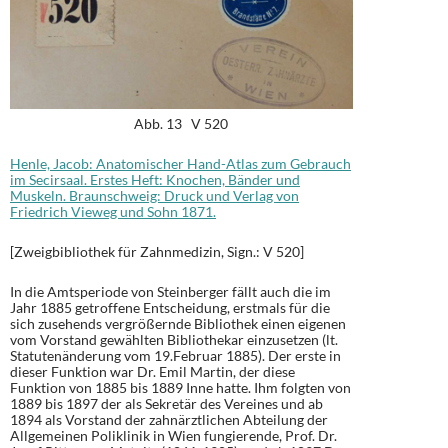
Abb. 13 V 520
Henle, Jacob: Anatomischer Hand-Atlas zum Gebrauch
im Secirsaal. Erstes Heft: Knochen, Bänder und
Muskeln. Braunschweig: Druck und Verlag von
Friedrich Vieweg und Sohn 1871.
[Zweigbibliothek für Zahnmedizin, Sign.: V 520]
In die Amtsperiode von Steinberger fällt auch die im
Jahr 1885 getroffene Entscheidung, erstmals für die
sich zusehends vergrößernde Bibliothek einen eigenen
vom Vorstand gewählten Bibliothekar einzusetzen (lt.
Statutenänderung vom 19.Februar 1885). Der erste in
dieser Funktion war Dr. Emil Martin, der diese
Funktion von 1885 bis 1889 Inne hatte. Ihm folgten von
1889 bis 1897 der als Sekretär des Vereines und ab
1894 als Vorstand der zahnärztlichen Abteilung der
Allgemeinen Poliklinik in Wien fungierende, Prof. Dr.