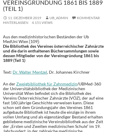
VEREINSGRÜNDUNG 1861 BIS 1889
(TEIL 1)
11. DEZEMBER 2019
UB_ADMIN
KOMMENTAR
HINTERLASSEN
4.151 VIEWS
Aus den medizinhistorischen Beständen der Ub
MedUni Wien [109]:
Die Bibliothek des Vereines österreichischer Zahnärzte
und die darin enthaltenen Büchersammlungen sowie
dessen Mitglieder von der Vereinsgründung 1861 bis
1889 (Teil 1)
Text:
Dr. Walter Mentzel
, Dr. Johannes Kirchner
An der
Zweigbibliothek für Zahnmedizin
/UBMed-360
der Universitätsbibliothek der Medizinischen
Universität Wien befindet sich die Bibliothek des
Vereins Österreichischer Zahnärzte (VÖZ), der auf eine
fast 160 jährige Geschichte verweisen kann. Diese
schon seit dem Gründungsjahr des Vereines 1861
aufgebaute Bibliothek ist heute die einzige in ihrem
vollen Umfang und als eigenständiger Bestand erhalten
gebliebene medizinische Vereinsbibliothek aus der Zeit
der „Ersten und Zweiten medizinischen Schule“ im 19.
Jahrhundert, in der zahlreiche medizinische