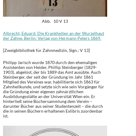
Abb. 10 V 13
Albrecht, Eduard: Die Krankheiten an der Wurzelhaut
der Zähne. Berlin: Verlag von Hermann Peters 1869.
[Zweigbibliothek für Zahnmedizin, Sign.: V 13]
Philipp Jarisch wurde 1870 durch den ehemaligen
Assistenten von Heider, Phillip Steinberger (1829-
1903), abgelöst, der bis 1889 das Amt ausübte. Auch
Steinberger, der seit der Gründung im Jahr 1861
Mitglied des Vereines war, habilitierte sich 1863 für
Zahnheilkunde, und setzte sich wie sein Vorgänger für
die Gründung einer eigenen zahnärztlichen
Ausbildungsstätte an der Universität Wien ein. Er
hinterließ seine Büchersammlung dem Verein –
darunter Bücher aus seiner Studentenzeit – die durch
die in seinen Büchern erhaltenen Exlibris zuordenbar
ist.