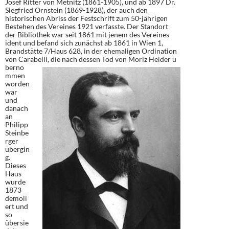
Josef Ritter von Metnitz (1861-1905), und ab 1897 Dr.
Siegfried Ornstein (1869-1928), der auch den
historischen Abriss der Festschrift zum 50-jährigen
Bestehen des Vereines 1921 verfasste. Der Standort
der Bibliothek war seit 1861 mit jenem des Vereines
ident und befand sich zunächst ab 1861 in Wien 1,
Brandstätte 7/Haus 628, in der ehemaligen Ordination
von Carabelli, die nach dessen Tod von Moriz Heider ü
berno
mmen
worden
war
und
danach
an
Philipp
Steinbe
rger
übergin
g.
Dieses
Haus
wurde
1873
demoli
ert und
so
übersie