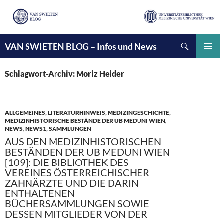
Suchen
VAN SWIETEN BLOG – Infos und News
ZUM
INHALT
PRIMÄ
SPRINGEN
MENÜ
Schlagwort-Archiv: Moriz Heider
ALLGEMEINES
,
LITERATURHINWEIS
,
MEDIZINGESCHICHTE
,
MEDIZINHISTORISCHE BESTÄNDE DER UB MEDUNI WIEN
,
NEWS
,
NEWS1
,
SAMMLUNGEN
AUS DEN MEDIZINHISTORISCHEN
BESTÄNDEN DER UB MEDUNI WIEN
[109]: DIE BIBLIOTHEK DES
VEREINES ÖSTERREICHISCHER
ZAHNÄRZTE UND DIE DARIN
ENTHALTENEN
BÜCHERSAMMLUNGEN SOWIE
DESSEN MITGLIEDER VON DER