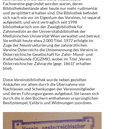
Fachvereine gegründet worden waren, deren
Bibliotheksbestände aber heute nur mehr rudimentär
und zersplittert erhalten sind. Die Bibliothek befindet
sich nach wie vor im Eigentum des Vereines, ist separat
aufgestellt, und wird vertraglich seit 1998
bibliothekarisch von der Zweigbibliothek für
Zahnmedizin an der Universitätsbibliothek der
Medizinischen Universität Wien verwaltet und betreut.
Sie enthält heute etwa 2.000 Titel. 1977 erfolgte im
Zuge der Neustrukturierung der zahnärztlichen
Vereine Österreichs die Umbenennung des Vereins in
Österreichische Gesellschaft für Zahn- Mund- und
Kieferheilkunde (ÖGZMK), wobei im Titel „Verein
Österreichischer Zahnärzte (gegr. 1861)“ erhalten
blieb.
Diese Vereinsbibliothek wurde neben gezielten
Ankäufen vor allem durch die Übernahme von
Nachlässen und Schenkungen der Vereinsmitglieder
und deren Führungsorganen aufgebaut. Sie lassen sich
durch die in den Büchern enthaltenen ursprünglichen
Besitzstempel, Exlibris und Widmungen zuordnen.