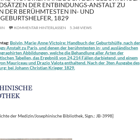
DSÄTZEN DER ENTBINDUNGS-ANSTALT ZU
EN DER BERÜHMTESTEN IN- UND
GEBURTSHELFER, 1829
IN
KOMMENTAR HINTERLASSEN
5.348 VIEWS
ntag:
Boivin, Marie-Anne-Victoire
: Handbuch der Geburtshülfe, nach de
s-Anstalt zu Paris, und denen der berühmtesten in- und ausländischen
hographirten Abbildungen, welche die Behandlung aller Arten der
tischen Tabellen, das Ergebniß von 24,214 Fällen darbietend, und einem
on Mauriceau und Drazio Valota enthaltend. Nach der 3ten Ausgabe des
urg: bei Johann Christian Krieger 1829.
chte der Medizin/Josephinische Bibliothek, Sign.: JB-3998]