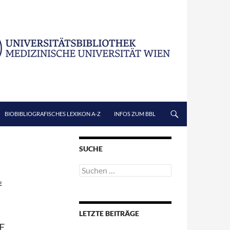
BIOBIBLIOGRAFISCHES LEXIKON A-Z
INFOS ZUM BBL
SUCHE
Suchen
nach:
E
LETZTE BEITRÄGE
E,