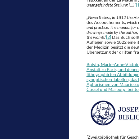
unangefeindete Stellung […]“
[
„Nevertheless, in 1812 the Hos
des Accouchements
,
which 
and practice. The manual for 
drawings made by the author, n
the womb.”
[2]
Das Buch sollt
Auflagen sowie 1822 eine i
der Medizin besitzt die de
Übersetzung der dritten fr
Boivin, Marie-Anne-Victoi
Anstalt zu Paris, und dene
lithographirten Abbildunge
synoptischen Tabellen, das
Aphorismen von Mauriceau 
Cassel und Marburg: bei Jo
[Zweigbibliothek für Geschi