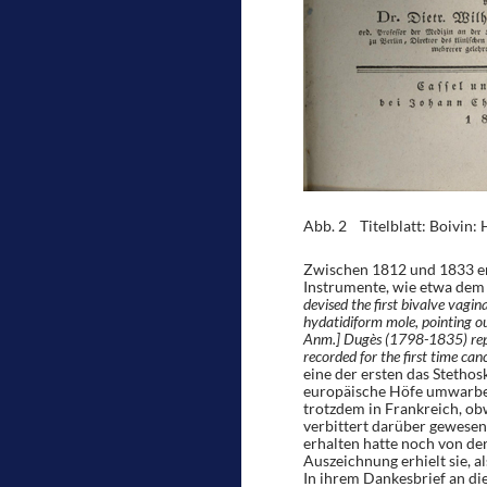
Abb. 2 Titelblatt: Boivin:
Zwischen 1812 und 1833 er
Instrumente, wie etwa dem
devised the first bivalve vagin
hydatidiform mole, pointing out
Anm.] Dugès (1798-1835) repor
recorded for the first time ca
eine der ersten das Stethos
europäische Höfe umwarben
trotzdem in Frankreich, ob
verbittert darüber gewesen 
erhalten hatte noch von de
Auszeichnung erhielt sie, 
In ihrem Dankesbrief an die