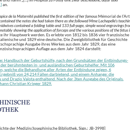
1]
an.
pice de la Maternité published the first edition of her famous
Mémorial de l’Art
contained the notes she had taken there as she followed Mme Lachapelle’s teachi
midwives contained a folding table and 133 full-page, simple wood engravings fr
otably showing the application of forceps and the various positions of the fetus i
e ihr Hauptwerk werden. Es erlebte von 1812 bis 1836 vier französische
talienische und 1829 eine deutsche. Die Zweigbibliothek für Geschichte
utschsprachige Ausgabe ihres Werkes aus dem Jahr 1829, das eine
anzösischsprachigen Auflage aus dem Jahr 1824 darstellt:
re: Handbuch der Geburtshülfe, nach den Grundsätzen der Entbindungs-
n der berühmtesten in- und ausländischen Geburtshelfer. Mit 106
n, welche die Behandlung aller Arten der Entbindung zeigen, 6
 Ergebniß von 24,214 Fällen darbietend, und einem Anhange: die
und Drazio Valota enthaltend. Nach der 3ten Ausgabe des Originals.
hann Christian Krieger 1829.
chte der Medizin/Josephinische Bibliothek, Sign.: JB-3998]