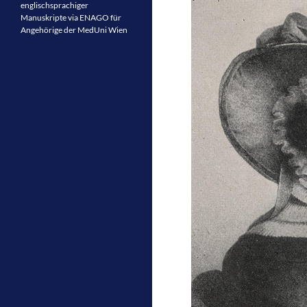
englischsprachiger
Manuskripte via ENAGO für
Angehörige der MedUni Wien