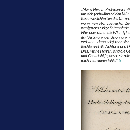
„Meine Herren Professoren! W
um sich fortwährend den Mühse
Beschwerlichkeiten des Unterric
wenn man aber zu gleicher Zei
wenigstens einige Seitenpfade,
Eifer oder durch die Wichtigk
der Verteilung der Belohnung j
verbannt, dann zeigt man sich
Rechte und die Achtung und Da
Dies, meine Herren, sind die G
und Geburtshilfe, deren sie m
mich gedrungen fühle.“
[5]