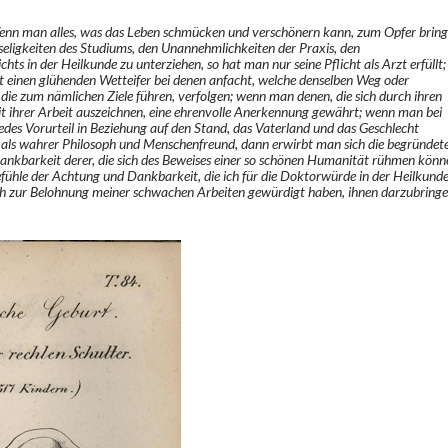
enn man alles, was das Leben schmücken und verschönern kann, zum Opfer bring
ligkeiten des Studiums, den Unannehmlichkeiten der Praxis, den
hts in der Heilkunde zu unterziehen, so hat man nur seine Pflicht als Arzt erfüllt;
t einen glühenden Wetteifer bei denen anfacht, welche denselben Weg oder
 die zum nämlichen Ziele führen, verfolgen; wenn man denen, die sich durch ihren
eit ihrer Arbeit auszeichnen, eine ehrenvolle Anerkennung gewährt; wenn man bei
edes Vorurteil in Beziehung auf den Stand, das Vaterland und das Geschlecht
 als wahrer Philosoph und Menschenfreund, dann erwirbt man sich die begründet
nkbarkeit derer, die sich des Beweises einer so schönen Humanität rühmen könn
efühle der Achtung und Dankbarkeit, die ich für die Doktorwürde in der Heilkund
ich zur Belohnung meiner schwachen Arbeiten gewürdigt haben, ihnen darzubring