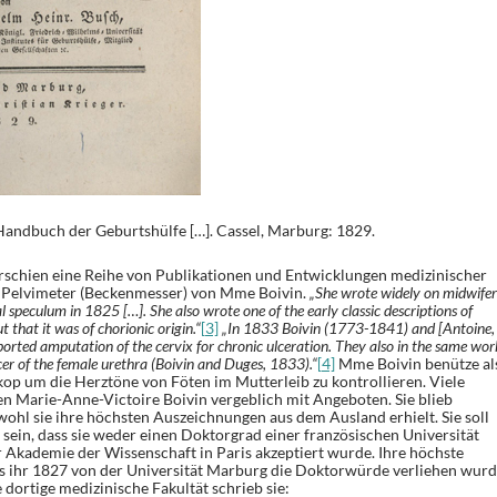
 Handbuch der Geburtshülfe […]. Cassel, Marburg: 1829.
schien eine Reihe von Publikationen und Entwicklungen medizinischer
 Pelvimeter (Beckenmesser) von Mme Boivin.
„She wrote widely on midwifer
al speculum in 1825 […]. She also wrote one of the early classic descriptions of
 that it was of chorionic origin.“
[3]
„In 1833 Boivin (1773-1841) and [Antoine,
ted amputation of the cervix for chronic ulceration. They also in the same wor
ncer of the female urethra (Boivin and Duges, 1833).
“
[4]
Mme Boivin benütze al
kop um die Herztöne von Föten im Mutterleib zu kontrollieren. Viele
 Marie-Anne-Victoire Boivin vergeblich mit Angeboten. Sie blieb
wohl sie ihre höchsten Auszeichnungen aus dem Ausland erhielt. Sie soll
sein, dass sie weder einen Doktorgrad einer französischen Universität
r Akademie der Wissenschaft in Paris akzeptiert wurde. Ihre höchste
als ihr 1827 von der Universität Marburg die Doktorwürde verliehen wurd
 dortige medizinische Fakultät schrieb sie: