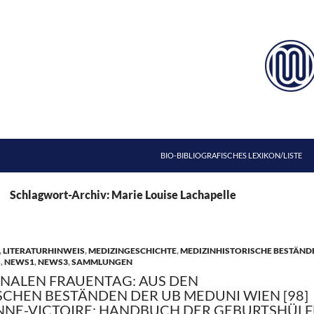
ZUM INHALT SPRINGEN
BIO-BIBLIOGRAFISCHES LEXIKON/LISTE
Schlagwort-Archiv: Marie Louise Lachapelle
,
LITERATURHINWEIS
,
MEDIZINGESCHICHTE
,
MEDIZINHISTORISCHE BESTÄND
S
,
NEWS1
,
NEWS3
,
SAMMLUNGEN
NALEN FRAUENTAG: AUS DEN
SCHEN BESTÄNDEN DER UB MEDUNI WIEN [98]
ANNE-VICTOIRE: HANDBUCH DER GEBURTSHÜLF