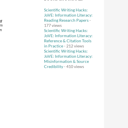
Scientific Writing Hacks:
JoVE: Information Literacy:
Reading Research Papers
-
ng
om
177 views
n
Scientific Writing Hacks:
JoVE: Information Literacy:
Reference & Citation Tools
in Practice
- 212 views
Scientific Writing Hacks:
JoVE: Information Literacy:
Misinformation & Source
Credibility
- 410 views