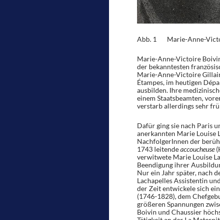
Abb. 1 Marie-Anne-Victo
Marie-Anne-Victoire Boivin 
der bekanntesten französis
Marie-Anne-Victoire Gillain 
Étampes, im heutigen Dépa
ausbilden. Ihre medizinisc
einem Staatsbeamten, vorer
verstarb allerdings sehr f
Dafür ging sie nach Paris 
anerkannten Marie Louise L
NachfolgerInnen der berü
1743 leitende
accoucheuse
(
verwitwete Marie Louise La
Beendigung ihrer Ausbildung
Nur ein Jahr später, nach d
Lachapelles Assistentin und
der Zeit entwickele sich 
(1746-1828), dem Chefgeburt
größeren Spannungen zwisc
Boivin und Chaussier höchs
Tätigkeit an der La Matern