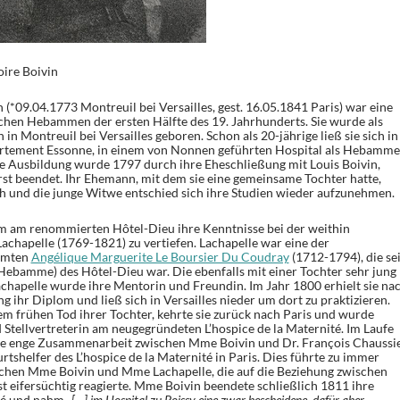
ire Boivin
(*09.04.1773 Montreuil bei Versailles, gest. 16.05.1841 Paris) war eine
chen Hebammen der ersten Hälfte des 19. Jahrhunderts. Sie wurde als
in Montreuil bei Versailles geboren. Schon als 20-jährige ließ sie sich in
rtement Essonne, in einem von Nonnen geführten Hospital als Hebamme
he Ausbildung wurde 1797 durch ihre Eheschließung mit Louis Boivin,
st beendet. Ihr Ehemann, mit dem sie eine gemeinsame Tochter hatte,
rüh und die junge Witwe entschied sich ihre Studien wieder aufzunehmen.
um am renommierten Hôtel-Dieu ihre Kenntnisse bei der weithin
achapelle (1769-1821) zu vertiefen. Lachapelle war eine der
hmten
Angélique Marguerite Le Boursier Du Coudray
(1712-1794), die sei
Hebamme) des Hôtel-Dieu war. Die ebenfalls mit einer Tochter sehr jung
chapelle wurde ihre Mentorin und Freundin. Im Jahr 1800 erhielt sie na
 ihr Diplom und ließ sich in Versailles nieder um dort zu praktizieren.
em frühen Tod ihrer Tochter, kehrte sie zurück nach Paris und wurde
 Stellvertreterin am neugegründeten L’hospice de la Maternité. Im Laufe
eine enge Zusammenarbeit zwischen Mme Boivin und Dr. François Chaussi
shelfer des L’hospice de la Maternité in Paris. Dies führte zu immer
hen Mme Boivin und Mme Lachapelle, die auf die Beziehung zwischen
t eifersüchtig reagierte. Mme Boivin beendete schließlich 1811 ihre
ité und nahm
„[…] im Hospital zu Poissy eine zwar bescheidene, dafür aber