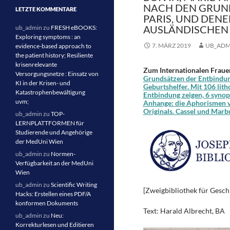
NACH DEN GRUN
LETZTE KOMMENTARE
PARIS, UND DEN
AUSLÄNDISCHEN 
ub_admin
zu
FRESH eBOOKS:
Exploring symptoms : an
7. MÄRZ 2019
UB_ADM
evidence-based approach to
the patient history; Resiliente
krisenrelevante
Zum Internationalen Fraue
Versorgungsnetze : Einsatz von
Grundsätzen der Entbindung
KI in der Krisen- und
Geburtshelfer. Mit 106 lit
Katastrophenbewältigung
Entbindung zeigen, 6 synop
uvm;
Anhange: die Aphorismen v
Originals. Cassel und Marb
ub_admin
zu
TOP-
LERNPLATTFORMEN für
Studierende und Angehörige
der MedUni Wien
ub_admin
zu
Normen-
Verfügbarkeit an der MedUni
Wien
ub_admin
zu
Scientific Writing
[Zweigbibliothek für Geschi
Hacks: Erstellen eines PDF/A
konformen Dokuments
Text: Harald Albrecht, BA
ub_admin
zu
Neu:
Korrekturlesen und Editieren