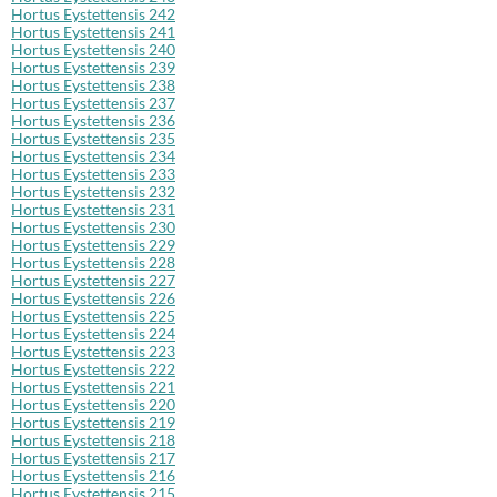
Hortus Eystettensis 242
Hortus Eystettensis 241
Hortus Eystettensis 240
Hortus Eystettensis 239
Hortus Eystettensis 238
Hortus Eystettensis 237
Hortus Eystettensis 236
Hortus Eystettensis 235
Hortus Eystettensis 234
Hortus Eystettensis 233
Hortus Eystettensis 232
Hortus Eystettensis 231
Hortus Eystettensis 230
Hortus Eystettensis 229
Hortus Eystettensis 228
Hortus Eystettensis 227
Hortus Eystettensis 226
Hortus Eystettensis 225
Hortus Eystettensis 224
Hortus Eystettensis 223
Hortus Eystettensis 222
Hortus Eystettensis 221
Hortus Eystettensis 220
Hortus Eystettensis 219
Hortus Eystettensis 218
Hortus Eystettensis 217
Hortus Eystettensis 216
Hortus Eystettensis 215