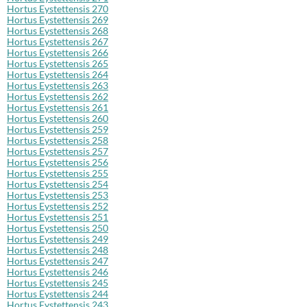
Hortus Eystettensis 270
Hortus Eystettensis 269
Hortus Eystettensis 268
Hortus Eystettensis 267
Hortus Eystettensis 266
Hortus Eystettensis 265
Hortus Eystettensis 264
Hortus Eystettensis 263
Hortus Eystettensis 262
Hortus Eystettensis 261
Hortus Eystettensis 260
Hortus Eystettensis 259
Hortus Eystettensis 258
Hortus Eystettensis 257
Hortus Eystettensis 256
Hortus Eystettensis 255
Hortus Eystettensis 254
Hortus Eystettensis 253
Hortus Eystettensis 252
Hortus Eystettensis 251
Hortus Eystettensis 250
Hortus Eystettensis 249
Hortus Eystettensis 248
Hortus Eystettensis 247
Hortus Eystettensis 246
Hortus Eystettensis 245
Hortus Eystettensis 244
Hortus Eystettensis 243