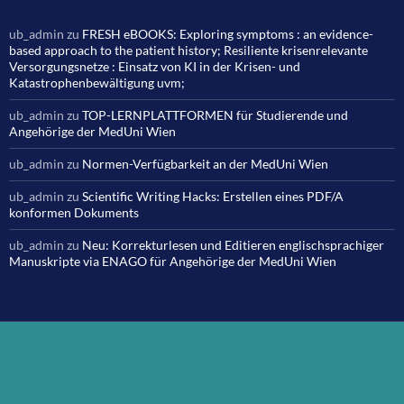
ub_admin
zu
FRESH eBOOKS: Exploring symptoms : an evidence-
based approach to the patient history; Resiliente krisenrelevante
Versorgungsnetze : Einsatz von KI in der Krisen- und
Katastrophenbewältigung uvm;
ub_admin
zu
TOP-LERNPLATTFORMEN für Studierende und
Angehörige der MedUni Wien
ub_admin
zu
Normen-Verfügbarkeit an der MedUni Wien
ub_admin
zu
Scientific Writing Hacks: Erstellen eines PDF/A
konformen Dokuments
ub_admin
zu
Neu: Korrekturlesen und Editieren englischsprachiger
Manuskripte via ENAGO für Angehörige der MedUni Wien