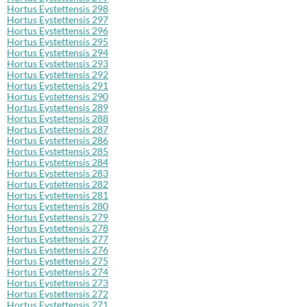
Hortus Eystettensis 298
Hortus Eystettensis 297
Hortus Eystettensis 296
Hortus Eystettensis 295
Hortus Eystettensis 294
Hortus Eystettensis 293
Hortus Eystettensis 292
Hortus Eystettensis 291
Hortus Eystettensis 290
Hortus Eystettensis 289
Hortus Eystettensis 288
Hortus Eystettensis 287
Hortus Eystettensis 286
Hortus Eystettensis 285
Hortus Eystettensis 284
Hortus Eystettensis 283
Hortus Eystettensis 282
Hortus Eystettensis 281
Hortus Eystettensis 280
Hortus Eystettensis 279
Hortus Eystettensis 278
Hortus Eystettensis 277
Hortus Eystettensis 276
Hortus Eystettensis 275
Hortus Eystettensis 274
Hortus Eystettensis 273
Hortus Eystettensis 272
Hortus Eystettensis 271