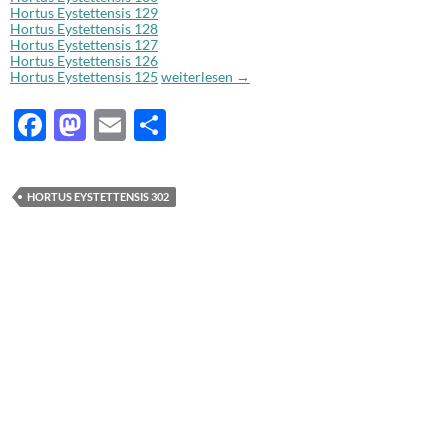
Hortus Eystettensis 129
Hortus Eystettensis 128
Hortus Eystettensis 127
Hortus Eystettensis 126
Hortus Eystettensis 302
Hortus Eystettensis 125
weiterlesen
→
F
M
E
T
ac
as
m
ei
e
to
ail
le
HORTUS EYSTETTENSIS 302
b
d
n
o
o
o
n
k