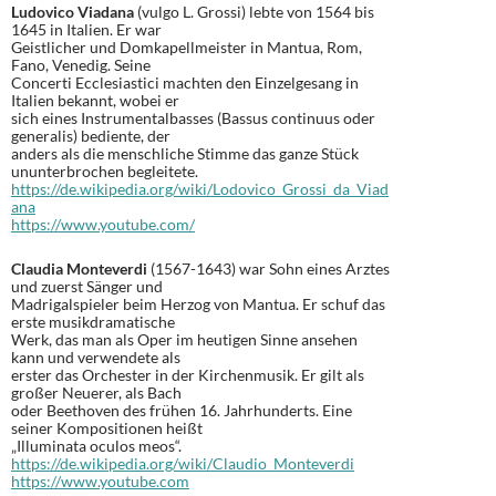
Ludovico Viadana
(vulgo L. Grossi) lebte von 1564 bis
1645 in Italien. Er war
Geistlicher und Domkapellmeister in Mantua, Rom,
Fano, Venedig. Seine
Concerti Ecclesiastici machten den Einzelgesang in
Italien bekannt, wobei er
sich eines Instrumentalbasses (Bassus continuus oder
generalis) bediente, der
anders als die menschliche Stimme das ganze Stück
ununterbrochen begleitete.
https://de.wikipedia.org/wiki/Lodovico_Grossi_da_Viad
ana
https://www.youtube.com/
Claudia Monteverdi
(1567-1643) war Sohn eines Arztes
und zuerst Sänger und
Madrigalspieler beim Herzog von Mantua. Er schuf das
erste musikdramatische
Werk, das man als Oper im heutigen Sinne ansehen
kann und verwendete als
erster das Orchester in der Kirchenmusik. Er gilt als
großer Neuerer, als Bach
oder Beethoven des frühen 16. Jahrhunderts. Eine
seiner Kompositionen heißt
„Illuminata oculos meos“.
https://de.wikipedia.org/wiki/Claudio_Monteverdi
https://www.youtube.com