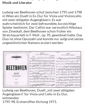
Musik und Literatur
Ludwig van Beethoven schuf zwischen 1795 und 1798
in Wien ein Duett in Es-Dur für Viola und Violoncello
mit zwei obligaten Augengläsern. Es war
wahrscheinlich für zwei befreundete, kurzsichtige
Spieler bestimmt. Der Cellist war vermutlich Nikolaus
von Zmeskall, dem Beethoven schon früher ein
Streichquartett in F-Moll , op. 95, gewidmet hatte. Das
Duo ist ohne Opuszahl und konnte nur aufgrund seines
ungewöhnlichen Namens eruiert werden.
Ludwig van Beethoven, Duett „mit zwei obligaten
Augengläsern“ für Viola und Cello in Es-Dur,
entstanden
1795-98. Erstveröffen tlichung 1971.