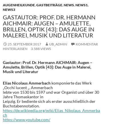
AUGENHEILKUNDE
,
GASTBEITRÄGE
,
NEWS
,
NEWS1
,
NEWS3
GASTAUTOR: PROF. DR. HERMANN
AICHMAIR: AUGEN – AMULETTE,
BRILLEN, OPTIK [43]: DAS AUGE IN
MALEREI, MUSIK UND LITERATUR
25. SEPTEMBER 2017
UB_ADMIN
KOMMENTAR
HINTERLASSEN
3.588 VIEWS
Gastautor: Prof. Dr. Hermann AICHMAIR: Augen –
Amulette, Brillen, Optik [43]: Das Auge in Malerei,
Musik und Literatur
Elias Nicolaus Ammerbach
komponierte das Werk
„Occhi lucent „. Ammerbach
lebte von 1530 bis 1597 und war Organist und über 30
Jahre Thomaskantor in
Leipzig. Er bediente sich als erster ausschließlich der
Buchstabennotation.
https://de.wikipedia.org/wiki/Elias_Nikolaus_Ammerba
ch
https://www.youtube.com/