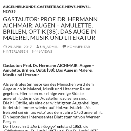
k
AUGENHEILKUNDE
,
GASTBEITRÄGE
,
NEWS
,
NEWS1
,
NEWS3
GASTAUTOR: PROF. DR. HERMANN
AICHMAIR: AUGEN – AMULETTE,
BRILLEN, OPTIK [38]: DAS AUGE IN
MALEREI, MUSIK UND LITERATUR
25. APRIL 2017
UB_ADMIN
KOMMENTAR
HINTERLASSEN
9.446 VIEWS
Gastautor: Prof. Dr. Hermann AICHMAIR: Augen –
Amulette, Brillen, Optik [38]: Das Auge in Malerei,
Musik und Literatur
Als zentrales Sinnesorgan des Menschen wird dem
Auge auch in Malerei, Musik und Literatur Raum
gegeben. Hier seien nur einige wenige Stücke
angeführt, die in der Ausstellung zu sehen sind.
Die hl. Ottilie, als eine der wichtigsten Augenheiligen,
findet sich immer wieder auf Holzvotivtafeln. Als
Beispiel sei ein „ex voto“ aus dem Jahre 1753 angeführt.
Ein besonders interessantes Blatt stammt von Werner
Berg
1
3
Der Holzschnitt
„
Die Einäugige
“
entstand 1953
,
die