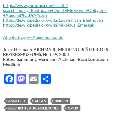
https://www.youtube.com/results?
search_query=Beethoven+Duett+Mit+Zwei+Obligaten
+Augengl%C3%A4sern
https://de.wikipedia.org/wiki/Ludwig_van_Beethoven
https://de.wikipedia.org/wiki/Nikolaus_Zmeskall
Alle Beiträge–>Augenheilkunde
Text: Hermann AICHMAIR, MEIDLING BLÄTTER DES
BEZIRKSMUSEUMS, Heft 59, 2003
Fotos: Sammlung Hermann Aichmair Bezirksmuseum
Meidling
F
M
E
T
ac
as
m
ei
e
to
ail
le
AMULETTE
AUGEN
BRILLEN
b
d
n
GESCHICHTE AUGENHEILKUNDE
OPTIK
o
o
o
n