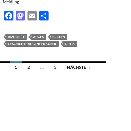
Meidling
F
M
E
T
ac
as
m
ei
e
to
ail
le
AMULETTE
AUGEN
BRILLEN
b
d
n
GESCHICHTE AUGENHEILKUNDE
OPTIK
o
o
o
n
Beitragsnavigation
1
2
…
5
NÄCHSTE →
k