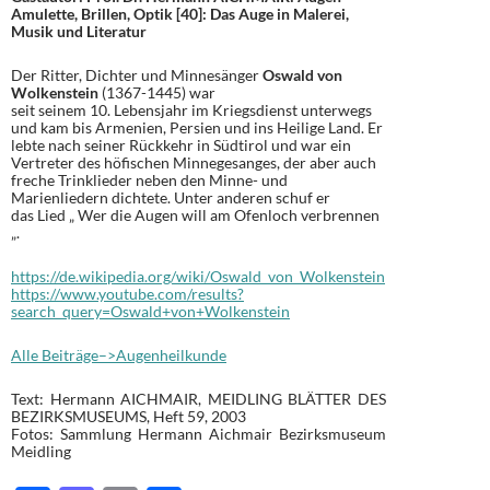
Amulette, Brillen, Optik [40]: Das Auge in Malerei,
Musik und Literatur
Der Ritter, Dichter und Minnesänger
Oswald von
Wolkenstein
(1367-1445) war
seit seinem 10. Lebensjahr im Kriegsdienst unterwegs
und kam bis Armenien, Persien und ins Heilige Land. Er
lebte nach seiner Rückkehr in Südtirol und war ein
Vertreter des höfischen Minnegesanges, der aber auch
freche Trinklieder neben den Minne- und
Marienliedern dichtete. Unter anderen schuf er
das Lied „ Wer die Augen will am Ofenloch verbrennen
„.
https://de.wikipedia.org/wiki/Oswald_von_Wolkenstein
https://www.youtube.com/results?
search_query=Oswald+von+Wolkenstein
Alle Beiträge–>Augenheilkunde
Text: Hermann AICHMAIR, MEIDLING BLÄTTER DES
BEZIRKSMUSEUMS, Heft 59, 2003
Fotos: Sammlung Hermann Aichmair Bezirksmuseum
Meidling