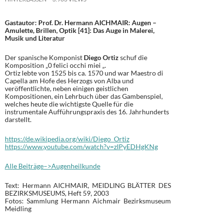
Gastautor: Prof. Dr. Hermann AICHMAIR: Augen –
Amulette, Brillen, Optik [41]: Das Auge in Malerei,
Musik und Literatur
Der spanische Komponist
Diego Ortiz
schuf die
Komposition „0 felici occhi miei „.
Ortiz lebte von 1525 bis ca. 1570 und war Maestro di
Capella am Hofe des Herzogs von Alba und
veröffentlichte, neben einigen geistlichen
Kompositionen, ein Lehrbuch über das Gambenspiel,
welches heute die wichtigste Quelle für die
instrumentale Aufführungspraxis des 16. Jahrhunderts
darstellt.
https://de.wikipedia.org/wiki/Diego_Ortiz
https://www.youtube.com/watch?v=zIPyEDHgKNg
Alle Beiträge–>Augenheilkunde
Text: Hermann AICHMAIR, MEIDLING BLÄTTER DES
BEZIRKSMUSEUMS, Heft 59, 2003
Fotos: Sammlung Hermann Aichmair Bezirksmuseum
Meidling