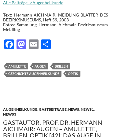
Alle Beiträge–>Augenheilkunde
Text: Hermann AICHMAIR, MEIDLING BLÄTTER DES
BEZIRKSMUSEUMS, Heft 59, 2003
Fotos: Sammlung Hermann Aichmair Bezirksmuseum
Meidling
F
M
E
T
ac
as
m
ei
e
to
ail
le
AMULETTE
AUGEN
BRILLEN
b
d
n
GESCHICHTE AUGENHEILKUNDE
OPTIK
o
o
o
n
k
AUGENHEILKUNDE
,
GASTBEITRÄGE
,
NEWS
,
NEWS1
,
NEWS3
GASTAUTOR: PROF. DR. HERMANN
AICHMAIR: AUGEN – AMULETTE,
BRILLEN, OPTIK [42]: DAS AUGE IN