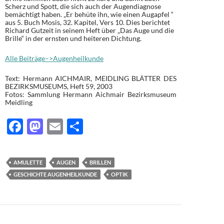
Scherz und Spott, die sich auch der Augendiagnose
bemächtigt haben. „Er behüte ihn, wie einen Augapfel “
aus 5. Buch Mosis, 32. Kapitel, Vers 10. Dies berichtet
Richard Gutzeit in seinem Heft über „Das Auge und die
Brille“ in der ernsten und heiteren Dichtung.
Alle Beiträge–>Augenheilkunde
Text: Hermann AICHMAIR, MEIDLING BLÄTTER DES
BEZIRKSMUSEUMS, Heft 59, 2003
Fotos: Sammlung Hermann Aichmair Bezirksmuseum
Meidling
F
M
E
T
ac
as
m
ei
e
to
ail
le
AMULETTE
AUGEN
BRILLEN
b
d
n
GESCHICHTE AUGENHEILKUNDE
OPTIK
o
o
o
n
k