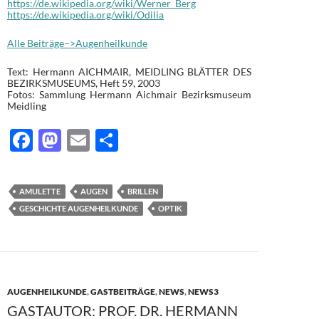
https://de.wikipedia.org/wiki/Werner_Berg
https://de.wikipedia.org/wiki/Odilia
Alle Beiträge–>Augenheilkunde
Text: Hermann AICHMAIR, MEIDLING BLÄTTER DES
BEZIRKSMUSEUMS, Heft 59, 2003
Fotos: Sammlung Hermann Aichmair Bezirksmuseum
Meidling
F
M
E
T
ac
as
m
ei
e
to
ail
le
AMULETTE
AUGEN
BRILLEN
b
d
n
GESCHICHTE AUGENHEILKUNDE
OPTIK
o
o
o
n
k
AUGENHEILKUNDE
,
GASTBEITRÄGE
,
NEWS
,
NEWS3
GASTAUTOR: PROF. DR. HERMANN