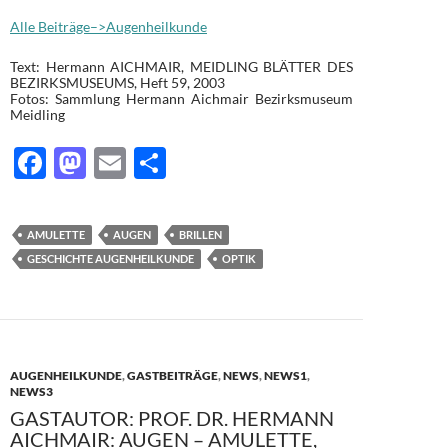
Alle Beiträge–>Augenheilkunde
Text: Hermann AICHMAIR, MEIDLING BLÄTTER DES
BEZIRKSMUSEUMS, Heft 59, 2003
Fotos: Sammlung Hermann Aichmair Bezirksmuseum
Meidling
F
M
E
T
ac
as
m
ei
e
to
ail
le
AMULETTE
AUGEN
BRILLEN
b
d
n
GESCHICHTE AUGENHEILKUNDE
OPTIK
o
o
o
n
k
AUGENHEILKUNDE
,
GASTBEITRÄGE
,
NEWS
,
NEWS1
,
NEWS3
GASTAUTOR: PROF. DR. HERMANN
AICHMAIR: AUGEN – AMULETTE,