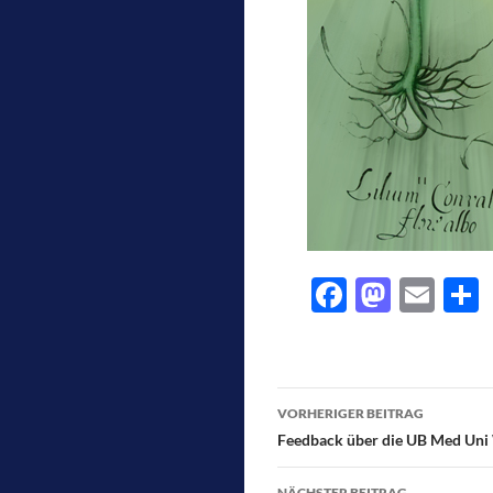
F
M
E
ac
as
m
e
e
to
ai
l
b
d
l
Beitragsnavigati
VORHERIGER BEITRAG
o
o
Feedback über die UB Med Uni
o
n
NÄCHSTER BEITRAG