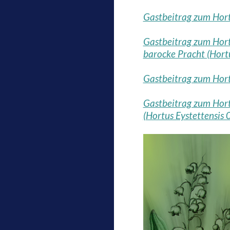
Gastbeitrag zum Hortu
Gastbeitrag zum Hort
barocke Pracht (Hortu
Gastbeitrag zum Hortu
Gastbeitrag zum Hortu
(Hortus Eystettensis 