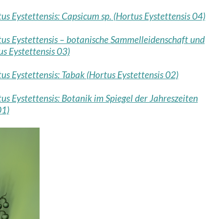
s Eystettensis: Capsicum sp. (Hortus Eystettensis 04)
us Eystettensis – botanische Sammelleidenschaft und
s Eystettensis 03)
s Eystettensis: Tabak (Hortus Eystettensis 02)
s Eystettensis: Botanik im Spiegel der Jahreszeiten
01)