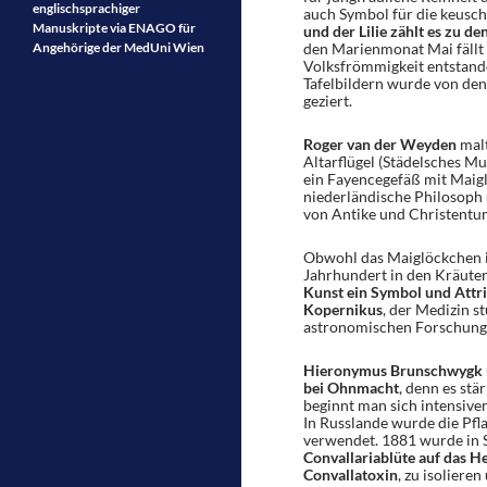
englischsprachiger
auch Symbol für die keusc
Manuskripte via ENAGO für
und der Lilie zählt es zu 
Angehörige der MedUni Wien
den Marienmonat Mai fällt 
Volksfrömmigkeit entstand
Tafelbildern wurde von den
geziert.
Roger van der Weyden
mal
Altarflügel (Städelsches M
ein Fayencegefäß mit Maig
niederländische Philosoph 
von Antike und Christentum
Obwohl das Maiglöckchen in
Jahrhundert in den Kräuter
Kunst ein Symbol und Attri
Kopernikus
, der Medizin s
astronomischen Forschunge
Hieronymus Brunschwygk
bei Ohnmacht
, denn es stä
beginnt man sich intensive
In Russlande wurde die Pfla
verwendet. 1881 wurde in S
Convallariablüte auf das H
Convallatoxin
, zu isolier