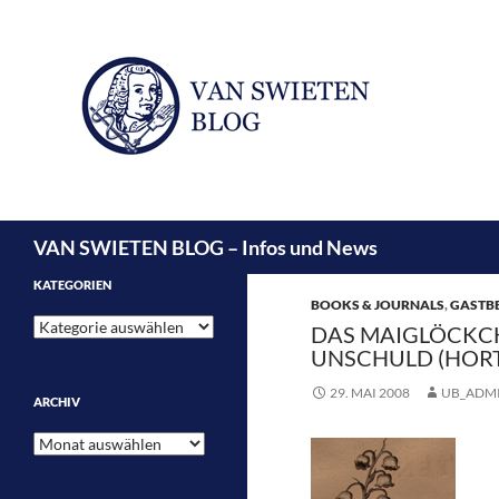
Suchen
VAN SWIETEN BLOG – Infos und News
KATEGORIEN
BOOKS & JOURNALS
,
GASTB
Kategorien
DAS MAIGLÖCKCH
UNSCHULD (HORT
29. MAI 2008
UB_ADM
ARCHIV
Archiv