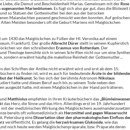
he Liebe, die Demut und Bescheidenheit Marias. Gemeinsam mit der
Rose
den sogenannten Marienblumen
. Es fügt sich also gar gut, dass die Blütezeit 
und so Statuen der Gottesmutter bei den aus der barocken
enen Maiandachten passend geschmückt werden konnten. Auf gotischen
 Alten Meisten besonders oft die Geburt Mariens mit Maiglöckchen
t um 1430 das Maiglöckchen zu Füßen der Hl. Veronika auf einem
useum, Frankfurt). Der große
Albrecht Dürer
stellt in seinem Kupferstich
löckchen vor den schreibenden
Erasmus von Rotterdam
. Der
und Theologe bemühte sich in seinen Schriften nicht nur um eine Synthe
, sondern erwähnt häufig die makellose Reinheit der Gottesmutter…
 den Schriften der Antike nicht erwähnt wird und erst ab dem 15.
büchern zu finden ist, wird es auch für bedeutende
Ärzte in der bildende
but der Heilkunst
. So lies sich der berühmte Astronom
Nikolaus
tudiert hatte und diesen Beruf auch bis zu seinem Tode neben den
n ausgeübt hatte, mit einem Maiglöckchen in der Hand porträtieren.
und
Matthiolus
empfehlen in ihren Kräuterbüchern das
„Blümleinwasser
rkt das Herz, die Sinne und das Hirn. Allerdings erst im 19. Jahrhundert
r mit der medizinischen Wirkung des Maiglöckchens auseinanderzusetzen
nze bereits oft volksmedizinisch als
Herzmittel und gegen Wassersucht
t. Petersburg eine
Dissertation über den pharmakologischen Einfluss de
erz
veröffentlicht. Es gelang die
herzwirksamen Glykoside
, wie das
en und noch heute werden Maiglöckchenpräparate, bzw. Präparate deren