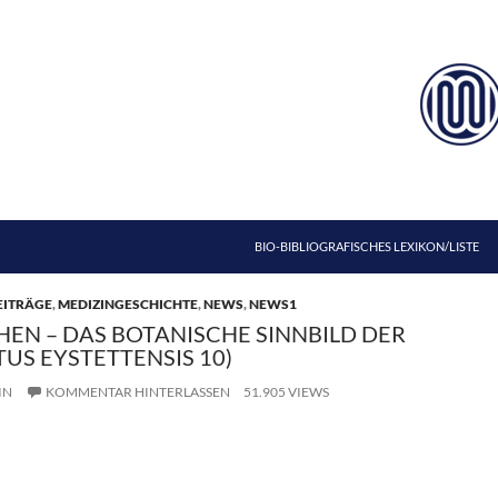
ZUM INHALT SPRINGEN
BIO-BIBLIOGRAFISCHES LEXIKON/LISTE
EITRÄGE
,
MEDIZINGESCHICHTE
,
NEWS
,
NEWS1
EN – DAS BOTANISCHE SINNBILD DER
US EYSTETTENSIS 10)
IN
KOMMENTAR HINTERLASSEN
51.905 VIEWS