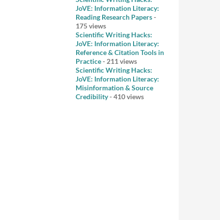
JoVE: Information Literacy:
Reading Research Papers
-
175 views
Scientific Writing Hacks:
JoVE: Information Literacy:
Reference & Citation Tools in
Practice
- 211 views
Scientific Writing Hacks:
JoVE: Information Literacy:
Misinformation & Source
Credibility
- 410 views