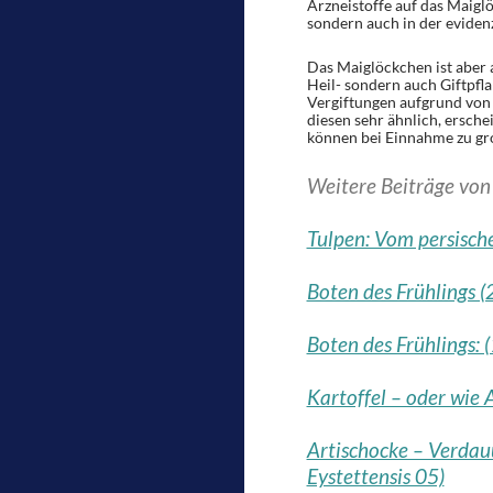
Arzneistoffe auf das Maiglö
sondern auch in der evidenz
Das Maiglöckchen ist aber
Heil- sondern auch Giftpfl
Vergiftungen aufgrund von 
diesen sehr ähnlich, erschein
können bei Einnahme zu gr
Weitere Beiträge vo
Tulpen: Vom persisch
Boten des Frühlings (2
Boten des Frühlings: (
Kartoffel – oder wie 
Artischocke – Verdau
Eystettensis 05)