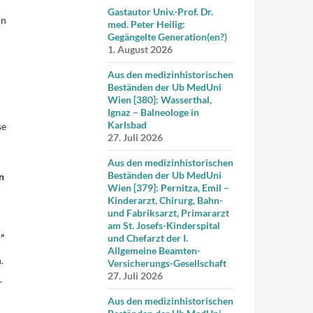
Gastautor Univ.-Prof. Dr.
in
med. Peter Heilig:
Gegängelte Generation(en?)
1. August 2026
Aus den medizinhistorischen
Beständen der Ub MedUni
Wien [380]: Wasserthal,
Ignaz – Balneologe in
Karlsbad
se
27. Juli 2026
Aus den medizinhistorischen
Beständen der Ub MedUni
n
Wien [379]: Pernitza, Emil –
Kinderarzt, Chirurg, Bahn-
und Fabriksarzt, Primararzt
am St. Josefs-Kinderspital
“
und Chefarzt der I.
Allgemeine Beamten-
.
Versicherungs-Gesellschaft
27. Juli 2026
r
Aus den medizinhistorischen