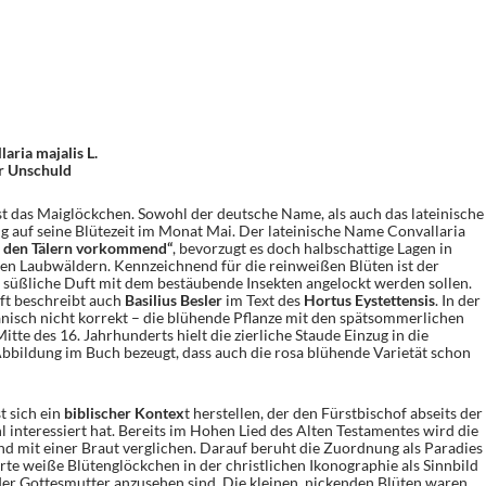
aria majalis L.
er Unschuld
st das Maiglöckchen. Sowohl der deutsche Name, als auch das lateinische
 auf seine Blütezeit im Monat Mai. Der lateinische Name Convallaria
n den Tälern vorkommend“
, bevorzugt es doch halbschattige Lagen in
ten Laubwäldern. Kennzeichnend für die reinweißen Blüten ist der
 süßliche Duft mit dem bestäubende Insekten angelockt werden sollen.
t beschreibt auch
Basilius Besler
im Text des
Hortus Eystettensis
. In der
anisch nicht korrekt – die blühende Pflanze mit den spätsommerlichen
itte des 16. Jahrhunderts hielt die zierliche Staude Einzug in die
bbildung im Buch bezeugt, dass auch die rosa blühende Varietät schon
t sich ein
biblischer Kontex
t herstellen, der den Fürstbischof abseits der
 interessiert hat. Bereits im Hohen Lied des Alten Testamentes wird die
d mit einer Braut verglichen. Darauf beruht die Zuordnung als Paradies
te weiße Blütenglöckchen in der christlichen Ikonographie als Sinnbild
 der Gottesmutter anzusehen sind. Die kleinen, nickenden Blüten waren