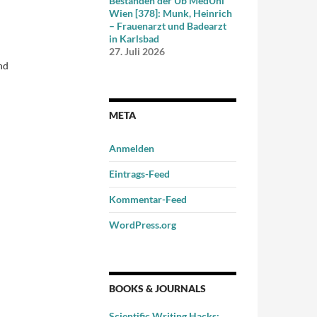
Beständen der Ub MedUni
Wien [378]: Munk, Heinrich
– Frauenarzt und Badearzt
in Karlsbad
27. Juli 2026
nd
META
Anmelden
Eintrags-Feed
Kommentar-Feed
WordPress.org
BOOKS & JOURNALS
Scientific Writing Hacks: