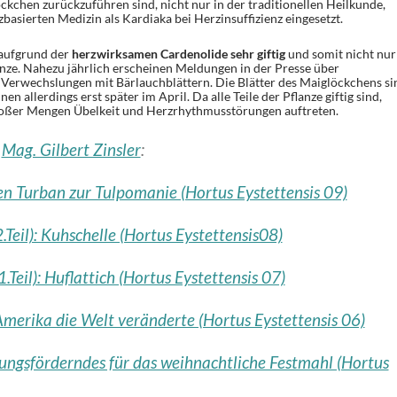
ckchen zurückzuführen sind, nicht nur in der traditionellen Heilkunde,
basierten Medizin als Kardiaka bei Herzinsuffizienz eingesetzt.
 aufgrund der
herzwirksamen Cardenolide sehr giftig
und somit nicht nur
anze. Nahezu jährlich erscheinen Meldungen in der Presse über
Verwechslungen mit Bärlauchblättern. Die Blätter des Maiglöckchens si
en allerdings erst später im April. Da alle Teile der Pflanze giftig sind,
oßer Mengen Übelkeit und Herzrhythmusstörungen auftreten.
n
Mag. Gilbert Zinsler
:
en Turban zur Tulpomanie (Hortus Eystettensis 09)
.Teil): Kuhschelle (Hortus Eystettensis08)
1.Teil): Huflattich (Hortus Eystettensis 07)
Amerika die Welt veränderte (Hortus Eystettensis 06)
ungsförderndes für das weihnachtliche Festmahl (Hortus