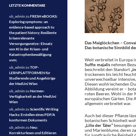
LETZTE KOMMENTARE
ub_admin
zu
FRESH eBOOKS:
Exploring symptoms : an
evidence-based approach to
the patient history; Resiliente
krisenrelevante
Das Maiglöckchen – Convall
Versorgungsnetze : Einsatz
Das botanische Sinnbild d
von KI in der Krisen- und
Katastrophenbewältigung
Weit verbreitet in Europa i
uvm;
Suffix majalis
nehmen Bezug
ub_admin
zu
TOP-
beschreibt den Standort
„i
LERNPLATTFORMEN für
trockenem bis leicht feuch
Studierende und Angehörige
unverwechselbar intensive,
der MedUni Wien
Diesen wohlriechenden Duf
Abbildung vereint er – bot
ub_admin
zu
Normen-
roten Beeren. Wohl in der M
Verfügbarkeit an der MedUni
europäischen Gärten. Die A
Wien
allgemein verbreitet war.
ub_admin
zu
Scientific Writing
Hacks: Erstellen eines PDF/A
Auch bei dieser Pflanze läss
konformen Dokuments
botanischen Schönheit wohl
„Lilie der Täler“
besungen un
ub_admin
zu
Neu:
und Marienblume, deren zar
Korrekturlesen und Editieren
für jungfräuliche Reinheit