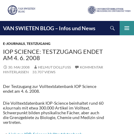
Suchen
VAN SWIETEN BLOG – Infos und News
ZUM
INHALT
PRIMÄ
SPRINGEN
MENÜ
E-JOURNALS
,
TESTZUGANG
IOP SCIENCE: TESTZUGANG ENDET
AM 4. 6. 2008
30. MAI 2008
HELMUT DOLLFUSS
KOMMENTAR
HINTERLASSEN
33.707 VIEWS
Der Testzugang zur Volltextdatenbank IOP Science
endet am 4. 6. 2008.
Die Volltextdatenbank IOP-Science beinhaltet rund 60
eJournals mit etwa 300.000 Artikel im Volltext.
Schwerpunkt bilden physikalische Fächer, aber auch
die Grenzgebiete zu Biologie, Chemie und Medizin sind
vertreten.