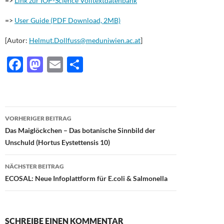
=>
Link zur IOP-Science Volltextdatenbank
=>
User Guide (PDF Download, 2MB)
[Autor:
Helmut.Dollfuss@meduniwien.ac.at
]
F
M
E
T
ac
as
m
ei
e
to
ail
le
b
d
n
Beitragsnavigation
VORHERIGER BEITRAG
o
o
Das Maiglöckchen – Das botanische Sinnbild der
o
n
Unschuld (Hortus Eystettensis 10)
k
NÄCHSTER BEITRAG
ECOSAL: Neue Infoplattform für E.coli & Salmonella
SCHREIBE EINEN KOMMENTAR