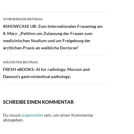
b
d
n
o
o
Beitragsnavigation
o
n
VORHERIGER BEITRAG
#SHOWCASE UB: Zum Internationalen Frauentag am
k
8. März: „Petition um Zulassung der Frauen zum
medizinischen Studium und um Freigebung der
ärztlichen Praxis an weibliche Doctoren“
NÄCHSTER BEITRAG
FRESH eBOOKS: AI for radiology; Morson and
Dawson’s gastrointestinal pathology;
SCHREIBE EINEN KOMMENTAR
Du musst
angemeldet
sein, um einen Kommentar
abzugeben.