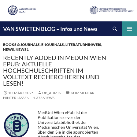
Suchen
VAN SWIETEN BLOG – Infos und News
ZUM
INHALT
PRIMÄ
SPRINGEN
MENÜ
BOOKS & JOURNALS
,
E-JOURNALS
,
LITERATURHINWEIS
,
NEWS
,
NEWS1
RECENTLY ADDED IN MEDUNIWIEN
EPUB: AKTUELLE
HOCHSCHULSCHRIFTEN IM
VOLLTEXT RECHERCHIEREN UND
LESEN!
10. MÄRZ 2025
UB_ADMIN
KOMMENTAR
HINTERLASSEN
1.373 VIEWS
MedUni Wien ePub ist der
Publikationsserver der
Universitätsbibliothek der
Medizinischen Universität Wien,
über den Sie in die approbierten
Abschlussarbeiten der