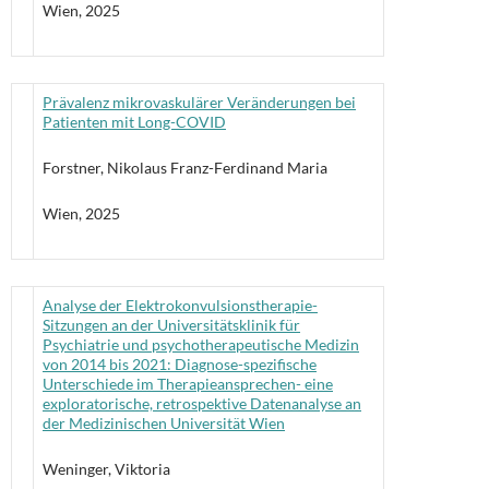
Wien, 2025
Prävalenz mikrovaskulärer Veränderungen bei
Patienten mit Long-COVID
Forstner, Nikolaus Franz-Ferdinand Maria
Wien, 2025
Analyse der Elektrokonvulsionstherapie-
Sitzungen an der Universitätsklinik für
Psychiatrie und psychotherapeutische Medizin
von 2014 bis 2021: Diagnose-spezifische
Unterschiede im Therapieansprechen- eine
exploratorische, retrospektive Datenanalyse an
der Medizinischen Universität Wien
Weninger, Viktoria