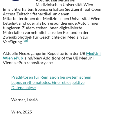
Medizinischen Universität Wien
Einsicht erhalten. Ebenso erhalten Sie Zugriff auf Open
Access Zeitschriftenartikel, an denen
Mitarbeiter:innen der Medizinischen Universität Wien
beteiligt sind oder als korrespondierende Autor:innen
fungieren. Zudem stehen Ihnen digitalisierte
Materialien vornehmlich aus den Beständen der
Zweigbibliothek für Geschichte der Medizin zur
[en]
Verfügung.
Aktuelle Neuzugänge im Repositorium der UB
MedUni
Wien ePub
sind/New Additions of the UB MedUni
Vienna ePub repository are
:
Prädiktoren für Remission bei systemischem
Lupus erythematodes. Eine retrospektive
Datenanalyse
Werner, László
Wien, 2025