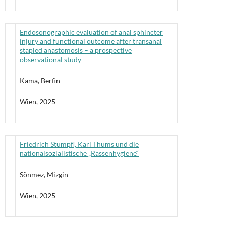
Endosonographic evaluation of anal sphincter
injury and functional outcome after transanal
stapled anastomosis – a prospective
observational study
Kama, Berfin
Wien, 2025
Friedrich Stumpfl, Karl Thums und die
nationalsozialistische „Rassenhygiene“
Sönmez, Mizgin
Wien, 2025