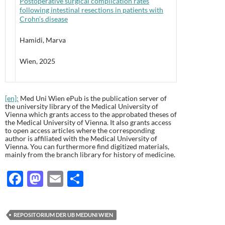
Postoperative surgical complication rates
following intestinal resections in patients with
Crohn’s disease
Hamidi, Marva
Wien, 2025
[en]:
Med Uni Wien ePub is the publication server of
the university library of the Medical University of
Vienna which grants access to the approbated theses of
the Medical University of Vienna. It also grants access
to open access articles where the corresponding
author is affiliated with the Medical University of
Vienna. You can furthermore find digitized materials,
mainly from the branch library for history of medicine.
F
M
E
T
ac
as
m
ei
e
to
ail
le
REPOSITORIUM DER UB MEDUNI WIEN