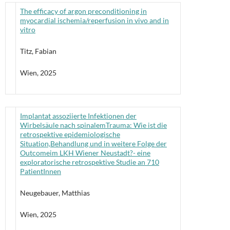
The efficacy of argon preconditioning in
myocardial ischemia/reperfusion in vivo and in
vitro
Titz, Fabian
Wien, 2025
Implantat assoziierte Infektionen der
Wirbelsäule nach spinalemTrauma: Wie ist die
retrospektive epidemiologische
Situation,Behandlung und in weitere Folge der
Outcomeim LKH Wiener Neustadt?- eine
exploratorische retrospektive Studie an 710
PatientInnen
Neugebauer, Matthias
Wien, 2025