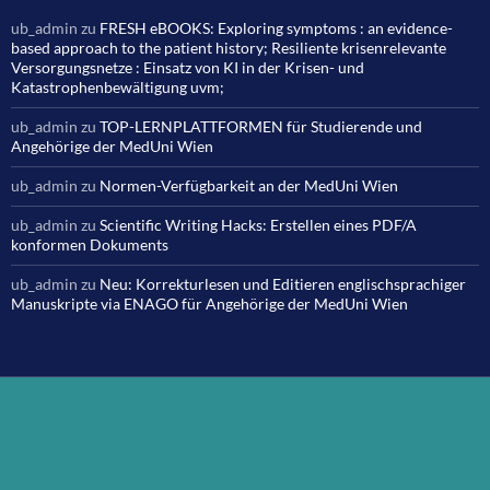
ub_admin
zu
FRESH eBOOKS: Exploring symptoms : an evidence-
based approach to the patient history; Resiliente krisenrelevante
Versorgungsnetze : Einsatz von KI in der Krisen- und
Katastrophenbewältigung uvm;
ub_admin
zu
TOP-LERNPLATTFORMEN für Studierende und
Angehörige der MedUni Wien
ub_admin
zu
Normen-Verfügbarkeit an der MedUni Wien
ub_admin
zu
Scientific Writing Hacks: Erstellen eines PDF/A
konformen Dokuments
ub_admin
zu
Neu: Korrekturlesen und Editieren englischsprachiger
Manuskripte via ENAGO für Angehörige der MedUni Wien