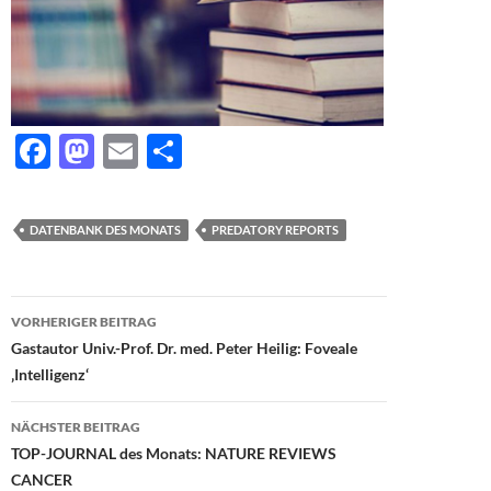
F
M
E
T
ac
as
m
ei
e
to
ail
le
DATENBANK DES MONATS
PREDATORY REPORTS
b
d
n
o
o
Beitragsnavigation
o
n
VORHERIGER BEITRAG
Gastautor Univ.-Prof. Dr. med. Peter Heilig: Foveale
k
‚Intelligenz‘
NÄCHSTER BEITRAG
TOP-JOURNAL des Monats: NATURE REVIEWS
CANCER