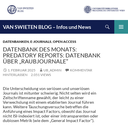
Suchen
VAN SWIETEN BLOG – Infos und News
ZUM
INHALT
PRIMÄ
SPRINGEN
MENÜ
DATENBANKEN
,
E-JOURNALS
,
OPEN ACCESS
DATENBANK DES MONATS:
PREDATORY REPORTS: DATENBANK
ÜBER „RAUBJOURNALE“
1. FEBRUAR 2025
UB_ADMIN
KOMMENTAR
HINTERLASSEN
2.051 VIEWS
Die Unterscheidung von seriösen und unseriösen
Journals ist mitunter schwierig. Nicht selten wird ein
Zeitschriftenname gewählt, der leicht zu einer
Verwechslung mit einem etablierten Journal führen
kann. Weitere Täuschungsversuche betreffen die
Anführung eines Impact Factors, obwohl das Journal
nicht ISI-indexiert ist, oder einer intransparenten oder
dubiosen Metrik (wie dem „General Impact Factor“).