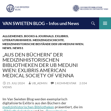
Suchen
VAN SWIETEN BLOG – Infos und News
ZUM
INHALT
PRIMÄ
SPRINGEN
MENÜ
ALLGEMEINES
,
BOOKS & JOURNALS
,
EXLIBRIS
,
LITERATURHINWEIS
,
MEDIZINGESCHICHTE
,
MEDIZINHISTORISCHE BESTÄNDE DER UB MEDUNI WIEN
,
NEWS
,
NEWS1
„AUS DEN BÜCHERN“ DER
MEDIZINHISTORISCHEN
BIBLIOTHEKEN DER UB MEDUNI
WIEN: EXLIBRIS AMERICAN
MEDICAL SOCIETY OF VIENNA
25. JULI 2024
UB_ADMIN
1 KOMMENTAR
2.034
VIEWS
Im Van Swieten Blog werden exemplarisch
digitalisierte Exlibris aus den Büchern der
medizinhistorischen Bibliotheken
präsentiert, die im
»Bibliothekskatalog
und im
»Repositorium