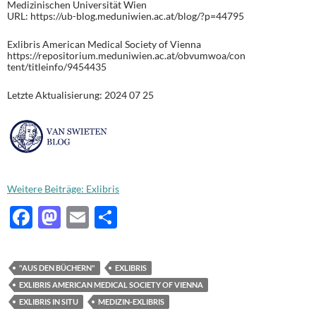
Medizinischen Universität Wien
URL: https://ub-blog.meduniwien.ac.at/blog/?p=44795
Exlibris American Medical Society of Vienna
https://repositorium.meduniwien.ac.at/obvumwoa/con
tent/titleinfo/9454435
Letzte Aktualisierung: 2024 07 25
Weitere Beiträge: Exlibris
F
M
E
T
ac
as
m
ei
e
to
ail
le
"AUS DEN BÜCHERN"
EXLIBRIS
b
d
n
EXLIBRIS AMERICAN MEDICAL SOCIETY OF VIENNA
o
o
EXLIBRIS IN SITU
MEDIZIN-EXLIBRIS