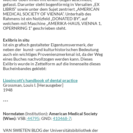
gefasst. Darunter steht bogenförmig in Versalien „EX
LIBRIS“ sowie unter dem Sujet zentriert „AMERICAN
MEDICAL SOCIETY OF VIENNA“. Unterhalb des
Rahmens ist ein Notizfeld „DONATED BY“, auf
welchem mit Maschine „AMERIKA-HAUS, VIENNA 1,
OPERNRING 1“ geschrieben steht.
Exlibris in situ
ist ein grafisch gestalteter Eigentumsvermerk, der
neben der kunst- und kulturhistorischen Bedeutung
auch ein wichtiges Provenienzmerkmal ist, da der Weg
eines Buches nachvollzogen werden kann. Dieses
Exlibris wurde in Zettelform auf die Innenseite dieses
Bucheinbandes geklebt:
Lippincott’s handbook of dental practice
Grossman, Louis I. [Herausgeber]
1948
***
Normdaten
(Institution)
: American Medical Society
(Wien):
VSB:
44795
; GND:
410468-7
;
VAN SWIETEN BLOG der Universitätsbibliothek der