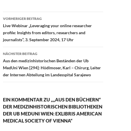
o
n
k
Beitragsnavigation
VORHERIGER BEITRAG
Live-Webinar „Leveraging your online researcher
profile: Insights from editors, researchers and
journalists“, 3. September 2024, 17 Uhr
NÄCHSTER BEITRAG
Aus den medizinhistorischen Beständen der Ub
MedUni Wien [294]: Hödlmoser, Karl – Chirurg, Leiter
der Internen Abteilung im Landesspital Sarajewo
EIN KOMMENTAR ZU „„AUS DEN BÜCHERN“
DER MEDIZINHISTORISCHEN BIBLIOTHEKEN
DER UB MEDUNI WIEN: EXLIBRIS AMERICAN
MEDICAL SOCIETY OF VIENNA“