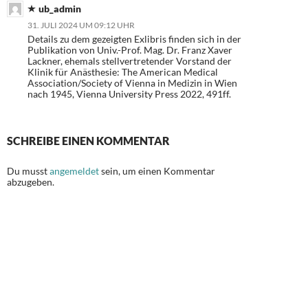
ub_admin
31. JULI 2024 UM 09:12 UHR
Details zu dem gezeigten Exlibris finden sich in der
Publikation von Univ.-Prof. Mag. Dr. Franz Xaver
Lackner, ehemals stellvertretender Vorstand der
Klinik für Anästhesie: The American Medical
Association/Society of Vienna in Medizin in Wien
nach 1945, Vienna University Press 2022, 491ff.
SCHREIBE EINEN KOMMENTAR
Du musst
angemeldet
sein, um einen Kommentar
abzugeben.