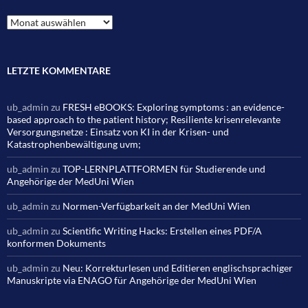
Archiv
LETZTE KOMMENTARE
ub_admin
zu
FRESH eBOOKS: Exploring symptoms : an evidence-
based approach to the patient history; Resiliente krisenrelevante
Versorgungsnetze : Einsatz von KI in der Krisen- und
Katastrophenbewältigung uvm;
ub_admin
zu
TOP-LERNPLATTFORMEN für Studierende und
Angehörige der MedUni Wien
ub_admin
zu
Normen-Verfügbarkeit an der MedUni Wien
ub_admin
zu
Scientific Writing Hacks: Erstellen eines PDF/A
konformen Dokuments
ub_admin
zu
Neu: Korrekturlesen und Editieren englischsprachiger
Manuskripte via ENAGO für Angehörige der MedUni Wien