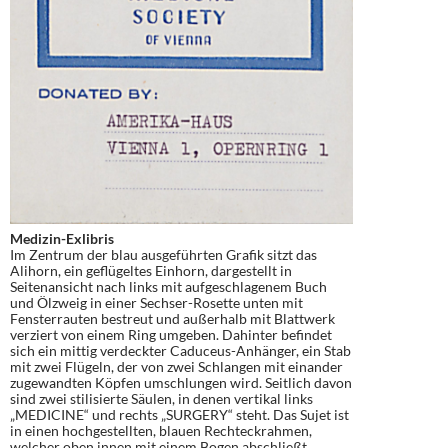
Medizin-Exlibris
Im Zentrum der blau ausgeführten Grafik sitzt das
Alihorn, ein geflügeltes Einhorn, dargestellt in
Seitenansicht nach links mit aufgeschlagenem Buch
und Ölzweig in einer Sechser-Rosette unten mit
Fensterrauten bestreut und außerhalb mit Blattwerk
verziert von einem Ring umgeben. Dahinter befindet
sich ein mittig verdeckter Caduceus-Anhänger, ein Stab
mit zwei Flügeln, der von zwei Schlangen mit einander
zugewandten Köpfen umschlungen wird. Seitlich davon
sind zwei stilisierte Säulen, in denen vertikal links
„MEDICINE“ und rechts „SURGERY“ steht. Das Sujet ist
in einen hochgestellten, blauen Rechteckrahmen,
welcher oben innen mit einem Bogen abschließt,