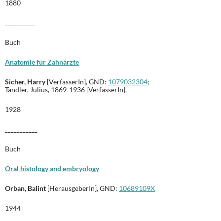
1880
__________
Buch
Anatomie für Zahnärzte
Sicher, Harry
[VerfasserIn], GND:
1079032304
;
Tandler, Julius, 1869-1936 [VerfasserIn],
1928
___________
Buch
Oral histology and embryology
Orban, Balint
[HerausgeberIn], GND:
10689109X
1944