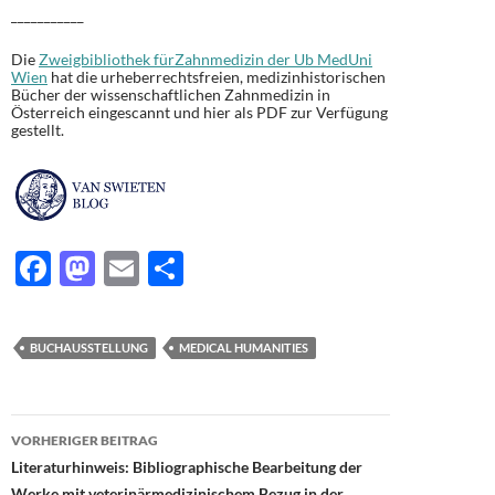
___________
Die
Zweigbibliothek fürZahnmedizin der Ub MedUni
Wien
hat die urheberrechtsfreien, medizinhistorischen
Bücher der wissenschaftlichen Zahnmedizin in
Österreich eingescannt und hier als PDF zur Verfügung
gestellt.
F
M
E
T
ac
as
m
ei
e
to
ail
le
BUCHAUSSTELLUNG
MEDICAL HUMANITIES
b
d
n
o
o
Beitragsnavigation
o
n
VORHERIGER BEITRAG
Literaturhinweis: Bibliographische Bearbeitung der
k
Werke mit veterinärmedizinischem Bezug in der