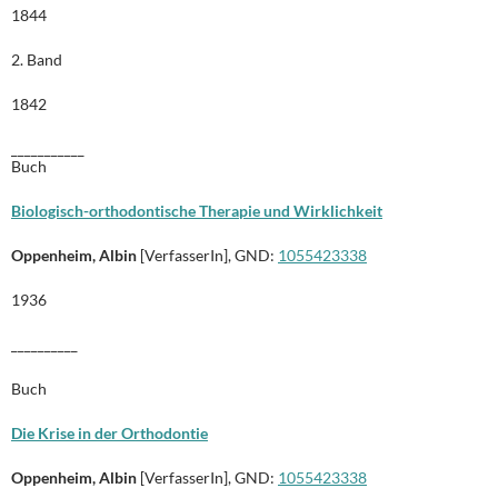
1844
2. Band
1842
___________
Buch
Biologisch-orthodontische Therapie und Wirklichkeit
Oppenheim, Albin
[VerfasserIn], GND:
1055423338
1936
__________
Buch
Die Krise in der Orthodontie
Oppenheim, Albin
[VerfasserIn], GND:
1055423338