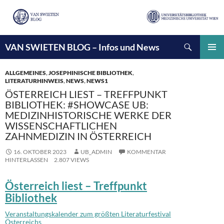
Suchen
VAN SWIETEN BLOG – Infos und News
ZUM
INHALT
PRIMÄ
SPRINGEN
MENÜ
ALLGEMEINES
,
JOSEPHINISCHE BIBLIOTHEK
,
LITERATURHINWEIS
,
NEWS
,
NEWS1
ÖSTERREICH LIEST – TREFFPUNKT
BIBLIOTHEK: #SHOWCASE UB:
MEDIZINHISTORISCHE WERKE DER
WISSENSCHAFTLICHEN
ZAHNMEDIZIN IN ÖSTERREICH
16. OKTOBER 2023
UB_ADMIN
KOMMENTAR
HINTERLASSEN
2.807 VIEWS
Österreich liest – Treffpunkt
Bibliothek
Veranstaltungskalender zum größten Literaturfestival
Österreichs