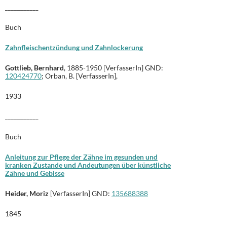
___________
Buch
Zahnfleischentzündung und Zahnlockerung
Gottlieb, Bernhard
, 1885-1950 [VerfasserIn] GND:
120424770
; Orban, B. [VerfasserIn],
1933
___________
Buch
Anleitung zur Pflege der Zähne im gesunden und
kranken Zustande und Andeutungen über künstliche
Zähne und Gebisse
Heider, Moriz
[VerfasserIn] GND:
135688388
1845