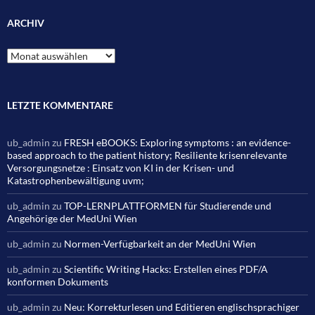
ARCHIV
Archiv
LETZTE KOMMENTARE
ub_admin
zu
FRESH eBOOKS: Exploring symptoms : an evidence-
based approach to the patient history; Resiliente krisenrelevante
Versorgungsnetze : Einsatz von KI in der Krisen- und
Katastrophenbewältigung uvm;
ub_admin
zu
TOP-LERNPLATTFORMEN für Studierende und
Angehörige der MedUni Wien
ub_admin
zu
Normen-Verfügbarkeit an der MedUni Wien
ub_admin
zu
Scientific Writing Hacks: Erstellen eines PDF/A
konformen Dokuments
ub_admin
zu
Neu: Korrekturlesen und Editieren englischsprachiger