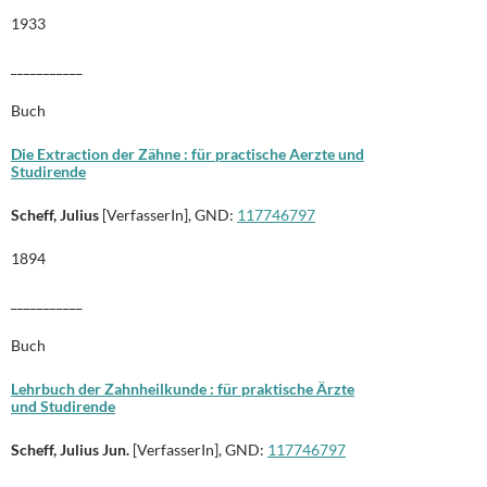
1933
___________
Buch
Die Extraction der Zähne : für practische Aerzte und
Studirende
Scheff, Julius
[VerfasserIn], GND:
117746797
1894
___________
Buch
Lehrbuch der Zahnheilkunde : für praktische Ärzte
und Studirende
Scheff, Julius Jun.
[VerfasserIn], GND:
117746797