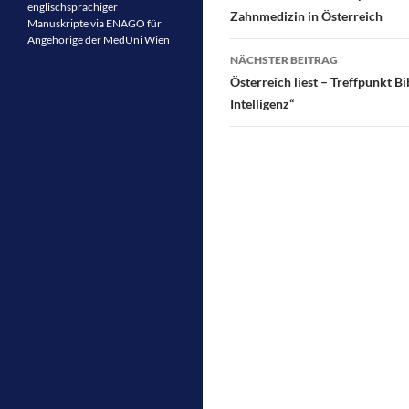
k
englischsprachiger
Zahnmedizin in Österreich
Manuskripte via ENAGO für
Angehörige der MedUni Wien
NÄCHSTER BEITRAG
Österreich liest – Treffpunkt 
Intelligenz“