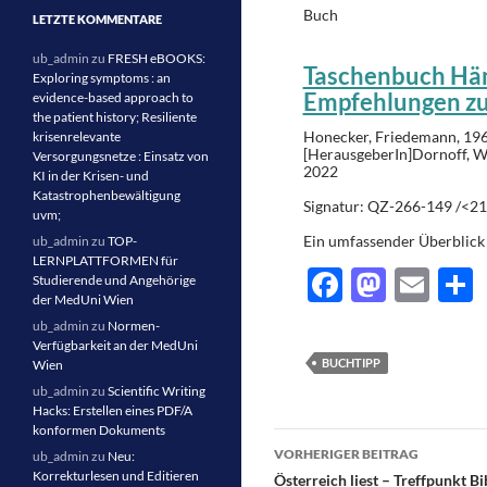
Buch
LETZTE KOMMENTARE
ub_admin
zu
FRESH eBOOKS:
Taschenbuch Häma
Exploring symptoms : an
Empfehlungen zu
evidence-based approach to
the patient history; Resiliente
Honecker, Friedemann, 196
krisenrelevante
[HerausgeberIn]Dornoff, W
Versorgungsnetze : Einsatz von
2022
KI in der Krisen- und
Katastrophenbewältigung
Signatur: QZ-266-149 /<2
uvm;
Ein umfassender Überblick
ub_admin
zu
TOP-
LERNPLATTFORMEN für
F
M
E
Studierende und Angehörige
der MedUni Wien
ac
as
m
e
ub_admin
zu
Normen-
e
to
ail
l
Verfügbarkeit an der MedUni
BUCHTIPP
Wien
b
d
ub_admin
zu
Scientific Writing
Hacks: Erstellen eines PDF/A
o
o
konformen Dokuments
Beitragsnavigati
o
n
VORHERIGER BEITRAG
ub_admin
zu
Neu:
Korrekturlesen und Editieren
Österreich liest – Treffpunkt