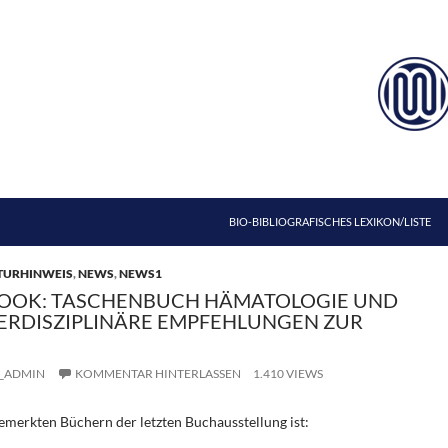
ZUM INHALT SPRINGEN
BIO-BIBLIOGRAFISCHES LEXIKON/LISTE
TURHINWEIS
,
NEWS
,
NEWS1
OOK: TASCHENBUCH HÄMATOLOGIE UND
TERDISZIPLINÄRE EMPFEHLUNGEN ZUR
_ADMIN
KOMMENTAR HINTERLASSEN
1.410 VIEWS
emerkten Büchern der letzten Buchausstellung ist: