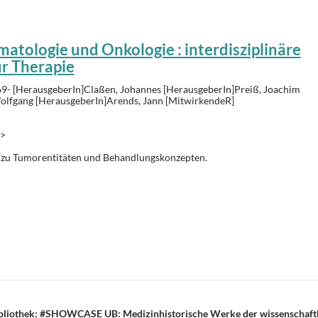
tologie und Onkologie : interdisziplinäre
r Therapie
9- [HerausgeberIn]Claßen, Johannes [HerausgeberIn]Preiß, Joachim
olfgang [HerausgeberIn]Arends, Jann [MitwirkendeR]
1>
 zu Tumorentitäten und Behandlungskonzepten.
T
i
e
n
on
 Bibliothek: #SHOWCASE UB: Medizinhistorische Werke der wissenschaft