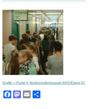
Grafik–> Punkt 4, Studierendenlesesaal AKH/Ebene 5C
F
M
E
T
ac
as
m
ei