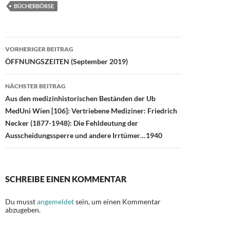
e
to
ail
le
BÜCHERBÖRSE
b
d
n
o
o
Beitragsnavigation
o
n
VORHERIGER BEITRAG
ÖFFNUNGSZEITEN (September 2019)
k
NÄCHSTER BEITRAG
Aus den medizinhistorischen Beständen der Ub
MedUni Wien [106]: Vertriebene Mediziner: Friedrich
Necker (1877-1948): Die Fehldeutung der
Ausscheidungssperre und andere Irrtümer…1940
SCHREIBE EINEN KOMMENTAR
Du musst
angemeldet
sein, um einen Kommentar
abzugeben.