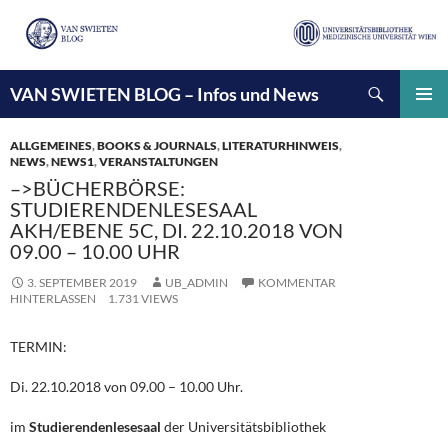
Suchen
VAN SWIETEN BLOG – Infos und News
ZUM
INHALT
PRIMÄ
SPRINGEN
MENÜ
ALLGEMEINES
,
BOOKS & JOURNALS
,
LITERATURHINWEIS
,
NEWS
,
NEWS1
,
VERANSTALTUNGEN
–>BÜCHERBÖRSE:
STUDIERENDENLESESAAL
AKH/EBENE 5C, DI. 22.10.2018 VON
09.00 – 10.00 UHR
3. SEPTEMBER 2019
UB_ADMIN
KOMMENTAR
HINTERLASSEN
1.731 VIEWS
TERMIN:
Di. 22.10.2018 von 09.00 – 10.00 Uhr.
im
Studierendenlesesaal
der Universitätsbibliothek