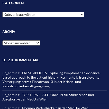
KATEGORIEN
Kategorien
ARCHIV
Archiv
LETZTE KOMMENTARE
ub_admin
zu
FRESH eBOOKS: Exploring symptoms : an evidence-
based approach to the patient history; Resiliente krisenrelevante
Versorgungsnetze : Einsatz von KI in der Krisen- und
Katastrophenbewältigung uvm;
ub_admin
zu
TOP-LERNPLATTFORMEN für Studierende und
Angehörige der MedUni Wien
ub_admin
zu
Normen-Verfügbarkeit an der MedUni Wien