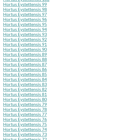
Hortus Eystettensis 99
Hortus Eystettensis 98
Hortus Eystettensis 97
Hortus Eystettensis 96
Hortus Eystettensis 95
Hortus Eystettensis 94
Hortus Eystettensis 93
Hortus Eystettensis 92
Hortus Eystettensis 91
Hortus Eystettensis 90
Hortus Eystettensis 89
Hortus Eystettensis 88
Hortus Eystettensis 87
Hortus Eystettensis 86
Hortus Eystettensis 85
Hortus Eystettensis 84
Hortus Eystettensis 83
Hortus Eystettensis 82
Hortus Eystettensis 81
Hortus Eystettensis 80
Hortus Eystettensis 79
Hortus Eystettensis 78
Hortus Eystettensis 77
Hortus Eystettensis 76
Hortus Eystettensis 75
Hortus Eystettensis 74
Hortus Eystettensis 73
Hortus Eystettensis 72