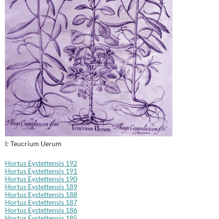
I: Teucrium Uerum
Hortus Eystettensis 192
Hortus Eystettensis 191
Hortus Eystettensis 190
Hortus Eystettensis 189
Hortus Eystettensis 188
Hortus Eystettensis 187
Hortus Eystettensis 186
Hortus Eystettensis 185