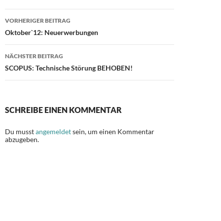
o
o
Beitragsnavigation
o
n
VORHERIGER BEITRAG
Oktober`12: Neuerwerbungen
k
NÄCHSTER BEITRAG
SCOPUS: Technische Störung BEHOBEN!
SCHREIBE EINEN KOMMENTAR
Du musst
angemeldet
sein, um einen Kommentar
abzugeben.