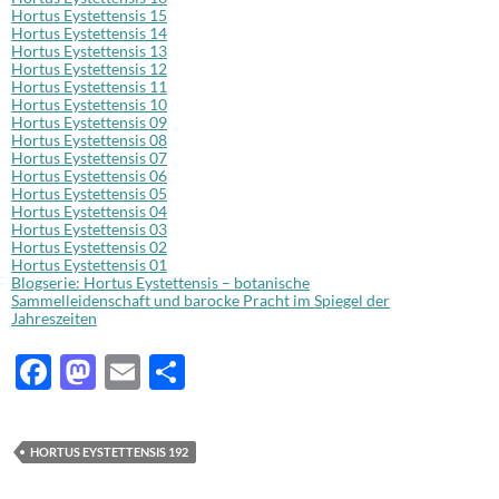
Hortus Eystettensis 15
Hortus Eystettensis 14
Hortus Eystettensis 13
Hortus Eystettensis 12
Hortus Eystettensis 11
Hortus Eystettensis 10
Hortus Eystettensis 09
Hortus Eystettensis 08
Hortus Eystettensis 07
Hortus Eystettensis 06
Hortus Eystettensis 05
Hortus Eystettensis 04
Hortus Eystettensis 03
Hortus Eystettensis 02
Hortus Eystettensis 01
Blogserie: Hortus Eystettensis – botanische
Sammelleidenschaft und barocke Pracht im Spiegel der
Jahreszeiten
F
M
E
T
ac
as
m
ei
e
to
ail
le
HORTUS EYSTETTENSIS 192
b
d
n