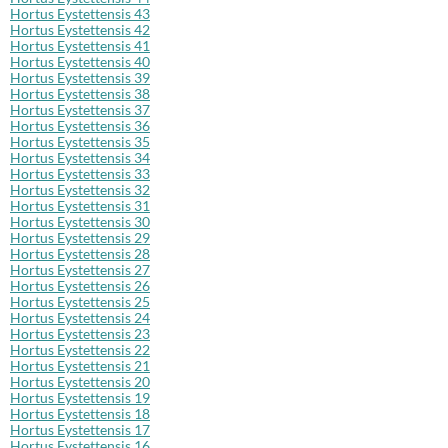
Hortus Eystettensis 43
Hortus Eystettensis 42
Hortus Eystettensis 41
Hortus Eystettensis 40
Hortus Eystettensis 39
Hortus Eystettensis 38
Hortus Eystettensis 37
Hortus Eystettensis 36
Hortus Eystettensis 35
Hortus Eystettensis 34
Hortus Eystettensis 33
Hortus Eystettensis 32
Hortus Eystettensis 31
Hortus Eystettensis 30
Hortus Eystettensis 29
Hortus Eystettensis 28
Hortus Eystettensis 27
Hortus Eystettensis 26
Hortus Eystettensis 25
Hortus Eystettensis 24
Hortus Eystettensis 23
Hortus Eystettensis 22
Hortus Eystettensis 21
Hortus Eystettensis 20
Hortus Eystettensis 19
Hortus Eystettensis 18
Hortus Eystettensis 17
Hortus Eystettensis 16