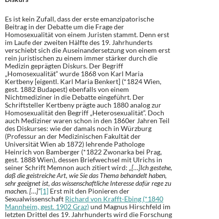
Es ist kein Zufall, dass der erste emanzipatorische
Beitrag in der Debatte um die Frage der
Homosexualität von einem Juristen stammt. Denn erst
im Laufe der zweiten Hälfte des 19. Jahrhunderts
verschiebt sich die Auseinandersetzung von einem erst
rein juristischen zu einem immer stärker durch die
Medizin geprägten Diskurs. Der Begriff
„Homosexualität“ wurde 1868 von Karl Maria
Kertbeny [eigentl. Karl Maria Benkert] (*1824 Wien,
gest. 1882 Budapest) ebenfalls von einem
Nichtmediziner in die Debatte eingeführt. Der
Schriftsteller Kertbeny prägte auch 1880 analog zur
Homosexualität den Begriff „Heterosexualität“. Doch
auch Mediziner waren schon in den 1860er Jahren Teil
des Diskurses: wie der damals noch in Würzburg
(Professur an der Medizinischen Fakultät der
Universität Wien ab 1872) lehrende Pathologe
Heinrich von Bamberger (*1822 Zwonarka bei Prag,
gest. 1888 Wien), dessen Briefwechsel mit Ulrichs in
seiner Schrift Memnon auch zitiert wird:
„[…]Ich gestehe,
daß die geistreiche Art, wie Sie das Thema behandelt haben,
sehr geeignet ist, das wissenschaftliche Interesse dafür rege zu
machen. […]“
[1]
Erst mit den Pionieren der
Sexualwissenschaft
Richard von Krafft-Ebing (*1840
Mannheim, gest. 1902 Graz)
und Magnus Hirschfeld im
letzten Drittel des 19. Jahrhunderts wird die Forschung