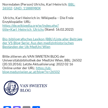
Normdaten (Person) Ulrichs, Karl Heinrich:
BBL:
26502;
GND
:
11888980X
Ulrichs, Karl Heinrich in: Wikipedia – Die Freie
Enzyklopädie: URL:
https://de.wikipedia.org/w/index.php?
title=Karl_Heinrich_Ulrichs
(Stand: 16.02.2022)
Bio-bibliografisches Lexikon (BBL)/Liste aller Beiträge
der VS-Blog-Serie: Aus den medizinhistorischen
Beständen der Ub MedUni Wien
Bitte zitieren als VAN SWIETEN BLOG der
Universitätsbibliothek der MedUni Wien, BBL: 26502
(20.10.2016); Letzte Aktualisierung: 2022 02 16
Online unter der URL:
https://ub-
blog.meduniwien.ac.at/blog/?p=26502
n Blog: MMag.
Margrit Hartl