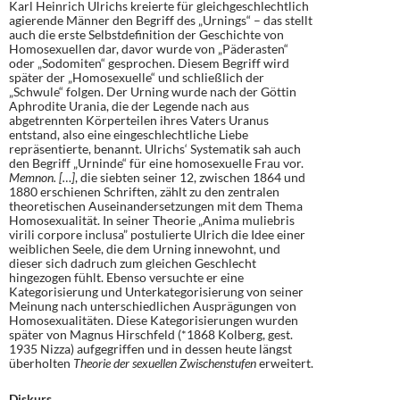
Karl Heinrich Ulrichs kreierte für gleichgeschlechtlich
agierende Männer den Begriff des „Urnings“ – das stellt
auch die erste Selbstdefinition der Geschichte von
Homosexuellen dar, davor wurde von „Päderasten“
oder „Sodomiten“ gesprochen. Diesem Begriff wird
später der „Homosexuelle“ und schließlich der
„Schwule“ folgen. Der Urning wurde nach der Göttin
Aphrodite Urania, die der Legende nach aus
abgetrennten Körperteilen ihres Vaters Uranus
entstand, also eine eingeschlechtliche Liebe
repräsentierte, benannt. Ulrichs‘ Systematik sah auch
den Begriff „Urninde“ für eine homosexuelle Frau vor.
Memnon. […]
, die siebten seiner 12, zwischen 1864 und
1880 erschienen Schriften, zählt zu den zentralen
theoretischen Auseinandersetzungen mit dem Thema
Homosexualität. In seiner Theorie „Anima muliebris
virili corpore inclusa” postulierte Ulrich die Idee einer
weiblichen Seele, die dem Urning innewohnt, und
dieser sich dadruch zum gleichen Geschlecht
hingezogen fühlt. Ebenso versuchte er eine
Kategorisierung und Unterkategorisierung von seiner
Meinung nach unterschiedlichen Ausprägungen von
Homosexualitäten. Diese Kategorisierungen wurden
später von Magnus Hirschfeld (*1868 Kolberg, gest.
1935 Nizza) aufgegriffen und in dessen heute längst
überholten
Theorie der sexuellen Zwischenstufen
erweitert.
Diskurs