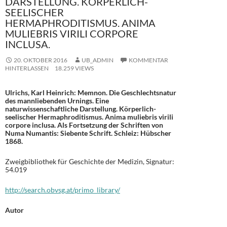
DARSTELLUNG. KÖRPERLICH-
SEELISCHER
HERMAPHRODITISMUS. ANIMA
MULIEBRIS VIRILI CORPORE
INCLUSA.
20. OKTOBER 2016
UB_ADMIN
KOMMENTAR
HINTERLASSEN
18.259 VIEWS
Ulrichs, Karl Heinrich: Memnon. Die Geschlechtsnatur
des mannliebenden Urnings. Eine
naturwissenschaftliche Darstellung. Körperlich-
seelischer Hermaphroditismus. Anima muliebris virili
corpore inclusa. Als Fortsetzung der Schriften von
Numa Numantis: Siebente Schrift. Schleiz: Hübscher
1868.
Zweigbibliothek für Geschichte der Medizin, Signatur:
54.019
http://search.obvsg.at/primo_library/
Autor