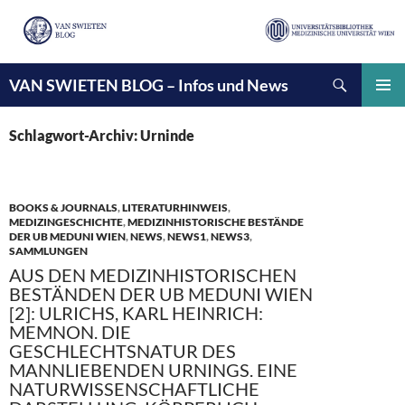
Suchen
VAN SWIETEN BLOG – Infos und News
ZUM
INHALT
PRIMÄ
SPRINGEN
MENÜ
Schlagwort-Archiv: Urninde
BOOKS & JOURNALS
,
LITERATURHINWEIS
,
MEDIZINGESCHICHTE
,
MEDIZINHISTORISCHE BESTÄNDE
DER UB MEDUNI WIEN
,
NEWS
,
NEWS1
,
NEWS3
,
SAMMLUNGEN
AUS DEN MEDIZINHISTORISCHEN
BESTÄNDEN DER UB MEDUNI WIEN
[2]: ULRICHS, KARL HEINRICH:
MEMNON. DIE
GESCHLECHTSNATUR DES
MANNLIEBENDEN URNINGS. EINE
NATURWISSENSCHAFTLICHE