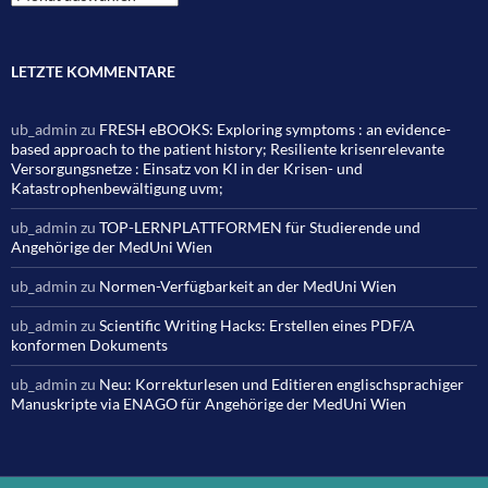
LETZTE KOMMENTARE
ub_admin
zu
FRESH eBOOKS: Exploring symptoms : an evidence-
based approach to the patient history; Resiliente krisenrelevante
Versorgungsnetze : Einsatz von KI in der Krisen- und
Katastrophenbewältigung uvm;
ub_admin
zu
TOP-LERNPLATTFORMEN für Studierende und
Angehörige der MedUni Wien
ub_admin
zu
Normen-Verfügbarkeit an der MedUni Wien
ub_admin
zu
Scientific Writing Hacks: Erstellen eines PDF/A
konformen Dokuments
ub_admin
zu
Neu: Korrekturlesen und Editieren englischsprachiger
Manuskripte via ENAGO für Angehörige der MedUni Wien