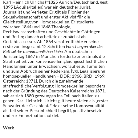
Karl Heinrich Ulrichs (*1825 Aurich/Deutschland, gest.
1895 L’Aquila/Italien) war ein deutscher Jurist,
Journalist und Verleger. Er gilt als Pionier der
Sexualwissenschaft und erster Aktivist für die
Gleichstellung von Homosexuellen. Er studierte
zwischen 1844 und 1848 Theologie,
Rechtswissenschaften und Geschichte in Göttingen
und Berlin; danach arbeitete er zunächst als
Gerichtsassessor. Ab 1864 veröffentlichte er seine
erste von insgesamt 12 Schriften
Forschungen über das
Räthsel der mannmännlichen Liebe
. Am deutschen
Juristentag 1867 in München forderte er erstmals die
Straffreiheit von konsensuellen gleichgeschlechtlichen
Handlungen unter Erwachsen, worauf es zu Tumulten
und zum Abbruch seiner Rede kam. [vgl. Legalisierung
homosexueller Handlungen – DDR: 1968, BRD: 1969,
Österreich: 1971]. Durch die zunehmende
strafrechtliche Verfolgung Homosexueller, besonders
nach der Gründung des Deutschen Kaiserreichs 1871,
sah er sich 1880 gezwungen ins Exil nach Italien zu
gehen. Karl Heinrich Ulrichs gilt heute vielen als „erster
Schwuler der Geschichte“ da er seine Homosexualität
als Teil seiner Persönlichkeit begriff, positiv besetzte
und zur Emanzipation aufrief.
Werk