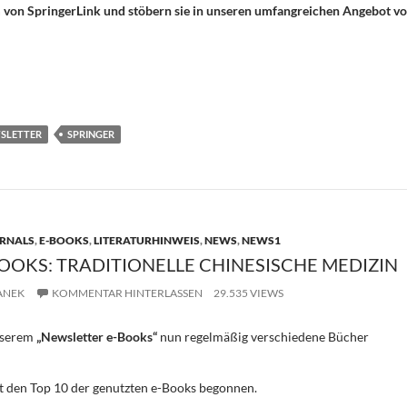
m von SpringerLink und stöbern sie in unseren umfangreichen Angebot v
T
i
e
SLETTER
SPRINGER
n
RNALS
,
E-BOOKS
,
LITERATURHINWEIS
,
NEWS
,
NEWS1
OOKS: TRADITIONELLE CHINESISCHE MEDIZIN
ANEK
KOMMENTAR HINTERLASSEN
29.535 VIEWS
unserem
„Newsletter e-Books“
nun regelmäßig verschiedene Bücher
t den Top 10 der genutzten e-Books begonnen.