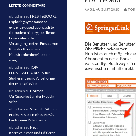
LETZTE KOMMENTARE
31. AUGUST 2010
FOR
ub_admin
zu
FRESH eBOOKS:
Exploring symptoms : an
evidence-based approach to
the patient history; Resiliente
krisenrelevante
Versorgungsnetze : Einsatz von
Die Benutzer und Benutzeri
Oberfläche bekommen.
KI in der Krisen- und
Nun ist es auch möglich da
Katastrophenbewältigung
Abonnenten der e-Books – z
uvm;
vollständige Buch zugreifen
ub_admin
zu
TOP-
gewünschten Inhalt direkt 
LERNPLATTFORMEN für
Studierende und Angehörige
der MedUni Wien
ub_admin
zu
Normen-
Verfügbarkeit an der MedUni
Wien
ub_admin
zu
Scientific Writing
Hacks: Erstellen eines PDF/A
konformen Dokuments
ub_admin
zu
Neu:
Korrekturlesen und Editieren