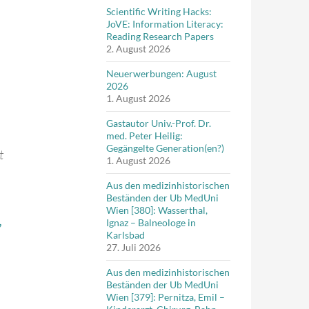
Scientific Writing Hacks:
JoVE: Information Literacy:
Reading Research Papers
2. August 2026
Neuerwerbungen: August
2026
1. August 2026
Gastautor Univ.-Prof. Dr.
med. Peter Heilig:
Gegängelte Generation(en?)
t
1. August 2026
Aus den medizinhistorischen
Beständen der Ub MedUni
Wien [380]: Wasserthal,
,
Ignaz – Balneologe in
Karlsbad
27. Juli 2026
Aus den medizinhistorischen
Beständen der Ub MedUni
Wien [379]: Pernitza, Emil –