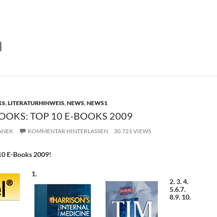
T
i
e
n
KS
,
LITERATURHINWEIS
,
NEWS
,
NEWS1
OOKS: TOP 10 E-BOOKS 2009
ANEK
KOMMENTAR HINTERLASSEN
30.721 VIEWS
10 E-Books 2009!
1.
2.
3.
4.
5.
6.
7.
8.
9.
10.