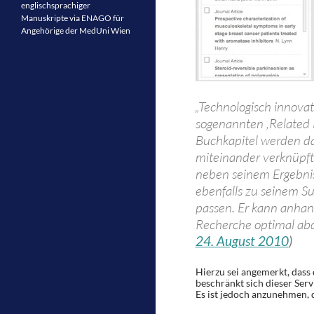
englischsprachiger
Manuskripte via ENAGO für
Angehörige der MedUni Wien
„Technologisch innovat
sogenannten ‚Related D
Buchkapitel werden da
miteinander verknüpf
neben seinem Ergebnis 
ebenfalls zu seinem Su
passen. Er kann anhand
Recherche optimal ab
24. August 2010
)
Hierzu sei angemerkt, dass d
beschränkt sich dieser Serv
Es ist jedoch anzunehmen, d