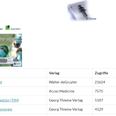
Verlag
Zugriffe
et
Walter deGruyter
21624
Acces Medicine
7575
edizin (TIM)
Georg Thieme Verlag
5107
siologie
Georg Thieme Verlag
4129