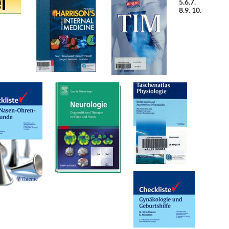
5.
6.
7.
8.
9.
10.