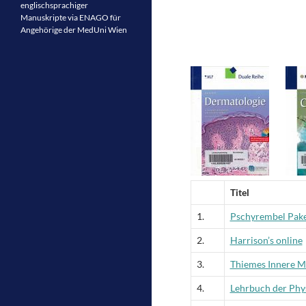
englischsprachiger
Manuskripte via ENAGO für
Angehörige der MedUni Wien
Titel
1.
Pschyrembel Pak
2.
Harrison’s online
3.
Thiemes Innere M
4.
Lehrbuch der Phy