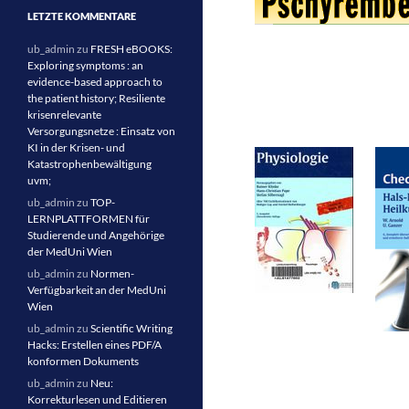
LETZTE KOMMENTARE
ub_admin
zu
FRESH eBOOKS:
Exploring symptoms : an
evidence-based approach to
the patient history; Resiliente
krisenrelevante
Versorgungsnetze : Einsatz von
KI in der Krisen- und
Katastrophenbewältigung
uvm;
ub_admin
zu
TOP-
LERNPLATTFORMEN für
Studierende und Angehörige
der MedUni Wien
ub_admin
zu
Normen-
Verfügbarkeit an der MedUni
Wien
ub_admin
zu
Scientific Writing
Hacks: Erstellen eines PDF/A
konformen Dokuments
ub_admin
zu
Neu:
Korrekturlesen und Editieren