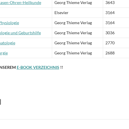
Nasen-Ohren-Heilkunde
Georg Thieme Verlag
3643
Elsevier
3164
Physiologie
Georg Thieme Verlag
3164
logie und Geburtshilfe
Georg Thieme Verlag
3036
atologie
Georg Thieme Verlag
2770
urgie
Georg Thieme Verlag
2688
 UNSEREM
E-BOOK VERZEICHNIS
!!
T
i
e
n
on