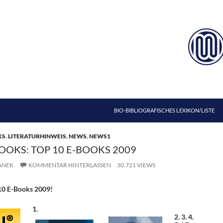
ZUM INHALT SPRINGEN
BIO-BIBLIOGRAFISCHES LEXIKON/LISTE
KS
,
LITERATURHINWEIS
,
NEWS
,
NEWS1
OOKS: TOP 10 E-BOOKS 2009
ANEK
KOMMENTAR HINTERLASSEN
30.721 VIEWS
10 E-Books 2009!
1.
2.
3.
4.