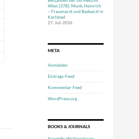
Beständen der Ub MedUni
Wien [378]: Munk, Heinrich
– Frauenarzt und Badearzt in
Karlsbad
27. Juli 2026
META
Anmelden
Eintrags-Feed
Kommentar-Feed
WordPress.org
BOOKS & JOURNALS
Scientific Writing Hacks: