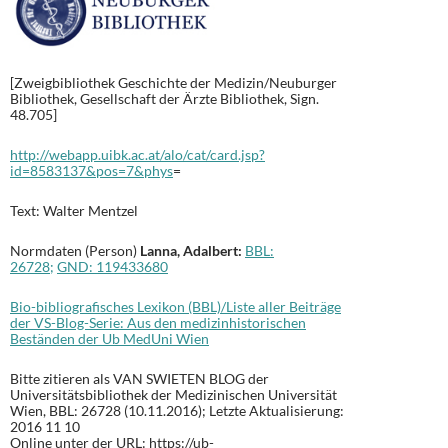
[Zweigbibliothek Geschichte der Medizin/Neuburger
Bibliothek, Gesellschaft der Ärzte Bibliothek, Sign.
48.705]
http://webapp.uibk.ac.at/alo/cat/card.jsp?
id=8583137&pos=7&phys
=
Text: Walter Mentzel
Normdaten (Person)
Lanna, Adalbert:
BBL:
26728;
GND:
119433680
Bio-bibliografisches Lexikon (BBL)/Liste aller Beiträge
der VS-Blog-Serie: Aus den medizinhistorischen
Beständen der Ub MedUni Wien
Bitte zitieren als VAN SWIETEN BLOG der
Universitätsbibliothek der Medizinischen Universität
Wien, BBL: 26728 (10.11.2016); Letzte Aktualisierung:
2016 11 10
Online unter der URL: https://ub-