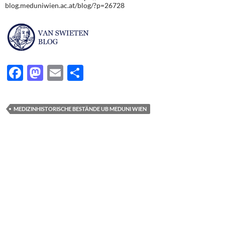
blog.meduniwien.ac.at/blog/?p=26728
F
M
E
T
ac
as
m
ei
e
to
ail
le
MEDIZINHISTORISCHE BESTÄNDE UB MEDUNI WIEN
b
d
n
o
o
o
n
k