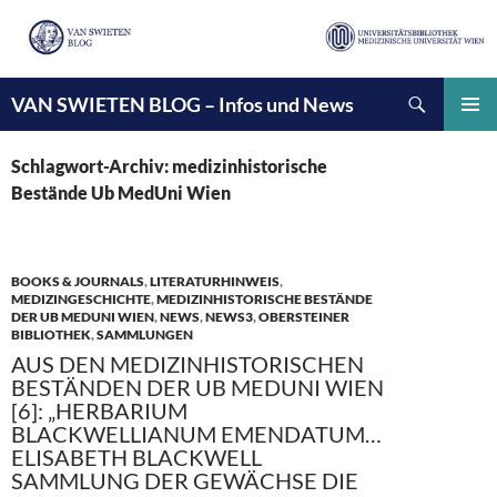
Suchen
VAN SWIETEN BLOG – Infos und News
ZUM
INHALT
PRIMÄ
SPRINGEN
MENÜ
Schlagwort-Archiv: medizinhistorische
Bestände Ub MedUni Wien
BOOKS & JOURNALS
,
LITERATURHINWEIS
,
MEDIZINGESCHICHTE
,
MEDIZINHISTORISCHE BESTÄNDE
DER UB MEDUNI WIEN
,
NEWS
,
NEWS3
,
OBERSTEINER
BIBLIOTHEK
,
SAMMLUNGEN
AUS DEN MEDIZINHISTORISCHEN
BESTÄNDEN DER UB MEDUNI WIEN
[6]: „HERBARIUM
BLACKWELLIANUM EMENDATUM…
ELISABETH BLACKWELL
SAMMLUNG DER GEWÄCHSE DIE