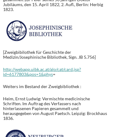
Jubiläums, den 15. April 1822, 2. Aufl., Berlin: Herbig
1823.
[Zweigbibilothek für Geschichte der
Medizin/Josephinische Bibliothek, Sign. JB 5.756]
http://webapp.uibk.ac.at/alo/cat/card.jsp?
id=6177803&pos=1&phys
=
Weiters im Bestand der Zweigbibliothek :
Heim, Ernst Ludwig: Vermischte medicinische
Schriften. Im Auftrag des Verfassers nach
hinterlassenen Papieren gesammelt und
herausgegeben von August Paetsch. Leipzig: Brockhaus
1836.