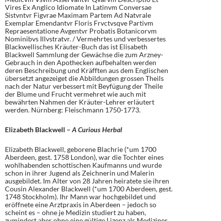
Vires Ex Anglico Idiomate In Latinvm Conversae
Sistvntvr Figvrae Maximam Partem Ad Natvrale
Exemplar Emendantvr Floris Frvctvsqve Partivm
Repraesentatione Avgentvr Probatis Botanicorvm
Nominibvs Illvstratvr. / Vermehrtes und verbessertes
Blackwellisches Kräuter-Buch das ist Elisabeth
Blackwell Sammlung der Gewächse die zum Arzney-
Gebrauch in den Apothecken aufbehalten werden
deren Beschreibung und Kräfften aus dem Englischen
übersetzt angezeiget die Abbildungen grossen Theils
nach der Natur verbessert mit Beyfügung der Theile
der Blume und Frucht vermehret wie auch mit
bewährten Nahmen der Kräuter-Lehrer erläutert
werden. Nürnberg: Fleischmann 1750-1773.
Elizabeth Blackwell –
A Curious Herbal
Elizabeth Blackwell, geborene Blachrie (*um 1700
Aberdeen, gest. 1758 London), war die Tochter eines
wohlhabenden schottischen Kaufmanns und wurde
schon in ihrer Jugend als Zeichnerin und Malerin
ausgebildet. Im Alter von 28 Jahren heiratete sie ihren
Cousin Alexander Blackwell (*um 1700 Aberdeen, gest.
1748 Stockholm). Ihr Mann war hochgebildet und
eröffnete eine Arztpraxis in Aberdeen – jedoch so
scheint es – ohne je Medizin studiert zu haben,
zumindest aber ohne eine gültige Lizenz als Mediziner