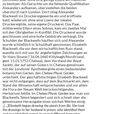
zu besitzen. Als Gerüchte um die fehlende Qualifikation
Alexanders aufkamen, übersiedelten die beiden
überstürzt nach London. Dort stieg Alexander
Blackwell ins Druckereigewerbe ein und eröffnete
bald, wiederum ohne eine Lizenz der lokalen
Druckereigilde, seine eigene Druckerei. Das Paar,
mittlerweile Eltern eines Sohnes, kam ein zweites Mal
mit den Obrigkeiten in Konflikt. Die Druckerei wurde
geschlossen und eine hohe Geldstrafe verhängt. Die
Schulden der Blackwells häuften sich und Alexander
wurde schließlich in Schuldhaft genommen. Elizabeth
Blackwell, die vor dem wirtschaftlichen Ruin stand,
wandte sich mit von ihr angefertigten Zeichnungen an
Sir Hans Sloane (*16.04.1660 Killyleagh/Nordirland,
gest. 11.01.1753 Chelsea), dem Vorstand der
Royal
Society
, der auf seinen Gütern in Chelsea gemeinsam
mit der Londoner Apothekergilde einen bedeutenden
botanischen Garten, den
Chelsea Physic Garden
,
unterhielt. Der geschäftstüchtigen Elizabeth Blackwell
war nicht entgangen, dass auf dem Buchmarkt ein, dem
Stand der Wissenschaft entsprechendes und vor allem
die Flora der Neuen Welt berücksichtigendes,
Herbarium fehlte. Im
Chelsea Physic Garden
war man von
Blackwells Talent begeistert und sich schnell über die
gemeinsame Herausgabe eines solchen Werkes einig:
„[…]
Elizabeth began drawing the plants from life.
She took
the drawings to her husband in prison, who identified them
and provided their names in several different languages.