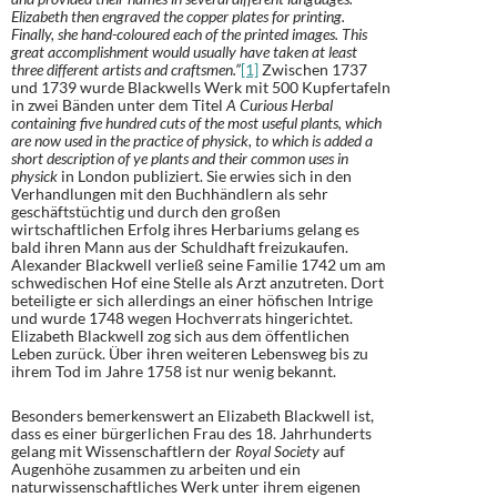
Elizabeth then engraved the copper plates for printing.
Finally, she hand-coloured each of the printed images. This
great accomplishment would usually have taken at least
three different artists and craftsmen.”
[1]
Zwischen 1737
und 1739 wurde Blackwells Werk mit 500 Kupfertafeln
in zwei Bänden unter dem Titel
A Curious Herbal
containing five hundred cuts of the most useful plants, which
are now used in the practice of physick, to which is added a
short description of ye plants and their common uses in
physick
in London publiziert. Sie erwies sich in den
Verhandlungen mit den Buchhändlern als sehr
geschäftstüchtig und durch den großen
wirtschaftlichen Erfolg ihres Herbariums gelang es
bald ihren Mann aus der Schuldhaft freizukaufen.
Alexander Blackwell verließ seine Familie 1742 um am
schwedischen Hof eine Stelle als Arzt anzutreten. Dort
beteiligte er sich allerdings an einer höfischen Intrige
und wurde 1748 wegen Hochverrats hingerichtet.
Elizabeth Blackwell zog sich aus dem öffentlichen
Leben zurück. Über ihren weiteren Lebensweg bis zu
ihrem Tod im Jahre 1758 ist nur wenig bekannt.
Besonders bemerkenswert an Elizabeth Blackwell ist,
dass es einer bürgerlichen Frau des 18. Jahrhunderts
gelang mit Wissenschaftlern der
Royal Society
auf
Augenhöhe zusammen zu arbeiten und ein
naturwissenschaftliches Werk unter ihrem eigenen