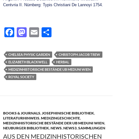
Centvria II. Nürnberg: Typis Christiani De Lannoyi 1754.
F
M
E
T
ac
as
m
ei
e
to
ail
le
CHELSEA PHYSIC GARDEN
CHRISTOPH JACOB TREW
b
d
n
ELIZABETH BLACKWELL
HERBAL
o
o
MEDIZINHISTORISCHE BESTÄNDE UB MEDUNI WIEN
ROYAL SOCIETY
o
n
k
BOOKS & JOURNALS
,
JOSEPHINISCHE BIBLIOTHEK
,
LITERATURHINWEIS
,
MEDIZINGESCHICHTE
,
MEDIZINHISTORISCHE BESTÄNDE DER UB MEDUNI WIEN
,
NEUBURGER BIBLIOTHEK
,
NEWS
,
NEWS3
,
SAMMLUNGEN
AUS DEN MEDIZINHISTORISCHEN