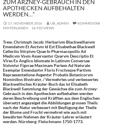
ZUM ARZNEY-GEBRAUCH IN DEN
APOTHECKEN AUFBEHALTEN
WERDEN…“
17. NOVEMBER 2016
UB_ADMIN
KOMMENTAR
HINTERLASSEN
16.932 VIEWS
Trew, Christoph Jacob: Herbarivm Blackwellianvm
Emendatvm Et Avctvm Id Est Elisabethae Blackwell
Cellectio Stirpivm Qvae In Pharmacopoliis Ad
Medicvm Vsvm Asservantvr Qvarvm Descriptio Et
Vires Ex Anglico Idiomate In Latinvm Conversae
Sistvntvr Figvrae Maximam Partem Ad Natvrale
Exemplar Emendantvr Floris Frvctvsqve Partivm
Repraesentatione Avgentvr Probatis Botanicorvm
Nominibvs Illvstratvr. / Vermehrtes und verbessertes
Blackwellisches Kräuter-Buch das ist Elisabeth
Blackwell Sammlung der Gewächse die zum Arzney-
Gebrauch in den Apothecken aufbehalten werden
deren Beschreibung und Kräfften aus dem Englischen
übersetzt angezeiget die Abbildungen grossen Theils
nach der Natur verbessert mit Beyfügung der Theile
der Blume und Frucht vermehret wie auch mit
bewährten Nahmen der Kräuter-Lehrer erläutert
werden. Nürnberg: Fleischmann 1750-1773.