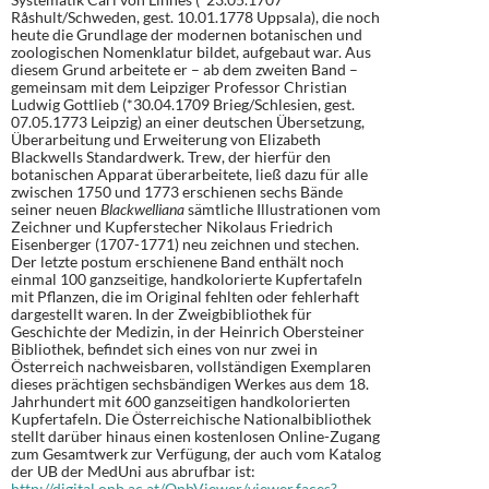
Råshult/Schweden, gest. 10.01.1778 Uppsala), die noch
heute die Grundlage der modernen botanischen und
zoologischen Nomenklatur bildet, aufgebaut war. Aus
diesem Grund arbeitete er – ab dem zweiten Band –
gemeinsam mit dem Leipziger Professor Christian
Ludwig Gottlieb (*30.04.1709 Brieg/Schlesien, gest.
07.05.1773 Leipzig) an einer deutschen Übersetzung,
Überarbeitung und Erweiterung von Elizabeth
Blackwells Standardwerk. Trew, der hierfür den
botanischen Apparat überarbeitete, ließ dazu für alle
zwischen 1750 und 1773 erschienen sechs Bände
seiner neuen
Blackwelliana
sämtliche Illustrationen vom
Zeichner und Kupferstecher Nikolaus Friedrich
Eisenberger (1707-1771) neu zeichnen und stechen.
Der letzte postum erschienene Band enthält noch
einmal 100 ganzseitige, handkolorierte Kupfertafeln
mit Pflanzen, die im Original fehlten oder fehlerhaft
dargestellt waren. In der Zweigbibliothek für
Geschichte der Medizin, in der Heinrich Obersteiner
Bibliothek, befindet sich eines von nur zwei in
Österreich nachweisbaren, vollständigen Exemplaren
dieses prächtigen sechsbändigen Werkes aus dem 18.
Jahrhundert mit 600 ganzseitigen handkolorierten
Kupfertafeln. Die Österreichische Nationalbibliothek
stellt darüber hinaus einen kostenlosen Online-Zugang
zum Gesamtwerk zur Verfügung, der auch vom Katalog
der UB der MedUni aus abrufbar ist:
http://digital.onb.ac.at/OnbViewer/viewer.faces?