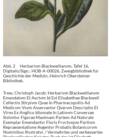
Abb. 2 Herbarivm Blackwellianvm, Tafel 16,
Digitalis/Sign.: HOB-A-00026, Zweigbibliothek für
Geschichte der Medizin, Heinrich Obersteiner
Bibliothek.
Trew, Christoph Jacob: Herbarivm Blackwellianvm
Emendatvm Et Avctvm Id Est Elisabethae Blackwell
Cellectio Stirpivm Qvae In Pharmacopoliis Ad
Medicvm Vsvm Asservantvr Qvarvm Descriptio Et
Vires Ex Anglico Idiomate In Latinvm Conversae
Sistvntvr Figvrae Maximam Partem Ad Natvrale
Exemplar Emendantvr Floris Frvctvsqve Partivm
Repraesentatione Avgentvr Probatis Botanicorvm
Nominibvs Illvstratvr. / Vermehrtes und verbessertes
Blackwellisches Kräuter-Buch das ist Elisabeth