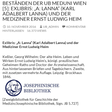
BESTÄNDEN DER UB MEDUNI WIEN
[5]: EXLIBRIS: „A: LANNA“ (KARL
ADALBERT LANNA) UND DER
MEDIZINER ERNST LUDWIG HEIM
10. NOVEMBER 2016
UB_ADMIN
KOMMENTAR
HINTERLASSEN
16.373 VIEWS
Exlibris: „A: Lanna“ (Karl Adalbert Lanna) und der
Mediziner Ernst Ludwig Heim
Keßler, Georg Wilhelm: Der alte Heim. Leben und
Wirken Ernst Ludwig Heim’s, königl. preußischen
Geheimen-Raths und Doctor der Arzneiwissenschaft.
Aus hinterlassenen Briefen und Tagebüchern. Zweite,
mit zusetzen vermehrte Auflage. Leipzig: Brockhaus
1846.
[Zweigbibliothek für Geschichte der
Medizin/Josephinische Bibliothek, Sign. JB 5.727]