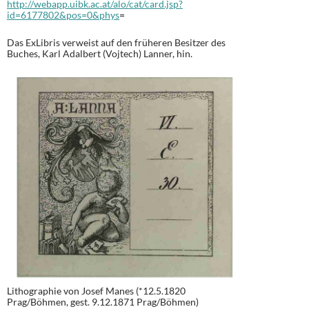
http://webapp.uibk.ac.at/alo/cat/card.jsp?
id=6177802&pos=0&phys
=
Das ExLibris verweist auf den früheren Besitzer des
Buches, Karl Adalbert (Vojtech) Lanner, hin.
Lithographie von Josef Manes (*12.5.1820
Prag/Böhmen, gest. 9.12.1871 Prag/Böhmen)