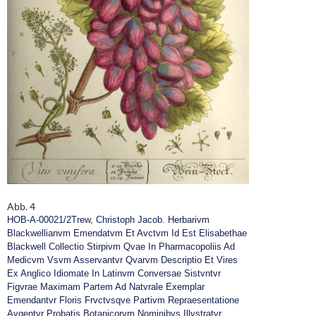
Abb. 4
HOB-A-00021/2
Trew, Christoph Jacob. Herbarivm
Blackwellianvm Emendatvm Et Avctvm Id Est Elisabethae
Blackwell Collectio Stirpivm Qvae In Pharmacopoliis Ad
Medicvm Vsvm Asservantvr Qvarvm Descriptio Et Vires
Ex Anglico Idiomate In Latinvm Conversae Sistvntvr
Figvrae Maximam Partem Ad Natvrale Exemplar
Emendantvr Floris Frvctvsqve Partivm Repraesentatione
Avgentvr Probatis Botanicorvm Nominibvs Illvstratvr.