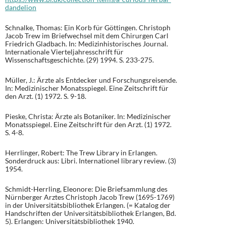
dandelion
Schnalke, Thomas: Ein Korb für Göttingen. Christoph
Jacob Trew im Briefwechsel mit dem Chirurgen Carl
Friedrich Gladbach. In: Medizinhistorisches Journal.
Internationale Vierteljahresschrift für
Wissenschaftsgeschichte. (29) 1994. S. 233-275.
Müller, J.: Ärzte als Entdecker und Forschungsreisende.
In: Medizinischer Monatsspiegel. Eine Zeitschrift für
den Arzt. (1) 1972. S. 9-18.
Pieske, Christa: Ärzte als Botaniker. In: Medizinischer
Monatsspiegel. Eine Zeitschrift für den Arzt. (1) 1972.
S. 4-8.
Herrlinger, Robert: The Trew Library in Erlangen.
Sonderdruck aus: Libri. Internationel library review. (3)
1954.
Schmidt-Herrling, Eleonore: Die Briefsammlung des
Nürnberger Arztes Christoph Jacob Trew (1695-1769)
in der Universitätsbibliothek Erlangen. (= Katalog der
Handschriften der Universitätsbibliothek Erlangen, Bd.
5). Erlangen: Universitätsbibliothek 1940.