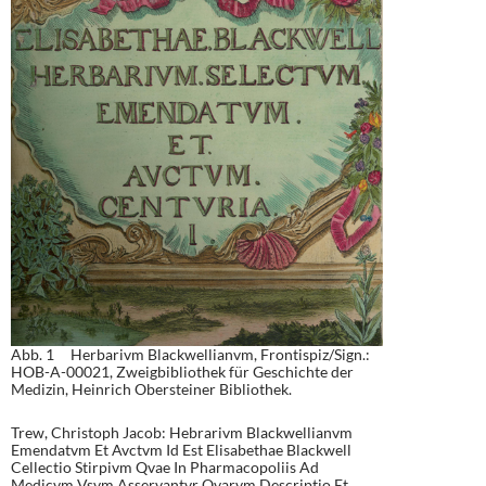
Abb. 1 Herbarivm Blackwellianvm, Frontispiz/Sign.:
HOB-A-00021, Zweigbibliothek für Geschichte der
Medizin, Heinrich Obersteiner Bibliothek.
Trew, Christoph Jacob: Hebrarivm Blackwellianvm
Emendatvm Et Avctvm Id Est Elisabethae Blackwell
Cellectio Stirpivm Qvae In Pharmacopoliis Ad
Medicvm Vsvm Asservantvr Qvarvm Descriptio Et