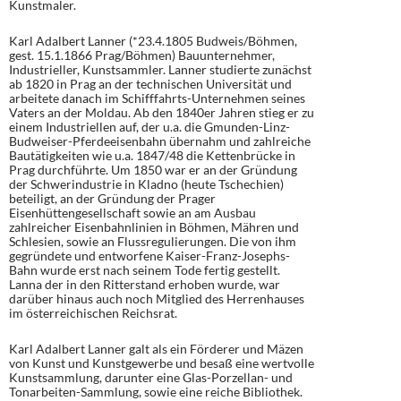
Kunstmaler.
Karl Adalbert Lanner (*23.4.1805 Budweis/Böhmen,
gest. 15.1.1866 Prag/Böhmen) Bauunternehmer,
Industrieller, Kunstsammler. Lanner studierte zunächst
ab 1820 in Prag an der technischen Universität und
arbeitete danach im Schifffahrts-Unternehmen seines
Vaters an der Moldau. Ab den 1840er Jahren stieg er zu
einem Industriellen auf, der u.a. die Gmunden-Linz-
Budweiser-Pferdeeisenbahn übernahm und zahlreiche
Bautätigkeiten wie u.a. 1847/48 die Kettenbrücke in
Prag durchführte. Um 1850 war er an der Gründung
der Schwerindustrie in Kladno (heute Tschechien)
beteiligt, an der Gründung der Prager
Eisenhüttengesellschaft sowie an am Ausbau
zahlreicher Eisenbahnlinien in Böhmen, Mähren und
Schlesien, sowie an Flussregulierungen. Die von ihm
gegründete und entworfene Kaiser-Franz-Josephs-
Bahn wurde erst nach seinem Tode fertig gestellt.
Lanna der in den Ritterstand erhoben wurde, war
darüber hinaus auch noch Mitglied des Herrenhauses
im österreichischen Reichsrat.
Karl Adalbert Lanner galt als ein Förderer und Mäzen
von Kunst und Kunstgewerbe und besaß eine wertvolle
Kunstsammlung, darunter eine Glas-Porzellan- und
Tonarbeiten-Sammlung, sowie eine reiche Bibliothek.