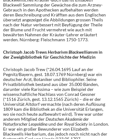
Blackwell Sammlung der Gewächse die zum Arzney-
Gebrauch in den Apothecken aufbehalten werden
deren Beschreibung und Kräfften aus dem Englischen
übersetzt angezeiget die Abbildungen grossen Theils
nach der Natur verbessert mit Beyfügung der Theile
der Blume und Frucht vermehret wie auch mit
bewährten Nahmen der Kräuter-Lehrer erläutert
werden. Nürnberg: Fleischmann 1750-1773.
Christoph Jacob Trews
Herbarivm Blackwellianvm
in
der Zweigbibliothek für Geschichte der Medizin
Christoph Jacob Trew (*26.04.1695 Lauf an der
Pegnitz/Bayern, gest. 18.07.1769 Nürnberg) war ein
deutscher Arzt, Botaniker und Bibliophiler. Seine
Privatbibliothek bestand aus über 35.000 Bänden,
darunter viele Rarissima – wie zum Beispiel der
wissenschaftliche Nachlass von Conrad Gessner
(*1516 Zürich, gest. 13.12.1565 Zürich) – die er der
Universität Altdorf vermachte (nach deren Auflösung
1809 kam die Bibliothek an die Universität Erlangen,
wo sie noch heute aufbewahrt wird). Trew war unter
anderem Mitglied der
Deutschen Akademie der
Naturforscher Leopoldina
und der
Royal Society
in London.
Er war ein großer Bewunderer von Elizabeth
Blackwells Herbarium, das jedoch noch nicht nach der
Systematik Carl von Linnés (*23.05.1707