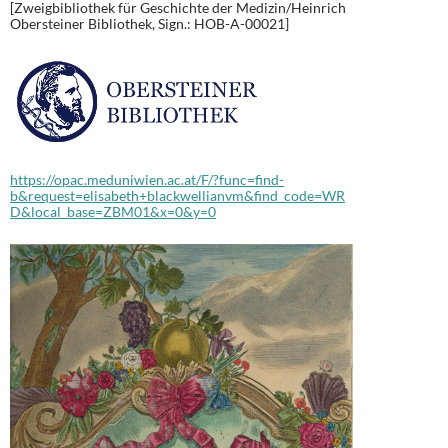
[Zweigbibliothek für Geschichte der Medizin/Heinrich
Obersteiner Bibliothek, Sign.: HOB-A-00021]
https://opac.meduniwien.ac.at/F/?func=find-
b&request=elisabeth+blackwellianvm&find_code=WR
D&local_base=ZBM01&x=0&y=0