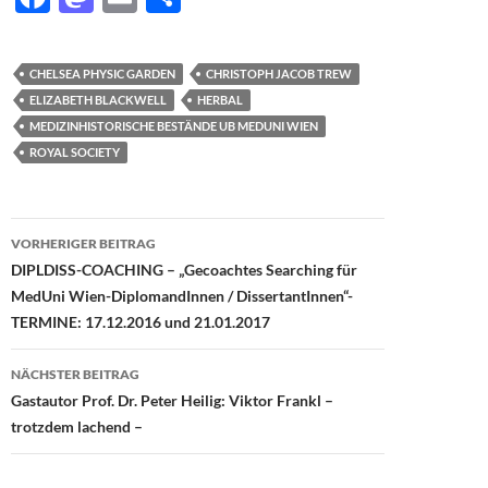
ac
as
m
ei
e
to
ail
le
CHELSEA PHYSIC GARDEN
CHRISTOPH JACOB TREW
b
d
n
ELIZABETH BLACKWELL
HERBAL
o
o
MEDIZINHISTORISCHE BESTÄNDE UB MEDUNI WIEN
ROYAL SOCIETY
o
n
k
Beitragsnavigation
VORHERIGER BEITRAG
DIPLDISS-COACHING – „Gecoachtes Searching für
MedUni Wien-DiplomandInnen / DissertantInnen“-
TERMINE: 17.12.2016 und 21.01.2017
NÄCHSTER BEITRAG
Gastautor Prof. Dr. Peter Heilig: Viktor Frankl –
trotzdem lachend –