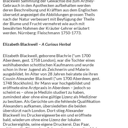
Blackwell Sammlung der Gewächse die zum Arzney-
Gebrauch in den Apothecken aufbehalten werden
deren Beschreibung und Kräfften aus dem Englischen
übersetzt angezeiget die Abbildungen grossen Theils
nach der Natur verbessert mit Beyfügung der Theile
der Blume und Frucht vermehret wie auch mit
bewährten Nahmen der Kräuter-Lehrer erläutert
werden. Nürnberg: Fleischmann 1750-1773.
Elizabeth Blackwell –
A Curious Herbal
Elizabeth Blackwell, geborene Blachrie (*um 1700
Aberdeen, gest. 1758 London), war die Tochter eines
wohlhabenden schottischen Kaufmanns und wurde
schon in ihrer Jugend als Zeichnerin und Malerin
ausgebildet. Im Alter von 28 Jahren heiratete sie ihren
Cousin Alexander Blackwell (*um 1700 Aberdeen, gest.
1748 Stockholm). Ihr Mann war hochgebildet und
eröffnete eine Arztpraxis in Aberdeen – jedoch so
scheint es – ohne je Medizin studiert zu haben,
zumindest aber ohne eine gültige Lizenz als Mediziner
zu besitzen. Als Gerüchte um die fehlende Qualifikation
Alexanders aufkamen, übersiedelten die beiden
überstürzt nach London. Dort stieg Alexander
Blackwell ins Druckereigewerbe ein und eröffnete
bald, wiederum ohne eine Lizenz der lokalen
Druckereigilde, seine eigene Druckerei. Das Paar,