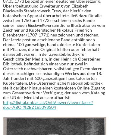
07.05.1773 Leipzig) an einer deutschen Übersetzung,
Überarbeitung und Erweiterung von Elizabeth
Blackwells Standardwerk. Trew, der hierfür den
botanischen Apparat überarbeitete, ließ dazu für alle
zwischen 1750 und 1773 erschienen sechs Bände
seiner neuen
Blackwelliana
sämtliche Illustrationen vom
Zeichner und Kupferstecher Nikolaus Friedrich
Eisenberger (1707-1771) neu zeichnen und stechen.
Der letzte postum erschienene Band enthält noch
einmal 100 ganzseitige, handkolorierte Kupfertafeln
mit Pflanzen, die im Original fehlten oder fehlerhaft
dargestellt waren. In der Zweigbibliothek für
Geschichte der Medizin, in der Heinrich Obersteiner
Bibliothek, befindet sich eines von nur zwei in
Österreich nachweisbaren, vollständigen Exemplaren
dieses prächtigen sechsbändigen Werkes aus dem 18.
Jahrhundert mit 600 ganzseitigen handkolorierten
Kupfertafeln. Die Österreichische Nationalbibliothek
stellt darüber hinaus einen kostenlosen Online-Zugang
zum Gesamtwerk zur Verfügung, der auch vom Katalog
der UB der MedUni aus abrufbar ist:
http://digital.onb.ac.at/OnbViewer/viewer.faces?
doc=ABO_%2BZ165098504