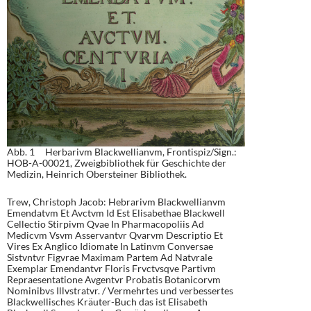
Abb. 1 Herbarivm Blackwellianvm, Frontispiz/Sign.:
HOB-A-00021, Zweigbibliothek für Geschichte der
Medizin, Heinrich Obersteiner Bibliothek.
Trew, Christoph Jacob: Hebrarivm Blackwellianvm
Emendatvm Et Avctvm Id Est Elisabethae Blackwell
Cellectio Stirpivm Qvae In Pharmacopoliis Ad
Medicvm Vsvm Asservantvr Qvarvm Descriptio Et
Vires Ex Anglico Idiomate In Latinvm Conversae
Sistvntvr Figvrae Maximam Partem Ad Natvrale
Exemplar Emendantvr Floris Frvctvsqve Partivm
Repraesentatione Avgentvr Probatis Botanicorvm
Nominibvs Illvstratvr. / Vermehrtes und verbessertes
Blackwellisches Kräuter-Buch das ist Elisabeth