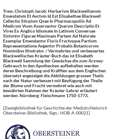
Trew, Christoph Jacob: Herbarivm Blackwellianvm
Emendatvm Et Avctvm Id Est Elisabethae Blackwell
Cellectio Stirpivm Qvae In Pharmacopoliis Ad
Medicvm Vsvm Asservantvr Qvarvm Descriptio Et
Vires Ex Anglico Idiomate In Latinvm Conversae
Sistvntvr Figvrae Maximam Partem Ad Natvrale
Exemplar Emendantvr Floris Frvctvsqve Partivm
Repraesentatione Avgentvr Probatis Botanicorvm
Nominibvs Illvstratvr. / Vermehrtes und verbessertes
Blackwellisches Kräuter-Buch das ist Elisabeth
Blackwell Sammlung der Gewächse die zum Arzney-
Gebrauch in den Apothecken aufbehalten werden
deren Beschreibung und Kräfften aus dem Englischen
übersetzt angezeiget die Abbildungen grossen Theils
nach der Natur verbessert mit Beyfügung der Theile
der Blume und Frucht vermehret wie auch mit
bewährten Nahmen der Kräuter-Lehrer erläutert
werden. Nürnberg: Fleischmann 1750-1773.
[Zweigbibliothek für Geschichte der Medizin/Heinrich
Obersteiner Bibliothek, Sign.: HOB-A-00021]