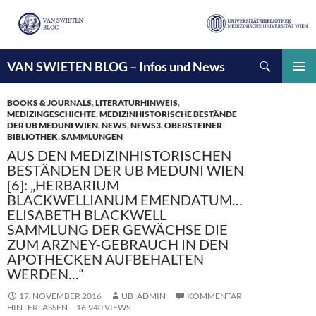
Suchen
VAN SWIETEN BLOG – Infos und News
ZUM
INHALT
PRIMÄ
SPRINGEN
MENÜ
BOOKS & JOURNALS
,
LITERATURHINWEIS
,
MEDIZINGESCHICHTE
,
MEDIZINHISTORISCHE BESTÄNDE
DER UB MEDUNI WIEN
,
NEWS
,
NEWS3
,
OBERSTEINER
BIBLIOTHEK
,
SAMMLUNGEN
AUS DEN MEDIZINHISTORISCHEN
BESTÄNDEN DER UB MEDUNI WIEN
[6]: „HERBARIUM
BLACKWELLIANUM EMENDATUM…
ELISABETH BLACKWELL
SAMMLUNG DER GEWÄCHSE DIE
ZUM ARZNEY-GEBRAUCH IN DEN
APOTHECKEN AUFBEHALTEN
WERDEN…“
17. NOVEMBER 2016
UB_ADMIN
KOMMENTAR
HINTERLASSEN
16.940 VIEWS