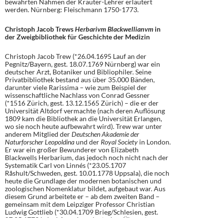
bewährten Nahmen der Kräuter-Lehrer erläutert
werden. Nürnberg: Fleischmann 1750-1773.
Christoph Jacob Trews
Herbarivm Blackwellianvm
in
der Zweigbibliothek für Geschichte der Medizin
Christoph Jacob Trew (*26.04.1695 Lauf an der
Pegnitz/Bayern, gest. 18.07.1769 Nürnberg) war ein
deutscher Arzt, Botaniker und Bibliophiler. Seine
Privatbibliothek bestand aus über 35.000 Bänden,
darunter viele Rarissima – wie zum Beispiel der
wissenschaftliche Nachlass von Conrad Gessner
(*1516 Zürich, gest. 13.12.1565 Zürich) – die er der
Universität Altdorf vermachte (nach deren Auflösung
1809 kam die Bibliothek an die Universität Erlangen,
wo sie noch heute aufbewahrt wird). Trew war unter
anderem Mitglied der
Deutschen Akademie der
Naturforscher Leopoldina
und der
Royal Society
in London.
Er war ein großer Bewunderer von Elizabeth
Blackwells Herbarium, das jedoch noch nicht nach der
Systematik Carl von Linnés (*23.05.1707
Råshult/Schweden, gest. 10.01.1778 Uppsala), die noch
heute die Grundlage der modernen botanischen und
zoologischen Nomenklatur bildet, aufgebaut war. Aus
diesem Grund arbeitete er – ab dem zweiten Band –
gemeinsam mit dem Leipziger Professor Christian
Ludwig Gottlieb (*30.04.1709 Brieg/Schlesien, gest.