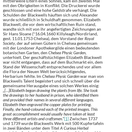
mittlerweile Eltern eines Sohnes, kam ein zweites Mal
mit den Obrigkeiten in Konflikt. Die Druckerei wurde
geschlossen und eine hohe Geldstrafe verhängt. Die
Schulden der Blackwells häuften sich und Alexander
wurde schließlich in Schuldhaft genommen. Elizabeth
Blackwell, die vor dem wirtschaftlichen Ruin stand,
wandte sich mit von ihr angefertigten Zeichnungen an
Sir Hans Sloane (*16.04.1660 Killyleagh/Nordirland,
gest. 11.01.1753 Chelsea), dem Vorstand der
Royal
Society
, der auf seinen Gütern in Chelsea gemeinsam
mit der Londoner Apothekergilde einen bedeutenden
botanischen Garten, den
Chelsea Physic Garden
,
unterhielt. Der geschäftstüchtigen Elizabeth Blackwell
war nicht entgangen, dass auf dem Buchmarkt ein, dem
Stand der Wissenschaft entsprechendes und vor allem
die Flora der Neuen Welt berücksichtigendes,
Herbarium fehlte. Im
Chelsea Physic Garden
war man von
Blackwells Talent begeistert und sich schnell über die
gemeinsame Herausgabe eines solchen Werkes einig:
„[…]
Elizabeth began drawing the plants from life.
She took
the drawings to her husband in prison, who identified them
and provided their names in several different languages.
Elizabeth then engraved the copper plates for printing.
Finally, she hand-coloured each of the printed images. This
great accomplishment would usually have taken at least
three different artists and craftsmen.”
[1]
Zwischen 1737
und 1739 wurde Blackwells Werk mit 500 Kupfertafeln
in zwei Bänden unter dem Titel
A Curious Herbal