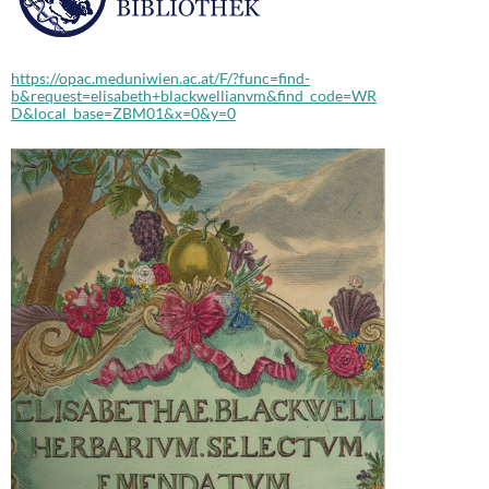
https://opac.meduniwien.ac.at/F/?func=find-
b&request=elisabeth+blackwellianvm&find_code=WR
D&local_base=ZBM01&x=0&y=0