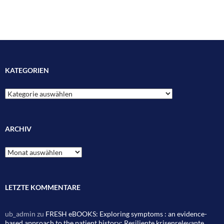
KATEGORIEN
Kategorien
ARCHIV
Archiv
LETZTE KOMMENTARE
ub_admin
zu
FRESH eBOOKS: Exploring symptoms : an evidence-
based approach to the patient history; Resiliente krisenrelevante