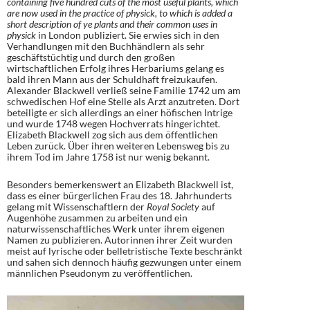
containing five hundred cuts of the most useful plants, which
are now used in the practice of physick, to which is added a
short description of ye plants and their common uses in
physick
in London publiziert. Sie erwies sich in den
Verhandlungen mit den Buchhändlern als sehr
geschäftstüchtig und durch den großen
wirtschaftlichen Erfolg ihres Herbariums gelang es
bald ihren Mann aus der Schuldhaft freizukaufen.
Alexander Blackwell verließ seine Familie 1742 um am
schwedischen Hof eine Stelle als Arzt anzutreten. Dort
beteiligte er sich allerdings an einer höfischen Intrige
und wurde 1748 wegen Hochverrats hingerichtet.
Elizabeth Blackwell zog sich aus dem öffentlichen
Leben zurück. Über ihren weiteren Lebensweg bis zu
ihrem Tod im Jahre 1758 ist nur wenig bekannt.
Besonders bemerkenswert an Elizabeth Blackwell ist,
dass es einer bürgerlichen Frau des 18. Jahrhunderts
gelang mit Wissenschaftlern der
Royal Society
auf
Augenhöhe zusammen zu arbeiten und ein
naturwissenschaftliches Werk unter ihrem eigenen
Namen zu publizieren. Autorinnen ihrer Zeit wurden
meist auf lyrische oder belletristische Texte beschränkt
und sahen sich dennoch häufig gezwungen unter einem
männlichen Pseudonym zu veröffentlichen.