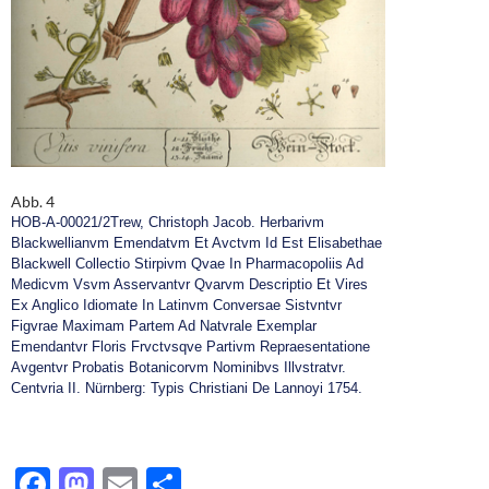
Abb. 4
HOB-A-00021/2
Trew, Christoph Jacob. Herbarivm
Blackwellianvm Emendatvm Et Avctvm Id Est Elisabethae
Blackwell Collectio Stirpivm Qvae In Pharmacopoliis Ad
Medicvm Vsvm Asservantvr Qvarvm Descriptio Et Vires
Ex Anglico Idiomate In Latinvm Conversae Sistvntvr
Figvrae Maximam Partem Ad Natvrale Exemplar
Emendantvr Floris Frvctvsqve Partivm Repraesentatione
Avgentvr Probatis Botanicorvm Nominibvs Illvstratvr.
Centvria II. Nürnberg: Typis Christiani De Lannoyi 1754.
F
M
E
T