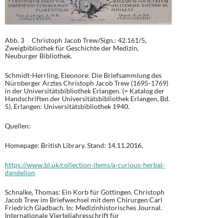
Abb. 3 Christoph Jacob Trew/Sign.: 42.161/5,
Zweigbibliothek für Geschichte der Medizin,
Neuburger Bibliothek.
Schmidt-Herrling, Eleonore: Die Briefsammlung des
Nürnberger Arztes Christoph Jacob Trew (1695-1769)
in der Universitätsbibliothek Erlangen. (= Katalog der
Handschriften der Universitätsbibliothek Erlangen, Bd.
5). Erlangen: Universitätsbibliothek 1940.
Quellen:
Homepage: British Library. Stand: 14.11.2016.
https://www.bl.uk/collection-items/a-curious-herbal-
dandelion
Schnalke, Thomas: Ein Korb für Göttingen. Christoph
Jacob Trew im Briefwechsel mit dem Chirurgen Carl
Friedrich Gladbach. In: Medizinhistorisches Journal.
Internationale Vierteljahresschrift für