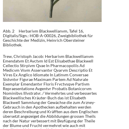
Abb. 2 Herbarivm Blackwellianvm, Tafel 16,
Digitalis/Sign.: HOB-A-00026, Zweigbibliothek für
Geschichte der Medizin, Heinrich Obersteiner
Bibliothek.
Trew, Christoph Jacob: Herbarivm Blackwellianvm
Emendatvm Et Avctvm Id Est Elisabethae Blackwell
Cellectio Stirpivm Qvae In Pharmacopoliis Ad
Medicvm Vsvm Asservantvr Qvarvm Descriptio Et
Vires Ex Anglico Idiomate In Latinvm Conversae
Sistvntvr Figvrae Maximam Partem Ad Natvrale
Exemplar Emendantvr Floris Frvctvsqve Partivm
Repraesentatione Avgentvr Probatis Botanicorvm
Nominibvs Illvstratvr. / Vermehrtes und verbessertes
Blackwellisches Kräuter-Buch das ist Elisabeth
Blackwell Sammlung der Gewächse die zum Arzney-
Gebrauch in den Apothecken aufbehalten werden
deren Beschreibung und Kräfften aus dem Englischen
übersetzt angezeiget die Abbildungen grossen Theils
nach der Natur verbessert mit Beyfügung der Theile
der Blume und Frucht vermehret wie auch mit