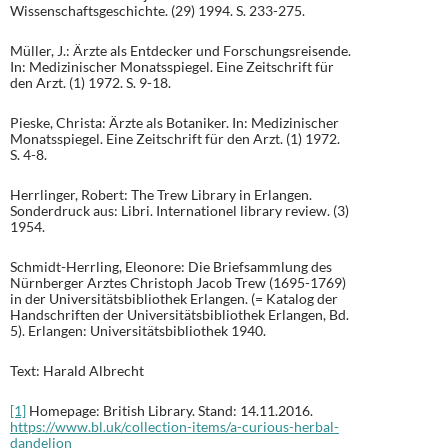
Wissenschaftsgeschichte. (29) 1994. S. 233-275.
Müller, J.: Ärzte als Entdecker und Forschungsreisende.
In: Medizinischer Monatsspiegel. Eine Zeitschrift für
den Arzt. (1) 1972. S. 9-18.
Pieske, Christa: Ärzte als Botaniker. In: Medizinischer
Monatsspiegel. Eine Zeitschrift für den Arzt. (1) 1972.
S. 4-8.
Herrlinger, Robert: The Trew Library in Erlangen.
Sonderdruck aus: Libri. Internationel library review. (3)
1954.
Schmidt-Herrling, Eleonore: Die Briefsammlung des
Nürnberger Arztes Christoph Jacob Trew (1695-1769)
in der Universitätsbibliothek Erlangen. (= Katalog der
Handschriften der Universitätsbibliothek Erlangen, Bd.
5). Erlangen: Universitätsbibliothek 1940.
Text: Harald Albrecht
[1]
Homepage: British Library. Stand: 14.11.2016.
https://www.bl.uk/collection-items/a-curious-herbal-
dandelion