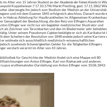
ts im Alter von 15 Jahren Student an der
Akademie der Feinen Künste
in Wie
Leopold Kuppelwieser (*17.10.1796 Markt Piestling, gest. 17.11.1862 Wi
utter überzeugte ihn jedoch zum Studium der Medizin an der Universität
 begann und mit dem Examen 1845 erfolgreich abschloss. Danach wurde e
er in Hebras Abteilung für Hautkrankheiten im Allgemeinen Krankenhaus
r Genauigkeit der Beobachtung, die den Reiz von Elfingers Aquarellen
ton Elfinger war nicht nur ein begabter medizinischer Illustrator und
h als Zeichner von Tarockkarten und den im Biedermeier sehr beliebten
) tätig. Unter seinem Pseudonym
Cajetan
betätigte er sich als Karikaturist 
Mit dem Scheitern der Revolution von 1848 endete jedoch seine Karriere a
d er widmete sich ausschließlich medizinisch-wissenschaftlichen
edoch zusehends Schwierigkeiten Gelder für die Tätigkeiten Elfingers
finger verstarb verarmt im Alter von 43 Jahren.
bibliothek für Geschichte der Medizin findet sich eine Mappe mit 80
stiftzeichnungen von Anton Elfinger, Karl von Rzehaczek und anderen.
he Lupus erythematodes-Darstellung von Anton Elfinger vom 10.06.1843: