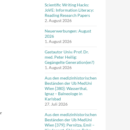
Scientific Writing Hacks:
JoVE: Information Literacy:
Reading Research Papers
2. August 2026
Neuerwerbungen: August
2026
1. August 2026
Gastautor Univ.-Prof. Dr.
med. Peter Heilig:
Gegängelte Generation(en?)
1. August 2026
Aus den medizinhistorischen
Beständen der Ub MedUni
Wien [380]: Wasserthal,
Ignaz – Balneologe in
Karlsbad
27. Juli 2026
r
Aus den medizinhistorischen
Beständen der Ub MedUni
Wien [379]: Pernitza, Emil –