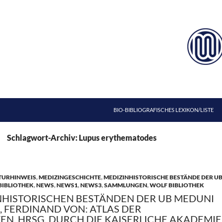
ZUM INHALT SPRINGEN
BIO-BIBLIOGRAFISCHES LEXIKON/LISTE
Schlagwort-Archiv: Lupus erythematodes
TURHINWEIS
,
MEDIZINGESCHICHTE
,
MEDIZINHISTORISCHE BESTÄNDE DER U
BIBLIOTHEK
,
NEWS
,
NEWS1
,
NEWS3
,
SAMMLUNGEN
,
WOLF BIBLIOTHEK
NHISTORISCHEN BESTÄNDEN DER UB MEDUNI
A, FERDINAND VON: ATLAS DER
N. HRSG. DURCH DIE KAISERLICHE AKADEMIE