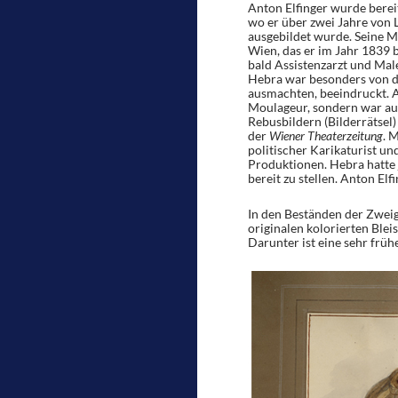
Anton Elfinger wurde berei
wo er über zwei Jahre von 
ausgebildet wurde. Seine M
Wien, das er im Jahr 1839
bald Assistenzarzt und Mal
Hebra war besonders von de
ausmachten, beeindruckt. An
Moulageur, sondern war auc
Rebusbildern (Bilderrätsel
der
Wiener Theaterzeitung
. 
politischer Karikaturist un
Produktionen. Hebra hatte j
bereit zu stellen. Anton El
In den Beständen der Zweig
originalen kolorierten Blei
Darunter ist eine sehr frü