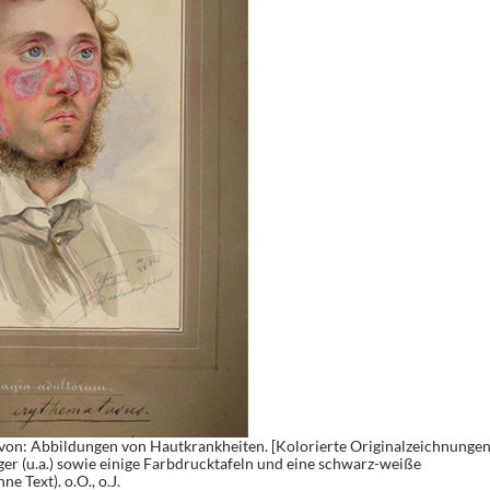
on: Abbildungen von Hautkrankheiten. [Kolorierte Originalzeichnunge
ger (u.a.) sowie einige Farbdrucktafeln und eine schwarz-weiße
e Text). o.O., o.J.