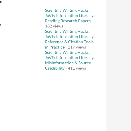
on
Scientific Writing Hacks:
JoVE: Information Literacy:
Reading Research Papers
-
n
182 views
Scientific Writing Hacks:
JoVE: Information Literacy:
Reference & Citation Tools
in Practice
- 217 views
Scientific Writing Hacks:
JoVE: Information Literacy:
Misinformation & Source
Credibility
- 411 views