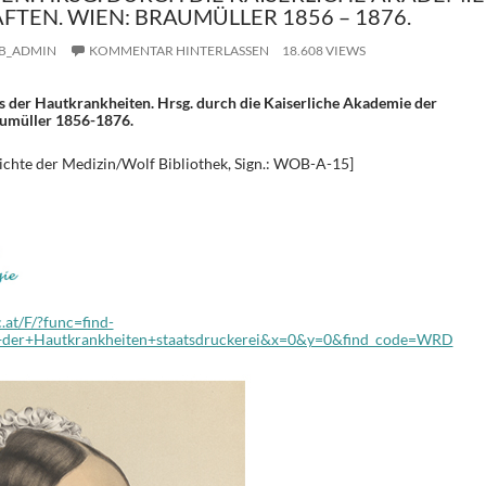
TEN. WIEN: BRAUMÜLLER 1856 – 1876.
B_ADMIN
KOMMENTAR HINTERLASSEN
18.608 VIEWS
s der Hautkrankheiten. Hrsg. durch die Kaiserliche Akademie der
aumüller 1856-1876.
ichte der Medizin/Wolf Bibliothek, Sign.: WOB-A-15]
.at/F/?func=find-
der+Hautkrankheiten+staatsdruckerei&x=0&y=0&find_code=WRD