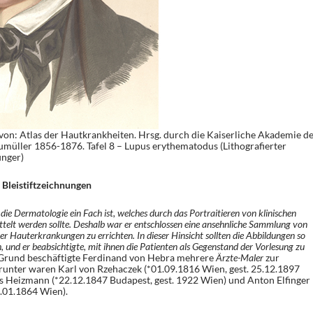
n: Atlas der Hautkrankheiten. Hrsg. durch die Kaiserliche Akademie de
müller 1856-1876. Tafel 8 – Lupus erythematodus (Lithografierter
inger)
 Bleistiftzeichnungen
die Dermatologie ein Fach ist, welches durch das Portraitieren von klinischen
telt werden sollte. Deshalb war er entschlossen eine ansehnliche Sammlung von
r Hauterkrankungen zu errichten. In dieser Hinsicht sollten die Abbildungen so
h, und er beabsichtigte, mit ihnen die Patienten als Gegenstand der Vorlesung zu
Grund beschäftigte Ferdinand von Hebra mehrere
Ärzte-Maler
zur
Darunter waren Karl von Rzehaczek (*01.09.1816 Wien, gest. 25.12.1897
us Heizmann (*22.12.1847 Budapest, gest. 1922 Wien) und Anton Elfinger
9.01.1864 Wien).