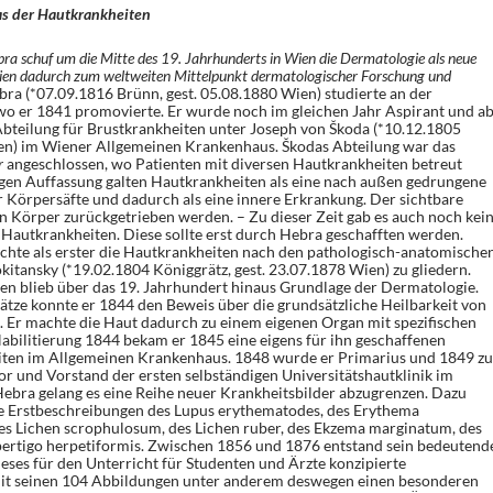
as der Hautkrankheiten
ra schuf um die Mitte des 19. Jahrhunderts in Wien die Dermatologie als neue
Wien dadurch zum weltweiten Mittelpunkt dermatologischer Forschung und
ra (*07.09.1816 Brünn, gest. 05.08.1880 Wien) studierte an der
wo er 1841 promovierte. Er wurde noch im gleichen Jahr Aspirant und a
bteilung für Brustkrankheiten unter Joseph von Škoda (*10.12.1805
ien) im Wiener Allgemeinen Krankenhaus. Škodas Abteilung war das
r
angeschlossen, wo Patienten mit diversen Hautkrankheiten betreut
gen Auffassung galten Hautkrankheiten als eine nach außen gedrungene
Körpersäfte und dadurch als eine innere Erkrankung. Der sichtbare
en Körper zurückgetrieben werden. – Zu dieser Zeit gab es auch noch kei
 Hautkrankheiten. Diese sollte erst durch Hebra geschafften werden.
chte als erster die Hautkrankheiten nach den pathologisch-anatomische
kitansky (*19.02.1804 Königgrätz, gest. 23.07.1878 Wien) zu gliedern.
ssen blieb über das 19. Jahrhundert hinaus Grundlage der Dermatologie.
ätze konnte er 1844 den Beweis über die grundsätzliche Heilbarkeit von
 Er machte die Haut dadurch zu einem eigenen Organ mit spezifischen
abilitierung 1844 bekam er 1845 eine eigens für ihn geschaffenen
iten im Allgemeinen Krankenhaus. 1848 wurde er Primarius und 1849 z
r und Vorstand der ersten selbständigen Universitätshautklinik im
bra gelang es eine Reihe neuer Krankheitsbilder abzugrenzen. Dazu
e Erstbeschreibungen des Lupus erythematodes, des Erythema
es Lichen scrophulosum, des Lichen ruber, des Ekzema marginatum, des
ertigo herpetiformis. Zwischen 1856 und 1876 entstand sein bedeutend
ieses für den Unterricht für Studenten und Ärzte konzipierte
 seinen 104 Abbildungen unter anderem deswegen einen besonderen