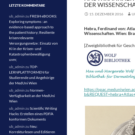
DER WISSENSCHAF
LETZTE KOMMENTARE
15. DEZEMBER 2016
U
ub_admin
zu
FRESH eBOOKS:
Exploring symptoms : an
evidence-based approach to
Hebra, Ferdinand von: Atla
the patient history; Resiliente
Wissenschaften. Wien: Br
krisenrelevante
Versorgungsnetze : Einsatz von
[Zweigbibliothek für Gesch
KI in der Krisen- und
Katastrophenbewältigung
uvm;
ub_admin
zu
TOP-
LERNPLATTFORMEN für
Studierende und Angehörige
der MedUni Wien
https://opac.meduniwien.ac
ub_admin
zu
Normen-
b&REQUEST=hebra+Atlas+
Verfügbarkeit an der MedUni
Wien
ub_admin
zu
Scientific Writing
Hacks: Erstellen eines PDF/A
konformen Dokuments
ub_admin
zu
Neu:
Korrekturlesen und Editieren