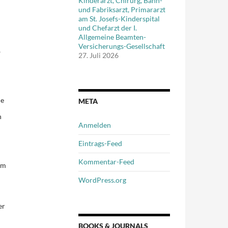
Kinderarzt, Chirurg, Bahn-
und Fabriksarzt, Primararzt
am St. Josefs-Kinderspital
und Chefarzt der I.
Allgemeine Beamten-
Versicherungs-Gesellschaft
b
27. Juli 2026
ne
META
n
Anmelden
Eintrags-Feed
Kommentar-Feed
um
WordPress.org
er
BOOKS & JOURNALS