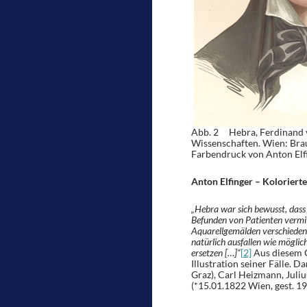
Abb. 2 Hebra, Ferdinand vo
Wissenschaften. Wien: Brau
Farbendruck von Anton Elf
Anton Elfinger – Kolorierte
„Hebra war sich bewusst, dass 
Befunden von Patienten vermit
Aquarellgemälden verschiedene
natürlich ausfallen wie möglic
ersetzen […]“
[2]
Aus diesem 
Illustration seiner Fälle. 
Graz), Carl Heizmann, Juli
(*15.01.1822 Wien, gest. 1