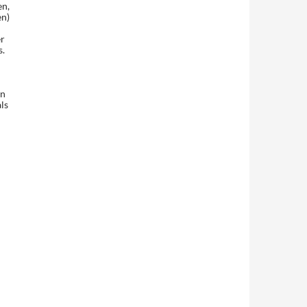
n,
en)
r
.
in
ls