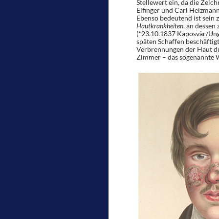
Stellewert ein, da die Zeic
Elfinger und Carl Heizmann
Ebenso bedeutend ist sein
Hautkrankheiten
, an dessen
(*23.10.1837 Kaposvàr/Unga
späten Schaffen beschäfti
Verbrennungen der Haut dur
Zimmer – das sogenannte Wa