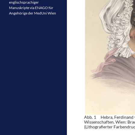
englischsprachiger
Manuskripte via ENAGO für
Angehörige der MedUni Wien
Abb. 1 Hebra, Ferdinand vo
Wissenschaften. Wien: Brau
(Lithografierter Farbendruc