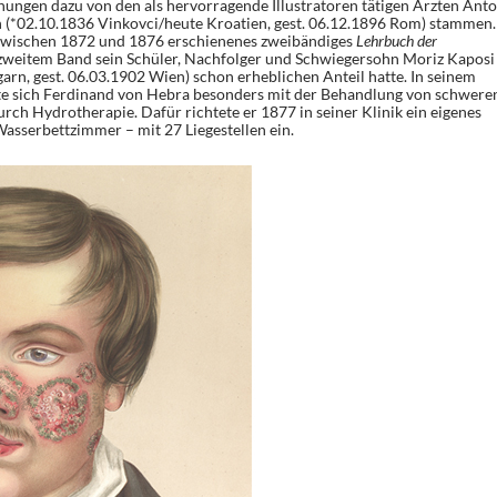
hnungen dazu von den als hervorragende Illustratoren tätigen Ärzten Ant
 (*02.10.1836 Vinkovci/heute Kroatien, gest. 06.12.1896 Rom) stammen.
 zwischen 1872 und 1876 erschienenes zweibändiges
Lehrbuch der
 zweitem Band sein Schüler, Nachfolger und Schwiegersohn Moriz Kaposi
rn, gest. 06.03.1902 Wien) schon erheblichen Anteil hatte. In seinem
gte sich Ferdinand von Hebra besonders mit der Behandlung von schwere
ch Hydrotherapie. Dafür richtete er 1877 in seiner Klinik ein eigenes
sserbettzimmer – mit 27 Liegestellen ein.