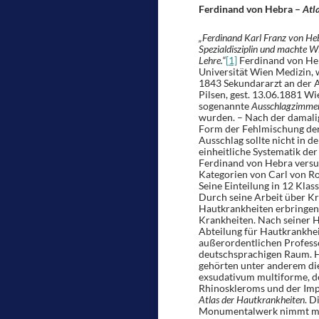
Ferdinand von Hebra –
Atl
„Ferdinand Karl Franz von Heb
Spezialdisziplin und machte 
Lehre.“
[1]
Ferdinand von Heb
Universität Wien Medizin, 
1843 Sekundararzt an der A
Pilsen, gest. 13.06.1881 W
sogenannte
Ausschlagzimme
wurden. – Nach der damali
Form der Fehlmischung der 
Ausschlag sollte nicht in d
einheitliche Systematik der
Ferdinand von Hebra versu
Kategorien von Carl von Ro
Seine Einteilung in 12 Kla
Durch seine Arbeit über Kr
Hautkrankheiten erbringen.
Krankheiten. Nach seiner H
Abteilung für Hautkrankhe
außerordentlichen Professo
deutschsprachigen Raum. He
gehörten unter anderem di
exsudativum multiforme, d
Rhinoskleroms und der Imp
Atlas der Hautkrankheiten
. D
Monumentalwerk nimmt mit