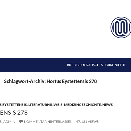
ZUM INHALT SPRINGEN
BIO-BIBLIOGRAFISCHES LEXIKON/LISTE
Schlagwort-Archiv: Hortus Eystettensis 278
 EYSTETTENSIS
,
LITERATURHINWEIS
,
MEDIZINGESCHICHTE
,
NEWS
ENSIS 278
B_ADMIN
KOMMENTAR HINTERLASSEN
47.131 VIEWS