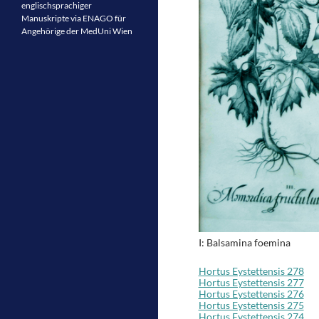
englischsprachiger
Manuskripte via ENAGO für
Angehörige der MedUni Wien
I: Balsamina foemina
Hortus Eystettensis 278
Hortus Eystettensis 277
Hortus Eystettensis 276
Hortus Eystettensis 275
Hortus Eystettensis 274