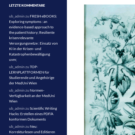
LETZTE KOMMENTARE
ub_admin
zu
FRESH eBOOKS:
Exploring symptoms : an
evidence-based approach to
the patient history; Resiliente
krisenrelevante
Versorgungsnetze : Einsatz von
KI in der Krisen- und
Katastrophenbewältigung
uvm;
ub_admin
zu
TOP-
LERNPLATTFORMEN für
Studierende und Angehörige
der MedUni Wien
ub_admin
zu
Normen-
Verfügbarkeit an der MedUni
Wien
ub_admin
zu
Scientific Writing
Hacks: Erstellen eines PDF/A
konformen Dokuments
ub_admin
zu
Neu:
Korrekturlesen und Editieren