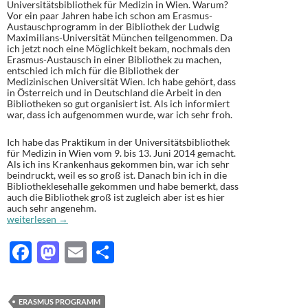
Universitätsbibliothek für Medizin in Wien. Warum?
Vor ein paar Jahren habe ich schon am Erasmus-
Austauschprogramm in der Bibliothek der Ludwig
Maximilians-Universität München teilgenommen. Da
ich jetzt noch eine Möglichkeit bekam, nochmals den
Erasmus-Austausch in einer Bibliothek zu machen,
entschied ich mich für die Bibliothek der
Medizinischen Universität Wien. Ich habe gehört, dass
in Österreich und in Deutschland die Arbeit in den
Bibliotheken so gut organisiert ist. Als ich informiert
war, dass ich aufgenommen wurde, war ich sehr froh.
Ich habe das Praktikum in der Universitätsbibliothek
für Medizin in Wien vom 9. bis 13. Juni 2014 gemacht.
Als ich ins Krankenhaus gekommen bin, war ich sehr
beindruckt, weil es so groß ist. Danach bin ich in die
Bibliotheklesehalle gekommen und habe bemerkt, dass
auch die Bibliothek groß ist zugleich aber ist es hier
auch sehr angenehm.
Nana Turk (Slowenien): Praktikum im Rahmen des Erasmus-Programms
weiterlesen
→
F
M
E
T
ac
as
m
ei
e
to
ail
le
ERASMUS PROGRAMM