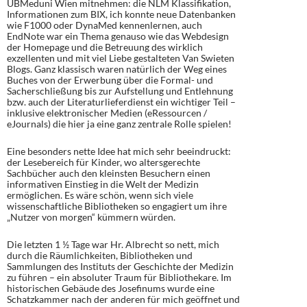
UBMeduni Wien mitnehmen: die NLM Klassifikation,
Informationen zum BIX, ich konnte neue Datenbanken
wie F1000 oder DynaMed kennenlernen, auch
EndNote war ein Thema genauso wie das Webdesign
der Homepage und die Betreuung des wirklich
exzellenten und mit viel Liebe gestalteten Van Swieten
Blogs. Ganz klassisch waren natürlich der Weg eines
Buches von der Erwerbung über die Formal- und
Sacherschließung bis zur Aufstellung und Entlehnung
bzw. auch der Literaturlieferdienst ein wichtiger Teil –
inklusive elektronischer Medien (eRessourcen /
eJournals) die hier ja eine ganz zentrale Rolle spielen!
Eine besonders nette Idee hat mich sehr beeindruckt:
der Lesebereich für Kinder, wo altersgerechte
Sachbücher auch den kleinsten Besuchern einen
informativen Einstieg in die Welt der Medizin
ermöglichen. Es wäre schön, wenn sich viele
wissenschaftliche Bibliotheken so engagiert um ihre
„Nutzer von morgen“ kümmern würden.
Die letzten 1 ½ Tage war Hr. Albrecht so nett, mich
durch die Räumlichkeiten, Bibliotheken und
Sammlungen des Instituts der Geschichte der Medizin
zu führen – ein absoluter Traum für Bibliothekare. Im
historischen Gebäude des Josefinums wurde eine
Schatzkammer nach der anderen für mich geöffnet und