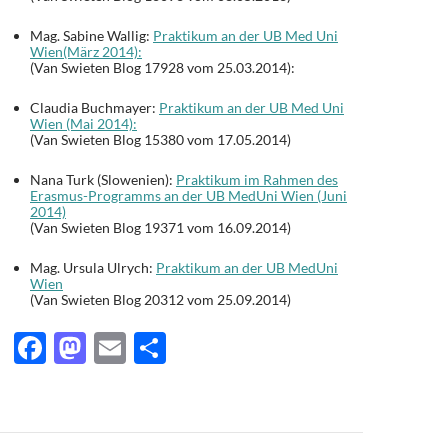
Mag. Sabine Wallig:
Praktikum an der UB Med Uni
Wien(März 2014):
(Van Swieten Blog 17928 vom 25.03.2014):
Claudia Buchmayer:
Praktikum an der UB Med Uni
Wien (Mai 2014):
(Van Swieten Blog 15380 vom 17.05.2014)
Nana Turk (Slowenien):
Praktikum im Rahmen des
Erasmus-Programms an der UB MedUni Wien (Juni
2014)
(Van Swieten Blog 19371 vom 16.09.2014)
Mag. Ursula Ulrych:
Praktikum an der UB MedUni
Wien
(Van Swieten Blog 20312 vom 25.09.2014)
F
M
E
T
ac
as
m
ei
e
to
ail
le
b
d
n