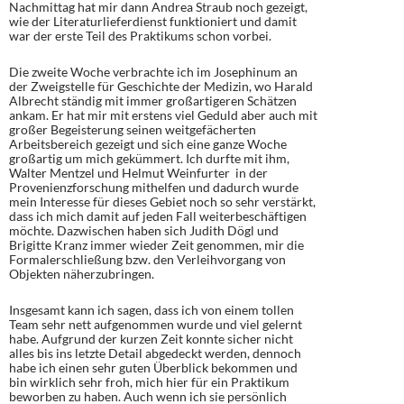
Nachmittag hat mir dann Andrea Straub noch gezeigt,
wie der Literaturlieferdienst funktioniert und damit
war der erste Teil des Praktikums schon vorbei.
Die zweite Woche verbrachte ich im Josephinum an
der Zweigstelle für Geschichte der Medizin, wo Harald
Albrecht ständig mit immer großartigeren Schätzen
ankam. Er hat mir mit erstens viel Geduld aber auch mit
großer Begeisterung seinen weitgefächerten
Arbeitsbereich gezeigt und sich eine ganze Woche
großartig um mich gekümmert. Ich durfte mit ihm,
Walter Mentzel und Helmut Weinfurter in der
Provenienzforschung mithelfen und dadurch wurde
mein Interesse für dieses Gebiet noch so sehr verstärkt,
dass ich mich damit auf jeden Fall weiterbeschäftigen
möchte. Dazwischen haben sich Judith Dögl und
Brigitte Kranz immer wieder Zeit genommen, mir die
Formalerschließung bzw. den Verleihvorgang von
Objekten näherzubringen.
Insgesamt kann ich sagen, dass ich von einem tollen
Team sehr nett aufgenommen wurde und viel gelernt
habe. Aufgrund der kurzen Zeit konnte sicher nicht
alles bis ins letzte Detail abgedeckt werden, dennoch
habe ich einen sehr guten Überblick bekommen und
bin wirklich sehr froh, mich hier für ein Praktikum
beworben zu haben. Auch wenn ich sie persönlich