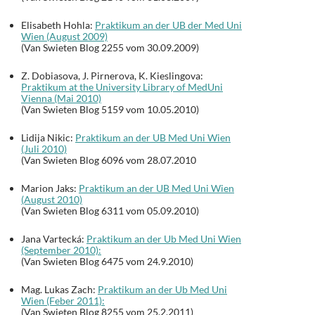
Elisabeth Hohla:
Praktikum an der UB der Med Uni
Wien (August 2009)
(Van Swieten Blog 2255 vom 30.09.2009)
Z. Dobiasova, J. Pirnerova, K. Kieslingova:
Praktikum at the University Library of MedUni
Vienna (Mai 2010)
(Van Swieten Blog 5159 vom 10.05.2010)
Lidija Nikic:
Praktikum an der UB Med Uni Wien
(Juli 2010)
(Van Swieten Blog 6096 vom 28.07.2010
Marion Jaks:
Praktikum an der UB Med Uni Wien
(August 2010)
(Van Swieten Blog 6311 vom 05.09.2010)
Jana Vartecká:
Praktikum an der Ub Med Uni Wien
(September 2010):
(Van Swieten Blog 6475 vom 24.9.2010)
Mag. Lukas Zach:
Praktikum an der Ub Med Uni
Wien (Feber 2011):
(Van Swieten Blog 8255 vom 25.2.2011)