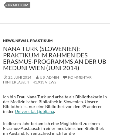
e
to
ail
le
PRAKTIKUM
b
d
n
o
o
o
n
k
NEWS
,
NEWS1
,
PRAKTIKUM
NANA TURK (SLOWENIEN):
PRAKTIKUM IM RAHMEN DES
ERASMUS-PROGRAMMS AN DER UB
MEDUNI WIEN (JUNI 2014)
25. JUNI 2014
UB_ADMIN
KOMMENTAR
HINTERLASSEN
41.913 VIEWS
Ich bin Frau Nana Turk und arbeite als Bibliothekarin in
der Medizinischen Bibliothek in Slowenien. Unsere
Bibliothek ist nur eine Bibliothek von den 39 anderen
in der
Universität Ljubljana
.
In diesem Jahr bekam ich eine Möglichkeit zu einem
Erasmus-Austausch in einer medizinischen Bibliothek
im Ausland. Ich entschied mich für die