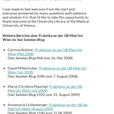
I was made to feel welcome from the start and
everyone answered my many questions with patience
and wisdom. For that I’d like to take this opportunity to
thank everyone at the University Library of the Medical
University of Vienna.
Weitere Berichte über Praktika an der UB Med Uni
Wien im Van Swieten Blog:
Carinna Büttner:
Praktikum an der UB Med Uni
Wien (Mai 2008)
(Van Swieten Blog 968 vom 26. Mai 2008)
David Mitterhuber:
Praktikum an der UB Med Uni
Wien (Juli 2008)
(Van Swieten Blog 1096 vom 7. August 2008)
Maria-Christina Maschat:
Praktikum an der UB
Med Uni Wien (Juli 2009)
(Van Swieten Blog 1922 vom 31. August 2009)
Annemarie Grillenberger:
Praktikum an der UB der
Med Uni Wien (August 2009)
(Van Swieten Blog 2140 vom 31.08.2009)