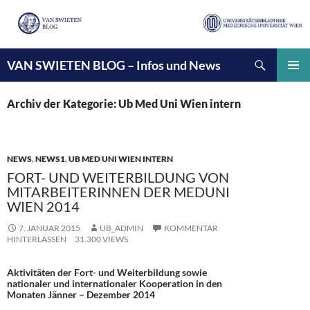
Suchen
VAN SWIETEN BLOG – Infos und News
ZUM
INHALT
PRIMÄ
SPRINGEN
MENÜ
Archiv der Kategorie: Ub Med Uni Wien intern
NEWS
,
NEWS1
,
UB MED UNI WIEN INTERN
FORT- UND WEITERBILDUNG VON
MITARBEITERINNEN DER MEDUNI
WIEN 2014
7. JANUAR 2015
UB_ADMIN
KOMMENTAR
HINTERLASSEN
31.300 VIEWS
Aktivitäten der Fort- und Weiterbildung sowie
nationaler und internationaler Kooperation in den
Monaten Jänner – Dezember 2014