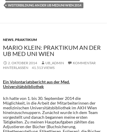
b
d
n
WEITERBILDUNG AN DER UB MEDUNI WIEN 2014
o
o
o
n
k
NEWS
,
PRAKTIKUM
MARIO KLEIN: PRAKTIKUM AN DER
UB MED UNI WIEN
2. OKTOBER 2014
UB_ADMIN
KOMMENTAR
HINTERLASSEN
41.513 VIEWS
Ein Volontariatsbericht aus der Med.
Universitätsbibliothek
Ich hatte von 1. bis 30. September 2014 die
Möglichkeit, in die Arbeit der Mitarbeiterinnen der
medizinischen Universitätsbibliothek im AKH Wien
hineinzuschnuppern. Zunächst wurde ich dem Team
vorgestellt und danach begannen meine ersten
Tätigkeiten. Zu meinen Hauptaufgaben zählten das
Adjustieren der Bücher (Buchsicherung,
Etikettenerstellung, Etikettieren, Folieren), die Bücher