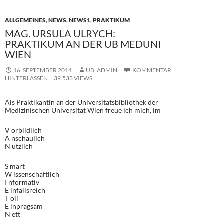
o
o
ALLGEMEINES
,
NEWS
,
NEWS1
,
PRAKTIKUM
o
n
MAG. URSULA ULRYCH:
k
PRAKTIKUM AN DER UB MEDUNI
WIEN
16. SEPTEMBER 2014
UB_ADMIN
KOMMENTAR
HINTERLASSEN
39.533 VIEWS
Als Praktikantin an der Universitätsbibliothek der
Medizinischen Universität Wien freue ich mich, im
V orbildlich
A nschaulich
N ützlich
S mart
W issenschaftlich
I nformativ
E infallsreich
T oll
E inprägsam
N ett