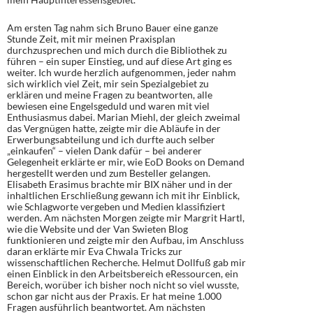
Am ersten Tag nahm sich Bruno Bauer eine ganze
Stunde Zeit, mit mir meinen Praxisplan
durchzusprechen und mich durch die Bibliothek zu
führen – ein super Einstieg, und auf diese Art ging es
weiter. Ich wurde herzlich aufgenommen, jeder nahm
sich wirklich viel Zeit, mir sein Spezialgebiet zu
erklären und meine Fragen zu beantworten, alle
bewiesen eine Engelsgeduld und waren mit viel
Enthusiasmus dabei. Marian Miehl, der gleich zweimal
das Vergnügen hatte, zeigte mir die Abläufe in der
Erwerbungsabteilung und ich durfte auch selber
„einkaufen“ – vielen Dank dafür – bei anderer
Gelegenheit erklärte er mir, wie EoD Books on Demand
hergestellt werden und zum Besteller gelangen.
Elisabeth Erasimus brachte mir BIX näher und in der
inhaltlichen Erschließung gewann ich mit ihr Einblick,
wie Schlagworte vergeben und Medien klassifiziert
werden. Am nächsten Morgen zeigte mir Margrit Hartl,
wie die Website und der Van Swieten Blog
funktionieren und zeigte mir den Aufbau, im Anschluss
daran erklärte mir Eva Chwala Tricks zur
wissenschaftlichen Recherche. Helmut Dollfuß gab mir
einen Einblick in den Arbeitsbereich eRessourcen, ein
Bereich, worüber ich bisher noch nicht so viel wusste,
schon gar nicht aus der Praxis. Er hat meine 1.000
Fragen ausführlich beantwortet. Am nächsten