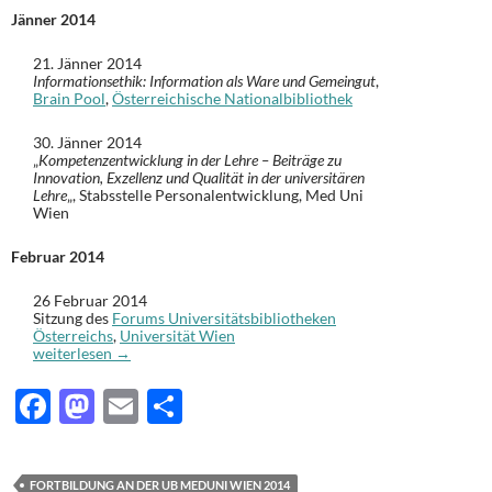
Jänner 2014
21. Jänner 2014
Informationsethik: Information als Ware und Gemeingut
,
Brain Pool
,
Österreichische Nationalbibliothek
30. Jänner 2014
„
Kompetenzentwicklung in der Lehre – Beiträge zu
Innovation, Exzellenz und Qualität in der universitären
Lehre
„, Stabsstelle Personalentwicklung, Med Uni
Wien
Februar 2014
26 Februar 2014
Sitzung des
Forums Universitätsbibliotheken
Österreichs
,
Universität Wien
Fort- und Weiterbildung von MitarbeiterInnen der MedUni Wien 2
weiterlesen
→
F
M
E
T
ac
as
m
ei
e
to
ail
le
FORTBILDUNG AN DER UB MEDUNI WIEN 2014