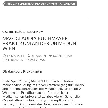
b
d
n
MEDIZINISCHE BIBLIOTHEK DER UNIVERSITÄT LAIBACH
o
o
o
n
k
GASTBEITRÄGE
,
PRAKTIKUM
MAG. CLAUDIA BUCHMAYER:
PRAKTIKUM AN DER UB MEDUNI
WIEN
17. MAI 2014
UB_ADMIN
KOMMENTAR
HINTERLASSEN
45.265 VIEWS
Die dankbare Praktikantin
Ende April/Anfang Mai 2014 hatte ich im Rahmen
meiner Ausbildung im Universitätslehrgang für Library
and Information Studies die Möglichkeit, für knapp 2
Wochen ein Praktikum an der Bibliothek der
Medizinischen Universität zu absolvieren. Schon die
Organisation war hochgradig unkompliziert und
flexibel, ich konnte mir die Daten aussuchen und sogar
mein Hauptinteressensgebiet.