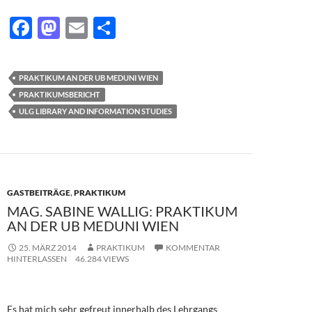
F
M
E
T
ac
as
m
ei
e
to
ail
le
PRAKTIKUM AN DER UB MEDUNI WIEN
b
d
n
PRAKTIKUMSBERICHT
o
o
ULG LIBRARY AND INFORMATION STUDIES
o
n
k
GASTBEITRÄGE
,
PRAKTIKUM
MAG. SABINE WALLIG: PRAKTIKUM
AN DER UB MEDUNI WIEN
25. MÄRZ 2014
PRAKTIKUM
KOMMENTAR
HINTERLASSEN
46.284 VIEWS
Es hat mich sehr gefreut innerhalb des Lehrgangs