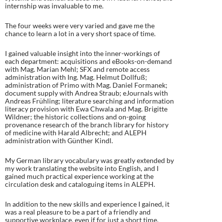
internship was invaluable to me.
The four weeks were very varied and gave me the
chance to learn a lot in a very short space of time.
I gained valuable insight into the inner-workings of
each department: acquisitions and eBooks-on-demand
with Mag. Marian Mehl; SFX and remote access
administration with Ing. Mag. Helmut Dollfuß;
administration of Primo with Mag. Daniel Formanek;
document supply with Andrea Straub; eJournals with
Andreas Frühling; literature searching and information
literacy provision with Ewa Chwala and Mag. Brigitte
Wildner; the historic collections and on-going
provenance research of the branch library for history
of medicine with Harald Albrecht; and ALEPH
administration with Günther Kindl.
My German library vocabulary was greatly extended by
my work translating the website into English, and I
gained much practical experience working at the
circulation desk and cataloguing items in ALEPH.
In addition to the new skills and experience I gained, it
was a real pleasure to be a part of a friendly and
supportive workplace, even if for just a short time.