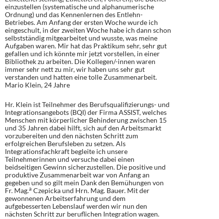
einzustellen (systematische und alphanumerische
Ordnung) und das Kennenlernen des Entlehn-
Betriebes. Am Anfang der ersten Woche wurde ich
eingeschult, in der zweiten Woche habe ich dann schon
selbstständig mitgearbeitet und wusste, was meine
Aufgaben waren. Mir hat das Praktikum sehr, sehr gut
gefallen und ich könnte mir jetzt vorstellen, in einer
Bibliothek zu arbeiten. Die Kollegen/-innen waren
immer sehr nett zu mir, wir haben uns sehr gut
verstanden und hatten eine tolle Zusammenarbeit.
Mario Klein, 24 Jahre
Hr. Klein ist Teilnehmer des Berufsqualifizierungs- und
Integrationsangebots (BQI) der Firma ASSIST, welches
Menschen mit körperlicher Behinderung zwischen 15
und 35 Jahren dabei hilft, sich auf den Arbeitsmarkt
vorzubereiten und den nächsten Schritt zum
erfolgreichen Berufsleben zu setzen. Als
Integrationsfachkraft begleite ich unsere
Teilnehmerinnen und versuche dabei einen
beidseitigen Gewinn sicherzustellen. Die positive und
produktive Zusammenarbeit war von Anfang an
gegeben und so gilt mein Dank den Bemühungen von
a
Fr. Mag.
Czepicka und Hrn. Mag. Bauer. Mit der
gewonnenen Arbeitserfahrung und dem
aufgebesserten Lebenslauf werden wir nun den
nächsten Schritt zur beruflichen Integration wagen.