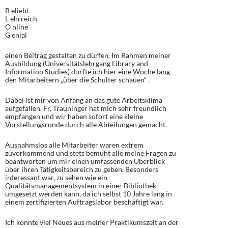
B eliebt
L ehrreich
O nline
G enial
einen Beitrag gestalten zu dürfen. Im Rahmen meiner
Ausbildung (Universitätslehrgang Library and
Information Studies) durfte ich hier eine Woche lang
den Mitarbeitern „über die Schulter schauen“ .
Dabei ist mir von Anfang an das gute Arbeitsklima
aufgefallen. Fr. Trauninger hat mich sehr freundlich
empfangen und wir haben sofort eine kleine
Vorstellungsrunde durch alle Abteilungen gemacht.
Ausnahmslos alle Mitarbeiter waren extrem
zuvorkommend und stets bemüht alle meine Fragen zu
beantworten um mir einen umfassenden Überblick
über ihren Tätigkeitsbereich zu geben. Besonders
interessant war, zu sehen wie ein
Qualitätsmanagementsystem in einer Bibliothek
umgesetzt werden kann, da ich selbst 10 Jahre lang in
einem zertifizierten Auftragslabor beschäftigt war.
Ich konnte viel Neues aus meiner Praktikumszeit an der