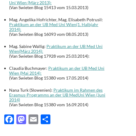
Uni Wien (März 2013):
(Van Swieten Blog 15413 vom 15.03.2013)
Mag. Angelika Hofrichter, Mag. Elisabeth Potrusil:
Praktikum an der UB Med Uni Wien(1. Halbjahr
2014):
(Van Swieten Blog 16093 vom 08.05.2013)
Mag. Sabine Wallig:
Praktikum an der UB Med Uni
Wien(März 2014):
(Van Swieten Blog 17928 vom 25.03.2014):
Claudia Buchmayer:
Praktikum an der UB Med Uni
Wien (Mai 2014):
(Van Swieten Blog 15380 vom 17.05.2014)
Nana Turk (Slowenien):
Praktikum im Rahmen des
Erasmus-Programms an der UB MedUni Wien (Juni
2014)
(Van Swieten Blog 15380 vom 16.09.2014)
F
M
E
T
ac
as
m
ei