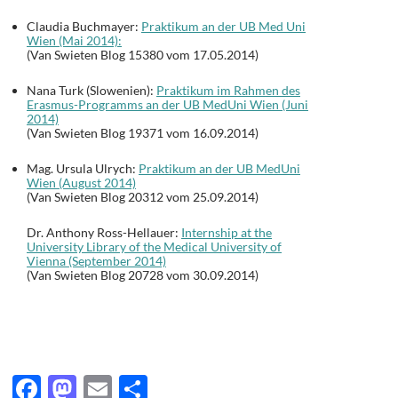
Claudia Buchmayer:
Praktikum an der UB Med Uni
Wien (Mai 2014):
(Van Swieten Blog 15380 vom 17.05.2014)
Nana Turk (Slowenien):
Praktikum im Rahmen des
Erasmus-Programms an der UB MedUni Wien (Juni
2014)
(Van Swieten Blog 19371 vom 16.09.2014)
Mag. Ursula Ulrych:
Praktikum an der UB MedUni
Wien (August 2014)
(Van Swieten Blog 20312 vom 25.09.2014)
Dr. Anthony Ross-Hellauer:
Internship at the
University Library of the Medical University of
Vienna (September 2014)
(Van Swieten Blog 20728 vom 30.09.2014)
F
M
E
T