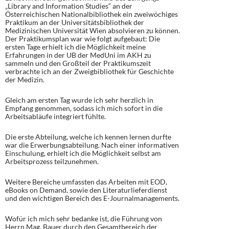
„Library and Information Studies“ an der
Österreichischen Nationalbibliothek ein zweiwöchiges
Praktikum an der Universitätsbibliothek der
Medizinischen Universität Wien absolvieren zu können.
Der Praktikumsplan war wie folgt aufgebaut: Die
ersten Tage erhielt ich die Möglichkeit meine
Erfahrungen in der UB der MedUni im AKH zu
sammeln und den Großteil der Praktikumszeit
verbrachte ich an der Zweigbibliothek für Geschichte
der Medizin.
Gleich am ersten Tag wurde ich sehr herzlich in
Empfang genommen, sodass ich mich sofort in die
Arbeitsabläufe integriert fühlte.
Die erste Abteilung, welche ich kennen lernen durfte
war die Erwerbungsabteilung. Nach einer informativen
Einschulung, erhielt ich die Möglichkeit selbst am
Arbeitsprozess teilzunehmen.
Weitere Bereiche umfassten das Arbeiten mit EOD,
eBooks on Demand, sowie den Literaturlieferdienst
und den wichtigen Bereich des E-Journalmanagements.
Wofür ich mich sehr bedanke ist, die Führung von
Herrn Mag. Bauer durch den Gesamtbereich der