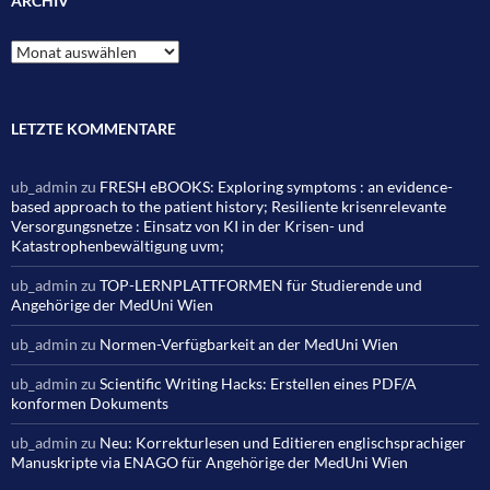
ARCHIV
Archiv
LETZTE KOMMENTARE
ub_admin
zu
FRESH eBOOKS: Exploring symptoms : an evidence-
based approach to the patient history; Resiliente krisenrelevante
Versorgungsnetze : Einsatz von KI in der Krisen- und
Katastrophenbewältigung uvm;
ub_admin
zu
TOP-LERNPLATTFORMEN für Studierende und
Angehörige der MedUni Wien
ub_admin
zu
Normen-Verfügbarkeit an der MedUni Wien
ub_admin
zu
Scientific Writing Hacks: Erstellen eines PDF/A
konformen Dokuments
ub_admin
zu
Neu: Korrekturlesen und Editieren englischsprachiger
Manuskripte via ENAGO für Angehörige der MedUni Wien