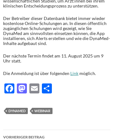
wissenschaftlichen Studien, um Ärzt:innen bei ihrem
klinischen Entscheidungsprozess zu unterstützen.
Der Betreiber dieser Datenbank bietet immer wieder
kostenlose Online-Schulungen an. In diesen öffentlich
zugänglichen Schulungen wird gezeigt, wie Sie
DynaMed am sinnvollsten einsetzen können, die App
installieren, sich Alerts erstellen und wie die DynaMed-
Inhalte aufgebaut sind.
Der nächste Termin findet am 11. August 2025 um 9
Uhr statt.
Die Anmeldung ist über folgenden
Link
möglich.
F
M
E
T
ac
as
m
ei
e
to
ail
le
DYNAMED
WEBINAR
b
d
n
o
o
Beitragsnavigation
o
n
VORHERIGER BEITRAG