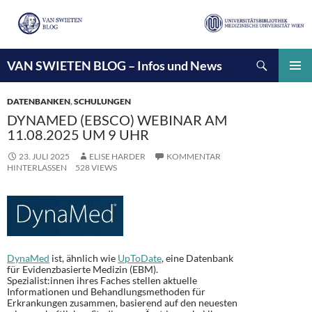
Suchen
VAN SWIETEN BLOG – Infos und News
ZUM
INHALT
PRIMÄ
SPRINGEN
MENÜ
DATENBANKEN
,
SCHULUNGEN
DYNAMED (EBSCO) WEBINAR AM
11.08.2025 UM 9 UHR
23. JULI 2025
ELISE HARDER
KOMMENTAR
HINTERLASSEN
528 VIEWS
DynaMed
ist, ähnlich wie
UpToDate
, eine Datenbank
für Evidenzbasierte Medizin (EBM).
Spezialist:innen ihres Faches stellen aktuelle
Informationen und Behandlungsmethoden für
Erkrankungen zusammen, basierend auf den neuesten