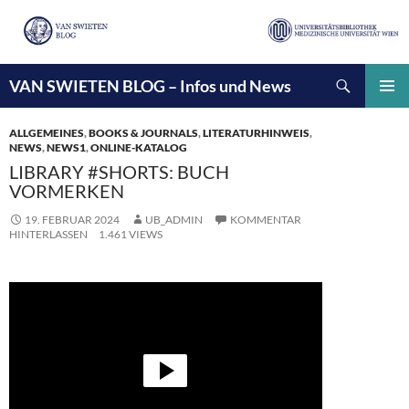
Suchen
VAN SWIETEN BLOG – Infos und News
ZUM
INHALT
PRIMÄ
SPRINGEN
MENÜ
ALLGEMEINES
,
BOOKS & JOURNALS
,
LITERATURHINWEIS
,
NEWS
,
NEWS1
,
ONLINE-KATALOG
LIBRARY #SHORTS: BUCH
VORMERKEN
19. FEBRUAR 2024
UB_ADMIN
KOMMENTAR
HINTERLASSEN
1.461 VIEWS
Video-
Player