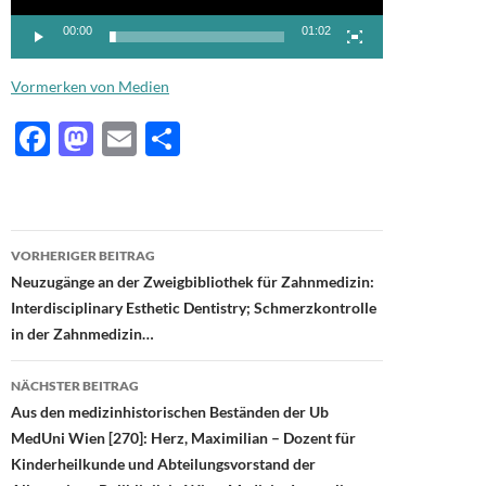
00:00
01:02
Vormerken von Medien
F
M
E
T
ac
as
m
ei
e
to
ail
le
b
d
n
Beitragsnavigation
VORHERIGER BEITRAG
o
o
Neuzugänge an der Zweigbibliothek für Zahnmedizin:
o
n
Interdisciplinary Esthetic Dentistry; Schmerzkontrolle
in der Zahnmedizin…
k
NÄCHSTER BEITRAG
Aus den medizinhistorischen Beständen der Ub
MedUni Wien [270]: Herz, Maximilian – Dozent für
Kinderheilkunde und Abteilungsvorstand der