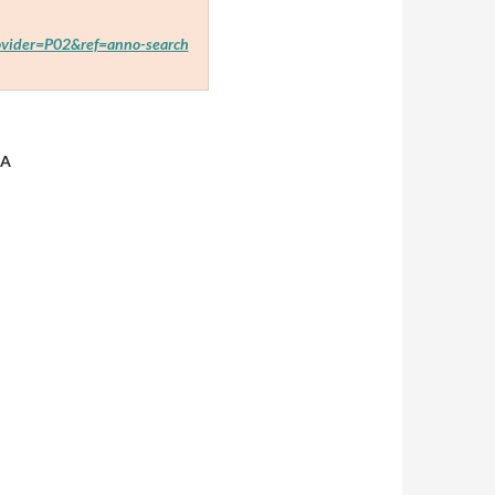
ider=P02&ref=anno-search
RA