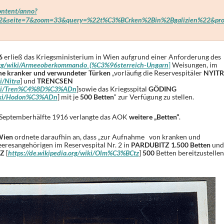
content/anno?
&seite=7&zoom=33&query=%22t%C3%BCrken%2Bin%2Bgalizien%22&prov
6
erließ das Kriegsministerium in Wien aufgrund einer Anforderung des
a.org/wiki/Armeeoberkommando_(%C3%96sterreich-Ungarn
]
Weisungen, im
e kranker und verwundeter Türken
„vorläufig die Reservespitäler
NYIT
i/Nitra
] und
TRENCSEN
/wiki/Tren%C4%8D%C3%ADn
]sowie das Kriegsspital
GÖDING
/wiki/Hodon%C3%ADn
] mit je
500 Betten
“ zur Verfügung zu stellen.
 Septemberhälfte 1916 verlangte das AOK
weitere „Betten“
.
Wien
ordnete daraufhin an, dass „zur Aufnahme von kranken und
resangehörigen im Reservespital Nr. 2 in
PARDUBITZ 1.500 Betten
und
Z
[
https://de.wikipedia.org/wiki/Olm%C3%BCtz
]
500
Betten bereitzustellen