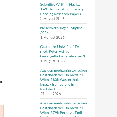
Scientific Writing Hacks:
JoVE: Information Literacy:
Reading Research Papers
2. August 2026
Neuerwerbungen: August
2026
1. August 2026
Gastautor Univ.-Prof. Dr.
med. Peter Heilig:
Gegängelte Generation(en?)
1. August 2026
Aus den medizinhistorischen
Beständen der Ub MedUni
Wien [380]: Wasserthal,
st
Ignaz – Balneologe in
Karlsbad
27. Juli 2026
Aus den medizinhistorischen
Beständen der Ub MedUni
Wien [379]: Pernitza, Emil –