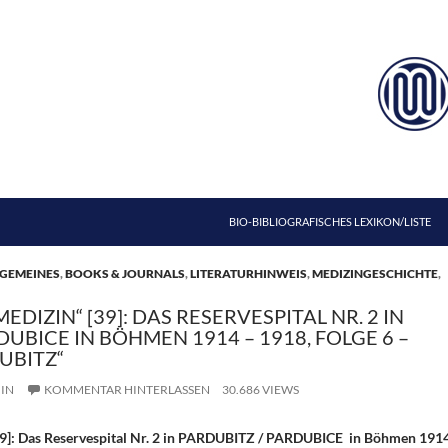
ZUM INHALT SPRINGEN
BIO-BIBLIOGRAFISCHES LEXIKON/LISTE
GEMEINES
,
BOOKS & JOURNALS
,
LITERATURHINWEIS
,
MEDIZINGESCHICHTE
,
MEDIZIN“ [39]: DAS RESERVESPITAL NR. 2 IN
DUBICE IN BÖHMEN 1914 – 1918, FOLGE 6 –
UBITZ“
IN
KOMMENTAR HINTERLASSEN
30.686 VIEWS
[39]: Das Reservespital Nr. 2 in PARDUBITZ / PARDUBICE in Böhmen 191