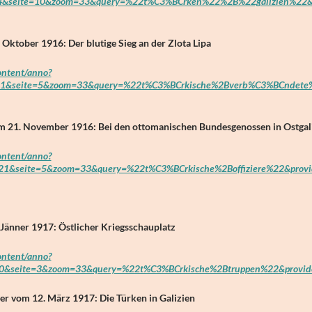
4&seite=10&zoom=33&query=%22t%C3%BCrken%22%2B%22galizien%22&p
Oktober 1916: Der blutige Sieg an der Zlota Lipa
content/anno?
1&seite=5&zoom=33&query=%22t%C3%BCrkische%2Bverb%C3%BCndete%
 21. November 1916: Bei den ottomanischen Bundesgenossen in Ostgal
content/anno?
&seite=5&zoom=33&query=%22t%C3%BCrkische%2Boffiziere%22&provid
Jänner 1917: Östlicher Kriegsschauplatz
content/anno?
&seite=3&zoom=33&query=%22t%C3%BCrkische%2Btruppen%22&provide
er
vom 12. März 1917: Die Türken in Galizien