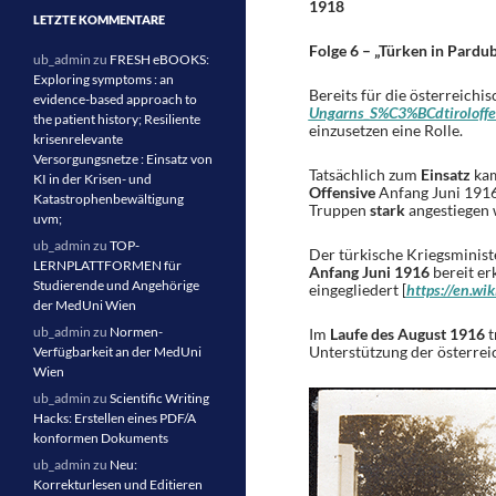
1918
LETZTE KOMMENTARE
Folge 6 – „Türken in Pardub
ub_admin
zu
FRESH eBOOKS:
Exploring symptoms : an
Bereits für die österreichi
evidence-based approach to
Ungarns_S%C3%BCdtiroloff
the patient history; Resiliente
einzusetzen eine Rolle.
krisenrelevante
Versorgungsnetze : Einsatz von
Tatsächlich zum
Einsatz
kam
KI in der Krisen- und
Offensive
Anfang Juni 1916
Katastrophenbewältigung
Truppen
stark
angestiegen 
uvm;
ub_admin
zu
TOP-
Der türkische Kriegsminist
LERNPLATTFORMEN für
Anfang Juni 1916
bereit er
Studierende und Angehörige
eingegliedert [
https://en.wi
der MedUni Wien
ub_admin
zu
Normen-
Im
Laufe des August 1916
t
Unterstützung der österrei
Verfügbarkeit an der MedUni
Wien
ub_admin
zu
Scientific Writing
Hacks: Erstellen eines PDF/A
konformen Dokuments
ub_admin
zu
Neu:
Korrekturlesen und Editieren