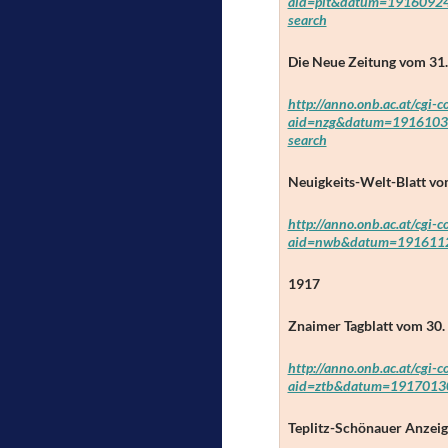
aid=pit&datum=1916092
search
Die Neue Zeitung
vom 31. 
http://anno.onb.ac.at/cgi-
aid=nzg&datum=1916103
search
Neuigkeits-Welt-Blatt
vom
http://anno.onb.ac.at/cgi-
aid=nwb&datum=19161121
1917
Znaimer Tagblatt
vom 30. 
http://anno.onb.ac.at/cgi-
aid=ztb&datum=19170130
Teplitz-Schönauer Anzeig