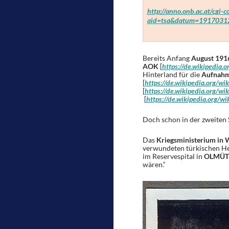
http://anno.onb.ac.at/cgi-
aid=tsa&datum=19170312
Bereits Anfang
August 191
AOK
[
https://de.wikipedi
Hinterland für die
Aufnahm
[
https://de.wikipedia.org/wik
[
https://de.wikipedia.org
[
https://de.wikipedia.org
Doch schon in der zweiten
Das
Kriegsministerium in 
verwundeten türkischen Hee
im Reservespital in
OLMÜT
wären.“