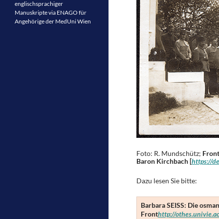
englischsprachiger
Manuskripte via ENAGO für
Angehörige der MedUni Wien
Foto: R. Mundschütz;
Front
Baron Kirchbach [
https://d
Dazu lesen Sie bitte:
Barbara SEISS: Die osman
Front
http://othes.univie