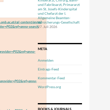
Kinderarzt, Chirurg, Bahn-
und Fabriksarzt, Primararzt
am St. Josefs-Kinderspital
und Chefarzt der I.
Allgemeine Beamten-
o.onb.ac.at/cgi-content/anno?
Versicherungs-Gesellschaft
er=P02&ref=anno-search
27. Juli 2026
META
ovider=P02&ref=anno-
Anmelden
Eintrags-Feed
Kommentar-Feed
rovider=P02&ref=anno-
WordPress.org
BOOKS & JOURNALS