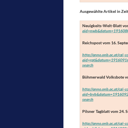
Ausgewählte Artikel in Zei
Neuigkeits-Welt-Blatt
vom
aid=nwb&datum=1916080
Reichspost
vom 16. Septem
http://anno.onb.ac.at/cgi-
aid=rpt&datum=1916091
search
Böhmerwald Volksbote
vo
http://anno.onb.ac.at/cgi-
aid=bvb&datum=1916092
search
Pilsner Tagblatt
vom 24. S
http://anno.onb.ac.at/cgi-