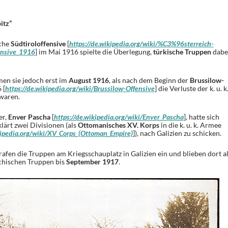
itz“
sche
Südtiroloffensive
[
https://de.wikipedia.org/wiki/%C3%96sterreich-
ensive_1916
]
im Mai 1916 spielte die Überlegung,
türkische Truppen
dabe
en sie jedoch erst im
August 1916
, als nach dem Beginn der
Brussilow-
 [
https://de.wikipedia.org/wiki/Brussilow-Offensive
]
die Verluste der k. u. k
waren.
er,
Enver Pascha
[
https://de.wikipedia.org/wiki/Enver_Pascha
]
, hatte sich
klärt zwei Divisionen (als
Ottomanisches XV. Korps
in die k. u. k. Armee
kipedia.org/wiki/XV_Corps_(Ottoman_Empire)
])
, nach Galizien zu schicken.
rafen die Truppen am Kriegsschauplatz in Galizien ein und blieben dort a
chischen Truppen bis
September 1917
.