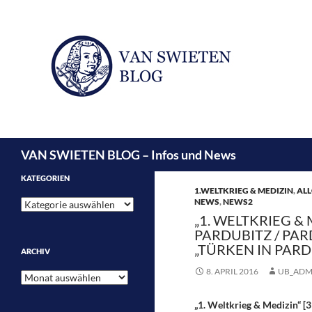
Suchen
VAN SWIETEN BLOG – Infos und News
KATEGORIEN
1.WELTKRIEG & MEDIZIN
,
ALL
NEWS
,
NEWS2
Kategorien
„1. WELTKRIEG & 
PARDUBITZ / PAR
„TÜRKEN IN PARD
ARCHIV
8. APRIL 2016
UB_ADM
Archiv
„1. Weltkrieg & Medizin“ 