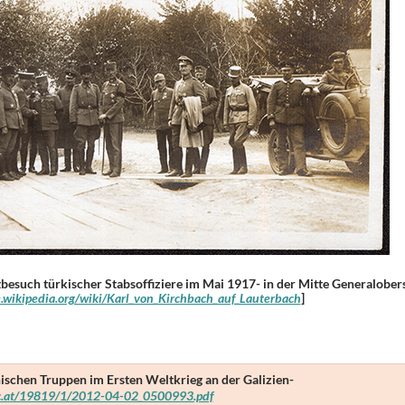
besuch türkischer Stabsoffiziere im Mai 1917- in der Mitte Generalober
e.wikipedia.org/wiki/Karl_von_Kirchbach_auf_Lauterbach
]
ischen Truppen im Ersten Weltkrieg an der Galizien-
.ac.at/19819/1/2012-04-02_0500993.pdf