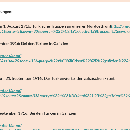
tungen:
 1. August 1916: Türkische Truppen an unserer Nordostfront
http://ann
1&seite=3&zoom=33&query=%22t%C3%BCrkische%2Btruppen%22&provid
ber 1916: Bei den Türken in Galizien
content/anno?
6&seite=2&zoom=33&query=%22t%C3%BCrken%22%2B%22galizien%22&pr
m 21. September 1916: Das Türkenviertel der galizischen Front
content/anno?
1&seite=2&zoom=33&query=%22t%C3%BCrken%22%2B%22galizien%22&p
eptember 1916: Bei den Türken in Galizien
content/anno?