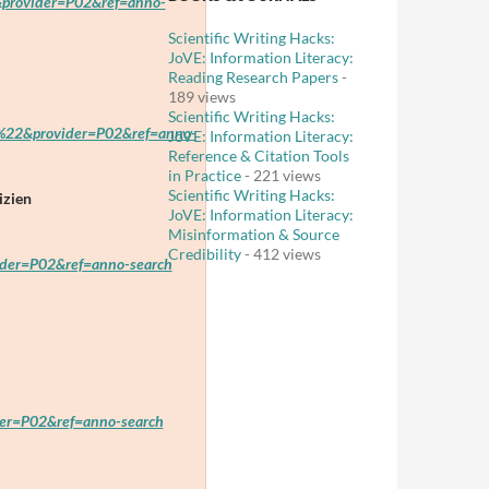
rovider=P02&ref=anno-
Scientific Writing Hacks:
JoVE: Information Literacy:
Reading Research Papers
-
189 views
Scientific Writing Hacks:
22&provider=P02&ref=anno-
JoVE: Information Literacy:
Reference & Citation Tools
in Practice
- 221 views
Scientific Writing Hacks:
izien
JoVE: Information Literacy:
Misinformation & Source
Credibility
- 412 views
er=P02&ref=anno-search
r=P02&ref=anno-search