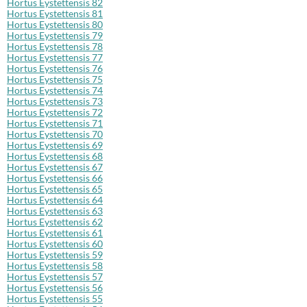
Hortus Eystettensis 82
Hortus Eystettensis 81
Hortus Eystettensis 80
Hortus Eystettensis 79
Hortus Eystettensis 78
Hortus Eystettensis 77
Hortus Eystettensis 76
Hortus Eystettensis 75
Hortus Eystettensis 74
Hortus Eystettensis 73
Hortus Eystettensis 72
Hortus Eystettensis 71
Hortus Eystettensis 70
Hortus Eystettensis 69
Hortus Eystettensis 68
Hortus Eystettensis 67
Hortus Eystettensis 66
Hortus Eystettensis 65
Hortus Eystettensis 64
Hortus Eystettensis 63
Hortus Eystettensis 62
Hortus Eystettensis 61
Hortus Eystettensis 60
Hortus Eystettensis 59
Hortus Eystettensis 58
Hortus Eystettensis 57
Hortus Eystettensis 56
Hortus Eystettensis 55