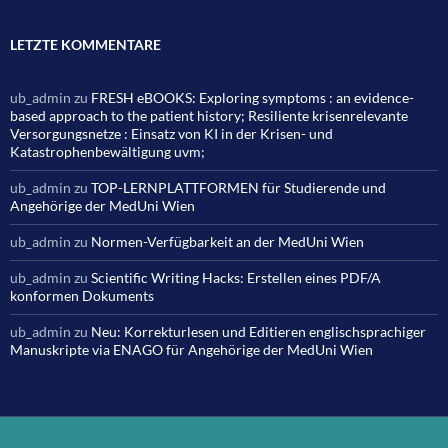
LETZTE KOMMENTARE
ub_admin
zu
FRESH eBOOKS: Exploring symptoms : an evidence-
based approach to the patient history; Resiliente krisenrelevante
Versorgungsnetze : Einsatz von KI in der Krisen- und
Katastrophenbewältigung uvm;
ub_admin
zu
TOP-LERNPLATTFORMEN für Studierende und
Angehörige der MedUni Wien
ub_admin
zu
Normen-Verfügbarkeit an der MedUni Wien
ub_admin
zu
Scientific Writing Hacks: Erstellen eines PDF/A
konformen Dokuments
ub_admin
zu
Neu: Korrekturlesen und Editieren englischsprachiger
Manuskripte via ENAGO für Angehörige der MedUni Wien