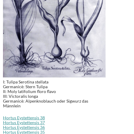
I: Tulipa Serotina stellata
Germanicè: Stern Tulipa
II: Moly latifolium floro flavo
III: Victoralis longa
Germanicè: Alpenknoblauch oder Sigwurz das
Männlein
Hortus Eystettensis 38
Hortus Eystettensis 37
Hortus Eystettensis 36
Hortus Eystettensis 35