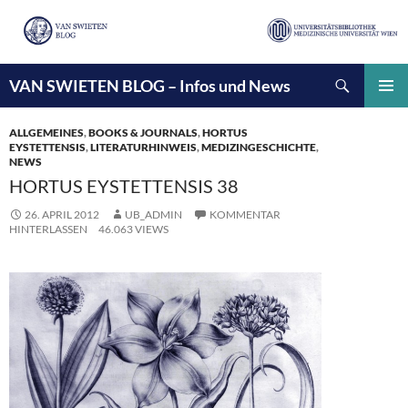
Suchen
VAN SWIETEN BLOG – Infos und News
ZUM
INHALT
PRIMÄ
SPRINGEN
MENÜ
ALLGEMEINES
,
BOOKS & JOURNALS
,
HORTUS
EYSTETTENSIS
,
LITERATURHINWEIS
,
MEDIZINGESCHICHTE
,
NEWS
HORTUS EYSTETTENSIS 38
26. APRIL 2012
UB_ADMIN
KOMMENTAR
HINTERLASSEN
46.063 VIEWS