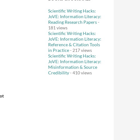
Scientific Writing Hacks:
JoVE: Information Literacy:
Reading Research Papers
-
181 views
Scientific Writing Hacks:
JoVE: Information Literacy:
Reference & Citation Tools
in Practice
- 217 views
Scientific Writing Hacks:
JoVE: Information Literacy:
Misinformation & Source
Credibility
- 410 views
ot