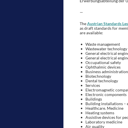
Erwerbungsabteilung der Un
—
The
Austrian Standards Les
as draft standards for memb
are available:
Waste management
Wastewater technology
General electrical engin
General electrical engin
Occupational safety
Ophthalmic devices
Business administratio
Biotechnology
Dental technology
Services
Electromagnetic compati
Electronic components
Buildings
Building installations – 
Healthcare. Medicine
Heating systems
Assistive devices for peo
Laboratory medicine
Air quality