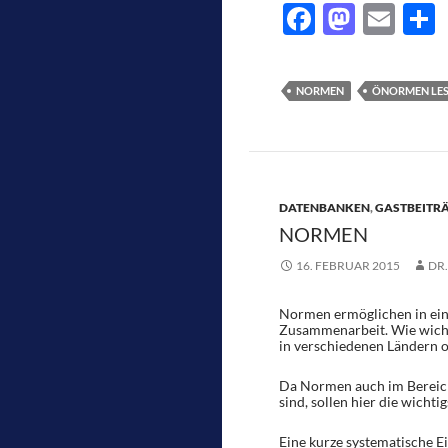
F
M
E
ac
as
m
e
e
to
ail
l
NORMEN
ÖNORMEN LES
b
d
o
o
o
n
k
DATENBANKEN
,
GASTBEITR
NORMEN
16. FEBRUAR 2015
DR
Normen ermöglichen in eine
Zusammenarbeit. Wie wicht
in verschiedenen Ländern 
Da Normen auch im Bereich
sind, sollen hier die wich
Eine kurze systematische E