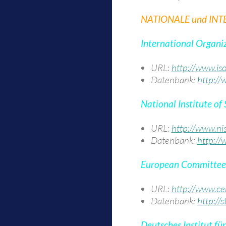
NATIONALE und IN
International Organi
URL:
http://www.iso
Datenbank:
http://
National Institute of
URL:
http://www.nis
Datenbank:
http://
European Committee 
URL:
http://www.ce
Datenbank:
http:/
Deutsches Institut fü