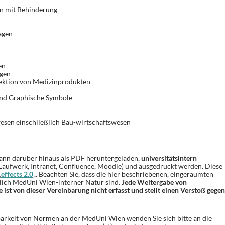
en mit Behinderung
agen
en
agen
fektion von Medizinprodukten
und Graphische Symbole
esen einschließlich Bau-wirtschaftswesen
nn darüber hinaus als PDF heruntergeladen,
universitätsintern
. Laufwerk, Intranet, Confluence, Moodle) und ausgedruckt werden. Diese
„
effects 2.0
„. Beachten Sie, dass die hier beschriebenen, eingeräumten
lich MedUni Wien-interner Natur sind.
Jede Weitergabe von
st von dieser Vereinbarung nicht erfasst und stellt einen Verstoß gegen
arkeit von Normen an der MedUni Wien wenden Sie sich bitte an die