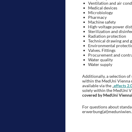
Ventilation and air cond
Medical devices
Microbiology
Pharmacy
Machine safety
High-voltage power dist
Sterilization and disinf
Radiation protection
Technical drawing and 
Environmental protecti
Valves. Fittings
Procurement and contra
Water quality
Water supply
Additionally, a selection o
within the MedUni Vienna ne
available via the „
effects 2.
solely within the MedUni 
covered by MedUni Vienna’s
For questions about standard
erwerbung(at)meduniwien.a