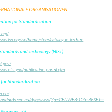
TERNATIONALE ORGANISATIONEN
zation for Standardization
.org/
www.iso.org/iso/home/store/catalogue_ics.htm
 Standards and Technology (NIST)
t.gov/
www.nist.gov/publication-portal.cfm
for Standardization
n.eu/
/standards.cen.eu/dyn/www/f?p=CENWEB:105::RESET::::
r Normung e.V.