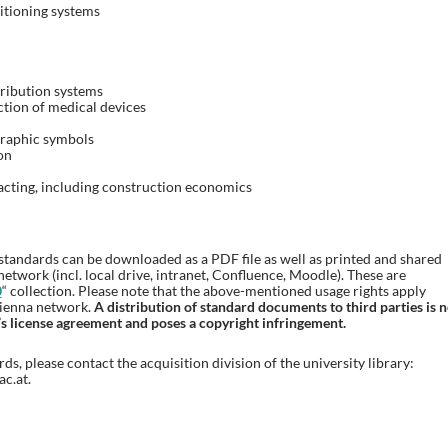
itioning systems
ribution systems
ection of medical devices
graphic symbols
on
cting, including construction economics
f standards can be downloaded as a PDF file as well as printed and shared
twork (incl. local drive, intranet, Confluence, Moodle). These are
0
“ collection. Please note that the above-mentioned usage rights apply
Vienna network.
A distribution of standard documents to third parties is n
 license agreement and poses a copyright infringement.
s, please contact the acquisition division of the university library:
c.at.