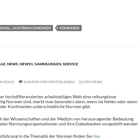
T
i
e
ESAAL / AUSTRIAN STANDARDS
STANDARDS
n
ÄGE
,
NEWS
,
NEWS1
,
SAMMLUNGEN
,
SERVICE
.KOENIG
KOMMENTAR HINTERLASSEN
32.090 VIEWS
r hochdifferenzierten arbeitsteiligen Welt eine reibungslose
ig Normen sind, merkt man besonders dann, wenn sie fehlen oder wenn
oder Kontinenten unterschiedliche Normen gibt.
 der Wissenschaften und der Medizin von herausragender Bedeutung
tigsten Normungsorganisationen und ihre Datenbanken vorgestellt werden
inführung in die Thematik der Normen finden Sie
hier
.