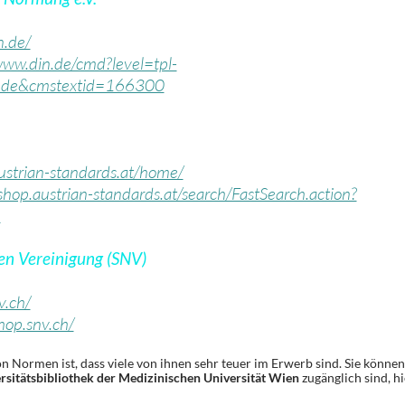
n.de/
www.din.de/cmd?level=tpl-
d=de&cmstextid=166300
ustrian-standards.at/home/
/shop.austrian-standards.at/search/FastSearch.action?
1
en Vereinigung (SNV)
v.ch/
shop.snv.ch/
 Normen ist, dass viele von ihnen sehr teuer im Erwerb sind. Sie können
rsitätsbibliothek der Medizinischen Universität Wien
zugänglich sind, hi