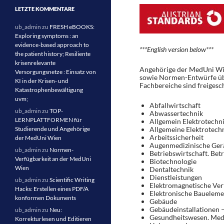
LETZTE KOMMENTARE
ub_admin
zu
FRESH eBOOKS:
Exploring symptoms : an
evidence-based approach to
***English version below***
the patient history; Resiliente
krisenrelevante
Angehörige der MedUni Wie
Versorgungsnetze : Einsatz von
sowie Normen-Entwürfe ü
KI in der Krisen- und
Fachbereiche sind freigesch
Katastrophenbewältigung
uvm;
Abfallwirtschaft
ub_admin
zu
TOP-
Abwassertechnik
LERNPLATTFORMEN für
Allgemein Elektrotechni
Studierende und Angehörige
Allgemeine Elektrotech
Arbeitssicherheit
der MedUni Wien
Augenmedizinische Ger
ub_admin
zu
Normen-
Betriebswirtschaft. Betr
Verfügbarkeit an der MedUni
Biotechnologie
Wien
Dentaltechnik
Dienstleistungen
ub_admin
zu
Scientific Writing
Elektromagnetische Vert
Hacks: Erstellen eines PDF/A
Elektronische Baueleme
konformen Dokuments
Gebäude
Gebäudeinstallationen –
ub_admin
zu
Neu:
Gesundheitswesen. Med
Korrekturlesen und Editieren