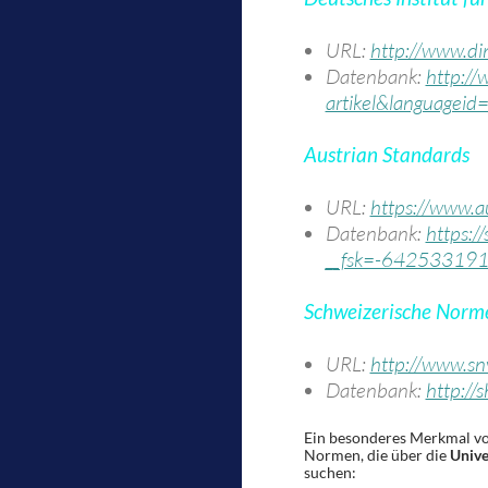
URL:
http://www.di
Datenbank:
http://
artikel&languagei
Austrian Standards
URL:
https://www.a
Datenbank:
https:/
__fsk=-64253319
Schweizerische Norm
URL:
http://www.sn
Datenbank:
http://
Ein besonderes Merkmal von
Normen, die über die
Unive
suchen: