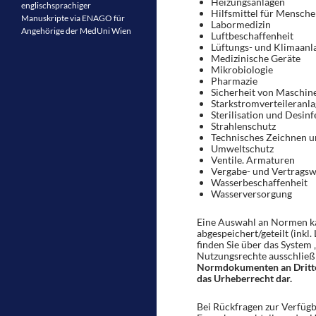
Heizungsanlagen
englischsprachiger
Hilfsmittel für Mensch
Manuskripte via ENAGO für
Labormedizin
Angehörige der MedUni Wien
Luftbeschaffenheit
Lüftungs- und Klimaanl
Medizinische Geräte
Mikrobiologie
Pharmazie
Sicherheit von Maschin
Starkstromverteileranl
Sterilisation und Desin
Strahlenschutz
Technisches Zeichnen 
Umweltschutz
Ventile. Armaturen
Vergabe- und Vertragsw
Wasserbeschaffenheit
Wasserversorgung
Eine Auswahl an Normen ka
abgespeichert/geteilt (inkl
finden Sie über das System 
Nutzungsrechte ausschließ
Normdokumenten an Dritte i
das Urheberrecht dar.
Bei Rückfragen zur Verfügb