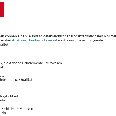
n können eine Vielzahl an österreichischen und internationalen Norme
ber den
Austrian Standards Lesesaal
elektronisch lesen. Folgende
altet:
k, elektrische Bauelemente, Prüfwesen
nik
äte
iebsleitung. Qualität
räglichkeit
nte
 Elektrische Anlagen
izin