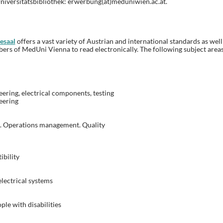
iversitätsbibliothek: erwerbung(at)meduniwien.ac.at.
esaal
offers a vast variety of Austrian and international standards as well
ers of MedUni Vienna to read electronically. The following subject area
eering, electrical components, testing
eering
n. Operations management. Quality
bility
electrical systems
ple with disabilities