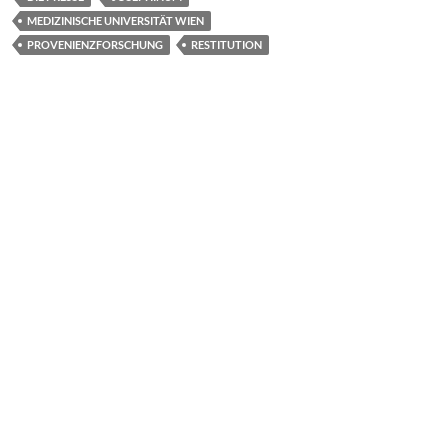
o
o
MEDIZINISCHE UNIVERSITÄT WIEN
PROVENIENZFORSCHUNG
RESTITUTION
o
n
k