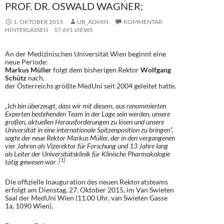
PROF. DR. OSWALD WAGNER;
1. OKTOBER 2015
UB_ADMIN
KOMMENTAR
HINTERLASSEN
17.691 VIEWS
An der Medizinischen Universität Wien beginnt eine
neue Periode:
Markus Müller
folgt dem bisherigen Rektor
Wolfgang
Schütz
nach,
der Österreichs größte MedUni seit 2004 geleitet hatte.
„Ich bin überzeugt, dass wir mit diesem, aus renommierten
Experten bestehenden Team in der Lage sein werden, unsere
großen, aktuellen Herausforderungen zu lösen und unsere
Universität in eine internationale Spitzenposition zu bringen“,
sagte der neue Rektor Markus Müller, der in den vergangenen
vier Jahren als Vizerektor für Forschung und 13 Jahre lang
als Leiter der Universitätsklinik für Klinische Pharmakologie
[1]
tätig gewesen war .
Die offizielle Inauguration des neuen Rektoratsteams
erfolgt am Dienstag, 27. Oktober 2015, im Van Swieten
Saal der MedUni Wien (11.00 Uhr, van Swieten Gasse
1a, 1090 Wien).