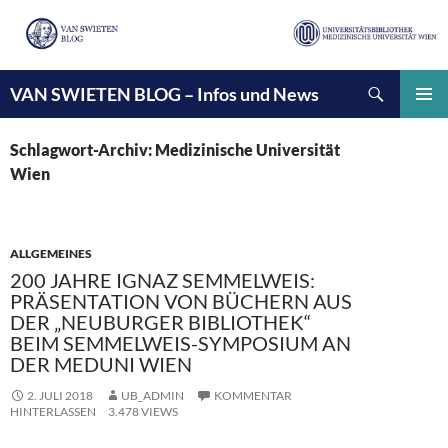
Suchen
VAN SWIETEN BLOG – Infos und News
ZUM
INHALT
PRIMÄ
SPRINGEN
MENÜ
Schlagwort-Archiv: Medizinische Universität
Wien
ALLGEMEINES
200 JAHRE IGNAZ SEMMELWEIS:
PRÄSENTATION VON BÜCHERN AUS
DER „NEUBURGER BIBLIOTHEK“
BEIM SEMMELWEIS-SYMPOSIUM AN
DER MEDUNI WIEN
2. JULI 2018
UB_ADMIN
KOMMENTAR
HINTERLASSEN
3.478 VIEWS