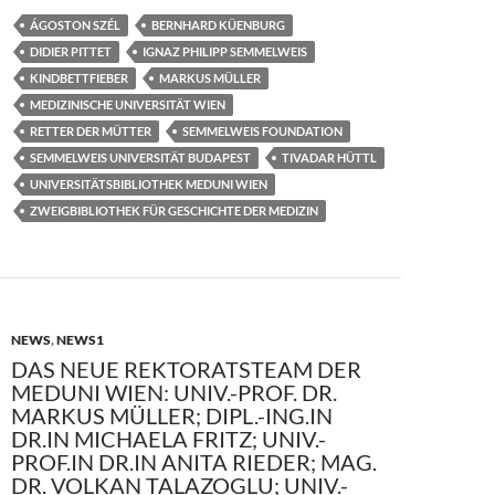
e
to
ail
le
ÁGOSTON SZÉL
BERNHARD KÜENBURG
b
d
n
DIDIER PITTET
IGNAZ PHILIPP SEMMELWEIS
o
o
KINDBETTFIEBER
MARKUS MÜLLER
MEDIZINISCHE UNIVERSITÄT WIEN
o
n
RETTER DER MÜTTER
SEMMELWEIS FOUNDATION
k
SEMMELWEIS UNIVERSITÄT BUDAPEST
TIVADAR HÜTTL
UNIVERSITÄTSBIBLIOTHEK MEDUNI WIEN
ZWEIGBIBLIOTHEK FÜR GESCHICHTE DER MEDIZIN
NEWS
,
NEWS1
DAS NEUE REKTORATSTEAM DER
MEDUNI WIEN: UNIV.-PROF. DR.
MARKUS MÜLLER; DIPL.-ING.IN
DR.IN MICHAELA FRITZ; UNIV.-
PROF.IN DR.IN ANITA RIEDER; MAG.
DR. VOLKAN TALAZOGLU; UNIV.-