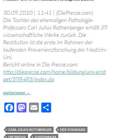
30.09.2010 | 11:41 | (DiePresse.com)
Die Tochter des ehemaligen Pathologie-
Professors Carl Julius Rothenberger erhält 39
wissenschaftliche Werke zurück. Die
Restitution ist die erste im Rahmen der
laufenden Provenienzforschung der Medizin-
Uni.
Bericht online in Die Presse.com:
http://diepresse.com/home/bildung/universit
aet/598485/index.do
NS-Provenienzforschung: Restituierung der geraubten Bücher von Univ.
weiterlesen
→
F
M
E
T
ac
as
m
ei
e
to
ail
le
CARL JULIUS ROTHBERGER
DER STANDARD
b
d
n
DIE PRESSE
JOSEPHINUM