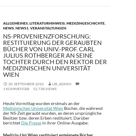
ALLGEMEINES
,
LITERATURHINWEIS
,
MEDIZINGESCHICHTE
,
NEWS
,
NEWS1
,
VERANSTALTUNGEN
NS-PROVENIENZFORSCHUNG:
RESTITUIERUNG DER GERAUBTEN
BÜCHER VON UNIV.-PROF. CARL
JULIUS ROTHBERGER AN SEINE
TOCHTER DURCH DEN REKTOR DER
MEDIZINISCHEN UNIVERSITÄT
WIEN
30. SEPTEMBER 2010
UB_ADMIN
1 KOMMENTAR
52.738 VIEWS
Heute Vormittag wurden erstmals an der
Medizinischen Universität Wien
Bücher, die während
der NS-Zeit geraubt wurden, an deren ursprüngliche
Besitzer bzw. deren Erben restituiert. Darüber
berichtet
Die Presse
in ihrer Online-Ausgabe:
Medizin-Uni Wien restituiert enteignete Bücher