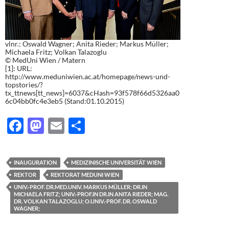
vlnr.: Oswald Wagner; Anita Rieder; Markus Müller;
Michaela Fritz; Volkan Talazoglu
© MedUni Wien / Matern
[1]: URL:
http://www.meduniwien.ac.at/homepage/news-und-
topstories/?
tx_ttnews[tt_news]=6037&cHash=93f578f66d5326aa0
6c04bb0fc4e3eb5 (Stand:01.10.2015)
F
M
E
T
ac
as
m
ei
e
to
ail
le
INAUGURATION
MEDIZINISCHE UNIVERSITÄT WIEN
b
d
n
REKTOR
REKTORAT MEDUNI WIEN
o
o
UNIV.-PROF. DR.MED.UNIV. MARKUS MÜLLER; DR.IN
MICHAELA FRITZ; UNIV.-PROF.IN DR.IN ANITA RIEDER; MAG.
o
n
DR. VOLKAN TALAZOGLU; O.UNIV.-PROF. DR. OSWALD
WAGNER;
k