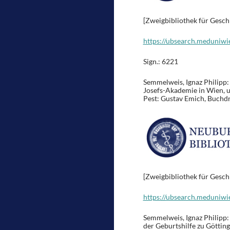
[Zweigbibliothek für Gesch
https://ubsearch.meduniwi
Sign.: 6221
Semmelweis, Ignaz Philipp: 
Josefs-Akademie in Wien, u
Pest: Gustav Emich, Buchd
[Zweigbibliothek für Gesch
https://ubsearch.meduniwi
Semmelweis, Ignaz Philipp: 
der Geburtshilfe zu Götting