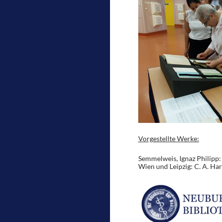
Vorgestellte Werke:
Semmelweis, Ignaz Philipp: 
Wien und Leipzig: C. A. Har