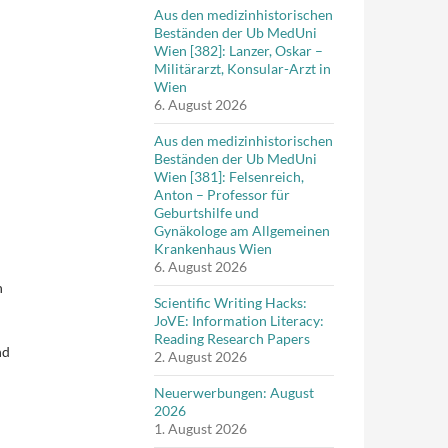
Aus den medizinhistorischen
Beständen der Ub MedUni
Wien [382]: Lanzer, Oskar –
Militärarzt, Konsular-Arzt in
Wien
6. August 2026
Aus den medizinhistorischen
Beständen der Ub MedUni
Wien [381]: Felsenreich,
Anton – Professor für
Geburtshilfe und
Gynäkologe am Allgemeinen
Krankenhaus Wien
6. August 2026
n
Scientific Writing Hacks:
JoVE: Information Literacy:
Reading Research Papers
nd
2. August 2026
Neuerwerbungen: August
2026
1. August 2026