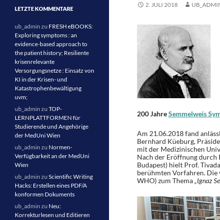
2. JULI 2018
UB_ADMI
LETZTE KOMMENTARE
ub_admin
zu
FRESH eBOOKS:
Exploring symptoms : an
evidence-based approach to
the patient history; Resiliente
krisenrelevante
Versorgungsnetze : Einsatz von
KI in der Krisen- und
Katastrophenbewältigung
uvm;
ub_admin
zu
TOP-
200 Jahre
Semmelweis Sy
LERNPLATTFORMEN für
Studierende und Angehörige
Am 21.06.2018 fand anlässl
der MedUni Wien
Bernhard Küeburg, Präside
ub_admin
zu
Normen-
mit der Medizinischen Uni
Verfügbarkeit an der MedUni
Nach der Eröffnung durch 
Budapest) hielt Prof. Tiva
Wien
berühmten Vorfahren. Die v
ub_admin
zu
Scientific Writing
WHO) zum Thema
„Ignaz Se
Hacks: Erstellen eines PDF/A
konformen Dokuments
ub_admin
zu
Neu:
Korrekturlesen und Editieren