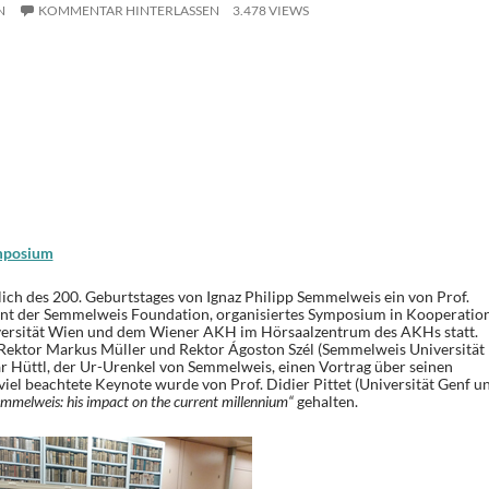
N
KOMMENTAR HINTERLASSEN
3.478 VIEWS
mposium
ich des 200. Geburtstages von Ignaz Philipp Semmelweis ein von Prof.
nt der Semmelweis Foundation, organisiertes Symposium in Kooperatio
versität Wien und dem Wiener AKH im Hörsaalzentrum des AKHs statt.
Rektor Markus Müller und Rektor Ágoston Szél (Semmelweis Universität
dar Hüttl, der Ur-Urenkel von Semmelweis, einen Vortrag über seinen
iel beachtete Keynote wurde von Prof. Didier Pittet (Universität Genf u
mmelweis: his impact on the current millennium“
gehalten.