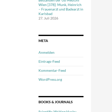
Beständen der Ub MedUni
Wien [378]: Munk, Heinrich
– Frauenarzt und Badearzt in
Karlsbad
27. Juli 2026
META
Anmelden
Eintrags-Feed
Kommentar-Feed
WordPress.org
BOOKS & JOURNALS
Scientific Writing Hacks: