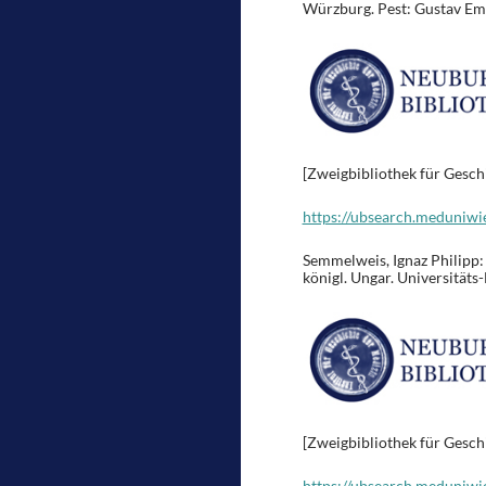
Würzburg. Pest: Gustav Em
[Zweigbibliothek für Gesch
https://ubsearch.meduniwi
Semmelweis, Ignaz Philipp:
königl. Ungar. Universitäts
[Zweigbibliothek für Gesch
https://ubsearch.meduniwi