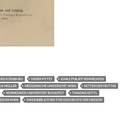
T
i
e
ARD KÜENBURG
DIDIER PITTET
IGNAZ PHILIPP SEMMELWEIS
n
S MÜLLER
MEDIZINISCHE UNIVERSITÄT WIEN
RETTER DER MÜTTER
SEMMELWEIS UNIVERSITÄT BUDAPEST
TIVADAR HÜTTL
EDUNI WIEN
ZWEIGBIBLIOTHEK FÜR GESCHICHTE DER MEDIZIN