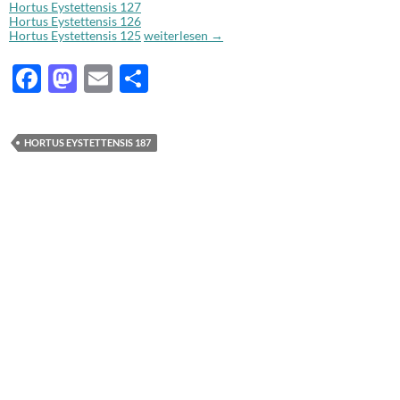
Hortus Eystettensis 127
Hortus Eystettensis 126
Hortus Eystettensis 187
Hortus Eystettensis 125
weiterlesen
→
F
M
E
T
ac
as
m
ei
e
to
ail
le
HORTUS EYSTETTENSIS 187
b
d
n
o
o
o
n
k