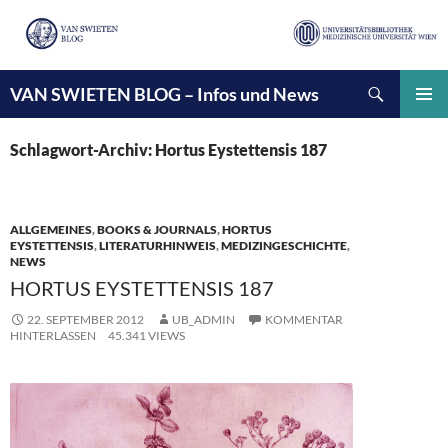
Suchen
VAN SWIETEN BLOG – Infos und News
ZUM
INHALT
PRIMÄ
SPRINGEN
MENÜ
Schlagwort-Archiv: Hortus Eystettensis 187
ALLGEMEINES
,
BOOKS & JOURNALS
,
HORTUS
EYSTETTENSIS
,
LITERATURHINWEIS
,
MEDIZINGESCHICHTE
,
NEWS
HORTUS EYSTETTENSIS 187
22. SEPTEMBER 2012
UB_ADMIN
KOMMENTAR
HINTERLASSEN
45.341 VIEWS