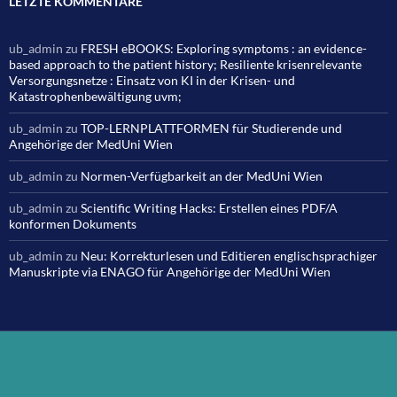
LETZTE KOMMENTARE
ub_admin
zu
FRESH eBOOKS: Exploring symptoms : an evidence-
based approach to the patient history; Resiliente krisenrelevante
Versorgungsnetze : Einsatz von KI in der Krisen- und
Katastrophenbewältigung uvm;
ub_admin
zu
TOP-LERNPLATTFORMEN für Studierende und
Angehörige der MedUni Wien
ub_admin
zu
Normen-Verfügbarkeit an der MedUni Wien
ub_admin
zu
Scientific Writing Hacks: Erstellen eines PDF/A
konformen Dokuments
ub_admin
zu
Neu: Korrekturlesen und Editieren englischsprachiger
Manuskripte via ENAGO für Angehörige der MedUni Wien