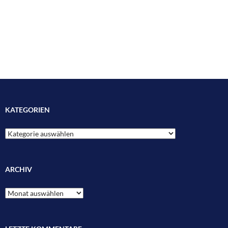
KATEGORIEN
Kategorien
ARCHIV
Archiv