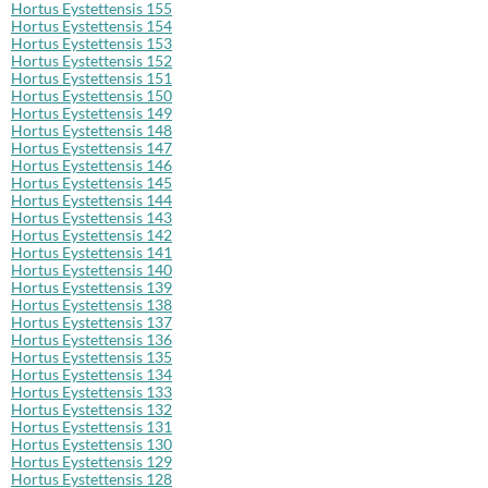
Hortus Eystettensis 155
Hortus Eystettensis 154
Hortus Eystettensis 153
Hortus Eystettensis 152
Hortus Eystettensis 151
Hortus Eystettensis 150
Hortus Eystettensis 149
Hortus Eystettensis 148
Hortus Eystettensis 147
Hortus Eystettensis 146
Hortus Eystettensis 145
Hortus Eystettensis 144
Hortus Eystettensis 143
Hortus Eystettensis 142
Hortus Eystettensis 141
Hortus Eystettensis 140
Hortus Eystettensis 139
Hortus Eystettensis 138
Hortus Eystettensis 137
Hortus Eystettensis 136
Hortus Eystettensis 135
Hortus Eystettensis 134
Hortus Eystettensis 133
Hortus Eystettensis 132
Hortus Eystettensis 131
Hortus Eystettensis 130
Hortus Eystettensis 129
Hortus Eystettensis 128