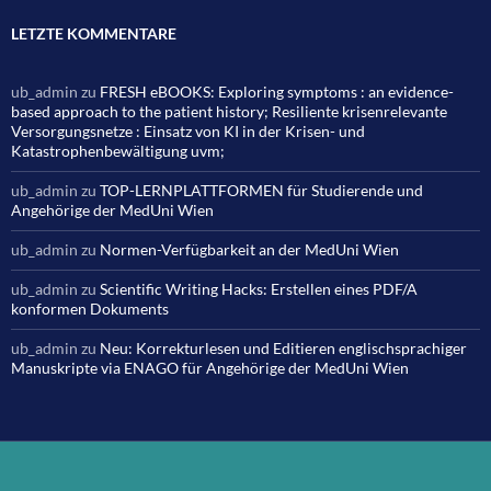
LETZTE KOMMENTARE
ub_admin
zu
FRESH eBOOKS: Exploring symptoms : an evidence-
based approach to the patient history; Resiliente krisenrelevante
Versorgungsnetze : Einsatz von KI in der Krisen- und
Katastrophenbewältigung uvm;
ub_admin
zu
TOP-LERNPLATTFORMEN für Studierende und
Angehörige der MedUni Wien
ub_admin
zu
Normen-Verfügbarkeit an der MedUni Wien
ub_admin
zu
Scientific Writing Hacks: Erstellen eines PDF/A
konformen Dokuments
ub_admin
zu
Neu: Korrekturlesen und Editieren englischsprachiger
Manuskripte via ENAGO für Angehörige der MedUni Wien