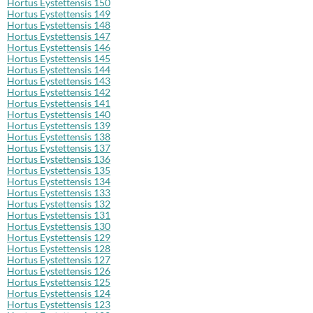
Hortus Eystettensis 150
Hortus Eystettensis 149
Hortus Eystettensis 148
Hortus Eystettensis 147
Hortus Eystettensis 146
Hortus Eystettensis 145
Hortus Eystettensis 144
Hortus Eystettensis 143
Hortus Eystettensis 142
Hortus Eystettensis 141
Hortus Eystettensis 140
Hortus Eystettensis 139
Hortus Eystettensis 138
Hortus Eystettensis 137
Hortus Eystettensis 136
Hortus Eystettensis 135
Hortus Eystettensis 134
Hortus Eystettensis 133
Hortus Eystettensis 132
Hortus Eystettensis 131
Hortus Eystettensis 130
Hortus Eystettensis 129
Hortus Eystettensis 128
Hortus Eystettensis 127
Hortus Eystettensis 126
Hortus Eystettensis 125
Hortus Eystettensis 124
Hortus Eystettensis 123