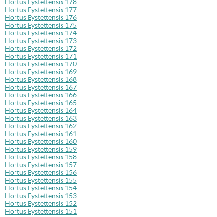
Hortus Eystettensis 178
Hortus Eystettensis 177
Hortus Eystettensis 176
Hortus Eystettensis 175
Hortus Eystettensis 174
Hortus Eystettensis 173
Hortus Eystettensis 172
Hortus Eystettensis 171
Hortus Eystettensis 170
Hortus Eystettensis 169
Hortus Eystettensis 168
Hortus Eystettensis 167
Hortus Eystettensis 166
Hortus Eystettensis 165
Hortus Eystettensis 164
Hortus Eystettensis 163
Hortus Eystettensis 162
Hortus Eystettensis 161
Hortus Eystettensis 160
Hortus Eystettensis 159
Hortus Eystettensis 158
Hortus Eystettensis 157
Hortus Eystettensis 156
Hortus Eystettensis 155
Hortus Eystettensis 154
Hortus Eystettensis 153
Hortus Eystettensis 152
Hortus Eystettensis 151