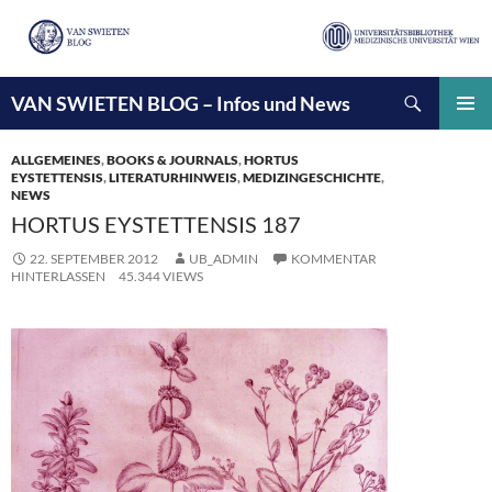
Suchen
VAN SWIETEN BLOG – Infos und News
ZUM
INHALT
PRIMÄ
SPRINGEN
MENÜ
ALLGEMEINES
,
BOOKS & JOURNALS
,
HORTUS
EYSTETTENSIS
,
LITERATURHINWEIS
,
MEDIZINGESCHICHTE
,
NEWS
HORTUS EYSTETTENSIS 187
22. SEPTEMBER 2012
UB_ADMIN
KOMMENTAR
HINTERLASSEN
45.344 VIEWS