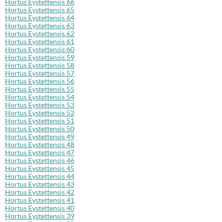
Hortus Eystettensis 66
Hortus Eystettensis 65
Hortus Eystettensis 64
Hortus Eystettensis 63
Hortus Eystettensis 62
Hortus Eystettensis 61
Hortus Eystettensis 60
Hortus Eystettensis 59
Hortus Eystettensis 58
Hortus Eystettensis 57
Hortus Eystettensis 56
Hortus Eystettensis 55
Hortus Eystettensis 54
Hortus Eystettensis 53
Hortus Eystettensis 52
Hortus Eystettensis 51
Hortus Eystettensis 50
Hortus Eystettensis 49
Hortus Eystettensis 48
Hortus Eystettensis 47
Hortus Eystettensis 46
Hortus Eystettensis 45
Hortus Eystettensis 44
Hortus Eystettensis 43
Hortus Eystettensis 42
Hortus Eystettensis 41
Hortus Eystettensis 40
Hortus Eystettensis 39