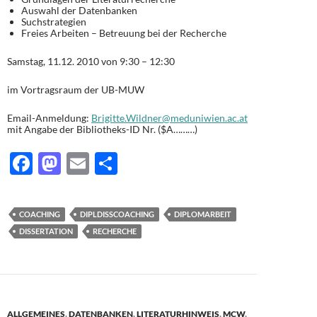
Auswahl der Datenbanken
Suchstrategien
Freies Arbeiten – Betreuung bei der Recherche
Samstag, 11.12. 2010 von 9:30 – 12:30
im Vortragsraum der UB-MUW
Email-Anmeldung:
Brigitte.Wildner@meduniwien.ac.at
mit Angabe der Bibliotheks-ID Nr. ($A………)
F
M
E
T
ac
as
m
ei
e
to
ail
le
COACHING
DIPLDISSCOACHING
DIPLOMARBEIT
b
d
n
DISSERTATION
RECHERCHE
o
o
o
n
k
ALLGEMEINES
,
DATENBANKEN
,
LITERATURHINWEIS
,
MCW
,