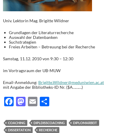
Univ. Lektorin Mag. Brigitte Wildner
Grundlagen der Literaturrecherche
Auswahl der Datenbanken
Suchstrategien
Freies Arbeiten – Betreuung bei der Recherche
Samstag, 11.12. 2010 von 9:30 – 12:30
im Vortragsraum der UB-MUW
Email-Anmeldung:
Brigitte.Wildner@meduniwien.ac.at
mit Angabe der Bibliotheks-ID Nr. ($A………)
F
M
E
T
ac
as
m
ei
e
to
ail
le
COACHING
DIPLDISSCOACHING
DIPLOMARBEIT
b
d
n
DISSERTATION
RECHERCHE