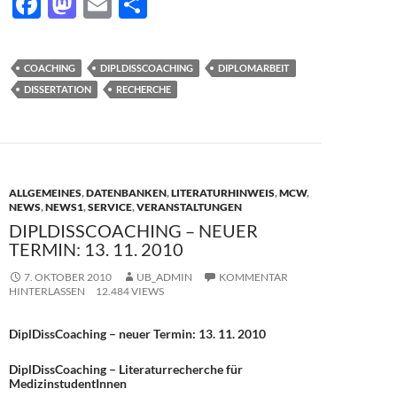
F
M
E
T
ac
as
m
ei
e
to
ail
le
COACHING
DIPLDISSCOACHING
DIPLOMARBEIT
b
d
n
DISSERTATION
RECHERCHE
o
o
o
n
k
ALLGEMEINES
,
DATENBANKEN
,
LITERATURHINWEIS
,
MCW
,
NEWS
,
NEWS1
,
SERVICE
,
VERANSTALTUNGEN
DIPLDISSCOACHING – NEUER
TERMIN: 13. 11. 2010
7. OKTOBER 2010
UB_ADMIN
KOMMENTAR
HINTERLASSEN
12.484 VIEWS
DiplDissCoaching – neuer Termin: 13. 11. 2010
DiplDissCoaching – Literaturrecherche für
MedizinstudentInnen