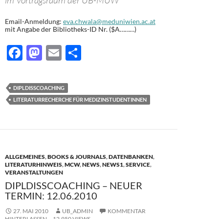
im Vortragsraum der UB-MUW
Email-Anmeldung:
eva.chwala@meduniwien.ac.at
mit Angabe der Bibliotheks-ID Nr. ($A………)
F
M
E
T
ac
as
m
ei
e
to
ail
le
DIPLDISSCOACHING
b
d
n
LITERATURRECHERCHE FÜR MEDIZINSTUDENTINNEN
o
o
o
n
k
ALLGEMEINES
,
BOOKS & JOURNALS
,
DATENBANKEN
,
LITERATURHINWEIS
,
MCW
,
NEWS
,
NEWS1
,
SERVICE
,
VERANSTALTUNGEN
DIPLDISSCOACHING – NEUER
TERMIN: 12.06.2010
27. MAI 2010
UB_ADMIN
KOMMENTAR
HINTERLASSEN
12.950 VIEWS