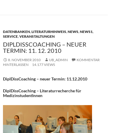
o
o
o
n
k
DATENBANKEN
,
LITERATURHINWEIS
,
NEWS
,
NEWS1
,
SERVICE
,
VERANSTALTUNGEN
DIPLDISSCOACHING – NEUER
TERMIN: 11. 12. 2010
8. NOVEMBER 2010
UB_ADMIN
KOMMENTAR
HINTERLASSEN
14.177 VIEWS
DiplDissCoaching – neuer Termin: 11.12.2010
DiplDissCoaching – Literaturrecherche für
MedizinstudentInnen