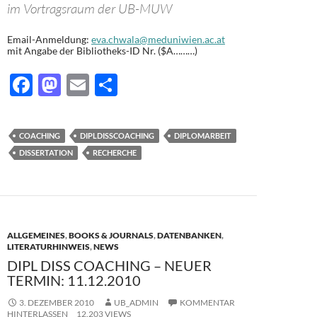
im Vortragsraum der UB-MUW
Email-Anmeldung:
eva.chwala@meduniwien.ac.at
mit Angabe der Bibliotheks-ID Nr. ($A………)
F
M
E
T
ac
as
m
ei
e
to
ail
le
COACHING
DIPLDISSCOACHING
DIPLOMARBEIT
b
d
n
DISSERTATION
RECHERCHE
o
o
o
n
k
ALLGEMEINES
,
BOOKS & JOURNALS
,
DATENBANKEN
,
LITERATURHINWEIS
,
NEWS
DIPL DISS COACHING – NEUER
TERMIN: 11.12.2010
3. DEZEMBER 2010
UB_ADMIN
KOMMENTAR
HINTERLASSEN
12.203 VIEWS