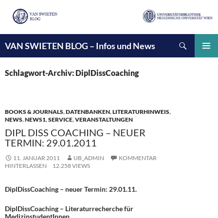
Suchen
VAN SWIETEN BLOG – Infos und News
ZUM
INHALT
PRIMÄ
SPRINGEN
MENÜ
Schlagwort-Archiv: DiplDissCoaching
BOOKS & JOURNALS
,
DATENBANKEN
,
LITERATURHINWEIS
,
NEWS
,
NEWS1
,
SERVICE
,
VERANSTALTUNGEN
DIPL DISS COACHING – NEUER
TERMIN: 29.01.2011
11. JANUAR 2011
UB_ADMIN
KOMMENTAR
HINTERLASSEN
12.258 VIEWS
DiplDissCoaching – neuer Termin: 29.01.11.
DiplDissCoaching – Literaturrecherche für
MedizinstudentInnen