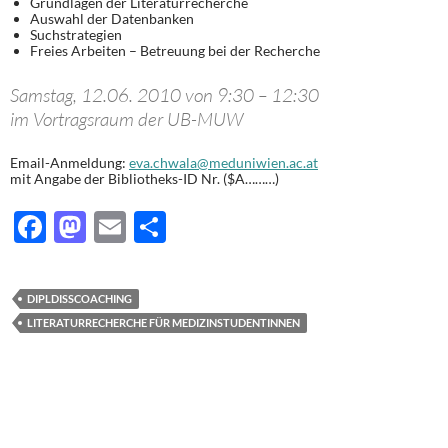
Grundlagen der Literaturrecherche
Auswahl der Datenbanken
Suchstrategien
Freies Arbeiten – Betreuung bei der Recherche
Samstag, 12.06. 2010 von 9:30 – 12:30
im Vortragsraum der UB-MUW
Email-Anmeldung:
eva.chwala@meduniwien.ac.at
mit Angabe der Bibliotheks-ID Nr. ($A………)
F
M
E
T
ac
as
m
ei
e
to
ail
le
DIPLDISSCOACHING
b
d
n
LITERATURRECHERCHE FÜR MEDIZINSTUDENTINNEN
o
o
o
n
k