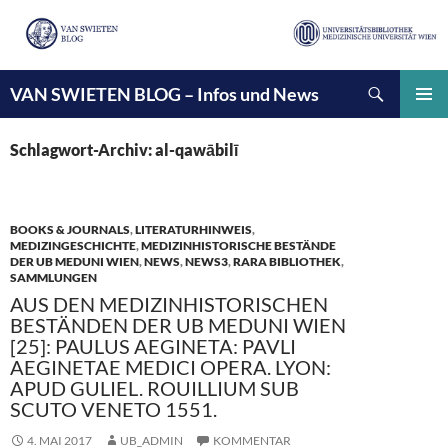
Suchen
VAN SWIETEN BLOG – Infos und News
ZUM
INHALT
PRIMÄ
SPRINGEN
MENÜ
Schlagwort-Archiv: al-qawābilī
BOOKS & JOURNALS
,
LITERATURHINWEIS
,
MEDIZINGESCHICHTE
,
MEDIZINHISTORISCHE BESTÄNDE
DER UB MEDUNI WIEN
,
NEWS
,
NEWS3
,
RARA BIBLIOTHEK
,
SAMMLUNGEN
AUS DEN MEDIZINHISTORISCHEN
BESTÄNDEN DER UB MEDUNI WIEN
[25]: PAULUS AEGINETA: PAVLI
AEGINETAE MEDICI OPERA. LYON:
APUD GULIEL. ROUILLIUM SUB
SCUTO VENETO 1551.
4. MAI 2017
UB_ADMIN
KOMMENTAR