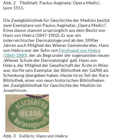
Abb. 2 Titelblatt: Paulus Aegineta: Opera Medici.
Lyon 1551.
Die Zweigbibliothek für Geschichte der Medizin besitzt
zwei Exemplare von Paulus Aeginetas „Opera Medici“.
Eines davon stammt ursprünglich aus dem Besitz von
Hans von Hebra (1847-1902). Er war ein
österreichischer Dermatologe und ab den 1890er
Jahren auch Mitglied des Wiener Gemeinderates. Hans
von Hebra war der Sohn von
Ferdinand von Hebra
(1860-1880)
, der als Begründer der sogenannten neuen
„Wiener Schule der Dermatologie“ galt. Hans von
Hebra, der Mitglied der Gesellschaft der Ärzte in Wien
war, dürfte sein Exemplar der Bibliothek der GdÄW als
Schenkung übergeben haben. Heute ist es Teil der Rara-
Bibliothek, einer von neun historischen Bibliotheken
der Zweigbibliothek für Geschichte der Medizin im
Josephinum.
Abb. 3 Exlibris: Hans von Hebra