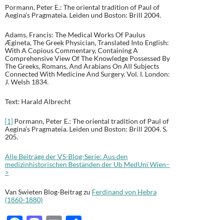
Pormann, Peter E.: The oriental tradition of Paul of
Aegina’s Pragmateia. Leiden und Boston: Brill 2004.
Adams, Francis: The Medical Works Of Paulus
Ægineta, The Greek Physician, Translated Into English:
With A Copious Commentary, Containing A
Comprehensive View Of The Knowledge Possessed By
The Greeks, Romans, And Arabians On All Subjects
Connected With Medicine And Surgery. Vol. I. London:
J. Welsh 1834.
Text: Harald Albrecht
[1]
Pormann, Peter E.: The oriental tradition of Paul of
Aegina’s Pragmateia. Leiden und Boston: Brill 2004. S.
205.
Alle Beiträge der VS-Blog-Serie: Aus den
medizinhistorischen Beständen der Ub MedUni Wien–
>
Van Swieten Blog-Beitrag zu
Ferdinand von Hebra
(1860-1880)