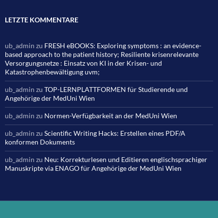
LETZTE KOMMENTARE
ub_admin
zu
FRESH eBOOKS: Exploring symptoms : an evidence-
based approach to the patient history; Resiliente krisenrelevante
Versorgungsnetze : Einsatz von KI in der Krisen- und
Katastrophenbewältigung uvm;
ub_admin
zu
TOP-LERNPLATTFORMEN für Studierende und
Angehörige der MedUni Wien
ub_admin
zu
Normen-Verfügbarkeit an der MedUni Wien
ub_admin
zu
Scientific Writing Hacks: Erstellen eines PDF/A
konformen Dokuments
ub_admin
zu
Neu: Korrekturlesen und Editieren englischsprachiger
Manuskripte via ENAGO für Angehörige der MedUni Wien