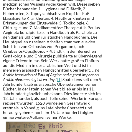
medizinischen Wissens widergeben will. Diese sieben
Bücher behandeln: 1. Hygiene und Diätetik, 2.
Fieberarten, 3. Topographisch von Kopf bis Fuß
klassifizierte Krankheiten, 4. Hautkrankheiten und
Erkrankungen der Eingeweide, 5. Toxikologie, 6.
Chirurgie und 7. Medikamentöse Therapeutik. Paulus
Aegineta konzipierte sein Handbuch als Parallele zu
den damals üblichen juristischen Handbüchern. Die
Hauptquellen zu seinen Arbeiten stammen aus den
Schriften von Oribasius von Pergamon (auch
Oreibasios/Ὀρειβάσιος – 4. Jhdt.). In den Bereichen
Gynäkologie und Chirurgie publizierte er überwiegend
eigene Erkenntnisse. Sein Werk hatte großen Einfluss
auf die Medizin in der arabischen Welt und ist in
mehreren arabischen Handschriften überliefert.
„The
Arabic translation of Paul of Aegina had a great impact on
Arabic pharmacological writing.”
[1]
Spätestens seit dem 9.
Jahrhundert gab es arabische Übersetzungen seiner
Bücher. In der lateinischen Welt blieb er bis ins 11.
Jahrhundert gänzlich unbekannt. Dies änderte sich im
12. Jahrhundert, als auch Teile seiner Werke in Europa
rezipiert wurden. 1528 wurde sein Gesamtwerk
erstmals in Venedig ins Lateinische übersetzt und
herausgegeben – noch im 16. Jahrhundert folgten
einige weitere Auflagen seiner Werke.